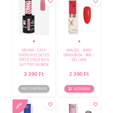
MOYRA - EASY
NAILGEL - BABY
OVERLAY ECSETES
DRAGON 04 - 8ML -
ÉPÍTŐ ZSELÉ NO.9
GÉL LAKK
GLITTER SALMON
3 390 Ft
2 390 Ft
KOSÁRBA
NINCS RAKTÁRON