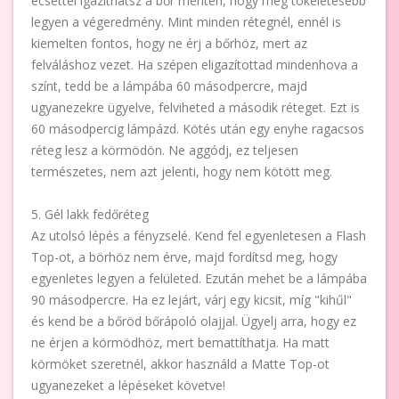
ecsettel igazíthatsz a bőr mentén, hogy még tökéletesebb
legyen a végeredmény. Mint minden rétegnél, ennél is
kiemelten fontos, hogy ne érj a bőrhöz, mert az
felváláshoz vezet. Ha szépen eligazítottad mindenhova a
színt, tedd be a lámpába 60 másodpercre, majd
ugyanezekre ügyelve, felviheted a második réteget. Ezt is
60 másodpercig lámpázd. Kötés után egy enyhe ragacsos
réteg lesz a körmödön. Ne aggódj, ez teljesen
természetes, nem azt jelenti, hogy nem kötött meg.
5. Gél lakk fedőréteg
Az utolsó lépés a fényzselé. Kend fel egyenletesen a Flash
Top-ot, a börhöz nem érve, majd fordítsd meg, hogy
egyenletes legyen a felületed. Ezután mehet be a lámpába
90 másodpercre. Ha ez lejárt, várj egy kicsit, míg "kihűl"
és kend be a bőröd bőrápoló olajjal. Ügyelj arra, hogy ez
ne érjen a körmödhöz, mert bemattíthatja. Ha matt
körmöket szeretnél, akkor használd a Matte Top-ot
ugyanezeket a lépéseket követve!