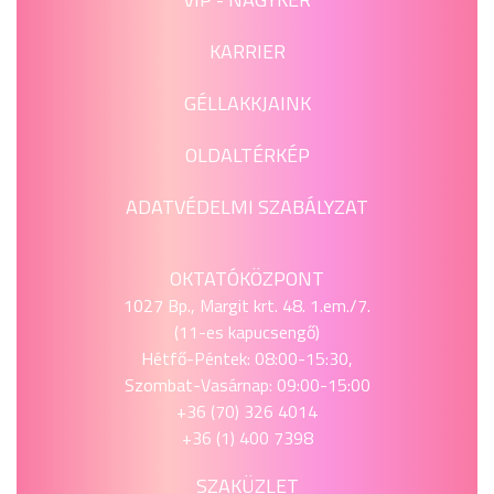
KARRIER
GÉLLAKKJAINK
OLDALTÉRKÉP
ADATVÉDELMI SZABÁLYZAT
OKTATÓKÖZPONT
1027 Bp., Margit krt. 48. 1.em./7.
(11-es kapucsengő)
Hétfő-Péntek: 08:00-15:30,
Szombat-Vasárnap: 09:00-15:00
+36 (70) 326 4014
+36 (1) 400 7398
SZAKÜZLET