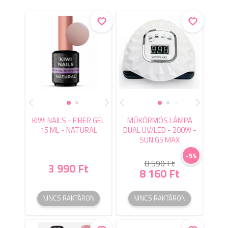
KIWI NAILS - FIBER GEL
MŰKÖRMÖS LÁMPA
15 ML - NATURAL
DUAL UV/LED - 200W -
SUN G5 MAX
-5%
8 590 Ft
3 990 Ft
8 160 Ft
NINCS RAKTÁRON
NINCS RAKTÁRON