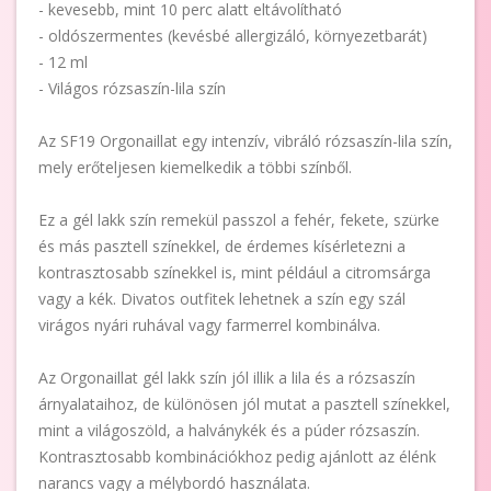
- kevesebb, mint 10 perc alatt eltávolítható
- oldószermentes (kevésbé allergizáló, környezetbarát)
- 12 ml
- Világos rózsaszín-lila szín
Az SF19 Orgonaillat egy intenzív, vibráló rózsaszín-lila szín,
mely erőteljesen kiemelkedik a többi színből.
Ez a gél lakk szín remekül passzol a fehér, fekete, szürke
és más pasztell színekkel, de érdemes kísérletezni a
kontrasztosabb színekkel is, mint például a citromsárga
vagy a kék. Divatos outfitek lehetnek a szín egy szál
virágos nyári ruhával vagy farmerrel kombinálva.
Az Orgonaillat gél lakk szín jól illik a lila és a rózsaszín
árnyalataihoz, de különösen jól mutat a pasztell színekkel,
mint a világoszöld, a halványkék és a púder rózsaszín.
Kontrasztosabb kombinációkhoz pedig ajánlott az élénk
narancs vagy a mélybordó használata.