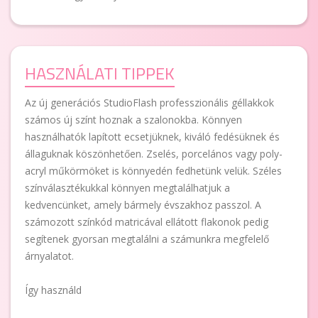
HASZNÁLATI TIPPEK
Az új generációs StudioFlash professzionális géllakkok
számos új színt hoznak a szalonokba. Könnyen
használhatók lapított ecsetjüknek, kiváló fedésüknek és
állaguknak köszönhetően. Zselés, porcelános vagy poly-
acryl műkörmöket is könnyedén fedhetünk velük. Széles
színválasztékukkal könnyen megtalálhatjuk a
kedvencünket, amely bármely évszakhoz passzol. A
számozott színkód matricával ellátott flakonok pedig
segítenek gyorsan megtalálni a számunkra megfelelő
árnyalatot.
Így használd