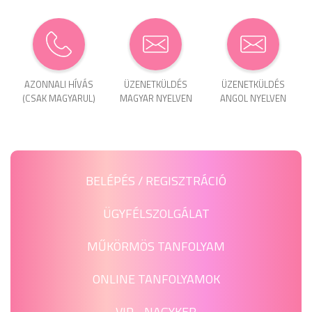
AZONNALI HÍVÁS
ÜZENET­KÜLDÉS
ÜZENET­KÜLDÉS
(CSAK MAGYARUL)
MAGYAR NYELVEN
ANGOL NYELVEN
BELÉPÉS / REGISZTRÁCIÓ
ÜGYFÉLSZOLGÁLAT
MŰKÖRMÖS TANFOLYAM
ONLINE TANFOLYAMOK
VIP - NAGYKER