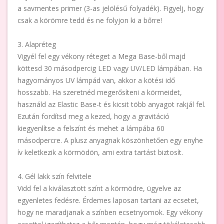
a savmentes primer (3-as jelölésű folyadék). Figyelj, hogy
csak a körömre tedd és ne folyjon ki a bőrre!
3. Alapréteg
Vigyél fel egy vékony réteget a Mega Base-ből majd
köttesd 30 másodpercig LED vagy UV/LED lámpában. Ha
hagyományos UV lámpád van, akkor a kötési idő
hosszabb. Ha szeretnéd megerősíteni a körmeidet,
használd az Elastic Base-t és kicsit több anyagot rakjál fel.
Ezután fordítsd meg a kezed, hogy a gravitáció
kiegyenlítse a felszínt és mehet a lámpába 60
másodpercre. A plusz anyagnak köszönhetően egy enyhe
ív keletkezik a körmödön, ami extra tartást biztosít.
4. Gél lakk szín felvitele
Vidd fel a kiválasztott színt a körmödre, ügyelve az
egyenletes fedésre. Érdemes laposan tartani az ecsetet,
hogy ne maradjanak a színben ecsetnyomok. Egy vékony