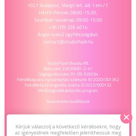
1027 Budapest, Margit krt. 48. 1.em./7.
Hétfő-Péntek: 08:00-15:30,
Szombat-Vasárnap: 09:00-15:00
+36 (70) 326 4014
Angol nyelvű ügyfélszolgálat:
contact@studioflash.hu
StudioFlash Beauty Kft.
Adószám: 22630681-2-41
Cégjegyzékszám: 01-09-936594
Felnőttképzési nyilvántartási számunk: B/2020/001362
Felnőttképző engedély száma: E/2022/000132
Minőségpolitika
képzési program
Adatvédelmi beállítások
Kérjük válaszolj a következő kérdésekre, hogy
az igényeidnek megfelelően jeleníthessük meg