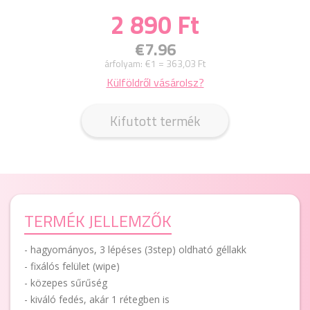
2 890 Ft
€7.96
árfolyam:
€1 = 363,03 Ft
Külföldről vásárolsz?
Kifutott termék
TERMÉK JELLEMZŐK
- hagyományos, 3 lépéses (3step) oldható géllakk
- fixálós felület (wipe)
- közepes sűrűség
- kiváló fedés, akár 1 rétegben is