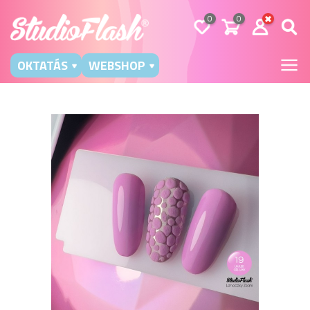
0
0
OKTATÁS
WEBSHOP