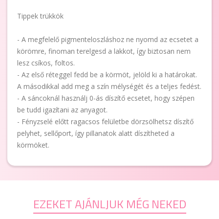
Tippek trükkök
- A megfelelő pigmenteloszláshoz ne nyomd az ecsetet a
körömre, finoman terelgesd a lakkot, így biztosan nem
lesz csíkos, foltos.
- Az első réteggel fedd be a körmöt, jelöld ki a határokat.
A másodikkal add meg a szín mélységét és a teljes fedést.
- A sáncoknál használj 0-ás díszítő ecsetet, hogy szépen
be tudd igazítani az anyagot.
- Fényzselé előtt ragacsos felületbe dörzsölhetsz díszítő
pelyhet, sellőport, így pillanatok alatt díszítheted a
körmöket.
EZEKET AJÁNLJUK MÉG NEKED