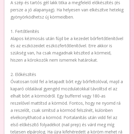
A szép és tartós gél lakk titka a megfelelő előkészítés (és
persze a jó alapanyag). Ha helyesen van elkészítve hetekig
gyönyörködhetsz új körmeidben.
1. Fertőtlenítés
Alapos kézmosás után fújd be a kezedet bőrfertőtlenítővel
és az eszközeidet eszközfertőtlenítővel. Erre akkor is
szükség van, ha csak magadnak készíted a körmeid,
hiszen a kórokozók nem ismernek határokat.
2. Előkészítés
Óvatosan told fel a letapadt bőrt egy bőrfeltolóval, majd a
kaparó oldalával gyengéd mozdulatokkal távolítsd el az
elhalt bőrt a körmödről. Egy bufferrel vagy 180-as
reszelővel mattítsd a körmöd. Fontos, hogy ne nyomd rá
a reszelőt, csak simítsd a körmöd felszínét, különben
elvékonyíthatod a körmöd. Portalanítás után vidd fel az
első előkészítő folyadékot (nail prep) és várd meg míg
teljesen elpárolog. Ha újra kifehéredett a köröm mehet rá