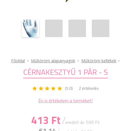
Főoldal
Műköröm alapanyagok
Műköröm kellékek
CÉRNAKESZTYŰ 1 PÁR - S
(5.0)
2 értékelés
Én is értékelem a terméket!
413 Ft
/
eredeti ár: 590 Ft
€1.14
/