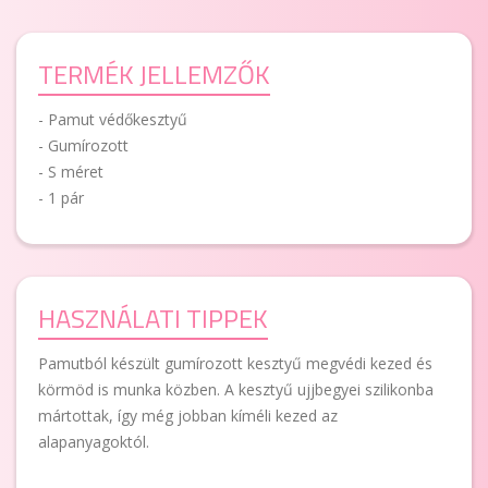
TERMÉK JELLEMZŐK
- Pamut védőkesztyű
- Gumírozott
- S méret
- 1 pár
HASZNÁLATI TIPPEK
Pamutból készült gumírozott kesztyű megvédi kezed és
körmöd is munka közben. A kesztyű ujjbegyei szilikonba
mártottak, így még jobban kíméli kezed az
alapanyagoktól.