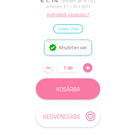
eredeti ár: €1.62
árfolyam:
€1 = 363,36 Ft
Külföldről vásárolsz?
Outlet -25%
Készleten van
1 db
KOSÁRBA
KEDVENCEKBE