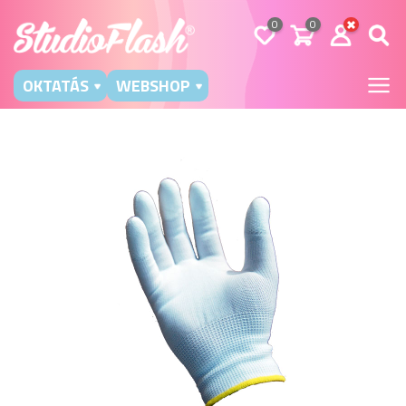
0
0
OKTATÁS
WEBSHOP