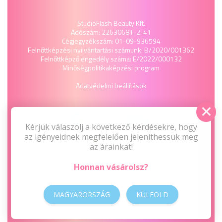
StudioFlash Beauty Kft.
Adószám: 22630681-2-41
Cégjegyzékszám: 01-09-936594
Felnőttképzési nyilvántartási számunk: B/2020/001362
Felnőttképző engedély száma: E/2022/000132
Minőségpolitika
képzési program
Adatvédelmi beállítások
Kérjük válaszolj a következő kérdésekre, hogy
az igényeidnek megfelelően jeleníthessük meg
az árainkat!
Honnan vásárolsz?
MAGYARORSZÁG
KÜLFÖLD
2009-2026 © Minden jog fenntartva