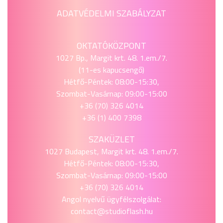
ADATVÉDELMI SZABÁLYZAT
OKTATÓKÖZPONT
1027 Bp., Margit krt. 48. 1.em./7.
(11-es kapucsengő)
Hétfő-Péntek: 08:00-15:30,
Szombat-Vasárnap: 09:00-15:00
+36 (70) 326 4014
+36 (1) 400 7398
SZAKÜZLET
1027 Budapest, Margit krt. 48. 1.em./7.
Hétfő-Péntek: 08:00-15:30,
Szombat-Vasárnap: 09:00-15:00
+36 (70) 326 4014
Angol nyelvű ügyfélszolgálat:
contact@studioflash.hu