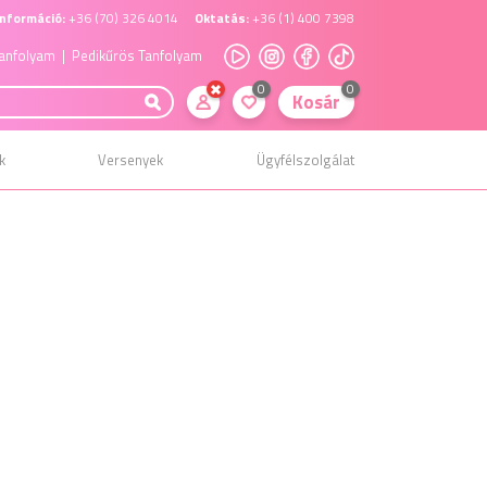
nformáció:
+36 (70) 326 4014
Oktatás:
+36 (1) 400 7398
anfolyam
| Pedikűrös Tanfolyam
0
0
Kosár
k
Versenyek
Ügyfélszolgálat