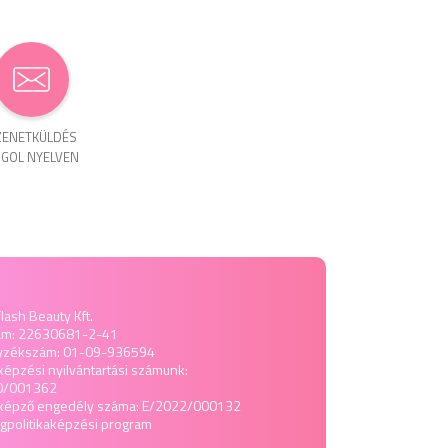
ENET­KÜLDÉS
GOL NYELVEN
lash Beauty Kft.
ám: 22630681-2-41
yzékszám: 01-09-936594
képzési nyilvántartási számunk:
0/001362
tképző engedély száma: E/2022/000132
politika
képzési program