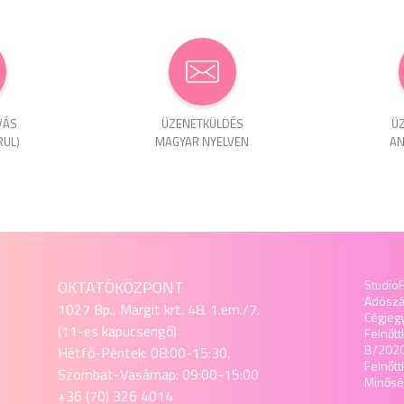
VÁS
ÜZENET­KÜLDÉS
ÜZ
RUL)
MAGYAR NYELVEN
AN
OKTATÓKÖZPONT
StudioF
Adósz
1027 Bp., Margit krt. 48. 1.em./7.
Cégjeg
(11-es kapucsengő)
Felnőtt
B/202
Hétfő-Péntek: 08:00-15:30,
Felnőt
Szombat-Vasárnap: 09:00-15:00
Minőség
+36 (70) 326 4014