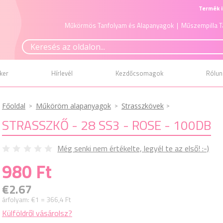
Termék i
Műkörmös Tanfolyam és Alapanyagok
| Műszempilla T
ker
Hírlevél
Kezdőcsomagok
Rólun
Főoldal
Műköröm alapanyagok
Strasszkövek
STRASSZKŐ - 28 SS3 - ROSE - 100DB
Még senki nem értékelte, legyél te az első! :-)
980 Ft
€2.67
árfolyam:
€1 = 366,4 Ft
Külföldről vásárolsz?