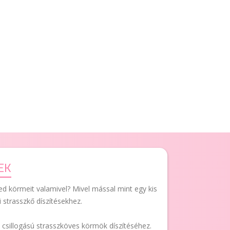
EK
d körmeit valamivel? Mivel mással mint egy kis
i strasszkő díszítésekhez.
s csillogású strasszköves körmök díszítéséhez.