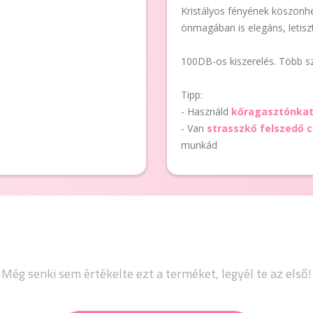
Kristályos fényének köszönh
önmagában is elegáns, letiszt
100DB-os kiszerelés. Több s
Tipp:
- Használd
kőragasztónka
- Van
strasszkő felszedő 
munkád
Még senki sem értékelte ezt a terméket, legyél te az első!