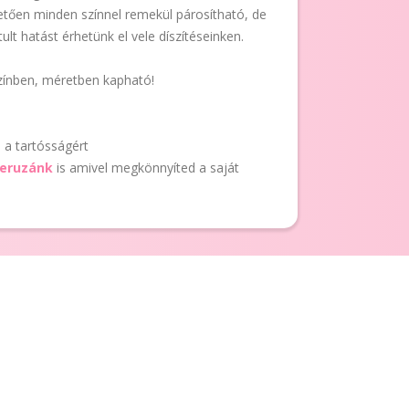
etően minden színnel remekül párosítható, de
ult hatást érhetünk el vele díszítéseinken.
zínben, méretben kapható!
t
a tartósságért
ceruzánk
is amivel megkönnyíted a saját