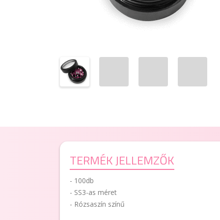
TERMÉK JELLEMZŐK
- 100db
- SS3-as méret
- Rózsaszín színű