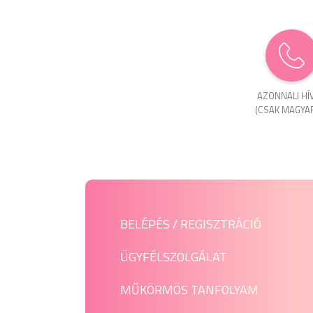
AZONNALI HÍ
(CSAK MAGYA
BELÉPÉS / REGISZTRÁCIÓ
ÜGYFÉLSZOLGÁLAT
MŰKÖRMÖS TANFOLYAM