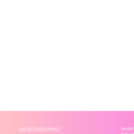
OKTATÓKÖZPONT
StudioF
Adósz