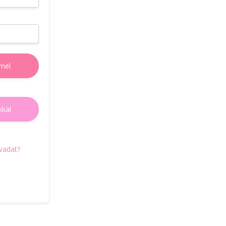
e-mail címedet, amire elküldjük az új jelszó
beállításához szükségses teendőket.
E-mail cím
mel
Új jelszó igénylés
kkal
Vissza a belépéshez
avadat?