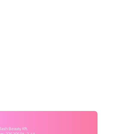
lash Beauty Kft.
ám: 22630681-2-41