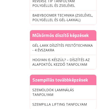
REVERSE TIP TANFOLYAM
POLYGÉLLEL ÉS ZSELÉVEL
BABYBOOMER TECHNIKA (ZSELÉVEL,
POLYGÉLLEL ÉS GÉL-LAKKAL)
Műkörmös díszítő képzések
GÉL-LAKK DÍSZÍTÉS FESTŐTECHNIKA
- 4 ÉVSZAKRA
HOGYAN IS KÉSZÜL? – DÍSZÍTÉS AZ
ALAPOKTÓL KEZDŐ TANFOLYAM
Szempillás továbbképzések
SZEMÖLDÖK LAMINÁLÁS
TANFOLYAM
SZEMPILLA LIFTING TANFOLYAM