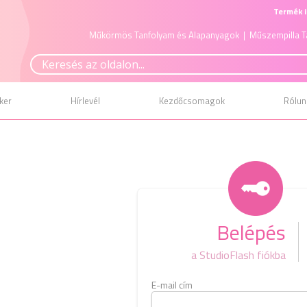
Termék i
Műkörmös Tanfolyam és Alapanyagok
| Műszempilla T
ker
Hírlevél
Kezdőcsomagok
Rólun
Belépés
a StudioFlash fiókba
E-mail cím