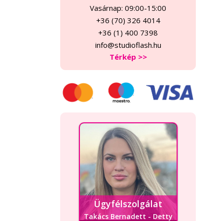
Vasárnap: 09:00-15:00
+36 (70) 326 4014
+36 (1) 400 7398
info@studioflash.hu
Térkép >>
Ügyfélszolgálat
Takács Bernadett - Detty