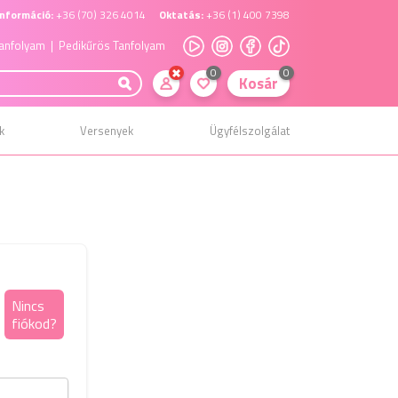
nformáció:
+36 (70) 326 4014
Oktatás:
+36 (1) 400 7398
anfolyam
| Pedikűrös Tanfolyam
0
0
Kosár
k
Versenyek
Ügyfélszolgálat
Elfelejtett jelszó
Nincs
fiókod?
kezelés
Kérjük add meg a regisztráláskor megadott