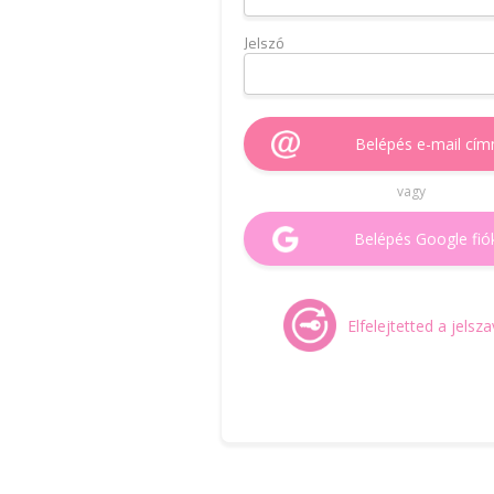
Jelszó
Belépés e-mail cím
vagy
Belépés Google fió
Elfelejtetted a jelsz