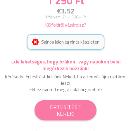
1 290 Ft
€3.52
árfolyam:
€1 = 366,4 Ft
Külföldről vásárolsz?
Sajnos jelenleg nincs készleten
...de lehetséges, hogy órákon- vagy napokon belül
megérkezik hozzánk!
Kérésedre értesítést küldünk Neked, ha a termék újra raktáron
lesz!
Ehhez nyomd meg az alábbi gombot:
ÉRTESÍTÉST
KÉREK!