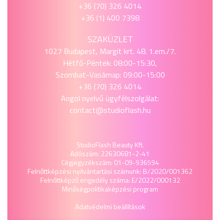
+36 (70) 326 4014
+36 (1) 400 7398
SZAKÜZLET
1027 Budapest, Margit krt. 48. 1.em./7.
Hétfő-Péntek: 08:00-15:30,
Szombat-Vasárnap: 09:00-15:00
+36 (70) 326 4014
Angol nyelvű ügyfélszolgálat:
contact@studioflash.hu
StudioFlash Beauty Kft.
Adószám: 22630681-2-41
Cégjegyzékszám: 01-09-936594
Felnőttképzési nyilvántartási számunk: B/2020/001362
Felnőttképző engedély száma: E/2022/000132
Minőségpolitika
képzési program
Adatvédelmi beállítások