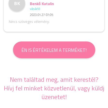
BK
Benkő Katalin
vásárló
2023.01.27 07:05
Nincs szöveges vélemény.
ÉN IS ÉRTÉKELEM A TERMÉKET!
Nem találtad meg, amit kerestél?
Hívj fel minket közvetlenül, vagy küldj
üzenetet!