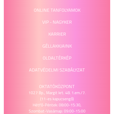
ONLINE TANFOLYAMOK
VIP - NAGYKER
KARRIER
GÉLLAKKJAINK
OLDALTÉRKÉP
ADATVÉDELMI SZABÁLYZAT
OKTATÓKÖZPONT
1027 Bp., Margit krt. 48. 1.em./7.
(11-es kapucsengő)
Hétfő-Péntek: 08:00-15:30,
Szombat-Vasárnap: 09:00-15:00