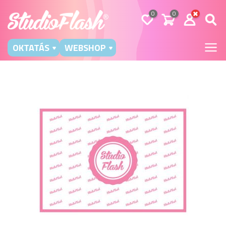
0
0
OKTATÁS
WEBSHOP