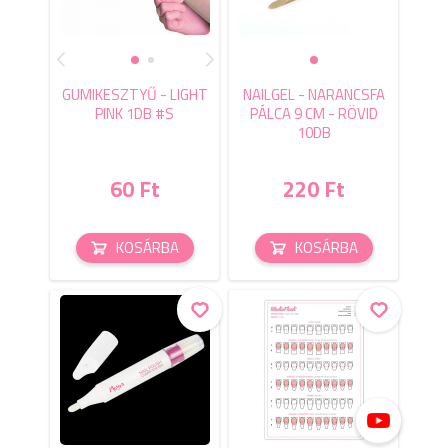
GUMIKESZTYŰ - LIGHT
NAILGEL - NARANCSFA
PINK 1DB #S
PÁLCA 9 CM - RÖVID
10DB
60 Ft
220 Ft
KOSÁRBA
KOSÁRBA