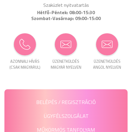
Szaküzlet nyitvatartás
Hétfő-Péntek: 08:00-15:30
Szombat-Vasárnap: 09:00-15:00
AZONNALI HÍVÁS
ÜZENET­KÜLDÉS
ÜZENET­KÜLDÉS
(CSAK MAGYARUL)
MAGYAR NYELVEN
ANGOL NYELVEN
BELÉPÉS / REGISZTRÁCIÓ
ÜGYFÉLSZOLGÁLAT
MŰKÖRMÖS TANFOLYAM