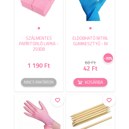
SZÁLMENTES
ELDOBHATÓ NITRIL
PAPÍRTÖRLŐ LAPKA -
GUMIKESZTYŰ - M
250DB
-30%
60 Ft
1 190 Ft
42 Ft
KOSÁRBA
NINCS RAKTÁRON