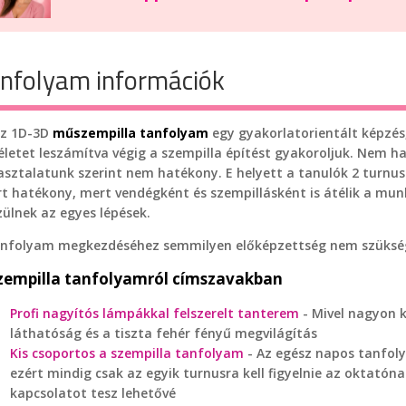
nfolyam információk
az 1D-3D
műszempilla tanfolyam
egy gyakorlatorientált képzés, 
életet leszámítva végig a szempilla építést gyakoroljuk. Nem h
asztalatunk szerint nem hatékony. E helyett a tanulók 2 turn
rt hatékony, mert vendégként és szempillásként is átélik a mu
ülnek az egyes lépések.
anfolyam megkezdéséhez semmilyen előképzettség nem szüksége
zempilla tanfolyamról címszavakban
Profi nagyítós lámpákkal felszerelt tanterem
- Mivel nagyon k
láthatóság és a tiszta fehér fényű megvilágítás
Kis csoportos a szempilla tanfolyam
- Az egész napos tanfol
ezért mindig csak az egyik turnusra kell figyelnie az oktató
kapcsolatot tesz lehetővé