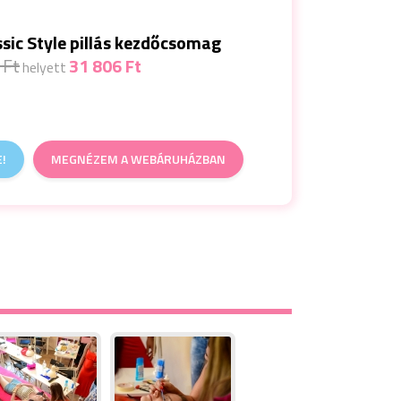
ssic Style pillás kezdőcsomag
 Ft
31 806 Ft
helyett
!
MEGNÉZEM A WEBÁRUHÁZBAN