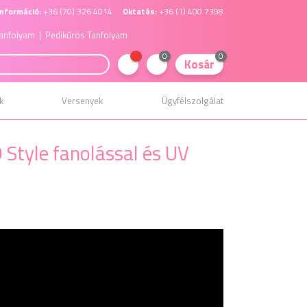
nformáció:
+36 (70) 326 4014
Oktatás:
+36 (1) 400 7398
anfolyam
| Pedikűrös Tanfolyam
0
0
Kosár
k
Versenyek
Ügyfélszolgálat
Style fanolással és UV