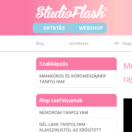
OKTATÁS
WEBSHOP
Blog
Jelentkezés
VIP - Nagy
Szakképzés
Mű
ra
MANIKŰRÖS ÉS KÖRÖMDIZÁJNER
TANFOLYAM
Alap tanfolyamok
MŰKÖRÖM TANFOLYAM
GÉL-LAKK TANFOLYAM -
KLASSZIKUSTÓL AZ ERŐSÍTETT