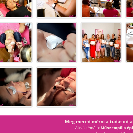
Meg mered mérni a tudásod 
A kvíz témája:
Műszempilla épí