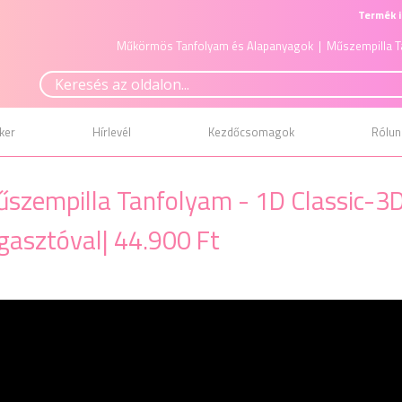
Termék i
Műkörmös Tanfolyam és Alapanyagok
| Műszempilla T
ker
Hírlevél
Kezdőcsomagok
Rólun
szempilla Tanfolyam - 1D Classic-3D 
gasztóval| 44.900 Ft