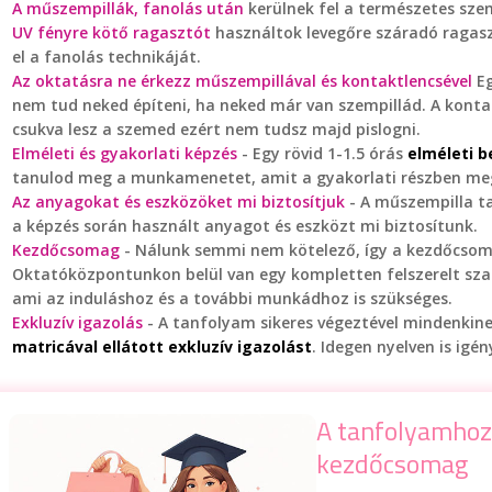
A műszempillák, fanolás után
kerülnek fel a természetes sze
UV fényre kötő ragasztót
használtok levegőre száradó ragasz
el a fanolás technikáját.
Az oktatásra ne érkezz műszempillával és kontaktlencsével
Eg
nem tud neked építeni, ha neked már van szempillád. A kontakt
csukva lesz a szemed ezért nem tudsz majd pislogni.
Elméleti és gyakorlati képzés
- Egy rövid 1-1.5 órás
elméleti 
tanulod meg a munkamenetet, amit a gyakorlati részben me
Az anyagokat és eszközöket mi biztosítjuk
- A műszempilla t
a képzés során használt anyagot és eszközt mi biztosítunk.
Kezdőcsomag
- Nálunk semmi nem kötelező, így a kezdőcsom
Oktatóközpontunkon belül van egy kompletten felszerelt sza
ami az induláshoz és a további munkádhoz is szükséges.
Exkluzív igazolás
- A tanfolyam sikeres végeztével mindenkinek
matricával ellátott exkluzív igazolást
. Idegen nyelven is igé
A tanfolyamhoz
kezdőcsomag