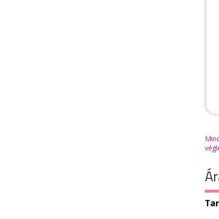
Mind
végl
Ár
Tan