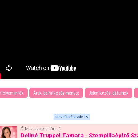
nfolyam infók
Árak, beiratkozás menete
Jelentkezés, dátumok
Hozzászólások: 15
Ő lesz az oktatód :-)
Deliné Truppel Tamara - Szempillaépítő S