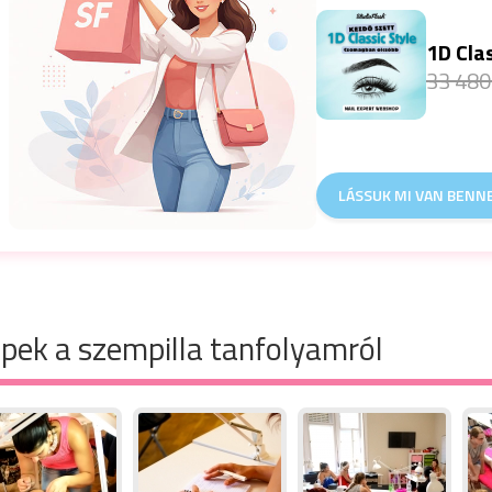
1D Cla
33 480
LÁSSUK MI VAN BENNE
pek a szempilla tanfolyamról