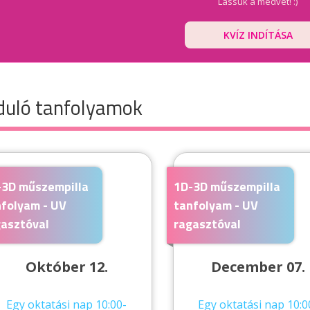
Lássuk a medvét! :)
KVÍZ INDÍTÁSA
duló tanfolyamok
-3D műszempilla
1D-3D műszempilla
nfolyam - UV
tanfolyam - UV
gasztóval
ragasztóval
Október 12.
December 07.
Egy oktatási nap 10:00-
Egy oktatási nap 10:0