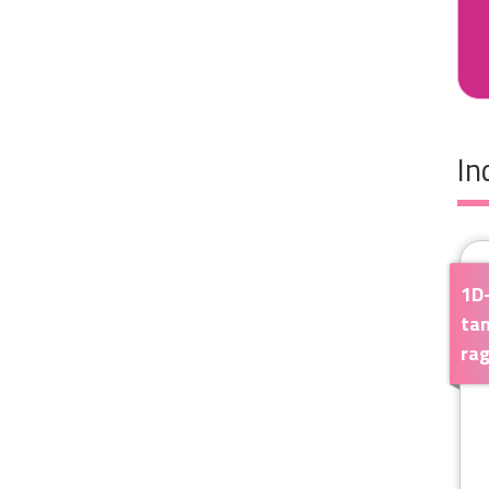
In
1D
ta
ra