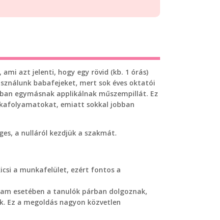
ami azt jelenti, hogy egy rövid (kb. 1 órás)
asználunk babafejeket, mert sok éves oktatói
usban egymásnak applikálnak műszempillát. Ez
nkafolyamatokat, emiatt sokkal jobban
s, a nulláról kezdjük a szakmát.
icsi a munkafelület, ezért fontos a
yam esetében a tanulók párban dolgoznak,
nak. Ez a megoldás nagyon közvetlen