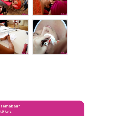
a témában?
tő kvíz