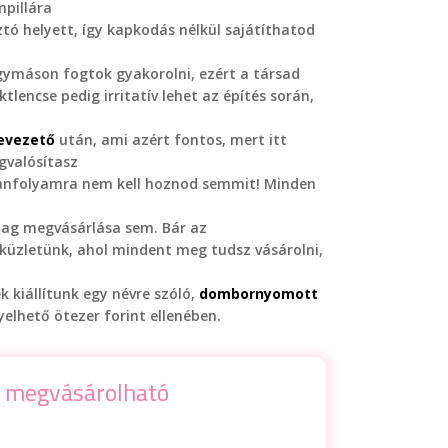
mpillára
tó helyett, így kapkodás nélkül sajátíthatod
ymáson fogtok gyakorolni, ezért a társad
lencse pedig irritatív lehet az építés során,
bevezető
után, ami azért fontos, mert itt
gvalósítasz
anfolyamra nem kell hoznod semmit! Minden
ag megvásárlása sem. Bár az
küzletünk, ahol mindent meg tudsz vásárolni,
 kiállítunk egy névre szóló,
dombornyomott
nyelhető ötezer forint ellenében.
 megvásárolható