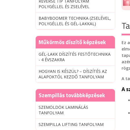
REVERSE TIP TANFOLYAM
POLYGÉLLEL ÉS ZSELÉVEL
BABYBOOMER TECHNIKA (ZSELÉVEL,
Ta
POLYGÉLLEL ÉS GÉL-LAKKAL)
Műkörmös díszítő képzések
Ez 
elm
GÉL-LAKK DÍSZÍTÉS FESTŐTECHNIKA
tap
- 4 ÉVSZAKRA
azé
rögz
HOGYAN IS KÉSZÜL? – DÍSZÍTÉS AZ
ALAPOKTÓL KEZDŐ TANFOLYAM
A t
A s
Szempillás továbbképzések
SZEMÖLDÖK LAMINÁLÁS
TANFOLYAM
SZEMPILLA LIFTING TANFOLYAM