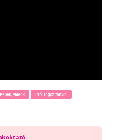
Képek, videók
Erről fogsz tanulni
zakoktató