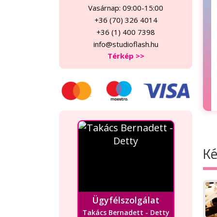
Vasárnap: 09:00-15:00
+36 (70) 326 4014
+36 (1) 400 7398
info@studioflash.hu
Térkép >>
Ké
Ügyfélszolgálat
Takács Bernadett - Detty