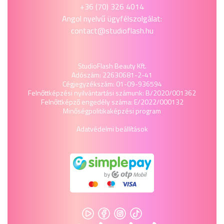
+36 (70) 326 4014
Angol nyelvű ügyfélszolgálat:
contact@studioflash.hu
StudioFlash Beauty Kft.
Adószám: 22630681-2-41
Cégjegyzékszám: 01-09-936594
Felnőttképzési nyilvántartási számunk: B/2020/001362
Felnőttképző engedély száma: E/2022/000132
Minőségpolitika
képzési program
Adatvédelmi beállítások