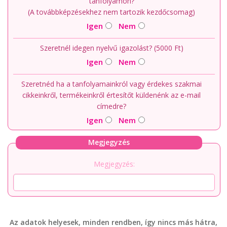
tanfolyamon?
(A továbbképzésekhez nem tartozik kezdőcsomag)
Igen
Nem
Szeretnél idegen nyelvű igazolást? (5000 Ft)
Igen
Nem
Szeretnéd ha a tanfolyamainkról vagy érdekes szakmai
cikkeinkről, termékeinkről értesítőt küldenénk az e-mail
címedre?
Igen
Nem
Megjegyzés
Megjegyzés:
Az adatok helyesek, minden rendben, így nincs más hátra,