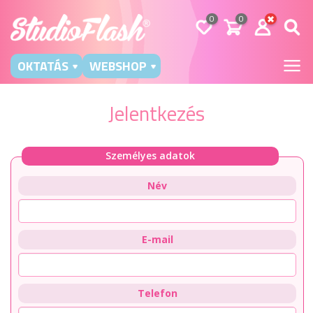
0
0
OKTATÁS
WEBSHOP
Jelentkezés
Személyes adatok
Név
E-mail
Telefon