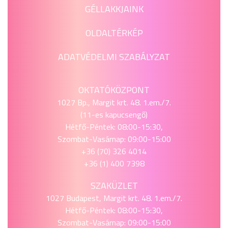
GÉLLAKKJAINK
OLDALTÉRKÉP
ADATVÉDELMI SZABÁLYZAT
OKTATÓKÖZPONT
1027 Bp., Margit krt. 48. 1.em./7.
(11-es kapucsengő)
Hétfő-Péntek: 08:00-15:30,
Szombat-Vasárnap: 09:00-15:00
+36 (70) 326 4014
+36 (1) 400 7398
SZAKÜZLET
1027 Budapest, Margit krt. 48. 1.em./7.
Hétfő-Péntek: 08:00-15:30,
Szombat-Vasárnap: 09:00-15:00