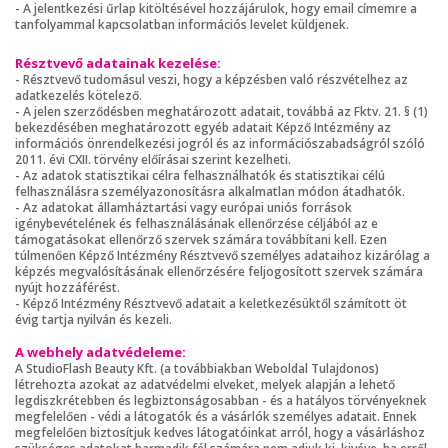
- A jelentkezési űrlap kitöltésével hozzájárulok, hogy email címemre a
tanfolyammal kapcsolatban információs levelet küldjenek.
Résztvevő adatainak kezelése:
- Résztvevő tudomásul veszi, hogy a képzésben való részvételhez az
adatkezelés kötelező.
- A jelen szerződésben meghatározott adatait, továbbá az Fktv. 21. § (1)
bekezdésében meghatározott egyéb adatait Képző Intézmény az
információs önrendelkezési jogról és az információszabadságról szóló
2011. évi CXII. törvény előírásai szerint kezelheti.
- Az adatok statisztikai célra felhasználhatók és statisztikai célú
felhasználásra személyazonosításra alkalmatlan módon átadhatók.
- Az adatokat államháztartási vagy európai uniós források
igénybevételének és felhasználásának ellenőrzése céljából az e
támogatásokat ellenőrző szervek számára továbbítani kell. Ezen
túlmenően Képző Intézmény Résztvevő személyes adataihoz kizárólag a
képzés megvalósításának ellenőrzésére feljogosított szervek számára
nyújt hozzáférést.
- Képző Intézmény Résztvevő adatait a keletkezésüktől számított öt
évig tartja nyilván és kezeli.
A webhely adatvédeleme:
A StudioFlash Beauty Kft. (a továbbiakban Weboldal Tulajdonos)
létrehozta azokat az adatvédelmi elveket, melyek alapján a lehető
legdiszkrétebben és legbiztonságosabban - és a hatályos törvényeknek
megfelelően - védi a látogatók és a vásárlók személyes adatait. Ennek
megfelelően biztosítjuk kedves látogatóinkat arról, hogy a vásárláshoz