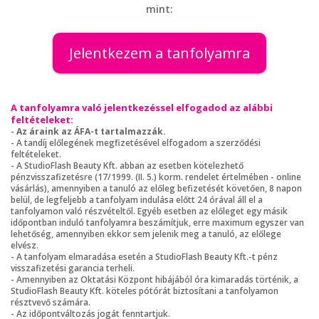
mint:
Jelentkezem a tanfolyamra
A tanfolyamra való jelentkezéssel elfogadod az alábbi
feltételeket:
-
Az áraink az ÁFA-t tartalmazzák.
- A tandíj előlegének megfizetésével elfogadom a szerződési
feltételeket.
- A StudioFlash Beauty Kft. abban az esetben kötelezhető
pénzvisszafizetésre (17/1999. (II. 5.) korm. rendelet értelmében - online
vásárlás), amennyiben a tanuló az előleg befizetését követően, 8 napon
belül, de legfeljebb a tanfolyam indulása előtt 24 órával áll el a
tanfolyamon való részvételtől. Egyéb esetben az előleget egy másik
időpontban induló tanfolyamra beszámítjuk, erre maximum egyszer van
lehetőség, amennyiben ekkor sem jelenik meg a tanuló, az előlege
elvész.
- A tanfolyam elmaradása esetén a StudioFlash Beauty Kft.-t pénz
visszafizetési garancia terheli.
- Amennyiben az Oktatási Központ hibájából óra kimaradás történik, a
StudioFlash Beauty Kft. köteles pótórát biztosítani a tanfolyamon
résztvevő számára.
- Az időpontváltozás jogát fenntartjuk.