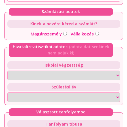
Számlázási adatok
Kinek a nevére kéred a számlát?
Magánszemély
Vállalkozás
Hivatali statisztikai adatok
(adataidat senkinek
nem adjuk ki)
Iskolai végzettség
Születési év
Választott tanfolyamod
Tanfolyam típusa