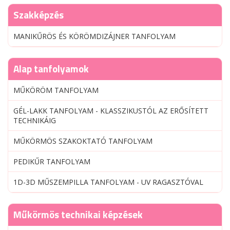
Szakképzés
MANIKŰRÖS ÉS KÖRÖMDIZÁJNER TANFOLYAM
Alap tanfolyamok
MŰKÖRÖM TANFOLYAM
GÉL-LAKK TANFOLYAM - KLASSZIKUSTÓL AZ ERŐSÍTETT
TECHNIKÁIG
MŰKÖRMÖS SZAKOKTATÓ TANFOLYAM
PEDIKŰR TANFOLYAM
1D-3D MŰSZEMPILLA TANFOLYAM - UV RAGASZTÓVAL
Műkörmös technikai képzések