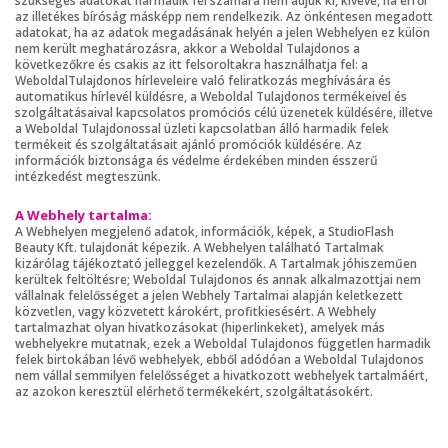
szükséges adatokat harmadik fél számára nem adjuk ki, kivéve, ha erről
az illetékes bíróság másképp nem rendelkezik. Az önkéntesen megadott
adatokat, ha az adatok megadásának helyén a jelen Webhelyen ez külön
nem került meghatározásra, akkor a Weboldal Tulajdonos a
következőkre és csakis az itt felsoroltakra használhatja fel: a
WeboldalTulajdonos hírleveleire való feliratkozás meghívására és
automatikus hírlevél küldésre, a Weboldal Tulajdonos termékeivel és
szolgáltatásaival kapcsolatos promóciós célú üzenetek küldésére, illetve
a Weboldal Tulajdonossal üzleti kapcsolatban álló harmadik felek
termékeit és szolgáltatásait ajánló promóciók küldésére. Az
információk biztonsága és védelme érdekében minden ésszerű
intézkedést megteszünk.
A Webhely tartalma:
A Webhelyen megjelenő adatok, információk, képek, a StudioFlash
Beauty Kft. tulajdonát képezik. A Webhelyen található Tartalmak
kizárólag tájékoztató jelleggel kezelendők. A Tartalmak jóhiszeműen
kerültek feltöltésre; Weboldal Tulajdonos és annak alkalmazottjai nem
vállalnak felelősséget a jelen Webhely Tartalmai alapján keletkezett
közvetlen, vagy közvetett károkért, profitkiesésért. A Webhely
tartalmazhat olyan hivatkozásokat (hiperlinkeket), amelyek más
webhelyekre mutatnak, ezek a Weboldal Tulajdonos független harmadik
felek birtokában lévő webhelyek, ebből adódóan a Weboldal Tulajdonos
nem vállal semmilyen felelősséget a hivatkozott webhelyek tartalmáért,
az azokon keresztül elérhető termékekért, szolgáltatásokért.