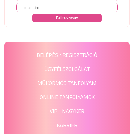
BELÉPÉS / REGISZTRÁCIÓ
ÜGYFÉLSZOLGÁLAT
MŰKÖRMÖS TANFOLYAM
ONLINE TANFOLYAMOK
VIP - NAGYKER
KARRIER