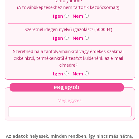
tanfolyamon?
(A továbbképzésekhez nem tartozik kezdőcsomag)
Igen
Nem
Szeretnél idegen nyelvű igazolást? (5000 Ft)
Igen
Nem
Szeretnéd ha a tanfolyamainkról vagy érdekes szakmai
cikkeinkről, termékeinkről értesítőt küldenénk az e-mail
címedre?
Igen
Nem
Megjegyzés
Megjegyzés:
Az adatok helyesek, minden rendben, így nincs más hátra,