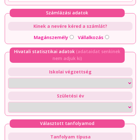
Számlázási adatok
Kinek a nevére kéred a számlát?
Magánszemély
Vállalkozás
Hivatali statisztikai adatok
(adataidat senkinek
nem adjuk ki)
Iskolai végzettség
Születési év
Választott tanfolyamod
Tanfolyam típusa