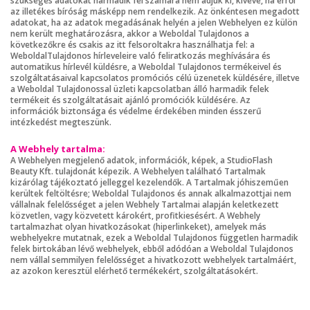
szükséges adatokat harmadik fél számára nem adjuk ki, kivéve, ha erről
az illetékes bíróság másképp nem rendelkezik. Az önkéntesen megadott
adatokat, ha az adatok megadásának helyén a jelen Webhelyen ez külön
nem került meghatározásra, akkor a Weboldal Tulajdonos a
következőkre és csakis az itt felsoroltakra használhatja fel: a
WeboldalTulajdonos hírleveleire való feliratkozás meghívására és
automatikus hírlevél küldésre, a Weboldal Tulajdonos termékeivel és
szolgáltatásaival kapcsolatos promóciós célú üzenetek küldésére, illetve
a Weboldal Tulajdonossal üzleti kapcsolatban álló harmadik felek
termékeit és szolgáltatásait ajánló promóciók küldésére. Az
információk biztonsága és védelme érdekében minden ésszerű
intézkedést megteszünk.
A Webhely tartalma:
A Webhelyen megjelenő adatok, információk, képek, a StudioFlash
Beauty Kft. tulajdonát képezik. A Webhelyen található Tartalmak
kizárólag tájékoztató jelleggel kezelendők. A Tartalmak jóhiszeműen
kerültek feltöltésre; Weboldal Tulajdonos és annak alkalmazottjai nem
vállalnak felelősséget a jelen Webhely Tartalmai alapján keletkezett
közvetlen, vagy közvetett károkért, profitkiesésért. A Webhely
tartalmazhat olyan hivatkozásokat (hiperlinkeket), amelyek más
webhelyekre mutatnak, ezek a Weboldal Tulajdonos független harmadik
felek birtokában lévő webhelyek, ebből adódóan a Weboldal Tulajdonos
nem vállal semmilyen felelősséget a hivatkozott webhelyek tartalmáért,
az azokon keresztül elérhető termékekért, szolgáltatásokért.