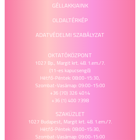
GÉLLAKKJAINK
OLDALTÉRKÉP
ADATVÉDELMI SZABÁLYZAT
OKTATÓKÖZPONT
1027 Bp., Margit krt. 48. 1.em./7.
(11-es kapucsengő)
Hétfő-Péntek: 08:00-15:30,
Szombat-Vasárnap: 09:00-15:00
+36 (70) 326 4014
+36 (1) 400 7398
SZAKÜZLET
1027 Budapest, Margit krt. 48. 1.em./7.
Hétfő-Péntek: 08:00-15:30,
Szombat-Vasárnap: 09:00-15:00