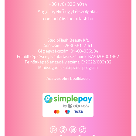
+36 (70) 326 4014
Angol nyelvű ügyfélszolgálat:
contact@studioflash.hu
StudioFlash Beauty Kft.
Adószám: 22630681-2-41
Cégjegyzékszám: 01-09-936594
Felnőttképzési nyilvántartási számunk: B/2020/001362
Felnőttképző engedély száma: E/2022/000132
Minőségpolitika
képzési program
Adatvédelmi beállítások