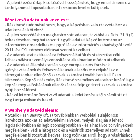
- A jelentkezési űrlap kitöltésével hozzájárulok, hogy email címemre a
tanfolyammal kapcsolatban információs levelet küldjenek.
Résztvevő adatainak kezelése:
- Résztvevő tudomásul veszi, hogy a képzésben való részvételhez az
adatkezelés kötelező.
- A jelen szerződésben meghatározott adatait, továbbá az Fktv. 21. § (1)
bekezdésében meghatározott egyéb adatait Képző Intézmény az
információs önrendelkezési jogról és az információszabadságról szóló
2011. évi CXII. törvény előírásai szerint kezelheti.
- Az adatok statisztikai célra felhasználhatók és statisztikai célú
felhasználásra személyazonosításra alkalmatlan módon átadhatók.
- Az adatokat államháztartási vagy európai uniós források
igénybevételének és felhasználásának ellenőrzése céljából az e
támogatásokat ellenőrző szervek számára továbbítani kell. Ezen
túlmenően Képző Intézmény Résztvevő személyes adataihoz kizárólag a
képzés megvalósításának ellenőrzésére feljogosított szervek számára
nyújt hozzáférést.
- Képző Intézmény Résztvevő adatait a keletkezésüktől számított öt
évig tartja nyilván és kezeli.
A webhely adatvédeleme:
A StudioFlash Beauty Kft. (a továbbiakban Weboldal Tulajdonos)
létrehozta azokat az adatvédelmi elveket, melyek alapján a lehető
legdiszkrétebben és legbiztonságosabban - és a hatályos törvényeknek
megfelelően - védi a látogatók és a vásárlók személyes adatait. Ennek
megfelelően biztosítjuk kedves látogatóinkat arról, hogy a vásárláshoz