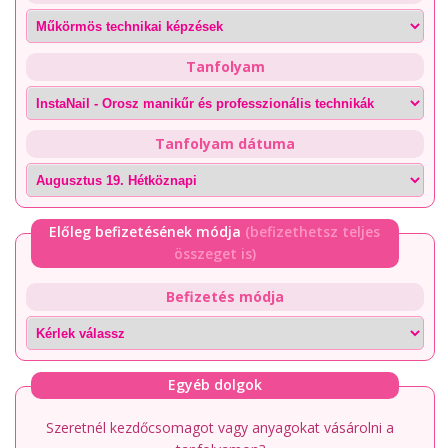
Tanfolyam
Tanfolyam dátuma
Előleg befizetésének módja
(befizethetsz teljes
összeget is)
Befizetés módja
Egyéb dolgok
Szeretnél kezdőcsomagot vagy anyagokat vásárolni a