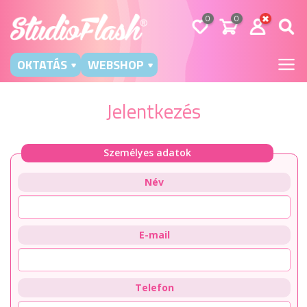
0
0
OKTATÁS
WEBSHOP
Jelentkezés
Személyes adatok
Név
E-mail
Telefon