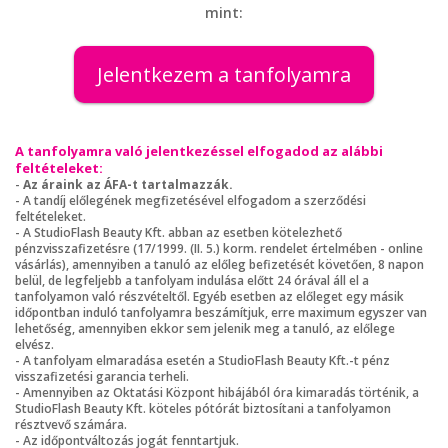
mint:
Jelentkezem a tanfolyamra
A tanfolyamra való jelentkezéssel elfogadod az alábbi
feltételeket:
-
Az áraink az ÁFA-t tartalmazzák.
- A tandíj előlegének megfizetésével elfogadom a szerződési
feltételeket.
- A StudioFlash Beauty Kft. abban az esetben kötelezhető
pénzvisszafizetésre (17/1999. (II. 5.) korm. rendelet értelmében - online
vásárlás), amennyiben a tanuló az előleg befizetését követően, 8 napon
belül, de legfeljebb a tanfolyam indulása előtt 24 órával áll el a
tanfolyamon való részvételtől. Egyéb esetben az előleget egy másik
időpontban induló tanfolyamra beszámítjuk, erre maximum egyszer van
lehetőség, amennyiben ekkor sem jelenik meg a tanuló, az előlege
elvész.
- A tanfolyam elmaradása esetén a StudioFlash Beauty Kft.-t pénz
visszafizetési garancia terheli.
- Amennyiben az Oktatási Központ hibájából óra kimaradás történik, a
StudioFlash Beauty Kft. köteles pótórát biztosítani a tanfolyamon
résztvevő számára.
- Az időpontváltozás jogát fenntartjuk.