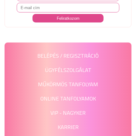
BELÉPÉS / REGISZTRÁCIÓ
ÜGYFÉLSZOLGÁLAT
MŰKÖRMÖS TANFOLYAM
ONLINE TANFOLYAMOK
VIP - NAGYKER
KARRIER