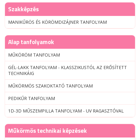
Szakképzés
MANIKŰRÖS ÉS KÖRÖMDIZÁJNER TANFOLYAM
Alap tanfolyamok
MŰKÖRÖM TANFOLYAM
GÉL-LAKK TANFOLYAM - KLASSZIKUSTÓL AZ ERŐSÍTETT
TECHNIKÁIG
MŰKÖRMÖS SZAKOKTATÓ TANFOLYAM
PEDIKŰR TANFOLYAM
1D-3D MŰSZEMPILLA TANFOLYAM - UV RAGASZTÓVAL
Műkörmös technikai képzések