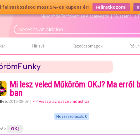
Termék i
él feliratkozásod most 5%-os kupont ér!
Feliratkozom!
K
Műkörmös Tanfolyam és Alapanyagok
| Műszempilla T
ker
Hírlevél
Kezdőcsomagok
Rólun
örömFunky
Mi lesz veled Műköröm OKJ? Ma erről 
ban
ltve:
2019-08-03
|
<< Vissza az összes adáshoz
Hozzászólások: 0
OKJ
kék