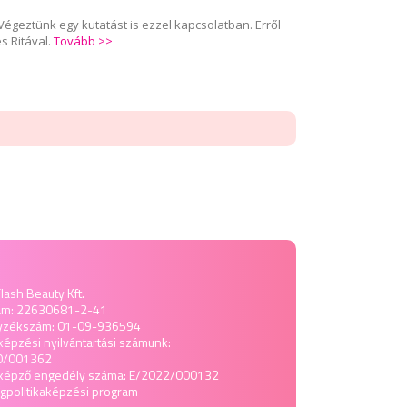
Végeztünk egy kutatást is ezzel kapcsolatban. Erről
s Ritával.
Tovább >>
lash Beauty Kft.
ám: 22630681-2-41
yzékszám: 01-09-936594
képzési nyilvántartási számunk:
0/001362
tképző engedély száma: E/2022/000132
politika
képzési program