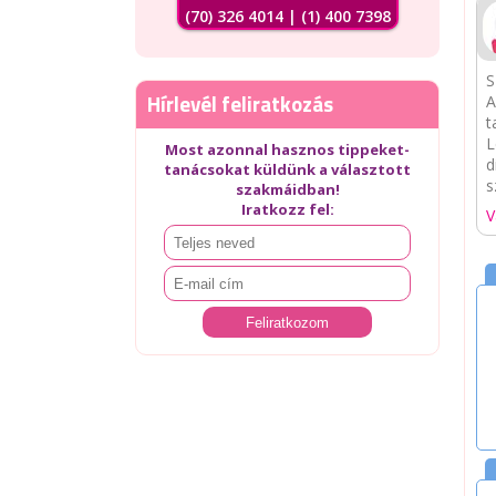
(70) 326 4014 | (1) 400 7398
S
Hírlevél feliratkozás
A
t
L
Most azonnal hasznos tippeket-
d
tanácsokat küldünk a választott
s
szakmáidban!
Iratkozz fel:
V