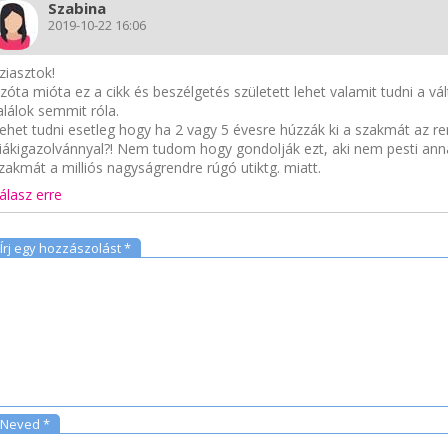
Szabina
2019-10-22 16:06
ziasztok!
zóta mióta ez a cikk és beszélgetés született lehet valamit tudni a 
alálok semmit róla.
ehet tudni esetleg hogy ha 2 vagy 5 évesre húzzák ki a szakmát az re
iákigazolvánnyal?! Nem tudom hogy gondolják ezt, aki nem pesti annak
zakmát a milliós nagyságrendre rúgó utiktg. miatt.
álasz erre
Írj egy hozzászolást *
Neved *