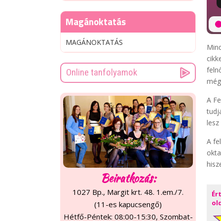
Magánoktatás
MAGÁNOKTATÁS
Mind
cikk
feln
Online tanfolyamok
még,
A Fe
tudj
lesz
A fe
okta
hisz
Beiratkozás:
1027 Bp., Margit krt. 48. 1.em./7.
Ér
ol
(11-es kapucsengő)
Hétfő-Péntek: 08:00-15:30, Szombat-