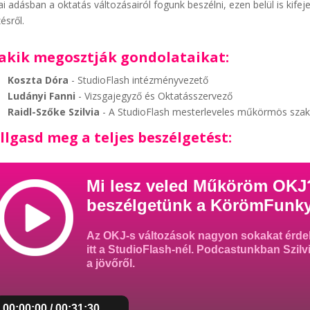
i adásban a oktatás változásairól fogunk beszélni, ezen belül is ki
ésről.
 akik megosztják gondolataikat:
Koszta Dóra
- StudioFlash intézményvezető
Ludányi Fanni
- Vizsgajegyző és Oktatásszervező
Raidl-Szőke Szilvia
- A StudioFlash mesterleveles műkörmös szak
llgasd meg a teljes beszélgetést:
Mi lesz veled Műköröm OKJ?
beszélgetünk a KörömFunk
Az OKJ-s változások nagyon sokakat érdek
itt a StudioFlash-nél. Podcastunkban Szilvi
a jövőről.
00:00:00 / 00:31:30