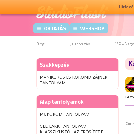
Hírlev
OKTATÁS
WEBSHOP
Blog
Jelentkezés
VIP - Nagy
Szakképzés
K
MANIKŰRÖS ÉS KÖRÖMDIZÁJNER
TANFOLYAM
Feltö
Alap tanfolyamok
MŰKÖRÖM TANFOLYAM
Cím
GÉL-LAKK TANFOLYAM -
KLASSZIKUSTÓL AZ ERŐSÍTETT