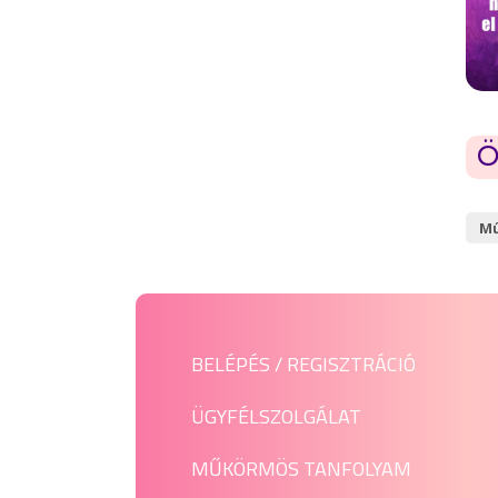
Ö
Mű
BELÉPÉS / REGISZTRÁCIÓ
ÜGYFÉLSZOLGÁLAT
MŰKÖRMÖS TANFOLYAM