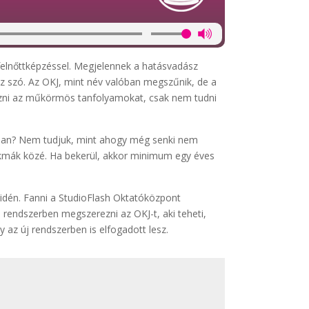
a felnőttképzéssel. Megjelennek a hatásvadász
esz szó. Az OKJ, mint név valóban megszűnik, de a
gezni az műkörmös tanfolyamokat, csak nem tudni
kban? Nem tudjuk, mint ahogy még senki nem
zakmák közé. Ha bekerül, akkor minimum egy éves
z idén. Fanni a StudioFlash Oktatóközpont
endszerben megszerezni az OKJ-t, aki teheti,
y az új rendszerben is elfogadott lesz.