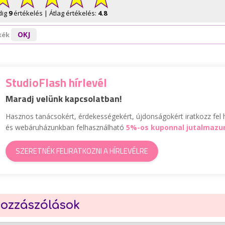
dig
9
értékelés | Átlag értékelés:
4.8
OKJ
kék
StudioFlash hírlevél
Maradj velünk kapcsolatban!
Hasznos tanácsokért, érdekességekért, újdonságokért iratkozz fel h
és webáruházunkban felhasználható
5%-os kuponnal jutalmazu
SZERETNÉK FELIRATKOZNI A HÍRLEVÉLRE
ozzászólások