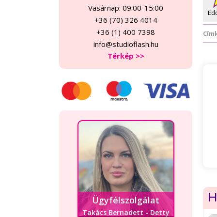
Vasárnap: 09:00-15:00
Ed
+36 (70) 326 4014
+36 (1) 400 7398
Cím
info@studioflash.hu
Térkép >>
H
Ügyfélszolgálat
Takács Bernadett - Detty