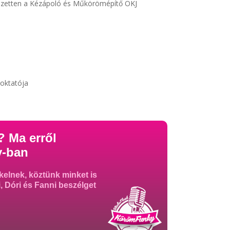
fejezetten a Kézápoló és Műkörömépítő OKJ
oktatója
 Ma erről
y-ban
elnek, köztünk minket is
, Dóri és Fanni beszélget