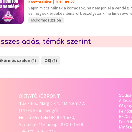
Koszta Dóra | 2019-09-27
Vajon mit csinálnak a körmösök, ha nem jön el a vendég? 
és még sok érdekes témáról beszélgetünk ma Emesével é
Műkörmös szalon
sszes adás, témák szerint
körmös szalon (1)
OKJ (1)
OKTATÓKÖZPONT
StudioF
Adósz
1027 Bp., Margit krt. 48. 1.em./7.
Cégjeg
(11-es kapucsengő)
Felnőtt
B/202
Hétfő-Péntek: 08:00-15:30,
Felnőt
Szombat-Vasárnap: 09:00-15:00
Minőség
+36 (70) 326 4014