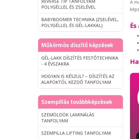
REVERSE TIP TANFOLYAM
A ma
POLYGÉLLEL ÉS ZSELÉVEL
képz
BABYBOOMER TECHNIKA (ZSELÉVEL,
És
POLYGÉLLEL ÉS GÉL-LAKKAL)
Műkörmös díszítő képzések
GÉL-LAKK DÍSZÍTÉS FESTŐTECHNIKA
Ha
- 4 ÉVSZAKRA
HOGYAN IS KÉSZÜL? – DÍSZÍTÉS AZ
ALAPOKTÓL KEZDŐ TANFOLYAM
Szempillás továbbképzések
SZEMÖLDÖK LAMINÁLÁS
TANFOLYAM
SZEMPILLA LIFTING TANFOLYAM