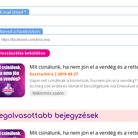
E-mail címed *
Neved a Facebookon
Hozzászólás beküldése
Mit csinálunk, ha nem jön el a vendég és a ret
Koszta Dóra | 2019-09-27
Vajon mit csinálnak a körmösök, ha nem jön el a vendég? 
és még sok érdekes témáról beszélgetünk ma Emesével é
Műkörmös szalon
egolvasottabb bejegyzések
Mit csinálunk, ha nem jön el a vendég és a ret