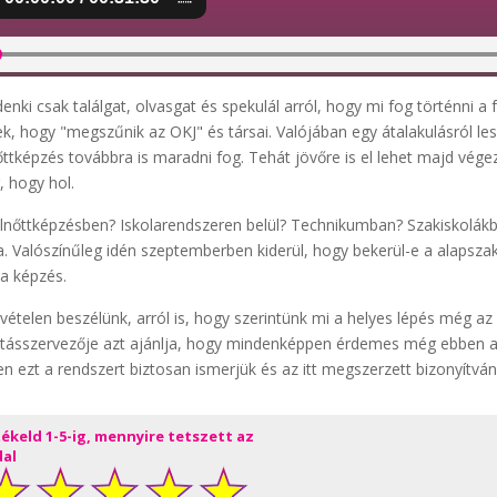
enki csak találgat, olvasgat és spekulál arról, hogy mi fog történni 
ek, hogy "megszűnik az OKJ" és társai. Valójában egy átalakulásról l
őttképzés továbbra is maradni fog. Tehát jövőre is el lehet majd vé
 hogy hol.
lnőttképzésben? Iskolarendszeren belül? Technikumban? Szakiskolá
a. Valószínűleg idén szeptemberben kiderül, hogy bekerül-e a alaps
 a képzés.
lvételen beszélünk, arról is, hogy szerintünk mi a helyes lépés még a
tásszervezője azt ajánlja, hogy mindenképpen érdemes még ebben a r
en ezt a rendszert biztosan ismerjük és az itt megszerzett bizonyítván
tékeld 1-5-ig, mennyire tetszett az
dal