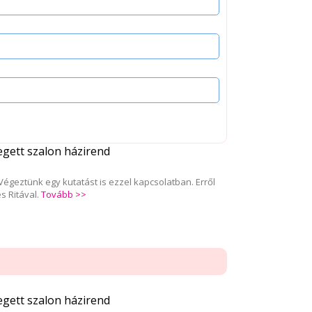
tegett szalon házirend
Végeztünk egy kutatást is ezzel kapcsolatban. Erről
s Ritával.
Tovább >>
tegett szalon házirend