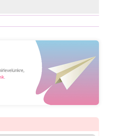
írlevelünkre,
nk
.