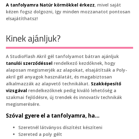
A tanfolyamra Natúr körmökkel érkezz
, mivel saját
kézen fogsz dolgozni, így minden mozzanatot pontosan
elsajátíthatsz!
Kinek ajánljuk?
A StudioFlash Akril gél tanfolyamot bátran ajánljuk
tanulói szerződéssel
rendelkező kezdőknek, hogy
alaposan megismerjék az alapokat, elsajátítsák a Poly-
akril gél anyagok használatát, és magabiztosan
alkalmazzák az alapvető technikákat.
Szakképesítő
vizsgával
rendelkezőknek pedig kiváló lehetőség a
szakmai fejlődésre, új trendek és innovatív technikák
megismerésére.
Szóval gyere el a tanfolyamra, ha...
Szeretnél látványos díszítést készíteni
Szereted a poly gélt