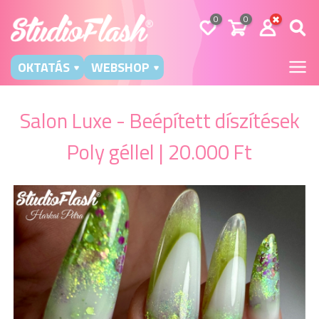
0
0
OKTATÁS
WEBSHOP
Salon Luxe - Beépített díszítések
Poly géllel | 20.000 Ft