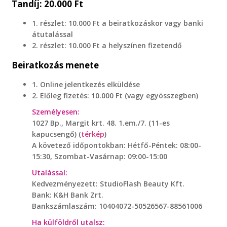
Tandíj: 20.000 Ft
1. részlet: 10.000 Ft a beiratkozáskor vagy banki
átutalással
2. részlet: 10.000 Ft a helyszínen fizetendő
Beiratkozás menete
1. Online jelentkezés elküldése
2. Előleg fizetés: 10.000 Ft (vagy egyösszegben)
Személyesen:
1027 Bp., Margit krt. 48. 1.em./7. (11-es
kapucsengő) (
térkép
)
A követező időpontokban: Hétfő-Péntek: 08:00-
15:30, Szombat-Vasárnap: 09:00-15:00
Utalással:
Kedvezményezett: StudioFlash Beauty Kft.
Bank: K&H Bank Zrt.
Bankszámlaszám: 10404072-50526567-88561006
Ha külföldről utalsz: