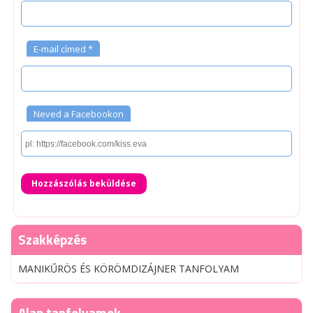
E-mail címed *
Neved a Facebookon
Hozzászólás beküldése
Szakképzés
MANIKŰRÖS ÉS KÖRÖMDIZÁJNER TANFOLYAM
Alap tanfolyamok