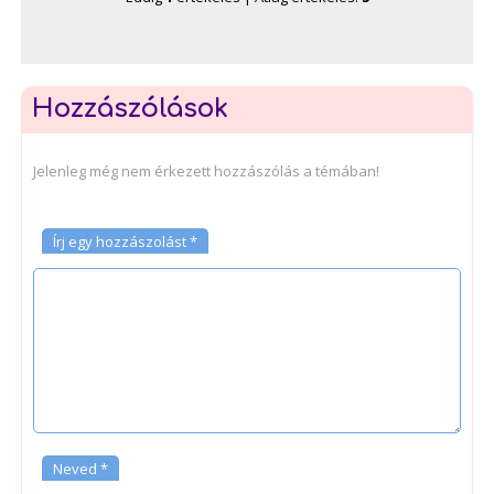
Hozzászólások
Jelenleg még nem érkezett hozzászólás a témában!
Írj egy hozzászolást *
Neved *