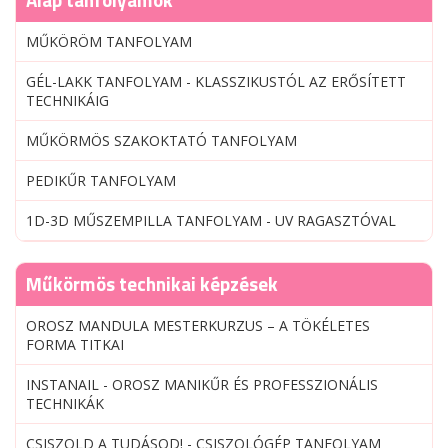
MŰKÖRÖM TANFOLYAM
GÉL-LAKK TANFOLYAM - KLASSZIKUSTÓL AZ ERŐSÍTETT
TECHNIKÁIG
MŰKÖRMÖS SZAKOKTATÓ TANFOLYAM
PEDIKŰR TANFOLYAM
1D-3D MŰSZEMPILLA TANFOLYAM - UV RAGASZTÓVAL
Műkörmös technikai képzések
OROSZ MANDULA MESTERKURZUS – A TÖKÉLETES
FORMA TITKAI
INSTANAIL - OROSZ MANIKŰR ÉS PROFESSZIONÁLIS
TECHNIKÁK
CSISZOLD A TUDÁSOD! - CSISZOLÓGÉP TANFOLYAM