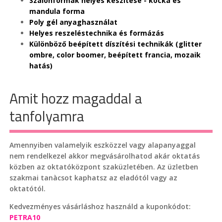
Szalonformák helyes készítése - kocka és
mandula forma
Poly gél anyaghasználat
Helyes reszeléstechnika és formázás
Különböző beépített díszítési technikák (glitter
ombre, color boomer, beépített francia, mozaik
hatás)
Amit hozz magaddal a
tanfolyamra
Amennyiben valamelyik eszközzel vagy alapanyaggal
nem rendelkezel akkor megvásárolhatod akár oktatás
közben az oktatóközpont szaküzletében. Az üzletben
szakmai tanàcsot kaphatsz az eladótól vagy az
oktatótól.
Kedvezményes vásárláshoz használd a kuponkódot:
PETRA10