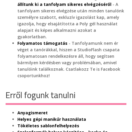
állítunk ki a tanfolyam sikeres elvégzéséről
- A
tanfolyam sikeres elvégzése után minden tanulónk
személyre szabott, exkluzív igazolást kap, amely
igazolja, hogy elsajátította a Poly gél használat
alapjait és képes alkalmazni azokat a
gyakorlatban.
Folyamatos támogatás
- Tanfolyamunk nem ér
véget a tanórákkal, hiszen a StudioFlash csapata
folyamatosan rendelkezésre áll, hogy segítsen
bármilyen kérdésben vagy problémában, amivel
tanulóink találkoznak. Csatlakozz Te is Facebook
csoportunkhoz!
Erről fogunk tanulni
Anyagismeret
Helyes gépi manikűr használata
Tökéletes sablonfelhelyezés