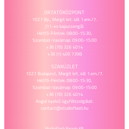
OKTATÓKÖZPONT
1027 Bp., Margit krt. 48. 1.em./7.
(11-es kapucsengő)
Hétfő-Péntek: 08:00-15:30,
Szombat-Vasárnap: 09:00-15:00
+36 (70) 326 4014
+36 (1) 400 7398
SZAKÜZLET
1027 Budapest, Margit krt. 48. 1.em./7.
Hétfő-Péntek: 08:00-15:30,
Szombat-Vasárnap: 09:00-15:00
+36 (70) 326 4014
Angol nyelvű ügyfélszolgálat:
contact@studioflash.hu
StudioFlash Beauty Kft.