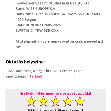
Kedvezményezett: StudioFlash Beauty Kft.
Bank: WISE EUROPE S.A
Bank címe: Avenue Louise 54, Room S52, Brussels
1050 Belgium
IBAN: BE70 9673 2605 2025
SWIFT/BIC: TRWIBEB1XXX
Átutalásnál a közlemény rovatba csak a neved ird
be!
Oktatás helyszíne:
1027 Budapest, Margit krt. 48. 1.em./7. (11-es
kapucsengő) (
térkép
)
Értékeld 1-5-ig, mennyire tetszett az oldal
Eddig
1
értékelés | Átlag értékelés:
5