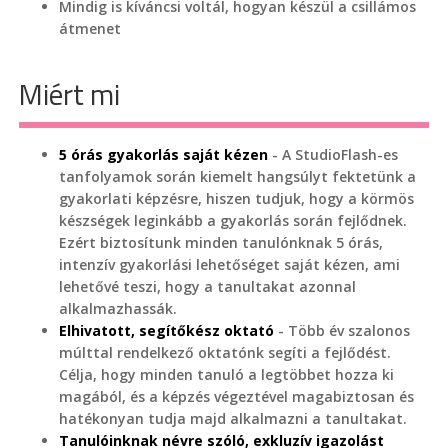
Mindig is kíváncsi voltál, hogyan készül a csillámos
átmenet
Miért mi
5 órás gyakorlás saját kézen
- A StudioFlash-es
tanfolyamok során kiemelt hangsúlyt fektetünk a
gyakorlati képzésre, hiszen tudjuk, hogy a körmös
készségek leginkább a gyakorlás során fejlődnek.
Ezért biztosítunk minden tanulónknak 5 órás,
intenzív gyakorlási lehetőséget saját kézen, ami
lehetővé teszi, hogy a tanultakat azonnal
alkalmazhassák.
Elhivatott, segítőkész oktató
- Több év szalonos
múlttal rendelkező oktatónk segíti a fejlődést.
Célja, hogy minden tanuló a legtöbbet hozza ki
magából, és a képzés végeztével magabiztosan és
hatékonyan tudja majd alkalmazni a tanultakat.
Tanulóinknak névre szóló, exkluzív igazolást