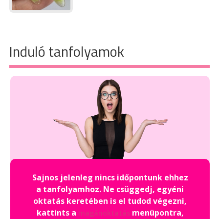
Induló tanfolyamok
Sajnos jelenleg nincs időpontunk ehhez
a tanfolyamhoz. Ne csüggedj, egyéni
oktatás keretében is el tudod végezni,
kattints a
menüpontra,
magánoktatás