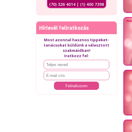
(70) 326 4014 | (1) 400 7398
Hírlevél feliratkozás
Most azonnal hasznos tippeket-
tanácsokat küldünk a választott
szakmáidban!
Iratkozz fel: