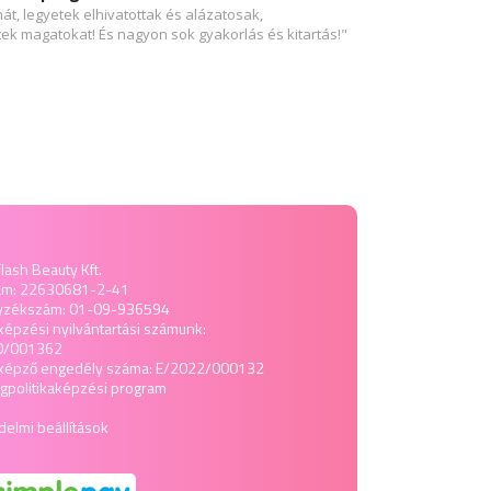
t, legyetek elhivatottak és alázatosak,
k magatokat! És nagyon sok gyakorlás és kitartás!"
lash Beauty Kft.
ám: 22630681-2-41
yzékszám: 01-09-936594
képzési nyilvántartási számunk:
0/001362
tképző engedély száma: E/2022/000132
politika
képzési program
elmi beállítások