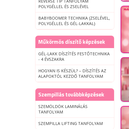
REVERSE TIP TANFOLYAM
POLYGÉLLEL ÉS ZSELÉVEL
BABYBOOMER TECHNIKA (ZSELÉVEL,
POLYGÉLLEL ÉS GÉL-LAKKAL)
Műkörmös díszítő képzések
GÉL-LAKK DÍSZÍTÉS FESTŐTECHNIKA
- 4 ÉVSZAKRA
HOGYAN IS KÉSZÜL? – DÍSZÍTÉS AZ
ALAPOKTÓL KEZDŐ TANFOLYAM
Szempillás továbbképzések
SZEMÖLDÖK LAMINÁLÁS
TANFOLYAM
SZEMPILLA LIFTING TANFOLYAM