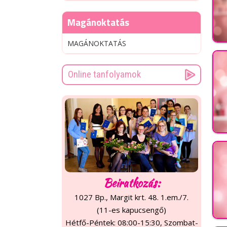
Magánoktatás
MAGÁNOKTATÁS
Online tanfolyamok
Beiratkozás:
1027 Bp., Margit krt. 48. 1.em./7.
(11-es kapucsengő)
Hétfő-Péntek: 08:00-15:30, Szombat-