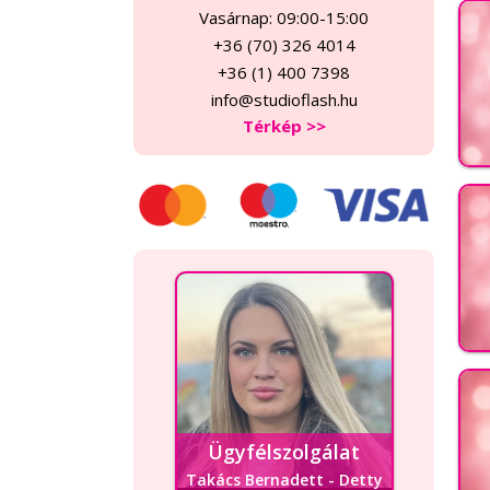
Vasárnap: 09:00-15:00
+36 (70) 326 4014
+36 (1) 400 7398
info@studioflash.hu
Térkép >>
Ügyfélszolgálat
Takács Bernadett - Detty