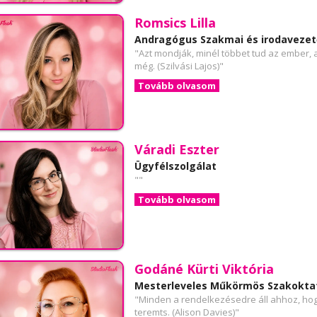
Romsics Lilla
Andragógus Szakmai és irodavezet
"Azt mondják, minél többet tud az ember,
még. (Szilvási Lajos)"
Tovább olvasom
Váradi Eszter
Ügyfélszolgálat
""
Tovább olvasom
Godáné Kürti Viktória
Mesterleveles Műkörmös Szakokta
"Minden a rendelkezésedre áll ahhoz, hogy 
teremts. (Alison Davies)"