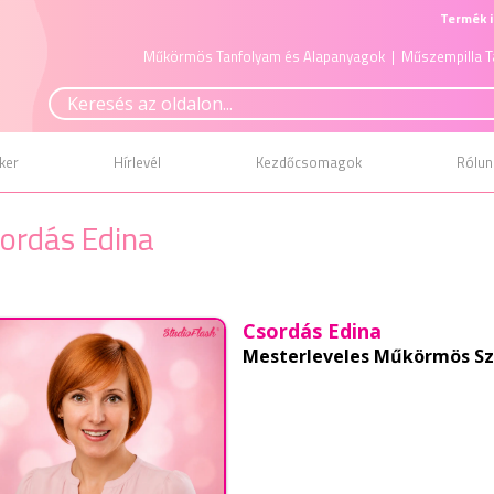
Termék i
Műkörmös Tanfolyam és Alapanyagok
| Műszempilla T
ker
Hírlevél
Kezdőcsomagok
Rólun
ordás Edina
Csordás Edina
Mesterleveles Műkörmös S