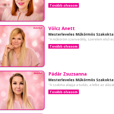
Tovább olvasom
Völcz Anett
Mesterleveles Műkörmös Szakokta
"A műköröm szenvedély, szerelem első ec
Tovább olvasom
Pádár Zsuzsanna
Mesterleveles Műkörmös Szakokta
"A szakma alapja a tudás, a lelke az alázat
Tovább olvasom