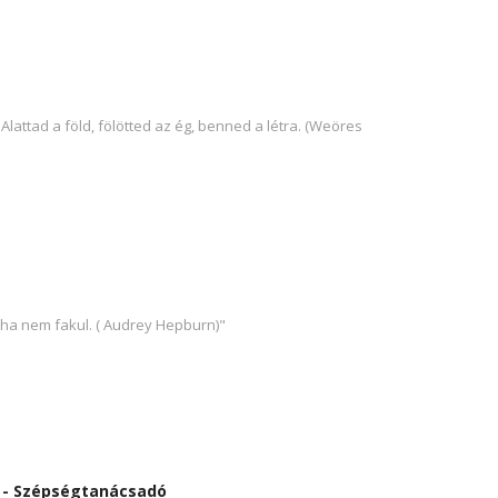
 Alattad a föld, fölötted az ég, benned a létra. (Weöres
oha nem fakul. ( Audrey Hepburn)"
s - Szépségtanácsadó