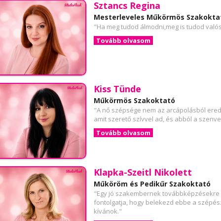
Sztancs Regina
Mesterleveles Műkörmös Szakokta
"Ha meg tudod álmodni,meg is tudod valósí
Tovább olvasom
Kiss Tünde
Műkörmös Szakoktató
"A nő szépsége nem az arcápolásból ered,
amit szerető szívvel ad, és abból a szenv
Tovább olvasom
Klapka-Szeitl Nikolett
Műköröm és Pedikűr Szakoktató
"Egy jó szakembernek továbbképzésekre kel
fontolgatja, hogy belekezd ebbe a szépész
kívánok."