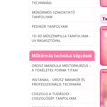
TECHNIKÁIG
MŰKÖRMÖS SZAKOKTATÓ
TANFOLYAM
To
PEDIKŰR TANFOLYAM
1D-3D MŰSZEMPILLA TANFOLYAM -
UV RAGASZTÓVAL
Műkörmös technikai képzések
OROSZ MANDULA MESTERKURZUS –
A TÖKÉLETES FORMA TITKAI
INSTANAIL - OROSZ MANIKŰR ÉS
PROFESSZIONÁLIS TECHNIKÁK
CSISZOLD A TUDÁSOD! -
CSISZOLÓGÉP TANFOLYAM