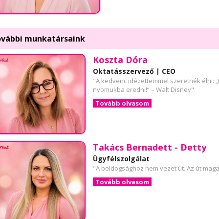
vábbi munkatársaink
Koszta Dóra
Oktatásszervező | CEO
"A kedvenc idézettemmel szeretnék élni: 
nyomukba eredni!” – Walt Disney"
Tovább olvasom
Takács Bernadett - Detty
Ügyfélszolgálat
"A boldogsághoz nem vezet út. Az út maga
Tovább olvasom