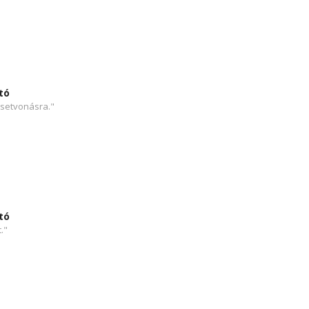
tó
setvonásra."
tó
."