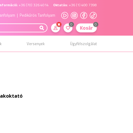
nformáció:
+36 (70) 326 4014
Oktatás:
+36 (1) 400 7398
anfolyam
| Pedikűrös Tanfolyam
0
0
Kosár
k
Versenyek
Ügyfélszolgálat
zakoktató