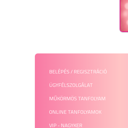
BELÉPÉS / REGISZTRÁCIÓ
ÜGYFÉLSZOLGÁLAT
MŰKÖRMÖS TANFOLYAM
ONLINE TANFOLYAMOK
VIP - NAGYKER