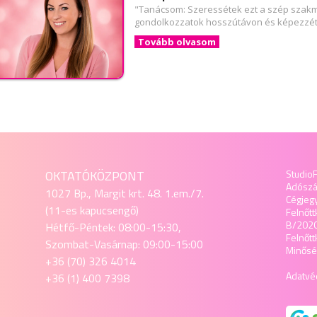
"Tanácsom: Szeressétek ezt a szép szakmá
gondolkozzatok hosszútávon és képezzéte
Tovább olvasom
OKTATÓKÖZPONT
StudioF
Adósz
1027 Bp., Margit krt. 48. 1.em./7.
Cégjeg
(11-es kapucsengő)
Felnőtt
B/202
Hétfő-Péntek: 08:00-15:30,
Felnőt
Szombat-Vasárnap: 09:00-15:00
Minőség
+36 (70) 326 4014
Adatvéd
+36 (1) 400 7398