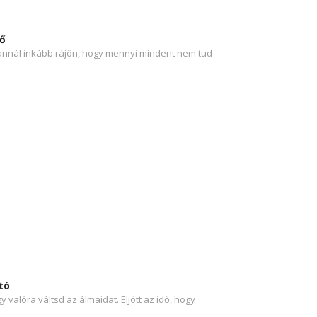
ő
 annál inkább rájön, hogy mennyi mindent nem tud
tó
valóra váltsd az álmaidat. Eljött az idő, hogy