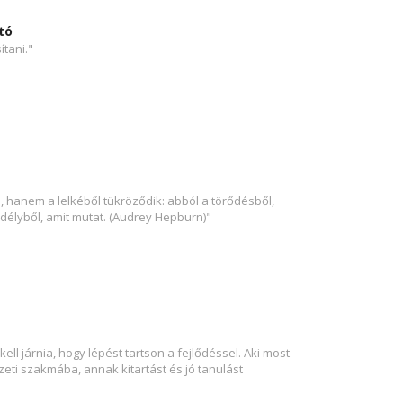
tó
tani."
 hanem a lelkéből tükröződik: abból a törődésből,
edélyből, amit mutat. (Audrey Hepburn)"
l járnia, hogy lépést tartson a fejlődéssel. Aki most
eti szakmába, annak kitartást és jó tanulást