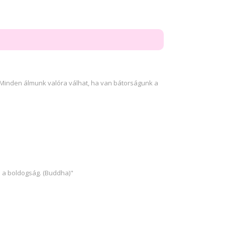
„Minden álmunk valóra válhat, ha van bátorságunk a
 a boldogság. (Buddha)"