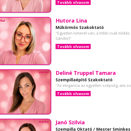
Tovább olvasom
Hutora Lina
Műkörmös Szakoktató
"Egyetlen ismeret van, a többi csak toldás:
Sándor)"
Tovább olvasom
Deliné Truppel Tamara
Szempillaépítő Szakoktató
"Az elegancia az egyetlen szépség, ami s
Tovább olvasom
Janó Szilvia
Szempilla Oktató / Mester Sminke