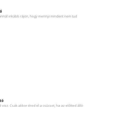
ő
 annál inkább rájön, hogy mennyi mindent nem tud
tó
visz. Csak akkor éred el a csúcsot, ha az előtted álló