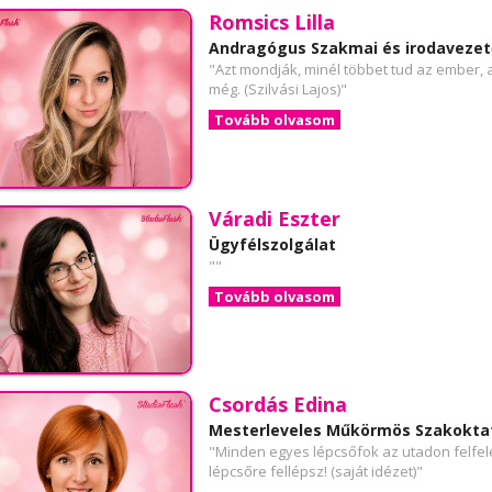
Romsics Lilla
Andragógus Szakmai és irodavezet
"Azt mondják, minél többet tud az ember,
még. (Szilvási Lajos)"
Tovább olvasom
Váradi Eszter
Ügyfélszolgálat
""
Tovább olvasom
Csordás Edina
Mesterleveles Műkörmös Szakokta
"Minden egyes lépcsőfok az utadon felfelé 
lépcsőre fellépsz! (saját idézet)"