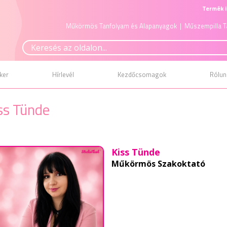
Termék i
Műkörmös Tanfolyam és Alapanyagok
| Műszempilla T
ker
Hírlevél
Kezdőcsomagok
Rólun
ss Tünde
Kiss Tünde
Műkörmös Szakoktató