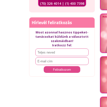
(70) 326 4014 | (1) 400 7398
Hírlevél feliratkozás
Most azonnal hasznos tippeket-
tanácsokat küldünk a választott
szakmáidban!
Iratkozz fel: