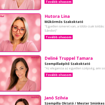
Tovább olvasom
Hutora Lina
Műkörmös Szakoktató
"Egyetlen ismeret van, a többi csak toldás:
Sándor)"
Tovább olvasom
Deliné Truppel Tamara
Szempillaépítő Szakoktató
"Az elegancia az egyetlen szépség, ami s
Tovább olvasom
Janó Szilvia
Szempilla Oktató / Mester Sminke