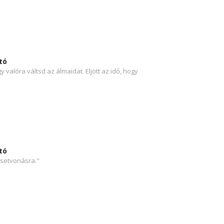
tó
valóra váltsd az álmaidat. Eljött az idő, hogy
tó
setvonásra."