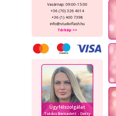
Vasárnap: 09:00-15:00
+36 (70) 326 4014
+36 (1) 400 7398
info@studioflash.hu
Térkép >>
Ügyfélszolgálat
Takács Bernadett - Detty