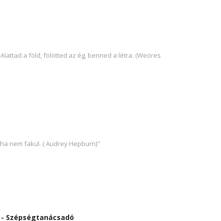
 Alattad a föld, fölötted az ég, benned a létra. (Weöres
oha nem fakul. ( Audrey Hepburn)"
s - Szépségtanácsadó