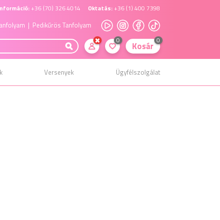
nformáció:
+36 (70) 326 4014
Oktatás:
+36 (1) 400 7398
anfolyam
| Pedikűrös Tanfolyam
0
0
Kosár
k
Versenyek
Ügyfélszolgálat