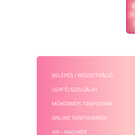
BELÉPÉS / REGISZTRÁCIÓ
ÜGYFÉLSZOLGÁLAT
MŰKÖRMÖS TANFOLYAM
ONLINE TANFOLYAMOK
VIP - NAGYKER