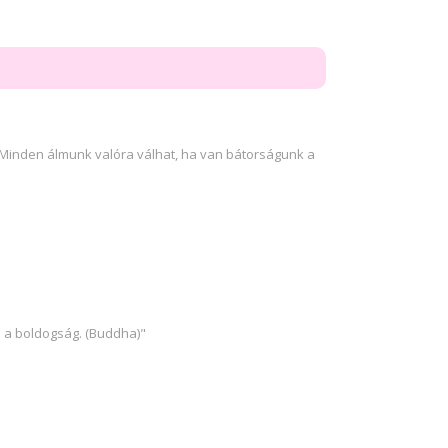
„Minden álmunk valóra válhat, ha van bátorságunk a
 a boldogság. (Buddha)"