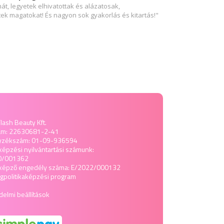
t, legyetek elhivatottak és alázatosak,
k magatokat! És nagyon sok gyakorlás és kitartás!"
lash Beauty Kft.
ám: 22630681-2-41
yzékszám: 01-09-936594
képzési nyilvántartási számunk:
0/001362
tképző engedély száma: E/2022/000132
politika
képzési program
elmi beállítások