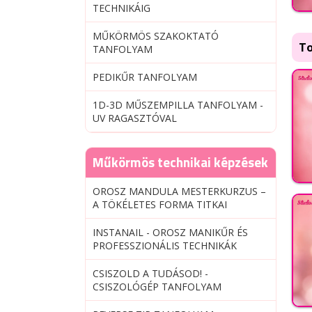
TECHNIKÁIG
MŰKÖRMÖS SZAKOKTATÓ
To
TANFOLYAM
PEDIKŰR TANFOLYAM
1D-3D MŰSZEMPILLA TANFOLYAM -
UV RAGASZTÓVAL
Műkörmös technikai képzések
OROSZ MANDULA MESTERKURZUS –
A TÖKÉLETES FORMA TITKAI
INSTANAIL - OROSZ MANIKŰR ÉS
PROFESSZIONÁLIS TECHNIKÁK
CSISZOLD A TUDÁSOD! -
CSISZOLÓGÉP TANFOLYAM