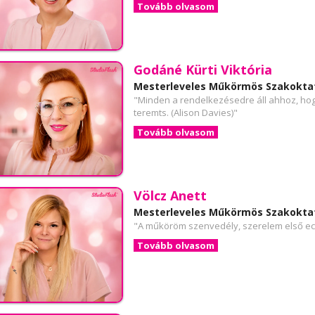
Tovább olvasom
Godáné Kürti Viktória
Mesterleveles Műkörmös Szakokta
"Minden a rendelkezésedre áll ahhoz, hogy 
teremts. (Alison Davies)"
Tovább olvasom
Völcz Anett
Mesterleveles Műkörmös Szakokta
"A műköröm szenvedély, szerelem első ec
Tovább olvasom