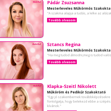
Pádár Zsuzsanna
Mesterleveles Műkörmös Szakokta
"A szakma alapja a tudás, a lelke az alázat
Tovább olvasom
Sztancs Regina
Mesterleveles Műkörmös Szakokta
"Ha meg tudod álmodni,meg is tudod valósí
Tovább olvasom
Klapka-Szeitl Nikolett
Műköröm és Pedikűr Szakoktató
"Egy jó szakembernek továbbképzésekre kel
fontolgatja, hogy belekezd ebbe a szépész
kívánok."