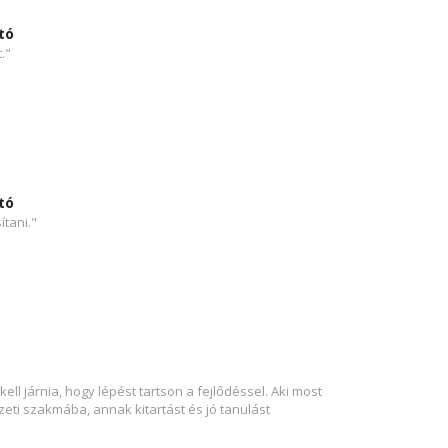
tó
."
tó
tani."
l járnia, hogy lépést tartson a fejlődéssel. Aki most
eti szakmába, annak kitartást és jó tanulást