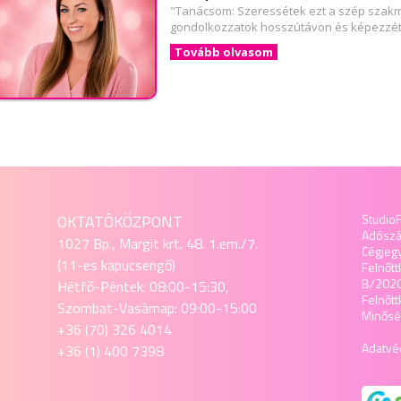
"Tanácsom: Szeressétek ezt a szép szakmá
gondolkozzatok hosszútávon és képezzéte
Tovább olvasom
OKTATÓKÖZPONT
StudioF
Adósz
1027 Bp., Margit krt. 48. 1.em./7.
Cégjeg
(11-es kapucsengő)
Felnőtt
B/202
Hétfő-Péntek: 08:00-15:30,
Felnőt
Szombat-Vasárnap: 09:00-15:00
Minőség
+36 (70) 326 4014
Adatvéd
+36 (1) 400 7398