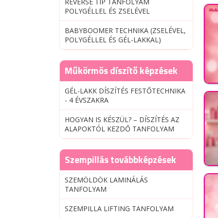
REVERSE TIP TANFOLYAM
POLYGÉLLEL ÉS ZSELÉVEL
BABYBOOMER TECHNIKA (ZSELÉVEL,
POLYGÉLLEL ÉS GÉL-LAKKAL)
Műkörmös díszítő képzések
GÉL-LAKK DÍSZÍTÉS FESTŐTECHNIKA
- 4 ÉVSZAKRA
HOGYAN IS KÉSZÜL? – DÍSZÍTÉS AZ
ALAPOKTÓL KEZDŐ TANFOLYAM
Szempillás továbbképzések
SZEMÖLDÖK LAMINÁLÁS
TANFOLYAM
SZEMPILLA LIFTING TANFOLYAM