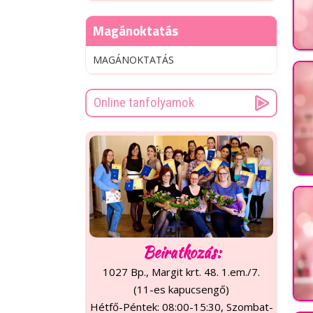
Magánoktatás
MAGÁNOKTATÁS
Online tanfolyamok
Beiratkozás:
1027 Bp., Margit krt. 48. 1.em./7.
(11-es kapucsengő)
Hétfő-Péntek: 08:00-15:30, Szombat-