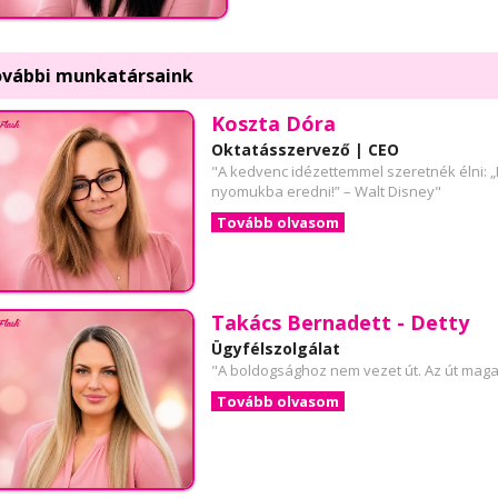
vábbi munkatársaink
Koszta Dóra
Oktatásszervező | CEO
"A kedvenc idézettemmel szeretnék élni: 
nyomukba eredni!” – Walt Disney"
Tovább olvasom
Takács Bernadett - Detty
Ügyfélszolgálat
"A boldogsághoz nem vezet út. Az út maga
Tovább olvasom