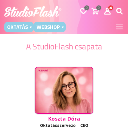
0
0
OKTATÁS
WEBSHOP
A StudioFlash csapata
Koszta Dóra
Oktatásszervező | CEO