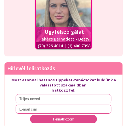
Ügyfélszolgálat
Takács Bernadett - Detty
(70) 326 4014 | (1) 400 7398
Hírlevél feliratkozás
Most azonnal hasznos tippeket-tanácsokat küldünk a
választott szakmáidban!
Iratkozz fel: