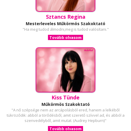
Sztancs Regina
Mesterleveles Műkörmös Szakoktató
"Ha meg tudod álmodni,meg is tudod valósítani."
Tovább olvasom
Kiss Tünde
Műkörmös Szakoktató
"A nő szépsége nem az arcápolásból ered, hanem a lelkéből
tükröződik: abból a törődésből, amit szerető szívvel ad, és abból a
szenvedélyből, amit mutat. (Audrey Hepburn)"
Tovább olvasom