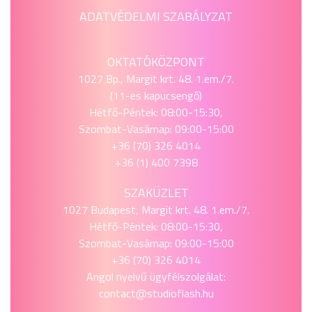
ADATVÉDELMI SZABÁLYZAT
OKTATÓKÖZPONT
1027 Bp., Margit krt. 48. 1.em./7.
(11-es kapucsengő)
Hétfő-Péntek: 08:00-15:30,
Szombat-Vasárnap: 09:00-15:00
+36 (70) 326 4014
+36 (1) 400 7398
SZAKÜZLET
1027 Budapest, Margit krt. 48. 1.em./7.
Hétfő-Péntek: 08:00-15:30,
Szombat-Vasárnap: 09:00-15:00
+36 (70) 326 4014
Angol nyelvű ügyfélszolgálat:
contact@studioflash.hu