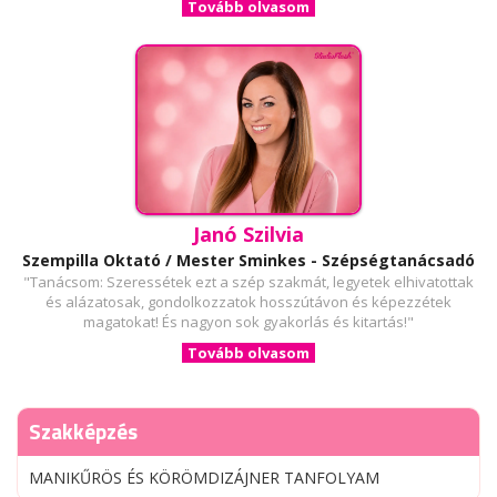
Tovább olvasom
Janó Szilvia
Szempilla Oktató / Mester Sminkes - Szépségtanácsadó
"Tanácsom: Szeressétek ezt a szép szakmát, legyetek elhivatottak
és alázatosak, gondolkozzatok hosszútávon és képezzétek
magatokat! És nagyon sok gyakorlás és kitartás!"
Tovább olvasom
Szakképzés
MANIKŰRÖS ÉS KÖRÖMDIZÁJNER TANFOLYAM