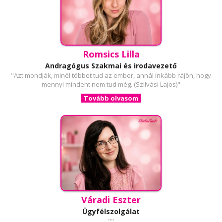
Romsics Lilla
Andragógus Szakmai és irodavezető
"Azt mondják, minél többet tud az ember, annál inkább rájön, hogy
mennyi mindent nem tud még. (Szilvási Lajos)"
Tovább olvasom
Váradi Eszter
Ügyfélszolgálat
""