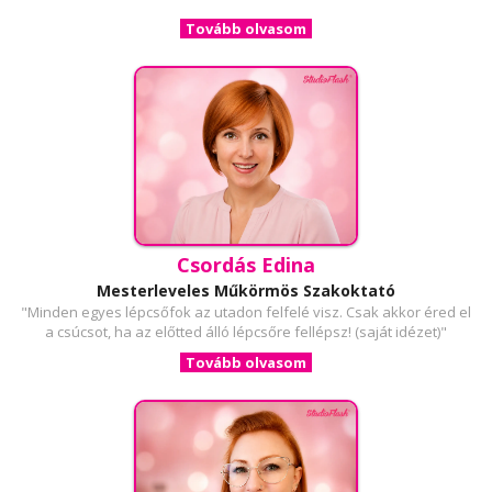
Tovább olvasom
Csordás Edina
Mesterleveles Műkörmös Szakoktató
"Minden egyes lépcsőfok az utadon felfelé visz. Csak akkor éred el
a csúcsot, ha az előtted álló lépcsőre fellépsz! (saját idézet)"
Tovább olvasom