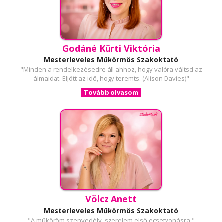
Godáné Kürti Viktória
Mesterleveles Műkörmös Szakoktató
"Minden a rendelkezésedre áll ahhoz, hogy valóra váltsd az
álmaidat. Eljött az idő, hogy teremts. (Alison Davies)"
Tovább olvasom
Völcz Anett
Mesterleveles Műkörmös Szakoktató
"A műköröm szenvedély, szerelem első ecsetvonásra."