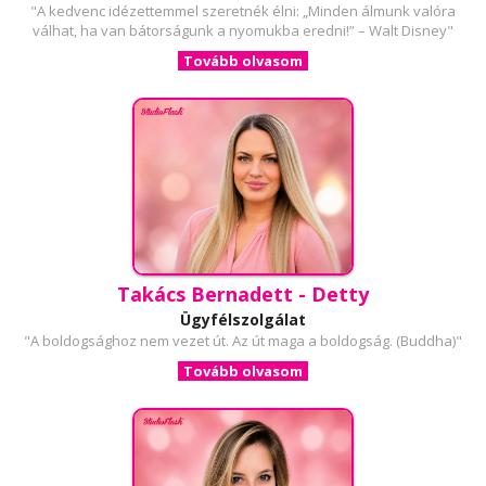
"A kedvenc idézettemmel szeretnék élni: „Minden álmunk valóra
válhat, ha van bátorságunk a nyomukba eredni!” – Walt Disney"
Tovább olvasom
Takács Bernadett - Detty
Ügyfélszolgálat
"A boldogsághoz nem vezet út. Az út maga a boldogság. (Buddha)"
Tovább olvasom