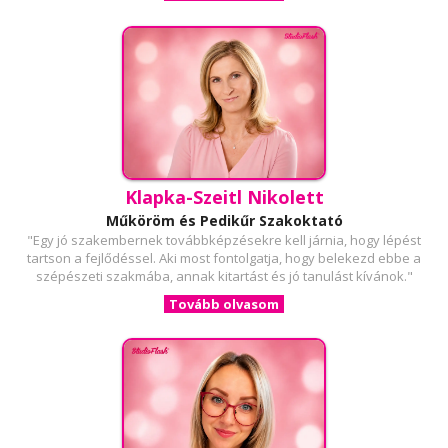
Klapka-Szeitl Nikolett
Műköröm és Pedikűr Szakoktató
"Egy jó szakembernek továbbképzésekre kell járnia, hogy lépést
tartson a fejlődéssel. Aki most fontolgatja, hogy belekezd ebbe a
szépészeti szakmába, annak kitartást és jó tanulást kívánok."
Tovább olvasom