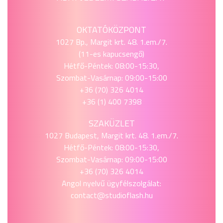
OKTATÓKÖZPONT
1027 Bp., Margit krt. 48. 1.em./7.
(11-es kapucsengő)
Hétfő-Péntek: 08:00-15:30,
Szombat-Vasárnap: 09:00-15:00
+36 (70) 326 4014
+36 (1) 400 7398
SZAKÜZLET
1027 Budapest, Margit krt. 48. 1.em./7.
Hétfő-Péntek: 08:00-15:30,
Szombat-Vasárnap: 09:00-15:00
+36 (70) 326 4014
Angol nyelvű ügyfélszolgálat:
contact@studioflash.hu