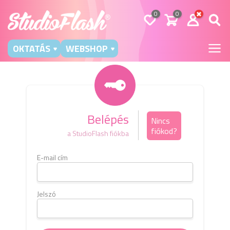
0
0
OKTATÁS
WEBSHOP
Belépés
Nincs
fiókod?
a StudioFlash fiókba
E-mail cím
Kérj
e-m
b
Jelszó
E-mai