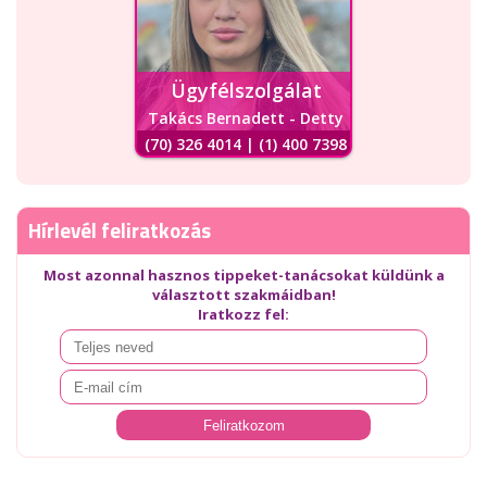
Ügyfélszolgálat
Takács Bernadett - Detty
(70) 326 4014 | (1) 400 7398
Hírlevél feliratkozás
Most azonnal hasznos tippeket-tanácsokat küldünk a
választott szakmáidban!
Iratkozz fel: