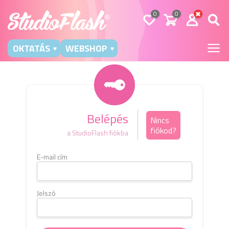
0
0
OKTATÁS
WEBSHOP
Belépés
Nincs
fiókod?
a StudioFlash fiókba
E-mail cím
Kérj
e-m
b
Jelszó
E-mai