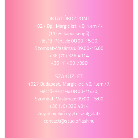
OKTATÓKÖZPONT
1027 Bp., Margit krt. 48. 1.em./7.
(11-es kapucsengő)
Hétfő-Péntek: 08:00-15:30,
Szombat-Vasárnap: 09:00-15:00
+36 (70) 326 4014
+36 (1) 400 7398
SZAKÜZLET
1027 Budapest, Margit krt. 48. 1.em./7.
Hétfő-Péntek: 08:00-15:30,
Szombat-Vasárnap: 09:00-15:00
+36 (70) 326 4014
Angol nyelvű ügyfélszolgálat:
contact@studioflash.hu