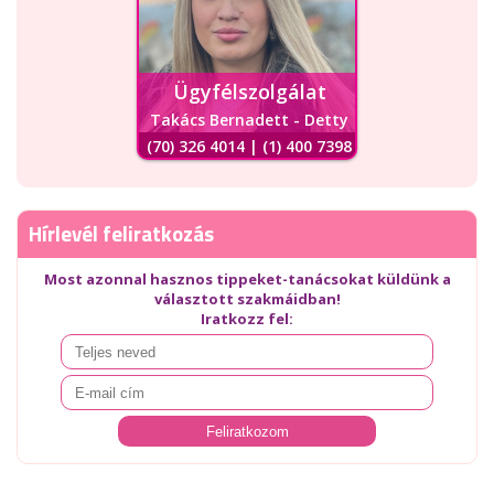
Ügyfélszolgálat
Takács Bernadett - Detty
(70) 326 4014 | (1) 400 7398
Hírlevél feliratkozás
Most azonnal hasznos tippeket-tanácsokat küldünk a
választott szakmáidban!
Iratkozz fel: