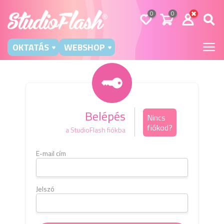
0
0
OKTATÁS
WEBSHOP
Belépés
Nincs
fiókod?
a StudioFlash fiókba
E-mail cím
Kérj
e-m
b
Jelszó
E-mai