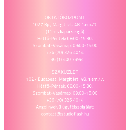
OKTATÓKÖZPONT
1027 Bp., Margit krt. 48. 1.em./7.
(11-es kapucsengő)
Hétfő-Péntek: 08:00-15:30,
Szombat-Vasárnap: 09:00-15:00
+36 (70) 326 4014
+36 (1) 400 7398
SZAKÜZLET
1027 Budapest, Margit krt. 48. 1.em./7.
Hétfő-Péntek: 08:00-15:30,
Szombat-Vasárnap: 09:00-15:00
+36 (70) 326 4014
Angol nyelvű ügyfélszolgálat:
contact@studioflash.hu