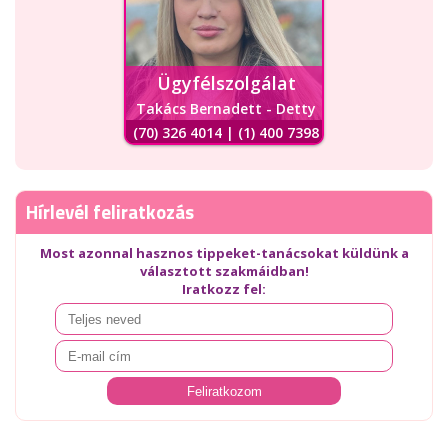
Ügyfélszolgálat
Takács Bernadett - Detty
(70) 326 4014 | (1) 400 7398
Hírlevél feliratkozás
Most azonnal hasznos tippeket-tanácsokat küldünk a
választott szakmáidban!
Iratkozz fel: