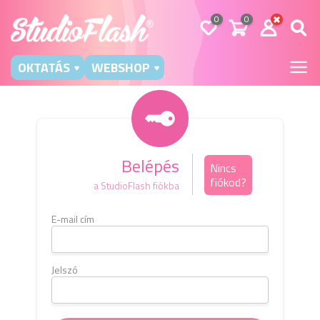
0
0
OKTATÁS
WEBSHOP
Belépés
Nincs
fiókod?
a StudioFlash fiókba
E-mail cím
Kérj
e-m
b
Jelszó
E-mai