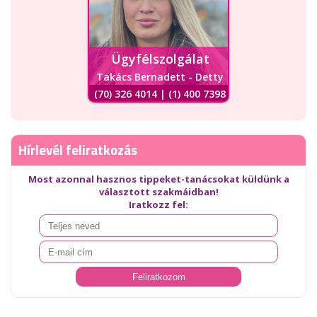
Ügyfélszolgálat
Takács Bernadett - Detty
(70) 326 4014 | (1) 400 7398
Hírlevél feliratkozás
Most azonnal hasznos tippeket-tanácsokat küldünk a
választott szakmáidban!
Iratkozz fel: