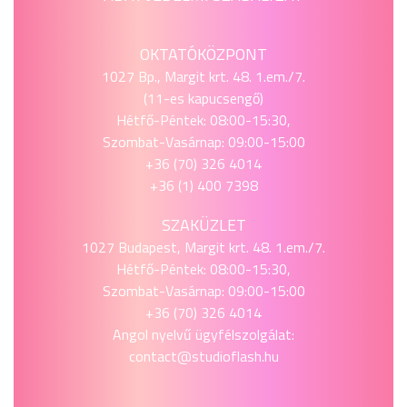
OKTATÓKÖZPONT
1027 Bp., Margit krt. 48. 1.em./7.
(11-es kapucsengő)
Hétfő-Péntek: 08:00-15:30,
Szombat-Vasárnap: 09:00-15:00
+36 (70) 326 4014
+36 (1) 400 7398
SZAKÜZLET
1027 Budapest, Margit krt. 48. 1.em./7.
Hétfő-Péntek: 08:00-15:30,
Szombat-Vasárnap: 09:00-15:00
+36 (70) 326 4014
Angol nyelvű ügyfélszolgálat:
contact@studioflash.hu