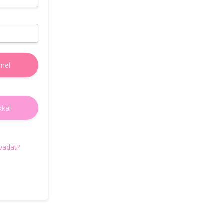
e-mail címedet, amire elküldjük az új jelszó
beállításához szükségses teendőket.
E-mail cím
mel
Új jelszó igénylés
kkal
Vissza a belépéshez
avadat?