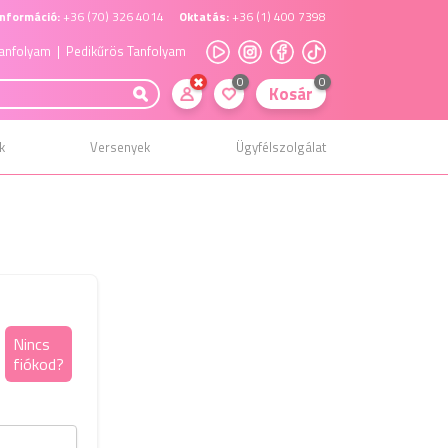
nformáció:
+36 (70) 326 4014
Oktatás:
+36 (1) 400 7398
anfolyam
| Pedikűrös Tanfolyam
0
0
Kosár
k
Versenyek
Ügyfélszolgálat
Elfelejtett jelszó
Nincs
fiókod?
kezelés
Kérjük add meg a regisztráláskor megadott