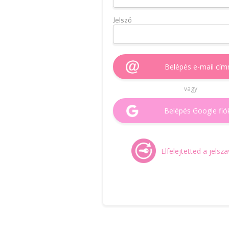
Jelszó
Belépés e-mail cím
vagy
Belépés Google fió
Elfelejtetted a jelsz