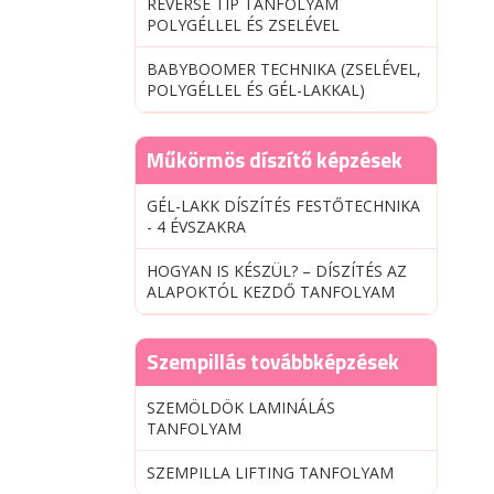
REVERSE TIP TANFOLYAM
POLYGÉLLEL ÉS ZSELÉVEL
BABYBOOMER TECHNIKA (ZSELÉVEL,
POLYGÉLLEL ÉS GÉL-LAKKAL)
Műkörmös díszítő képzések
GÉL-LAKK DÍSZÍTÉS FESTŐTECHNIKA
- 4 ÉVSZAKRA
HOGYAN IS KÉSZÜL? – DÍSZÍTÉS AZ
ALAPOKTÓL KEZDŐ TANFOLYAM
Szempillás továbbképzések
SZEMÖLDÖK LAMINÁLÁS
TANFOLYAM
SZEMPILLA LIFTING TANFOLYAM