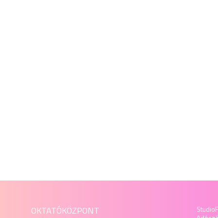
OKTATÓKÖZPONT
StudioF
Adósz