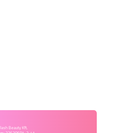
lash Beauty Kft.
ám: 22630681-2-41