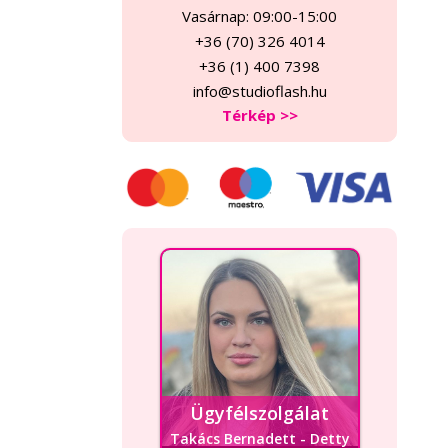
Vasárnap: 09:00-15:00
+36 (70) 326 4014
+36 (1) 400 7398
info@studioflash.hu
Térkép >>
Ügyfélszolgálat
Takács Bernadett - Detty