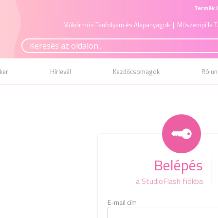
Termék i
Műkörmös Tanfolyam és Alapanyagok
| Műszempilla T
ker
Hírlevél
Kezdőcsomagok
Rólun
Belépés
a StudioFlash fiókba
E-mail cím