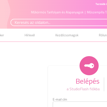
Termék i
Műkörmös Tanfolyam és Alapanyagok
| Műszempilla T
ker
Hírlevél
Kezdőcsomagok
Rólun
Belépés
a StudioFlash fiókba
E-mail cím