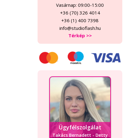
Vasárnap: 09:00-15:00
+36 (70) 326 4014
+36 (1) 400 7398
info@studioflash.hu
Térkép >>
Ügyfélszolgálat
Takács Bernadett - Detty