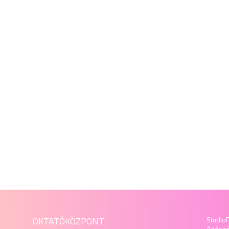
OKTATÓKÖZPONT
StudioF
Adósz