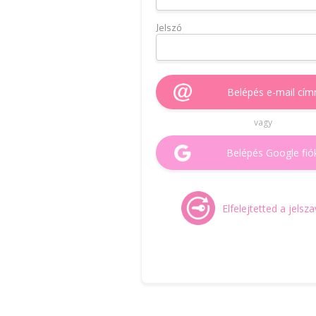
Jelszó
Belépés e-mail cím
vagy
Belépés Google fió
Elfelejtetted a jelsz