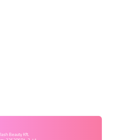
lash Beauty Kft.
ám: 22630681-2-41