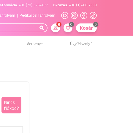
nformáció:
+36 (70) 326 4014
Oktatás:
+36 (1) 400 7398
anfolyam
| Pedikűrös Tanfolyam
0
0
Kosár
k
Versenyek
Ügyfélszolgálat
Elfelejtett jelszó
Nincs
fiókod?
kezelés
Kérjük add meg a regisztráláskor megadott