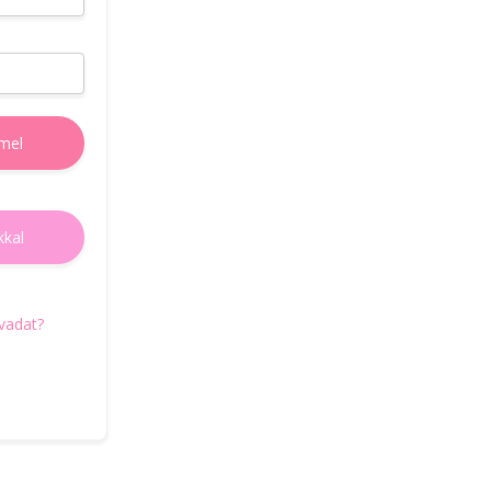
e-mail címedet, amire elküldjük az új jelszó
beállításához szükségses teendőket.
E-mail cím
mel
Új jelszó igénylés
kkal
Vissza a belépéshez
avadat?