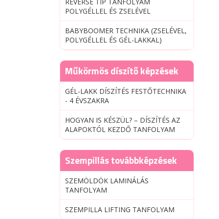
REVERSE TIP TANFOLYAM
POLYGÉLLEL ÉS ZSELÉVEL
BABYBOOMER TECHNIKA (ZSELÉVEL,
POLYGÉLLEL ÉS GÉL-LAKKAL)
Műkörmös díszítő képzések
GÉL-LAKK DÍSZÍTÉS FESTŐTECHNIKA
- 4 ÉVSZAKRA
HOGYAN IS KÉSZÜL? – DÍSZÍTÉS AZ
ALAPOKTÓL KEZDŐ TANFOLYAM
Szempillás továbbképzések
SZEMÖLDÖK LAMINÁLÁS
TANFOLYAM
SZEMPILLA LIFTING TANFOLYAM