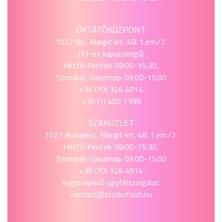
OKTATÓKÖZPONT
1027 Bp., Margit krt. 48. 1.em./7.
(11-es kapucsengő)
Hétfő-Péntek: 08:00-15:30,
Szombat-Vasárnap: 09:00-15:00
+36 (70) 326 4014
+36 (1) 400 7398
SZAKÜZLET
1027 Budapest, Margit krt. 48. 1.em./7.
Hétfő-Péntek: 08:00-15:30,
Szombat-Vasárnap: 09:00-15:00
+36 (70) 326 4014
Angol nyelvű ügyfélszolgálat:
contact@studioflash.hu