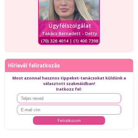
Ügyfélszolgálat
Takács Bernadett - Detty
(70) 326 4014 | (1) 400 7398
Hírlevél feliratkozás
Most azonnal hasznos tippeket-tanácsokat küldünk a
választott szakmáidban!
Iratkozz fel: