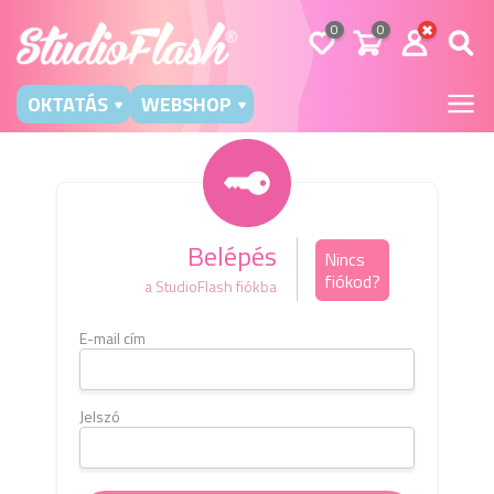
0
0
OKTATÁS
WEBSHOP
Belépés
Nincs
fiókod?
a StudioFlash fiókba
E-mail cím
Kérj
e-m
b
Jelszó
E-mai