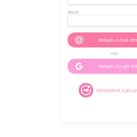
Jelszó
Belépés e-mail cím
vagy
Belépés Google fió
Elfelejtetted a jelsz