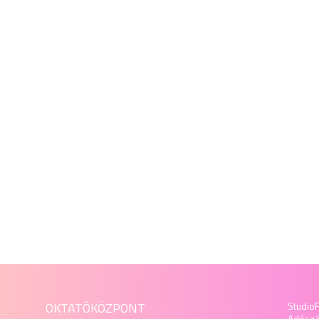
OKTATÓKÖZPONT
StudioF
Adósz