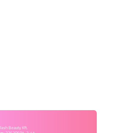
lash Beauty Kft.
ám: 22630681-2-41