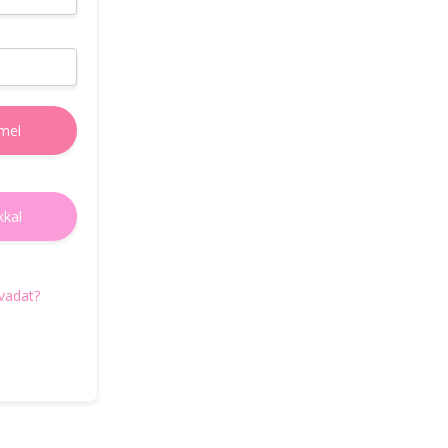
e-mail címedet, amire elküldjük az új jelszó
beállításához szükségses teendőket.
E-mail cím
mel
Új jelszó igénylés
kkal
Vissza a belépéshez
avadat?