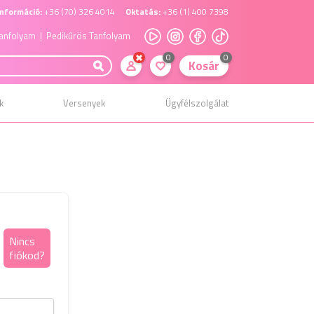
nformáció:
+36 (70) 326 4014
Oktatás:
+36 (1) 400 7398
anfolyam
| Pedikűrös Tanfolyam
0
0
Kosár
k
Versenyek
Ügyfélszolgálat
Elfelejtett jelszó
Nincs
fiókod?
kezelés
Kérjük add meg a regisztráláskor megadott