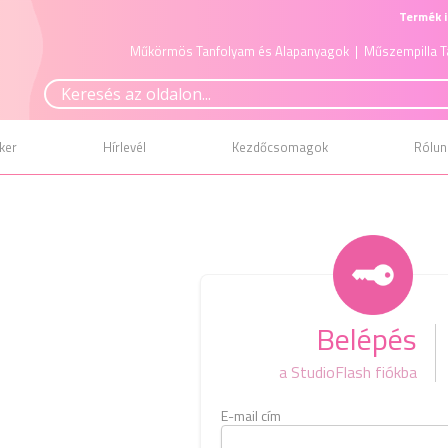
Termék i
Műkörmös Tanfolyam és Alapanyagok
| Műszempilla T
ker
Hírlevél
Kezdőcsomagok
Rólun
Belépés
a StudioFlash fiókba
E-mail cím