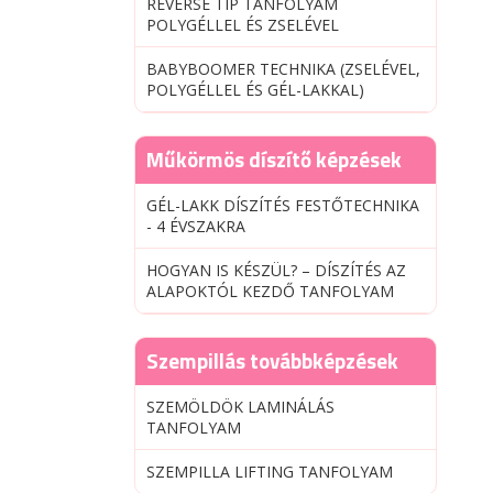
REVERSE TIP TANFOLYAM
POLYGÉLLEL ÉS ZSELÉVEL
BABYBOOMER TECHNIKA (ZSELÉVEL,
POLYGÉLLEL ÉS GÉL-LAKKAL)
Műkörmös díszítő képzések
GÉL-LAKK DÍSZÍTÉS FESTŐTECHNIKA
- 4 ÉVSZAKRA
HOGYAN IS KÉSZÜL? – DÍSZÍTÉS AZ
ALAPOKTÓL KEZDŐ TANFOLYAM
Szempillás továbbképzések
SZEMÖLDÖK LAMINÁLÁS
TANFOLYAM
SZEMPILLA LIFTING TANFOLYAM