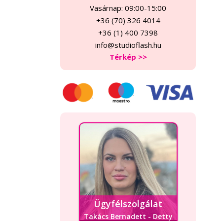
Vasárnap: 09:00-15:00
+36 (70) 326 4014
+36 (1) 400 7398
info@studioflash.hu
Térkép >>
Ügyfélszolgálat
Takács Bernadett - Detty