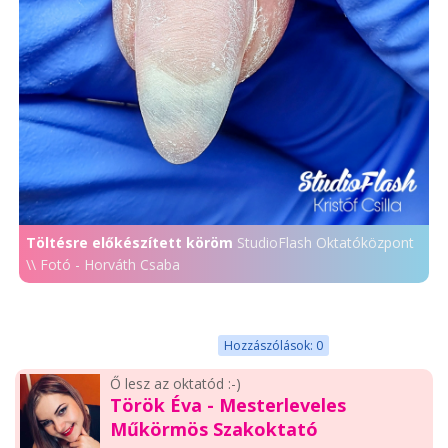
Töltésre előkészített köröm
StudioFlash Oktatóközpont
\\ Fotó - Horváth Csaba
Hozzászólások: 0
Ő lesz az oktatód :-)
Török Éva - Mesterleveles
Műkörmös Szakoktató