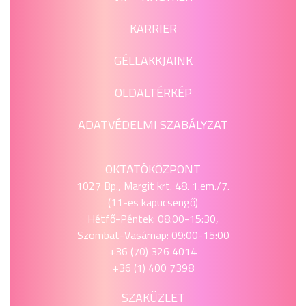
KARRIER
GÉLLAKKJAINK
OLDALTÉRKÉP
ADATVÉDELMI SZABÁLYZAT
OKTATÓKÖZPONT
1027 Bp., Margit krt. 48. 1.em./7.
(11-es kapucsengő)
Hétfő-Péntek: 08:00-15:30,
Szombat-Vasárnap: 09:00-15:00
+36 (70) 326 4014
+36 (1) 400 7398
SZAKÜZLET