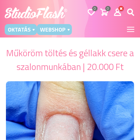
0
0
OKTATÁS
WEBSHOP
Műköröm töltés és géllakk csere a
szalonmunkában | 20.000 Ft