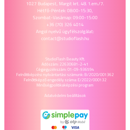
1027 Budapest, Margit krt. 48. 1.em./7.
Hétfő-Péntek: 08:00-15:30,
Szombat-Vasárnap: 09:00-15:00
+36 (70) 326 4014
Angol nyelvű ügyfélszolgálat:
contact@studioflash.hu
StudioFlash Beauty Kft.
Adószám: 22630681-2-41
Cégjegyzékszám: 01-09-936594
Felnőttképzési nyilvántartási számunk: B/2020/001362
Felnőttképző engedély száma: E/2022/000132
Minőségpolitika
képzési program
Adatvédelmi beállítások