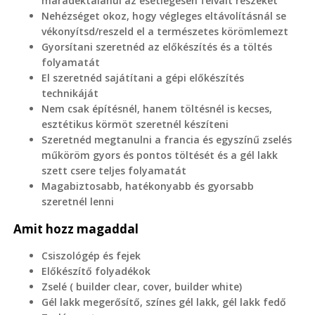
maradéktalanul az esetlegesen felvált részeket
Nehézséget okoz, hogy végleges eltávolításnál se
vékonyítsd/reszeld el a természetes körömlemezt
Gyorsítani szeretnéd az előkészítés és a töltés
folyamatát
El szeretnéd sajátítani a gépi előkészítés
technikáját
Nem csak építésnél, hanem töltésnél is kecses,
esztétikus körmöt szeretnél készíteni
Szeretnéd megtanulni a francia és egyszínű zselés
műköröm gyors és pontos töltését és a gél lakk
szett csere teljes folyamatát
Magabiztosabb, hatékonyabb és gyorsabb
szeretnél lenni
Amit hozz magaddal
Csiszológép és fejek
Előkészítő folyadékok
Zselé ( builder clear, cover, builder white)
Gél lakk megerősítő, színes gél lakk, gél lakk fedő