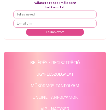
választott szakmáidban!
Iratkozz fel:
BELÉPÉS / REGISZTRÁCIÓ
ÜGYFÉLSZOLGÁLAT
MŰKÖRMÖS TANFOLYAM
ONLINE TANFOLYAMOK
VIP - NAGYKER