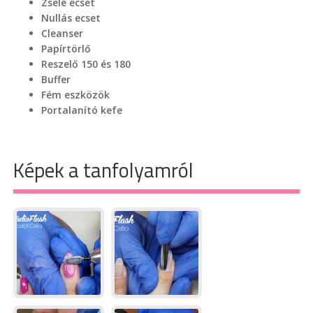
Zselé ecset
Nullás ecset
Cleanser
Papírtörlő
Reszelő 150 és 180
Buffer
Fém eszközök
Portalanító kefe
Képek a tanfolyamról