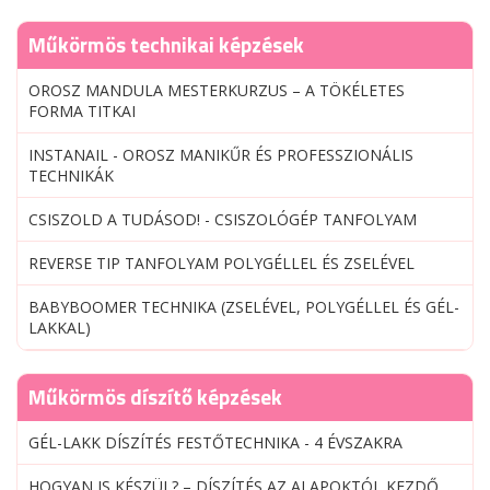
Műkörmös technikai képzések
OROSZ MANDULA MESTERKURZUS – A TÖKÉLETES
FORMA TITKAI
INSTANAIL - OROSZ MANIKŰR ÉS PROFESSZIONÁLIS
TECHNIKÁK
CSISZOLD A TUDÁSOD! - CSISZOLÓGÉP TANFOLYAM
REVERSE TIP TANFOLYAM POLYGÉLLEL ÉS ZSELÉVEL
BABYBOOMER TECHNIKA (ZSELÉVEL, POLYGÉLLEL ÉS GÉL-
LAKKAL)
Műkörmös díszítő képzések
GÉL-LAKK DÍSZÍTÉS FESTŐTECHNIKA - 4 ÉVSZAKRA
HOGYAN IS KÉSZÜL? – DÍSZÍTÉS AZ ALAPOKTÓL KEZDŐ