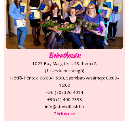
Beiratkozás:
1027 Bp., Margit krt. 48. 1.em./7.
(11-es kapucsengő)
Hétfő-Péntek: 08:00-15:30, Szombat-Vasárnap: 09:00-
15:00
+36 (70) 326 4014
+36 (1) 400 7398
info@studioflash.hu
Térkép >>