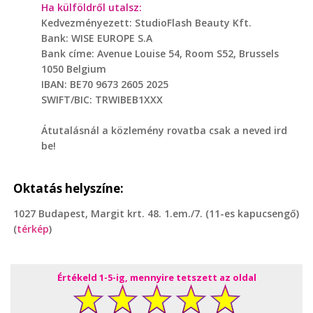
Ha külföldről utalsz:
Kedvezményezett: StudioFlash Beauty Kft.
Bank: WISE EUROPE S.A
Bank címe: Avenue Louise 54, Room S52, Brussels
1050 Belgium
IBAN: BE70 9673 2605 2025
SWIFT/BIC: TRWIBEB1XXX
Átutalásnál a közlemény rovatba csak a neved ird
be!
Oktatás helyszíne:
1027 Budapest, Margit krt. 48. 1.em./7. (11-es kapucsengő)
(
térkép
)
Értékeld 1-5-ig, mennyire tetszett az oldal