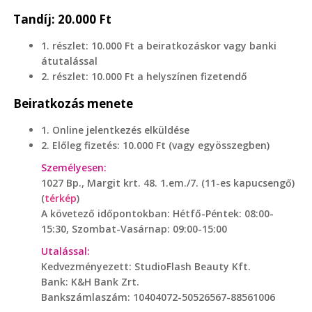
Tandíj: 20.000 Ft
1. részlet: 10.000 Ft a beiratkozáskor vagy banki
átutalással
2. részlet: 10.000 Ft a helyszínen fizetendő
Beiratkozás menete
1. Online jelentkezés elküldése
2. Előleg fizetés: 10.000 Ft (vagy egyösszegben)
Személyesen:
1027 Bp., Margit krt. 48. 1.em./7. (11-es kapucsengő)
(
térkép
)
A követező időpontokban: Hétfő-Péntek: 08:00-
15:30, Szombat-Vasárnap: 09:00-15:00
Utalással:
Kedvezményezett: StudioFlash Beauty Kft.
Bank: K&H Bank Zrt.
Bankszámlaszám: 10404072-50526567-88561006