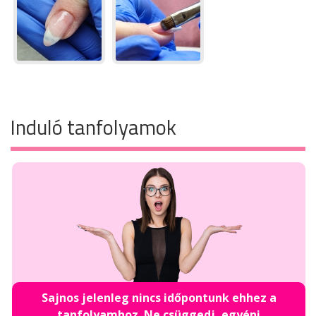
Induló tanfolyamok
Sajnos jelenleg nincs időpontunk ehhez a
tanfolyamhoz. Ne csüggedj, egyéni