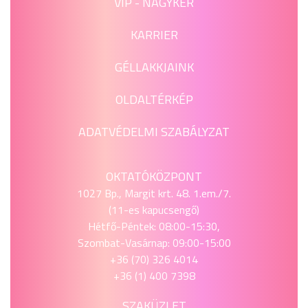
VIP - NAGYKER
KARRIER
GÉLLAKKJAINK
OLDALTÉRKÉP
ADATVÉDELMI SZABÁLYZAT
OKTATÓKÖZPONT
1027 Bp., Margit krt. 48. 1.em./7.
(11-es kapucsengő)
Hétfő-Péntek: 08:00-15:30,
Szombat-Vasárnap: 09:00-15:00
+36 (70) 326 4014
+36 (1) 400 7398
SZAKÜZLET