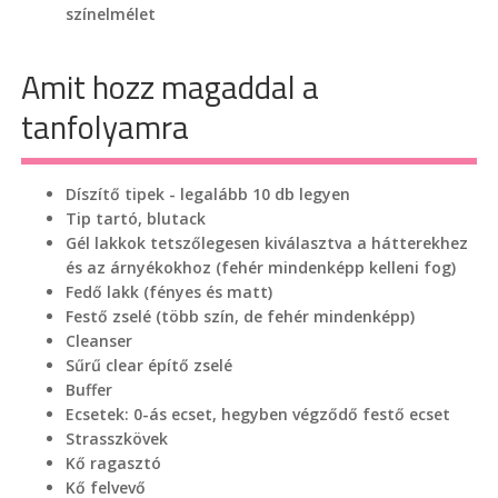
színelmélet
Amit hozz magaddal a
tanfolyamra
Díszítő tipek - legalább 10 db legyen
Tip tartó, blutack
Gél lakkok tetszőlegesen kiválasztva a hátterekhez
és az árnyékokhoz (fehér mindenképp kelleni fog)
Fedő lakk (fényes és matt)
Festő zselé (több szín, de fehér mindenképp)
Cleanser
Sűrű clear építő zselé
Buffer
Ecsetek: 0-ás ecset, hegyben végződő festő ecset
Strasszkövek
Kő ragasztó
Kő felvevő