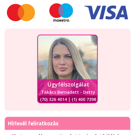
Ügyfélszolgálat
Takács Bernadett - Detty
(70) 326 4014 | (1) 400 7398
Hírlevél feliratkozás