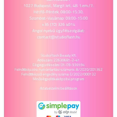
1027 Budapest, Margit krt. 48. 1.em./7.
Hétfő-Péntek: 08:00-15:30,
Szombat-Vasárnap: 09:00-15:00
+36 (70) 326 4014
Angol nyelvű ügyfélszolgálat:
contact@studioflash.hu
StudioFlash Beauty Kft.
Adószám: 22630681-2-41
Cégjegyzékszám: 01-09-936594
Felnőttképzési nyilvántartási számunk: B/2020/001362
Felnőttképző engedély száma: E/2022/000132
Minőségpolitika
képzési program
Adatvédelmi beállítások