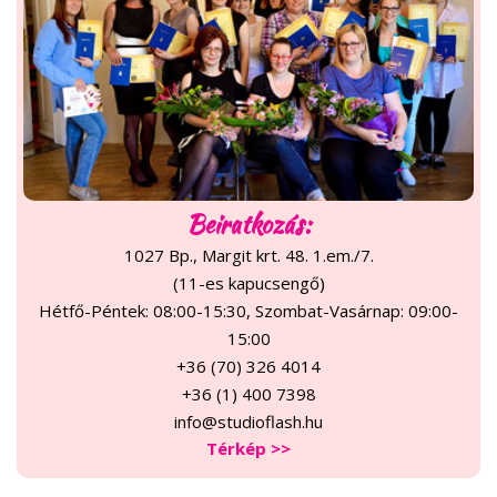
Beiratkozás:
1027 Bp., Margit krt. 48. 1.em./7.
(11-es kapucsengő)
Hétfő-Péntek: 08:00-15:30, Szombat-Vasárnap: 09:00-
15:00
+36 (70) 326 4014
+36 (1) 400 7398
info@studioflash.hu
Térkép >>