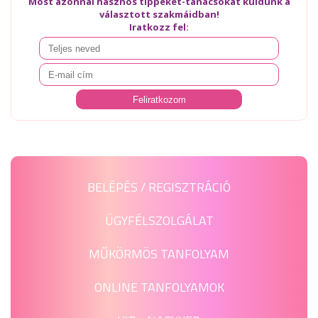
Most azonnal hasznos tippeket-tanácsokat küldünk a
választott szakmáidban!
Iratkozz fel:
BELÉPÉS / REGISZTRÁCIÓ
ÜGYFÉLSZOLGÁLAT
MŰKÖRMÖS TANFOLYAM
ONLINE TANFOLYAMOK