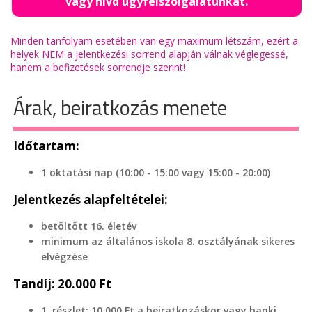
vagy hívd ügyfélszolgálatunkat.
Minden tanfolyam esetében van egy maximum létszám, ezért a
helyek NEM a jelentkezési sorrend alapján válnak véglegessé,
hanem a befizetések sorrendje szerint!
Árak, beiratkozás menete
Időtartam:
1 oktatási nap (10:00 - 15:00 vagy 15:00 - 20:00)
Jelentkezés alapfeltételei:
betöltött 16. életév
minimum az általános iskola 8. osztályának sikeres
elvégzése
Tandíj: 20.000 Ft
1. részlet: 10.000 Ft a beiratkozáskor vagy banki