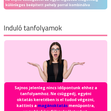
különleges beépített pehely porral kombinálva
Induló tanfolyamok
Sajnos jelenleg nincs időpontunk ehhez a
tanfolyamhoz. Ne csüggedj, egyéni
oktatás keretében is el tudod végezni,
kattints a
magánoktatás
menüpontra,