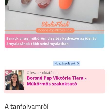
Barack virág műköröm díszítés kedvezve az idei év
árnyalatának több színárnyalatban
Hozzászólások: 0
Ő lesz az oktatód :-)
Borsné Pap Viktória Tiara -
Műkörmös szakoktató
A tanfolyamról