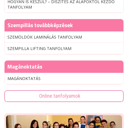
HOGYAN IS KÉSZÜL? – DÍSZÍTÉS AZ ALAPOKTÓL KEZDŐ
TANFOLYAM
Szempillás továbbképzések
SZEMÖLDÖK LAMINÁLÁS TANFOLYAM
SZEMPILLA LIFTING TANFOLYAM
Magánoktatás
MAGÁNOKTATÁS
Online tanfolyamok