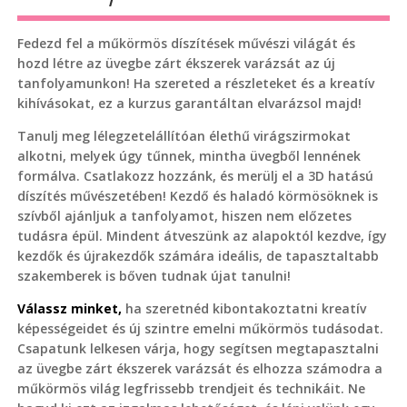
Fedezd fel a műkörmös díszítések művészi világát és
hozd létre az üvegbe zárt ékszerek varázsát az új
tanfolyamunkon! Ha szereted a részleteket és a kreatív
kihívásokat, ez a kurzus garantáltan elvarázsol majd!
Tanulj meg lélegzetelállítóan élethű virágszirmokat
alkotni, melyek úgy tűnnek, mintha üvegből lennének
formálva. Csatlakozz hozzánk, és merülj el a 3D hatású
díszítés művészetében! Kezdő és haladó körmösöknek is
szívből ajánljuk a tanfolyamot, hiszen nem előzetes
tudásra épül. Mindent átveszünk az alapoktól kezdve, így
kezdők és újrakezdők számára ideális, de tapasztaltabb
szakemberek is bőven tudnak újat tanulni!
Válassz minket,
ha szeretnéd kibontakoztatni kreatív
képességeidet és új szintre emelni műkörmös tudásodat.
Csapatunk lelkesen várja, hogy segítsen megtapasztalni
az üvegbe zárt ékszerek varázsát és elhozza számodra a
műkörmös világ legfrissebb trendjeit és technikáit. Ne