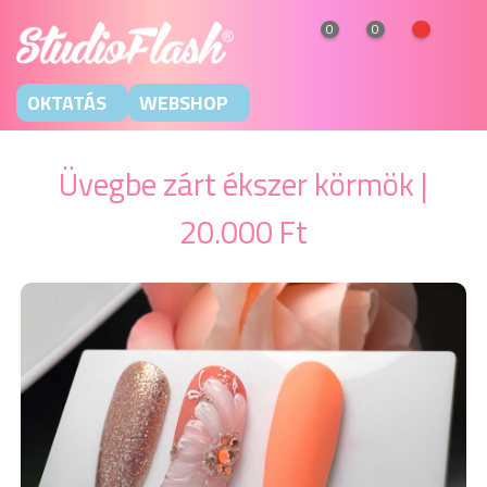
0
0
OKTATÁS
WEBSHOP
Üvegbe zárt ékszer körmök |
20.000 Ft