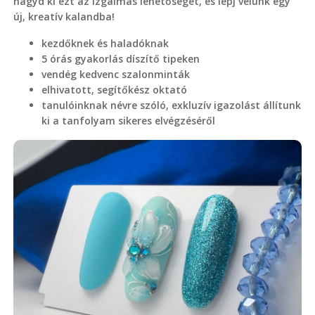
hagyd ki ezt az izgalmas lehetőséget, és lépj velünk egy
új, kreatív kalandba!
kezdőknek és haladóknak
5 órás gyakorlás díszítő tipeken
vendég kedvenc szalonminták
elhivatott, segítőkész oktató
tanulóinknak névre szóló, exkluzív igazolást állítunk
ki a tanfolyam sikeres elvégzéséről