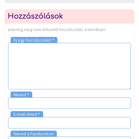
Hozzászólások
Jelenleg még nem érkezett hozzászólás a témában!
Írj egy hozzászolást *
Neved *
E-mail címed *
Neved a Facebookon