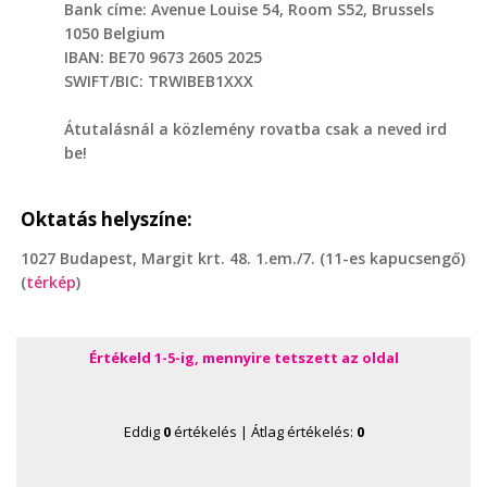
Bank címe: Avenue Louise 54, Room S52, Brussels
1050 Belgium
IBAN: BE70 9673 2605 2025
SWIFT/BIC: TRWIBEB1XXX
Átutalásnál a közlemény rovatba csak a neved ird
be!
Oktatás helyszíne:
1027 Budapest, Margit krt. 48. 1.em./7. (11-es kapucsengő)
(
térkép
)
Értékeld 1-5-ig, mennyire tetszett az oldal
Eddig
0
értékelés | Átlag értékelés:
0