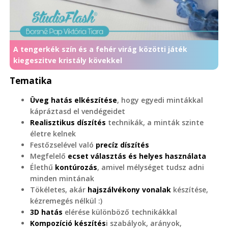
A tengerkék szín és a fehér virág közötti játék
kiegeszitve kristály kövekkel
Tematika
Üveg hatás elkészítése
, hogy egyedi mintákkal
kápráztasd el vendégeidet
Realisztikus díszítés
technikák, a minták szinte
életre kelnek
Festőzselével való
precíz díszítés
Megfelelő
ecset választás és helyes használata
Élethű
kontúrozás
, amivel mélységet tudsz adni
minden mintának
Tökéletes, akár
hajszálvékony vonalak
készítése,
kézremegés nélkül :)
3D hatás
elérése különböző technikákkal
Kompozíció készítés
i szabályok, arányok,