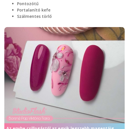
Pontozótű
Portalanító kefe
Szálmentes törlő
Az enyhe csillogástól az egyik legszebb magentáig