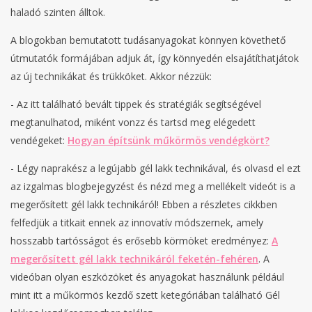
haladó szinten álltok.
A blogokban bemutatott tudásanyagokat könnyen követhető
útmutatók formájában adjuk át, így könnyedén elsajátíthatjátok
az új technikákat és trükköket. Akkor nézzük:
- Az itt található bevált tippek és stratégiák segítségével
megtanulhatod, miként vonzz és tartsd meg elégedett
vendégeket:
Hogyan építsünk műkörmös vendégkört?
- Légy naprakész a legújabb gél lakk technikával, és olvasd el ezt
az izgalmas blogbejegyzést és nézd meg a mellékelt videót is a
megerősített gél lakk technikáról! Ebben a részletes cikkben
felfedjük a titkait ennek az innovatív módszernek, amely
hosszabb tartósságot és erősebb körmöket eredményez:
A
megerősített gél lakk technikáról feketén-fehéren
. A
videóban olyan eszközöket és anyagokat használunk például
mint itt a műkörmös kezdő szett ketegóriában található Gél