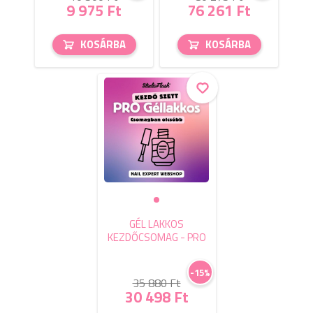
9 975 Ft
76 261 Ft
KOSÁRBA
KOSÁRBA
GÉL LAKKOS
KEZDŐCSOMAG - PRO
-15%
35 880 Ft
30 498 Ft