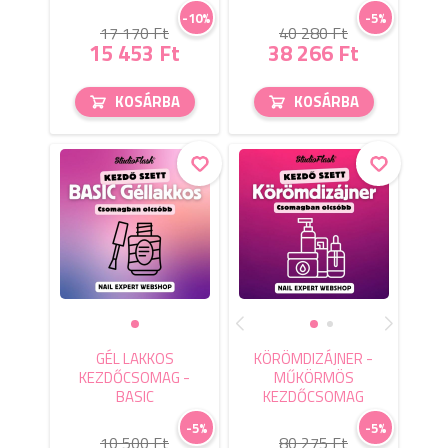
-10%
-5%
17 170 Ft
40 280 Ft
15 453 Ft
38 266 Ft
KOSÁRBA
KOSÁRBA
GÉL LAKKOS
KÖRÖMDIZÁJNER -
KEZDŐCSOMAG -
MŰKÖRMÖS
BASIC
KEZDŐCSOMAG
-5%
-5%
10 500 Ft
80 275 Ft