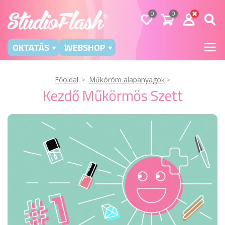
0
0
OKTATÁS
WEBSHOP
Főoldal
Műköröm alapanyagok
Kezdő Műkörmös Szett