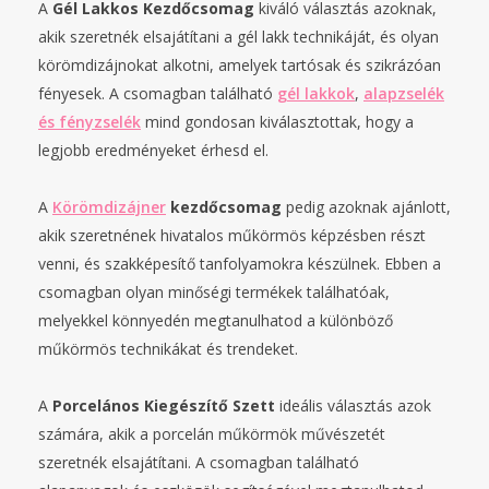
A
Gél Lakkos Kezdőcsomag
kiváló választás azoknak,
akik szeretnék elsajátítani a gél lakk technikáját, és olyan
körömdizájnokat alkotni, amelyek tartósak és szikrázóan
fényesek. A csomagban található
gél lakkok
,
alapzselék
és fényzselék
mind gondosan kiválasztottak, hogy a
legjobb eredményeket érhesd el.
A
Körömdizájner
kezdőcsomag
pedig azoknak ajánlott,
akik szeretnének hivatalos műkörmös képzésben részt
venni, és szakképesítő tanfolyamokra készülnek. Ebben a
csomagban olyan minőségi termékek találhatóak,
melyekkel könnyedén megtanulhatod a különböző
műkörmös technikákat és trendeket.
A
Porcelános Kiegészítő Szett
ideális választás azok
számára, akik a porcelán műkörmök művészetét
szeretnék elsajátítani. A csomagban található