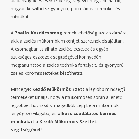
alapanyagok és eszközök segítségével megtanulhatod,
hogyan készíthetsz gyönyörű porcelános körmöket és -
mintákat.
A
Zselés Kezdőcsomag
remek lehetőség azok számára,
akik a zselés műkörmök mikéntjét szeretnék elsajátítani.
A csomagban található zselék, ecsetek és egyéb
szükséges eszközök segítségével könnyedén
megtanulhatod a zselés technika fortélyait, és gyönyörű
zselés körömsszetteket készíthetsz.
Mindegyik
Kezdő Műkörmös Szett
a legjobb minőségű
termékeket kínálja, hogy a műkörmözés során a lehető
legtöbbet hozhasd ki magadból. Lépj be a műkörmök
lenyűgöző világába, és
alkoss csodálatos körmös
munkákat
a Kezdő Műkörmös Szettek
segítségével!