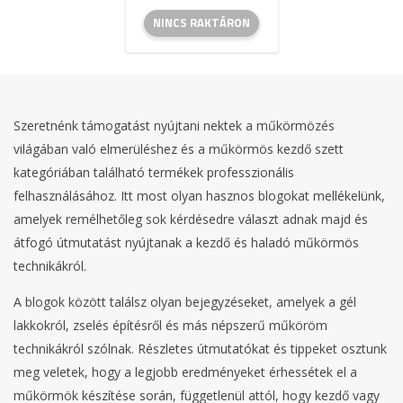
NINCS RAKTÁRON
Szeretnénk támogatást nyújtani nektek a műkörmözés
világában való elmerüléshez és a műkörmös kezdő szett
kategóriában található termékek professzionális
felhasználásához. Itt most olyan hasznos blogokat mellékelünk,
amelyek remélhetőleg sok kérdésedre választ adnak majd és
átfogó útmutatást nyújtanak a kezdő és haladó műkörmös
technikákról.
A blogok között találsz olyan bejegyzéseket, amelyek a gél
lakkokról, zselés építésről és más népszerű műköröm
technikákról szólnak. Részletes útmutatókat és tippeket osztunk
meg veletek, hogy a legjobb eredményeket érhessétek el a
műkörmök készítése során, függetlenül attól, hogy kezdő vagy