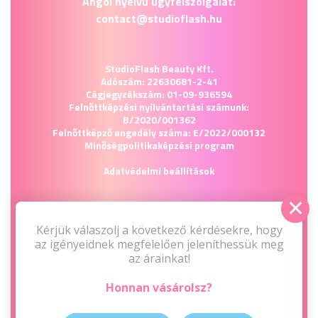
Angol nyelvű ügyfélszolgálat:
contact@studioflash.hu
StudioFlash Beauty Kft.
Adószám: 22630681-2-41
Cégjegyzékszám: 01-09-936594
Felnőttképzési nyilvántartási számunk:
B/2020/001362
Felnőttképző engedély száma: E/2022/000132
Minőségpolitika
képzési program
Adatvédelmi beállítások
Kérjük válaszolj a következő kérdésekre, hogy
az igényeidnek megfelelően jeleníthessük meg
az árainkat!
Honnan vásárolsz?