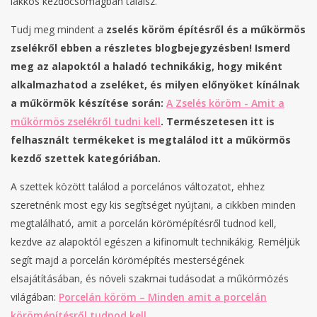
lakkos kezdőcsomagban találsz.
Tudj meg mindent a
zselés köröm építésről
és a műkörmös
zselékről ebben a részletes blogbejegyzésben! Ismerd
meg az alapoktól a haladó technikákig, hogy miként
alkalmazhatod a zseléket, és milyen előnyöket kínálnak
a műkörmök készítése során:
A Zselés köröm - Amit a
műkörmös zselékről tudni kell
. Természetesen itt is
felhasznált termékeket is megtalálod itt a műkörmös
kezdő szettek kategóriában.
A szettek között találod a porcelános változatot, ehhez
szeretnénk most egy kis segítséget nyújtani, a cikkben minden
megtalálható, amit a porcelán körömépítésről tudnod kell,
kezdve az alapoktól egészen a kifinomult technikákig. Reméljük
segít majd a porcelán körömépítés mesterségének
elsajátításában, és növeli szakmai tudásodat a műkörmözés
világában:
Porcelán köröm – Minden amit a porcelán
körömépítésről tudnod kell
.