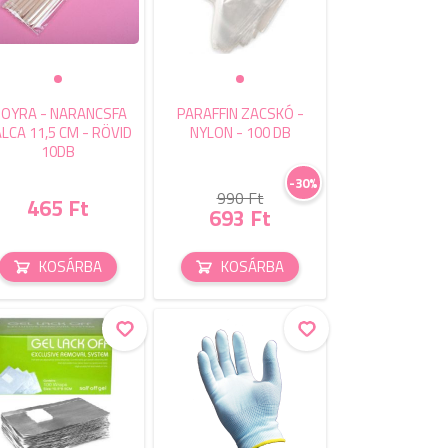
OYRA - NARANCSFA
PARAFFIN ZACSKÓ -
LCA 11,5 CM - RÖVID
NYLON - 100 DB
10DB
-30%
990 Ft
465 Ft
693 Ft
KOSÁRBA
KOSÁRBA