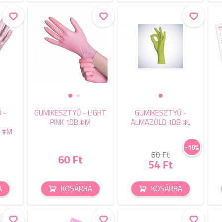
 -
GUMIKESZTYŰ - LIGHT
GUMIKESZTYŰ -
PINK 1DB #M
ALMAZÖLD 1DB #L
B #M
-10%
60 Ft
60 Ft
54 Ft
A
KOSÁRBA
KOSÁRBA