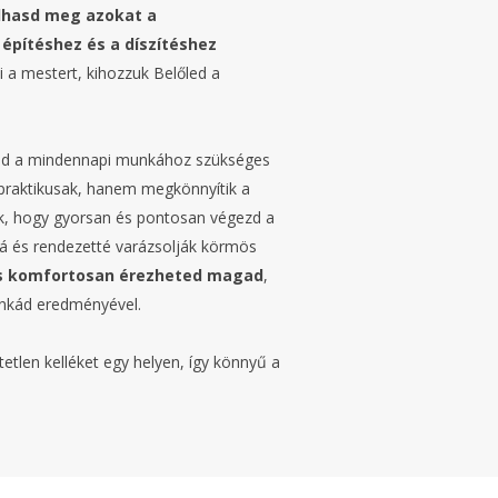
lhasd meg azokat a
építéshez és a díszítéshez
zi a mestert, kihozzuk Belőled a
lod a mindennapi munkához szükséges
praktikusak, hanem megkönnyítik a
k, hogy gyorsan és pontosan végezd a
vá és rendezetté varázsolják körmös
is komfortosan érezheted magad
,
munkád eredményével.
etlen kelléket egy helyen, így könnyű a