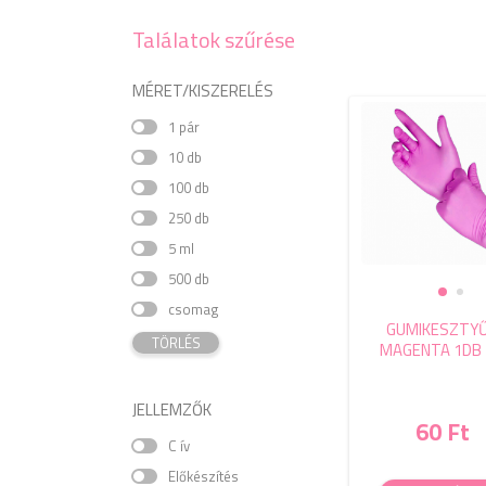
Találatok szűrése
MÉRET/KISZERELÉS
1 pár
10 db
100 db
250 db
5 ml
500 db
csomag
GUMIKESZTYŰ
TÖRLÉS
MAGENTA 1DB
JELLEMZŐK
60 Ft
C ív
Előkészítés