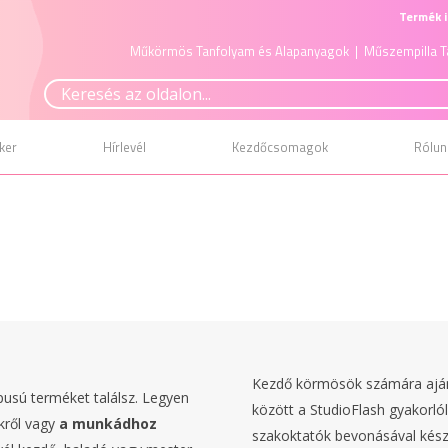
Termék i
Műkörmös Tanfolyam és Alapanyagok
| Műszempilla T
ker
Hírlevél
Kezdőcsomagok
Rólun
Kezdő körmösök számára ajánl
usú terméket találsz. Legyen
között a StudioFlash gyakorló
kről vagy
a munkádhoz
szakoktatók bevonásával kész