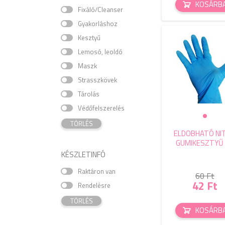
KOSÁRB
Fixáló/Cleanser
Gyakorláshoz
Kesztyű
Lemosó, leoldó
Maszk
Strasszkövek
Tárolás
Védőfelszerelés
TÖRLÉS
ELDOBHATÓ NIT
GUMIKESZTYŰ 
KÉSZLETINFÓ
Raktáron van
60 Ft
42 Ft
Rendelésre
TÖRLÉS
KOSÁRB