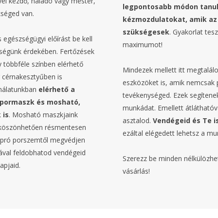
yél kezdő, haladó vagy mester,
legpontosabb módon tanu
kséged van.
kézmozdulatokat, amik az 
szükségesek
. Gyakorlat tes
gészségügyi előírást be kell
maximumot!
zségünk érdekében. Fertőzések
y többféle színben elérhető
Mindezek mellett itt megtalá
 cérnakesztyűben is
eszközöket is, amik nemcsak 
ínálatunkban
elérhető a
tevékenységed. Ezek segítene
 pormaszk és mosható,
munkádat. Emellett átlátható
 is
. Mosható maszkjaink
asztalod.
Vendégeid és Te 
ek köszönhetően résmentesen
ezáltal elégedett lehetsz a 
 apró porszemtől megvédjen
ával feldobhatod vendégeid
Szerezz be minden nélkülözhet
pjaid.
vásárlás!