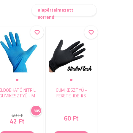
alapértelmezett
sorrend
ELDOBHATÓ NITRIL
GUMIKESZTYŰ -
GUMIKESZTYŰ - M
FEKETE 1DB #S
-30%
60 Ft
60 Ft
42 Ft