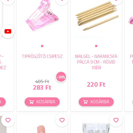
 -
TIPRÖGZÍTŐ CSIPESZ
NAILGEL - NARANCSFA
P
S
PÁLCA 9 CM - RÖVID
HEZ
10DB
-30%
405 Ft
220 Ft
283 Ft
A
KOSÁRBA
KOSÁRBA