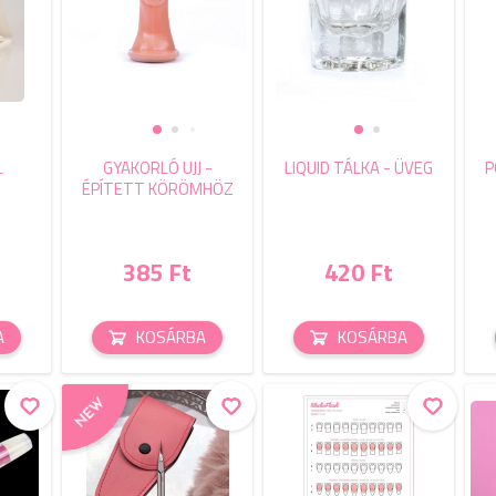
L
GYAKORLÓ UJJ -
LIQUID TÁLKA - ÜVEG
P
ÉPÍTETT KÖRÖMHÖZ
385 Ft
420 Ft
A
KOSÁRBA
KOSÁRBA