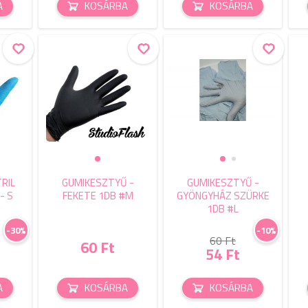
A
KOSÁRBA
KOSÁRBA
RIL
GUMIKESZTYŰ -
GUMIKESZTYŰ -
- S
FEKETE 1DB #M
GYÖNGYHÁZ SZÜRKE
1DB #L
-30%
-10%
60 Ft
60 Ft
54 Ft
A
KOSÁRBA
KOSÁRBA