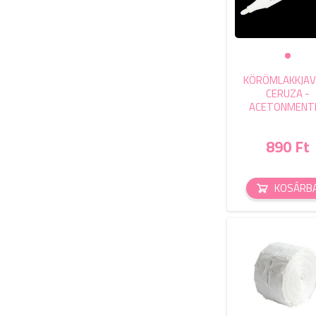
KÖRÖMLAKKJAV
CERUZA -
ACETONMENT
890 Ft
KOSÁRB