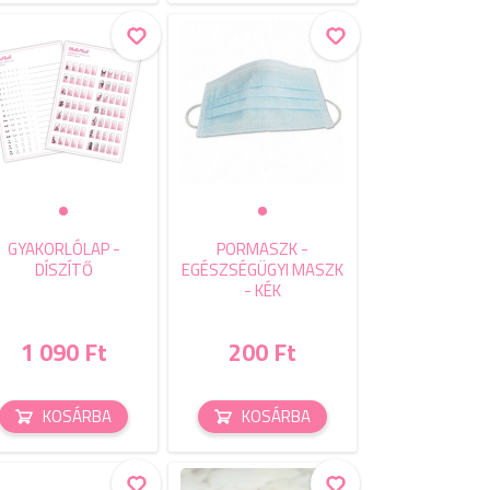
GYAKORLÓLAP -
PORMASZK -
DÍSZÍTŐ
EGÉSZSÉGÜGYI MASZK
- KÉK
1 090 Ft
200 Ft
KOSÁRBA
KOSÁRBA