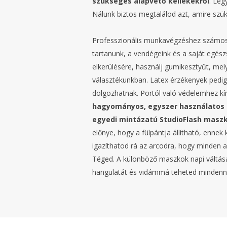
szükséges alapvető kellékekről
. Leg
Nálunk biztos megtalálod azt, amire szü
Professzionális munkavégzéshez számos e
tartanunk, a vendégeink és a saját egés
elkerülésére, használj gumikesztyűt, mel
választékunkban. Latex érzékenyek pedig
dolgozhatnak. Portól való védelemhez k
hagyományos, egyszer használatos
egyedi mintázatú StudioFlash maszk
előnye, hogy a fülpántja állítható, enn
igazíthatod rá az arcodra, hogy minden
Téged. A különböző maszkok napi váltás
hangulatát és vidámmá teheted mindenna