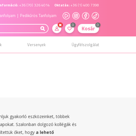
nformáció:
+36 (70) 326 4014
Oktatás:
+36 (1) 400 7398
anfolyam
| Pedikűrös Tanfolyam
0
0
Kosár
k
Versenyek
Ügyfélszolgálat
juk gyakorló eszközeinket, többek
lapokat. Szalonban dolgozó kollégák és
ítettük őket, hogy
a lehető