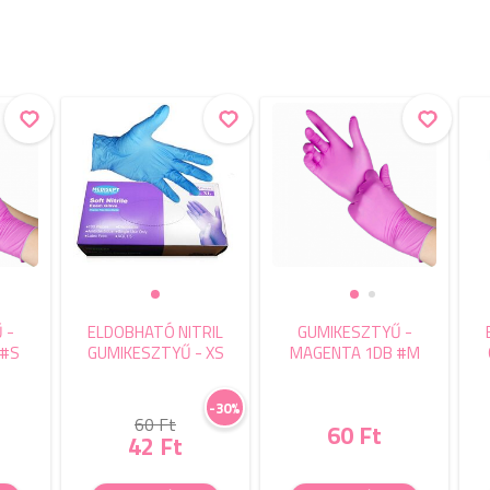
 -
ELDOBHATÓ NITRIL
GUMIKESZTYŰ -
 #S
GUMIKESZTYŰ - XS
MAGENTA 1DB #M
-30%
60 Ft
60 Ft
42 Ft