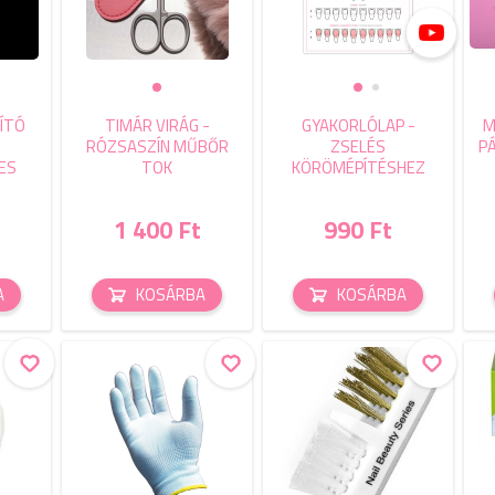
ÍTÓ
TIMÁR VIRÁG -
GYAKORLÓLAP -
M
RÓZSASZÍN MŰBŐR
ZSELÉS
PÁ
ES
TOK
KÖRÖMÉPÍTÉSHEZ
1 400 Ft
990 Ft
A
KOSÁRBA
KOSÁRBA