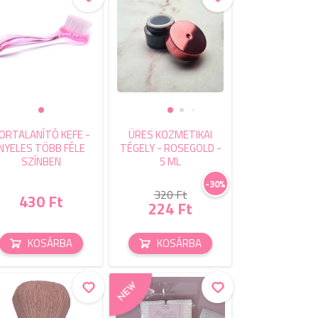
ORTALANÍTÓ KEFE -
ÜRES KOZMETIKAI
NYELES TÖBB FÉLE
TÉGELY - ROSEGOLD -
SZÍNBEN
5 ML
-30%
320 Ft
430 Ft
224 Ft
KOSÁRBA
KOSÁRBA