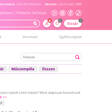
nformáció:
+36 (70) 326 4014
Oktatás:
+36 (1) 400 7398
anfolyam
| Pedikűrös Tanfolyam
0
0
Kosár
k
Versenyek
Ügyfélszolgálat
űr
Műszempilla
Összes
átványos nyitott szem hatást? Most alaposan kivesézzük
b >>
tó