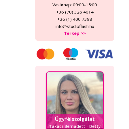
Vasárnap: 09:00-15:00
+36 (70) 326 4014
+36 (1) 400 7398
info@studioflash.hu
Térkép >>
Ügyfélszolgálat
Takács Bernadett - Detty