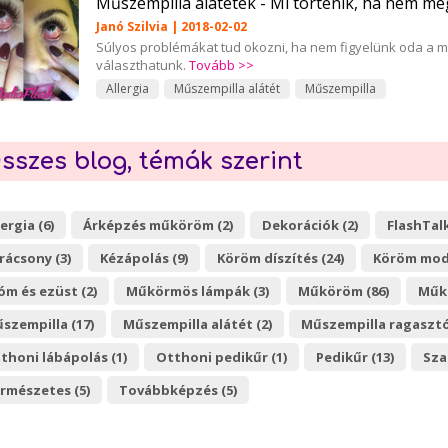
Műszempilla alátétek - Mi történik, ha nem me
Janó Szilvia | 2018-02-02
Súlyos problémákat tud okozni, ha nem figyelünk oda a meg
választhatunk.
Tovább >>
Allergia
Műszempilla alátét
Műszempilla
sszes blog, témák szerint
lergia (6)
Árképzés műköröm (2)
Dekorációk (2)
FlashTalk
rácsony (3)
Kézápolás (9)
Köröm díszítés (24)
Köröm mode
óm és ezüst (2)
Műkörmös lámpák (3)
Műköröm (86)
Műkö
szempilla (17)
Műszempilla alátét (2)
Műszempilla ragasztó
thoni lábápolás (1)
Otthoni pedikűr (1)
Pedikűr (13)
Sza
rmészetes (5)
Továbbképzés (5)