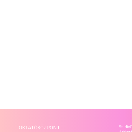
OKTATÓKÖZPONT
StudioF
Adósz