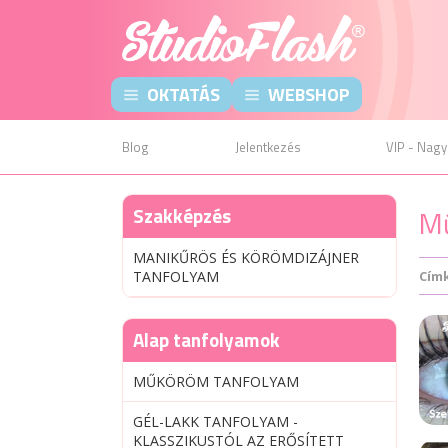
OKTATÁS
WEBSHOP
Blog
Jelentkezés
VIP - Nagy
Szakképzés
Mű
MANIKŰRÖS ÉS KÖRÖMDIZÁJNER
TANFOLYAM
Cím
Alap tanfolyamok
MŰKÖRÖM TANFOLYAM
GÉL-LAKK TANFOLYAM -
KLASSZIKUSTÓL AZ ERŐSÍTETT