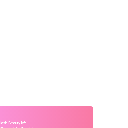
lash Beauty Kft.
ám: 22630681-2-41