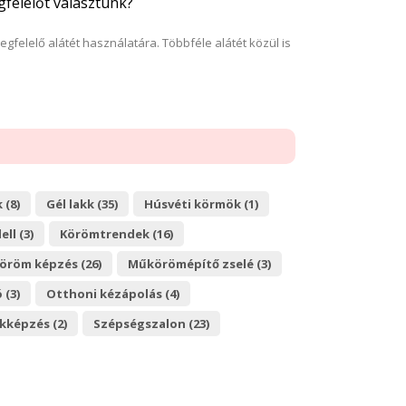
gfelelőt választunk?
felelő alátét használatára. Többféle alátét közül is
 (8)
Gél lakk (35)
Húsvéti körmök (1)
ll (3)
Körömtrendek (16)
röm képzés (26)
Műkörömépítő zselé (3)
 (3)
Otthoni kézápolás (4)
kképzés (2)
Szépségszalon (23)