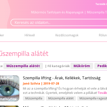
Termék i
Műkörmös Tanfolyam és Alapanyagok
| Műszempilla T
ker
Hírlevél
Kezdőcsomagok
Rólun
szempilla alátét
Műszempilla alátét
Műköröm
Pedik
ke
| Fő kategóriák
Szempilla lifting - Árak, Kellékek, Tartósság
Janó Szilvia | 2019-07-28
Mi az a szempilla lifting? És hogyan érhetjük el vele a l
ezt a technikát. Gyertek, emeljétek velem a pillákat!
Továb
Műszempilla
Műszempilla alátét
Műszempilla ragasz