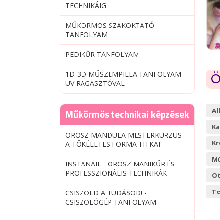
TECHNIKÁIG
MŰKÖRMÖS SZAKOKTATÓ
TANFOLYAM
PEDIKŰR TANFOLYAM
1D-3D MŰSZEMPILLA TANFOLYAM -
Ö
UV RAGASZTÓVAL
Al
Műkörmös technikai képzések
Ka
OROSZ MANDULA MESTERKURZUS –
Kr
A TÖKÉLETES FORMA TITKAI
Mű
INSTANAIL - OROSZ MANIKŰR ÉS
PROFESSZIONÁLIS TECHNIKÁK
Ot
Te
CSISZOLD A TUDÁSOD! -
CSISZOLÓGÉP TANFOLYAM