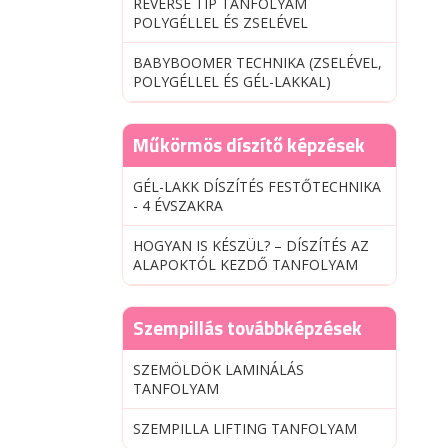
REVERSE TIP TANFOLYAM
POLYGÉLLEL ÉS ZSELÉVEL
BABYBOOMER TECHNIKA (ZSELÉVEL,
POLYGÉLLEL ÉS GÉL-LAKKAL)
Műkörmös díszítő képzések
GÉL-LAKK DÍSZÍTÉS FESTŐTECHNIKA
- 4 ÉVSZAKRA
HOGYAN IS KÉSZÜL? – DÍSZÍTÉS AZ
ALAPOKTÓL KEZDŐ TANFOLYAM
Szempillás továbbképzések
SZEMÖLDÖK LAMINÁLÁS
TANFOLYAM
SZEMPILLA LIFTING TANFOLYAM