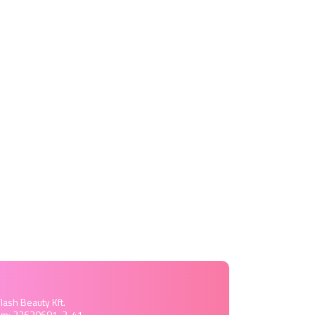
lash Beauty Kft.
ám: 22630681-2-41