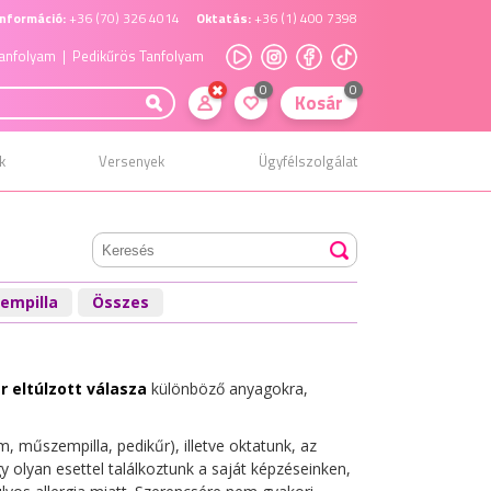
nformáció:
+36 (70) 326 4014
Oktatás:
+36 (1) 400 7398
anfolyam
| Pedikűrös Tanfolyam
0
0
Kosár
k
Versenyek
Ügyfélszolgálat
empilla
Összes
 eltúlzott válasza
különböző anyagokra,
 műszempilla, pedikűr), illetve oktatunk, az
y olyan esettel találkoztunk a saját képzéseinken,