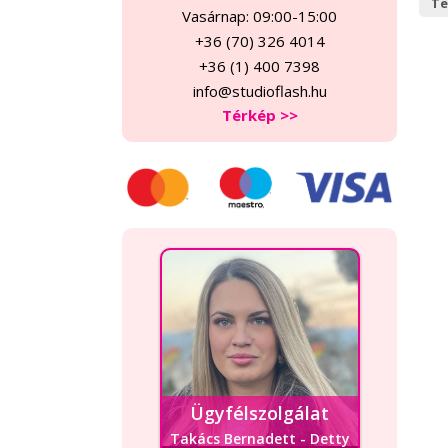
Te
Vasárnap: 09:00-15:00
+36 (70) 326 4014
+36 (1) 400 7398
info@studioflash.hu
Térkép >>
Ügyfélszolgálat
Takács Bernadett - Detty