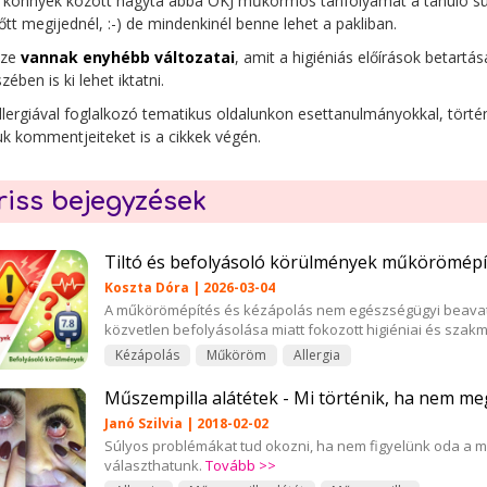
 könnyek között hagyta abba OKJ műkörmös tanfolyamát a tanuló súly
őtt megijednél, :-) de mindenkinél benne lehet a pakliban.
sze
vannak enyhébb változatai
, amit a higiéniás előírások betartá
zében is ki lehet iktatni.
llergiával foglalkozó tematikus oldalunkon esettanulmányokkal, történ
uk kommentjeiteket is a cikkek végén.
riss bejegyzések
Tiltó és befolyásoló körülmények műkörömépí
Koszta Dóra | 2026-03-04
A műkörömépítés és kézápolás nem egészségügyi beavat
közvetlen befolyásolása miatt fokozott higiéniai és szakm
Kézápolás
Műköröm
Allergia
Műszempilla alátétek - Mi történik, ha nem me
Janó Szilvia | 2018-02-02
Súlyos problémákat tud okozni, ha nem figyelünk oda a meg
választhatunk.
Tovább >>