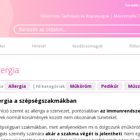
Termék i
Műkörmös Tanfolyam és Alapanyagok
| Műszempilla T
ker
Hírlevél
Kezdőcsomagok
Rólun
lergia
Allergia
Műköröm
Pedikűr
Műsz
ke
| Fő kategóriák
lergia a szépségszakmákban
níció szerint az alleriga a szervezet, pontosabban
az immunrendszer
ek normál körülmények között nem okoznának tüneteket.
épségipari szakmákban, mint amilyenekben mi is dolgozunk (műköröm,
rgiás személy számára
akár a szakma végét is jelentheti
. Nem eg