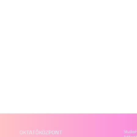
OKTATÓKÖZPONT
StudioF
Adósz