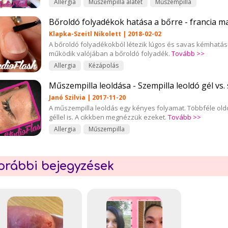
Allergia
Műszempilla alátét
Műszempilla
Bőroldó folyadékok hatása a bőrre - francia m
Klapka-Szeitl Nikolett | 2018-02-02
A bőroldó folyadékokból létezik lúgos és savas kémhatású
működik valójában a bőroldó folyadék.
Tovább >>
Allergia
Kézápolás
Műszempilla leoldása - Szempilla leoldó gél vs.
Janó Szilvia | 2017-11-20
A műszempilla leoldás egy kényes folyamat. Többféle oldós
géllel is. A cikkben megnézzük ezeket.
Tovább >>
Allergia
Műszempilla
orábbi bejegyzések