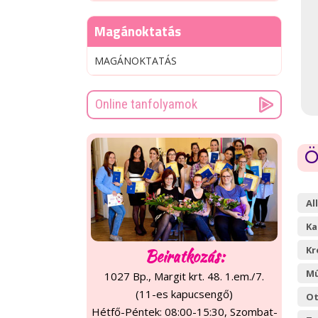
Magánoktatás
MAGÁNOKTATÁS
Online tanfolyamok
Ö
Al
Ka
Kr
Beiratkozás:
Mű
1027 Bp., Margit krt. 48. 1.em./7.
(11-es kapucsengő)
Ot
Hétfő-Péntek: 08:00-15:30, Szombat-