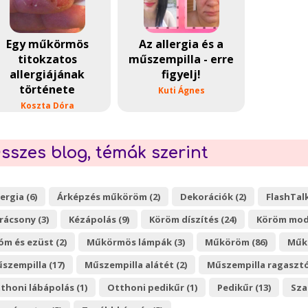
Egy műkörmös
Az allergia és a
titokzatos
műszempilla - erre
allergiájának
figyelj!
története
Kuti Ágnes
Koszta Dóra
sszes blog, témák szerint
lergia (6)
Árképzés műköröm (2)
Dekorációk (2)
FlashTalk
rácsony (3)
Kézápolás (9)
Köröm díszítés (24)
Köröm mode
óm és ezüst (2)
Műkörmös lámpák (3)
Műköröm (86)
Műkö
szempilla (17)
Műszempilla alátét (2)
Műszempilla ragasztó
thoni lábápolás (1)
Otthoni pedikűr (1)
Pedikűr (13)
Sza