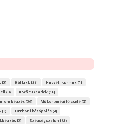
 (8)
Gél lakk (35)
Húsvéti körmök (1)
ll (3)
Körömtrendek (16)
röm képzés (26)
Műkörömépítő zselé (3)
 (3)
Otthoni kézápolás (4)
kképzés (2)
Szépségszalon (23)