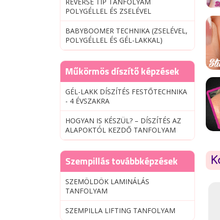
REVERSE TIP TANFOLYAM
POLYGÉLLEL ÉS ZSELÉVEL
BABYBOOMER TECHNIKA (ZSELÉVEL,
POLYGÉLLEL ÉS GÉL-LAKKAL)
Műkörmös díszítő képzések
GÉL-LAKK DÍSZÍTÉS FESTŐTECHNIKA
- 4 ÉVSZAKRA
HOGYAN IS KÉSZÜL? – DÍSZÍTÉS AZ
ALAPOKTÓL KEZDŐ TANFOLYAM
Szempillás továbbképzések
K
SZEMÖLDÖK LAMINÁLÁS
TANFOLYAM
SZEMPILLA LIFTING TANFOLYAM