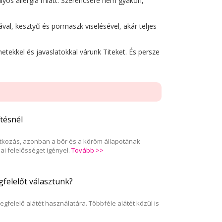
os allergia miatt. Szerencsére nem gyakori,
sával, kesztyű és pormaszk viselésével, akár teljes
etekkel és javaslatokkal várunk Titeket. És persze
tésnél
kozás, azonban a bőr és a köröm állapotának
ai felelősséget igényel.
Tovább >>
gfelelőt választunk?
felelő alátét használatára. Többféle alátét közül is