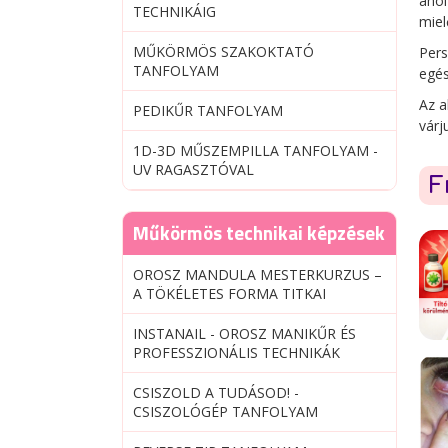
ahol
TECHNIKÁIG
miel
MŰKÖRMÖS SZAKOKTATÓ
Per
TANFOLYAM
egés
Az a
PEDIKŰR TANFOLYAM
várj
1D-3D MŰSZEMPILLA TANFOLYAM -
UV RAGASZTÓVAL
F
Műkörmös technikai képzések
OROSZ MANDULA MESTERKURZUS –
A TÖKÉLETES FORMA TITKAI
INSTANAIL - OROSZ MANIKŰR ÉS
PROFESSZIONÁLIS TECHNIKÁK
CSISZOLD A TUDÁSOD! -
CSISZOLÓGÉP TANFOLYAM