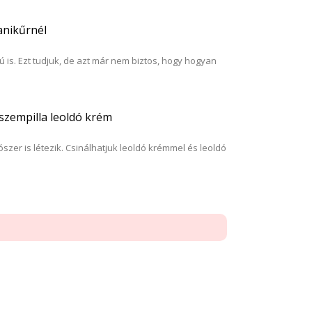
anikűrnél
 is. Ezt tudjuk, de azt már nem biztos, hogy hogyan
 szempilla leoldó krém
zer is létezik. Csinálhatjuk leoldó krémmel és leoldó