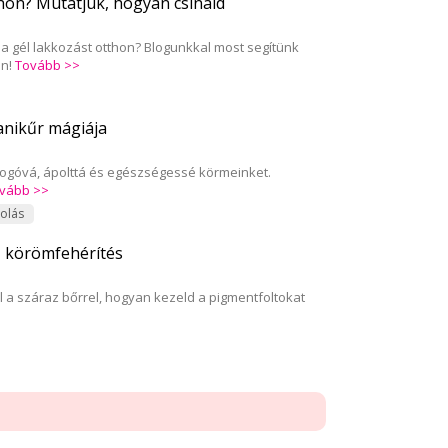
hon? Mutatjuk, hogyan csináld
a gél lakkozást otthon? Blogunkkal most segítünk
en!
Tovább >>
anikűr mágiája
logóvá, ápolttá és egészségessé körmeinket.
vább >>
olás
, körömfehérítés
l a száraz bőrrel, hogyan kezeld a pigmentfoltokat