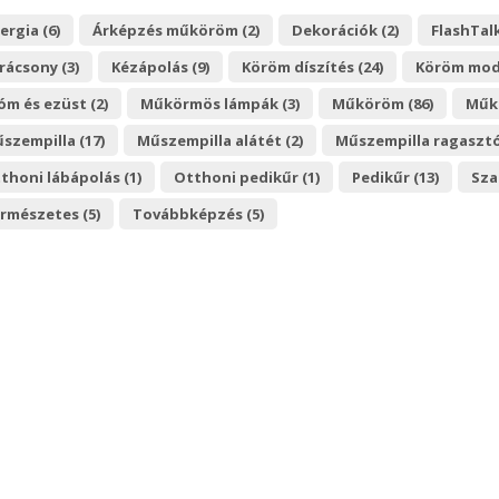
lergia (6)
Árképzés műköröm (2)
Dekorációk (2)
FlashTalk
rácsony (3)
Kézápolás (9)
Köröm díszítés (24)
Köröm mode
óm és ezüst (2)
Műkörmös lámpák (3)
Műköröm (86)
Műkö
szempilla (17)
Műszempilla alátét (2)
Műszempilla ragasztó
thoni lábápolás (1)
Otthoni pedikűr (1)
Pedikűr (13)
Sza
rmészetes (5)
Továbbképzés (5)