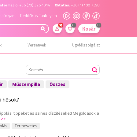
nformáció:
+36 (70) 326 4014
Oktatás:
+36 (1) 400 7398
anfolyam
| Pedikűrös Tanfolyam
0
0
Kosár
k
Versenyek
Ügyfélszolgálat
űr
Műszempilla
Összes
i hősök?
polási tippeket és színes díszítéseket! Megoldások a
 >>
olás
Természetes