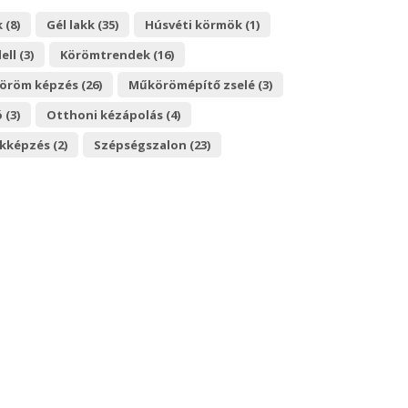
 (8)
Gél lakk (35)
Húsvéti körmök (1)
ll (3)
Körömtrendek (16)
röm képzés (26)
Műkörömépítő zselé (3)
 (3)
Otthoni kézápolás (4)
kképzés (2)
Szépségszalon (23)