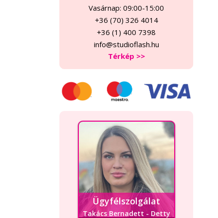
Vasárnap: 09:00-15:00
+36 (70) 326 4014
+36 (1) 400 7398
info@studioflash.hu
Térkép >>
Ügyfélszolgálat
Takács Bernadett - Detty