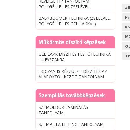
REVERSE TIP TANFOLYAM
POLYGÉLLEL ÉS ZSELÉVEL
Al
Ka
BABYBOOMER TECHNIKA (ZSELÉVEL,
POLYGÉLLEL ÉS GÉL-LAKKAL)
Kr
Mű
Műkörmös díszítő képzések
Ot
GÉL-LAKK DÍSZÍTÉS FESTŐTECHNIKA
Te
- 4 ÉVSZAKRA
HOGYAN IS KÉSZÜL? – DÍSZÍTÉS AZ
ALAPOKTÓL KEZDŐ TANFOLYAM
Szempillás továbbképzések
SZEMÖLDÖK LAMINÁLÁS
TANFOLYAM
SZEMPILLA LIFTING TANFOLYAM