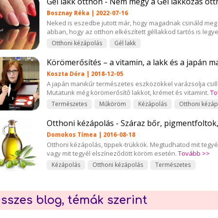
Gél lakk otthon - Nem megy a Gél lakkozás ott
Bosznay Réka | 2022-07-16
Neked is eszedbe jutott már, hogy magadnak csináld meg 
abban, hogy az otthon elkészített géllakkod tartós is legy
Otthoni kézápolás
Gél lakk
Körömerősítés – a vitamin, a lakk és a japán m
Koszta Dóra | 2018-12-05
A japán manikűr természetes eszközökkel varázsolja csil
Mutatunk még körömerősítő lakkot, krémet és vitamint.
To
Természetes
Műköröm
Kézápolás
Otthoni kézáp
Otthoni kézápolás - Száraz bőr, pigmentfoltok
Domokos Tímea | 2016-08-18
Otthoni kézápolás, tippek-trükkök. Megtudhatod mit tegyé
vagy mit tegyél elszíneződött köröm esetén.
Tovább >>
Kézápolás
Otthoni kézápolás
Természetes
sszes blog, témák szerint