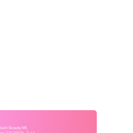
lash Beauty Kft.
ám: 22630681-2-41