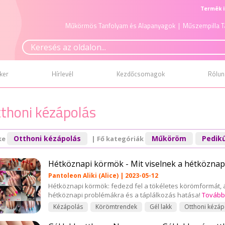
Termék i
Műkörmös Tanfolyam és Alapanyagok
| Műszempilla T
ker
Hírlevél
Kezdőcsomagok
Rólun
thoni kézápolás
Otthoni kézápolás
Műköröm
Pedik
ke
| Fő kategóriák
Hétköznapi körmök - Mit viselnek a hétköznap
Pantoleon Aliki (Alice) | 2023-05-12
Hétköznapi körmök: fedezd fel a tökéletes körömformát, á
hétköznapi problémákra és a táplálkozás hatása!
Tovább
Kézápolás
Körömtrendek
Gél lakk
Otthoni kézáp