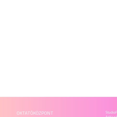
OKTATÓKÖZPONT
StudioF
Adósz