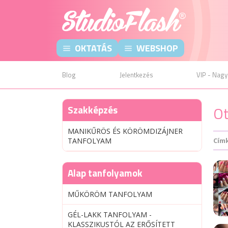
OKTATÁS
WEBSHOP
Blog
Jelentkezés
VIP - Nagy
Szakképzés
Ot
MANIKŰRÖS ÉS KÖRÖMDIZÁJNER
TANFOLYAM
Cím
Alap tanfolyamok
MŰKÖRÖM TANFOLYAM
GÉL-LAKK TANFOLYAM -
KLASSZIKUSTÓL AZ ERŐSÍTETT