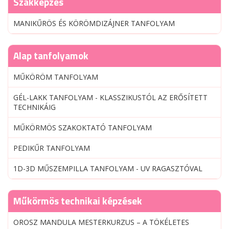
Szakképzés
MANIKŰRÖS ÉS KÖRÖMDIZÁJNER TANFOLYAM
Alap tanfolyamok
MŰKÖRÖM TANFOLYAM
GÉL-LAKK TANFOLYAM - KLASSZIKUSTÓL AZ ERŐSÍTETT
TECHNIKÁIG
MŰKÖRMÖS SZAKOKTATÓ TANFOLYAM
PEDIKŰR TANFOLYAM
1D-3D MŰSZEMPILLA TANFOLYAM - UV RAGASZTÓVAL
Műkörmös technikai képzések
OROSZ MANDULA MESTERKURZUS – A TÖKÉLETES