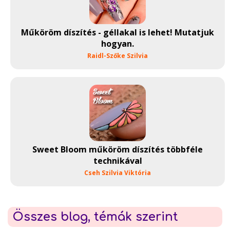
Műköröm díszítés - géllakal is lehet! Mutatjuk
hogyan.
Raidl-Szőke Szilvia
Sweet Bloom műköröm díszítés többféle
technikával
Cseh Szilvia Viktória
Összes blog, témák szerint