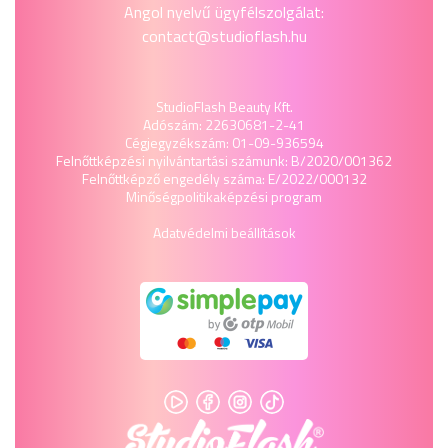
Angol nyelvű ügyfélszolgálat:
contact@studioflash.hu
StudioFlash Beauty Kft.
Adószám: 22630681-2-41
Cégjegyzékszám: 01-09-936594
Felnőttképzési nyilvántartási számunk: B/2020/001362
Felnőttképző engedély száma: E/2022/000132
Minőségpolitika
képzési program
Adatvédelmi beállítások