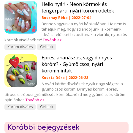
Hello nyár! - Neon körmök és
tengerparti, nyári köröm ötletek
Bosznay Réka | 2022-07-04
Benne vagyunk a nyári kánikulában. Ha nem is
tehetjük meg, hogy strandoljunk, a körmeink
ideális felületet biztosítanak a vibráló, nyaralós
körmök viseléséhez!
Tovább >>
Köröm díszítés
Gél lakk
Epres, ananászos, vagy dinnyés
köröm? - Gyümölcsös, nyári
körömminták
Koszta Dóra | 2022-06-28
A nyári körömdíszítések egyik nagy slágere a
gyümölcsös köröm. Dinnyés köröm; epres,
citrusos, trópusi gyümölcsös körmök...nézd meg gyümölcsös köröm
ajánlónkat!
Tovább >>
Köröm díszítés
Gél lakk
Korábbi bejegyzések