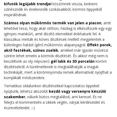
kifutók legújabb trendjei
köszönnek vissza, kedvenc
színésznőik és énekesnőik szokásaikból, körmös tippjeiből
inspirálódnak.
Számos olyan műkörmös termék van jelen a piacon
, amit
lehetővé teszi, hogy akár otthon, házilag is elkészítsünk egy-egy
igényes manikűrt, amit díszítő elemekkel dobhatunk fel. A
klasszikus minták és köves díszítések mellett megjelentek a
különleges hatást ígérő műkörmös alapanyagok.
Effekt porok,
akril festékek, színes zselék
, amikkel már igazán művészi
szintre lehet emelni a körmök díszítését. És akkor még nem is
beszéltünk az oly népszerű
gél lakk és 3D porcelán
köröm
díszítésekről. A türelmetlenek is megtalálhatják a maguk
technikáját, mert a körömnyomda remek alternatívát nyújthat a
komplikált módszerekre.
Tematikus oldalunkon díszítésekkel kapcsolatos tippeket
nyújtunk, lehetsz abszolút
kezdő vagy versenyre készülő
szakember
, nálunk biztos megtalálod, ami keresel. És ne
felejts el kommentelni a cikkek végén, várjuk kérdéseidet és
észrevételeidet. :-)