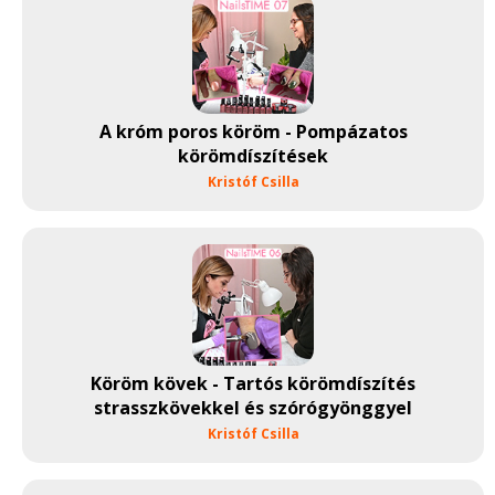
A króm poros köröm - Pompázatos
körömdíszítések
Kristóf Csilla
Köröm kövek - Tartós körömdíszítés
strasszkövekkel és szórógyönggyel
Kristóf Csilla