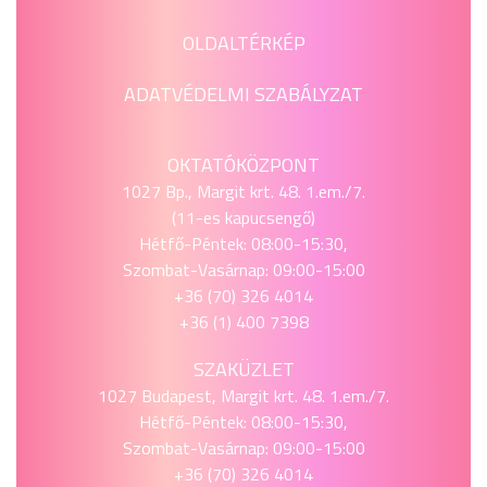
OLDALTÉRKÉP
ADATVÉDELMI SZABÁLYZAT
OKTATÓKÖZPONT
1027 Bp., Margit krt. 48. 1.em./7.
(11-es kapucsengő)
Hétfő-Péntek: 08:00-15:30,
Szombat-Vasárnap: 09:00-15:00
+36 (70) 326 4014
+36 (1) 400 7398
SZAKÜZLET
1027 Budapest, Margit krt. 48. 1.em./7.
Hétfő-Péntek: 08:00-15:30,
Szombat-Vasárnap: 09:00-15:00
+36 (70) 326 4014