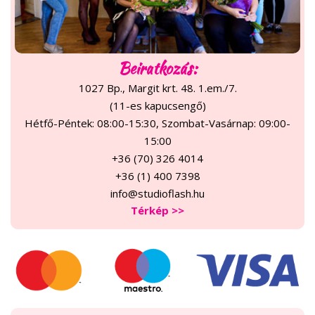
Beiratkozás:
1027 Bp., Margit krt. 48. 1.em./7.
(11-es kapucsengő)
Hétfő-Péntek: 08:00-15:30, Szombat-Vasárnap: 09:00-
15:00
+36 (70) 326 4014
+36 (1) 400 7398
info@studioflash.hu
Térkép >>