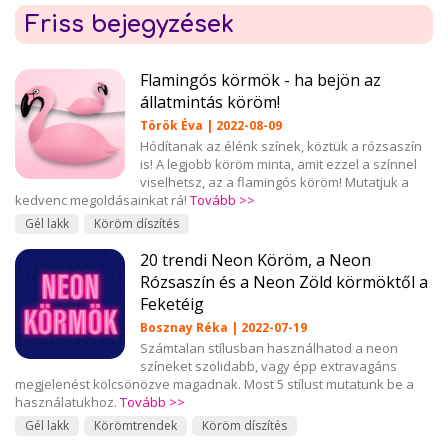
Friss bejegyzések
Flamingós körmök - ha bejön az
állatmintás köröm!
Török Éva | 2022-08-09
Hódítanak az élénk színek, köztük a rózsaszín
is! A legjobb köröm minta, amit ezzel a színnel
viselhetsz, az a flamingós köröm! Mutatjuk a
kedvenc megoldásainkat rá!
Tovább >>
Gél lakk
Köröm díszítés
20 trendi Neon Köröm, a Neon
Rózsaszín és a Neon Zöld körmöktől a
Feketéig
Bosznay Réka | 2022-07-19
Számtalan stílusban használhatod a neon
színeket szolidabb, vagy épp extravagáns
megjelenést kölcsönözve magadnak. Most 5 stílust mutatunk be a
használatukhoz.
Tovább >>
Gél lakk
Körömtrendek
Köröm díszítés