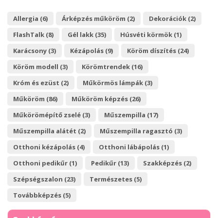
Allergia (6)
Árképzés műköröm (2)
Dekorációk (2)
FlashTalk (8)
Gél lakk (35)
Húsvéti körmök (1)
Karácsony (3)
Kézápolás (9)
Köröm díszítés (24)
Köröm modell (3)
Körömtrendek (16)
Króm és ezüst (2)
Műkörmös lámpák (3)
Műköröm (86)
Műköröm képzés (26)
Műkörömépítő zselé (3)
Műszempilla (17)
Műszempilla alátét (2)
Műszempilla ragasztó (3)
Otthoni kézápolás (4)
Otthoni lábápolás (1)
Otthoni pedikűr (1)
Pedikűr (13)
Szakképzés (2)
Szépségszalon (23)
Természetes (5)
Továbbképzés (5)