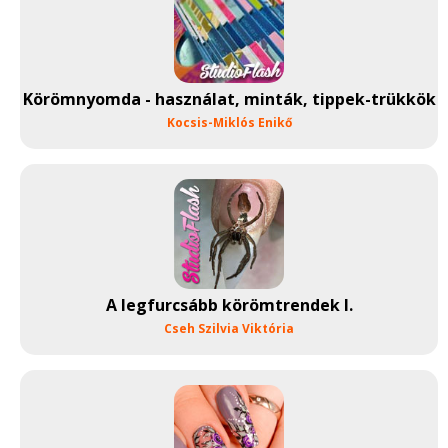
Körömnyomda - használat, minták, tippek-trükkök
Kocsis-Miklós Enikő
A legfurcsább körömtrendek I.
Cseh Szilvia Viktória