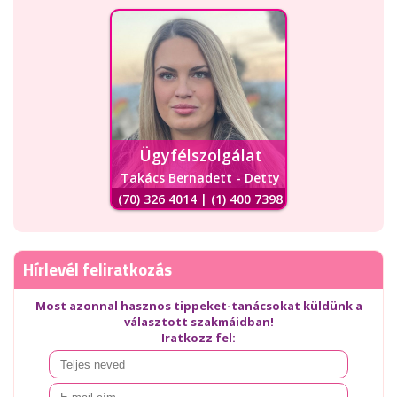
Ügyfélszolgálat
Takács Bernadett - Detty
(70) 326 4014 | (1) 400 7398
Hírlevél feliratkozás
Most azonnal hasznos tippeket-tanácsokat küldünk a
választott szakmáidban!
Iratkozz fel: