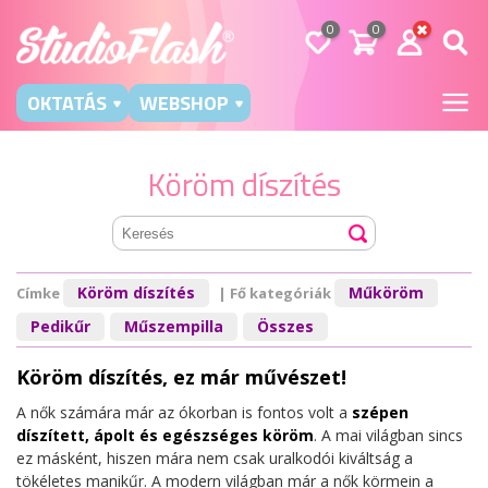
0
0
OKTATÁS
WEBSHOP
Köröm díszítés
Köröm díszítés
Műköröm
Címke
| Fő kategóriák
Pedikűr
Műszempilla
Összes
Köröm díszítés, ez már művészet!
A nők számára már az ókorban is fontos volt a
szépen
díszített, ápolt és egészséges köröm
. A mai világban sincs
ez másként, hiszen mára nem csak uralkodói kiváltság a
tökéletes manikűr. A modern világban már a nők körmein a