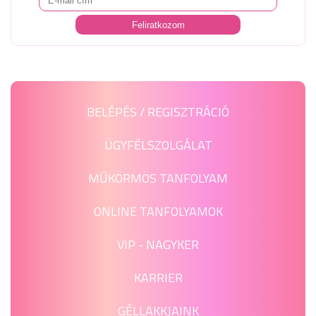
BELÉPÉS / REGISZTRÁCIÓ
ÜGYFÉLSZOLGÁLAT
MŰKÖRMÖS TANFOLYAM
ONLINE TANFOLYAMOK
VIP - NAGYKER
KARRIER
GÉLLAKKJAINK