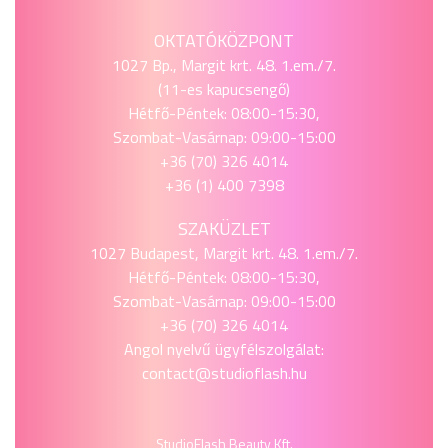
OKTATÓKÖZPONT
1027 Bp., Margit krt. 48. 1.em./7.
(11-es kapucsengő)
Hétfő-Péntek: 08:00-15:30,
Szombat-Vasárnap: 09:00-15:00
+36 (70) 326 4014
+36 (1) 400 7398
SZAKÜZLET
1027 Budapest, Margit krt. 48. 1.em./7.
Hétfő-Péntek: 08:00-15:30,
Szombat-Vasárnap: 09:00-15:00
+36 (70) 326 4014
Angol nyelvű ügyfélszolgálat:
contact@studioflash.hu
StudioFlash Beauty Kft.