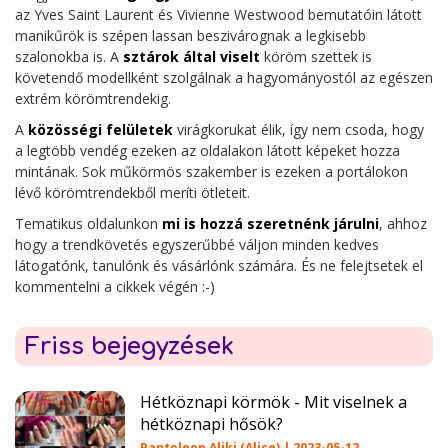
az Yves Saint Laurent és Vivienne Westwood bemutatóin látott
manikűrök is szépen lassan beszivárognak a legkisebb
szalonokba is. A
sztárok által viselt
köröm szettek is
követendő modellként szolgálnak a hagyományostól az egészen
extrém körömtrendekig.
A
közösségi felületek
virágkorukat élik, így nem csoda, hogy
a legtöbb vendég ezeken az oldalakon látott képeket hozza
mintának. Sok műkörmös szakember is ezeken a portálokon
lévő körömtrendekből meríti ötleteit.
Tematikus oldalunkon
mi is hozzá szeretnénk járulni
, ahhoz
hogy a trendkövetés egyszerűbbé váljon minden kedves
látogatónk, tanulónk és vásárlónk számára. És ne felejtsetek el
kommentelni a cikkek végén :-)
Friss bejegyzések
Hétköznapi körmök - Mit viselnek a
hétköznapi hősök?
Pantoleon Aliki (Alice) | 2023-05-12