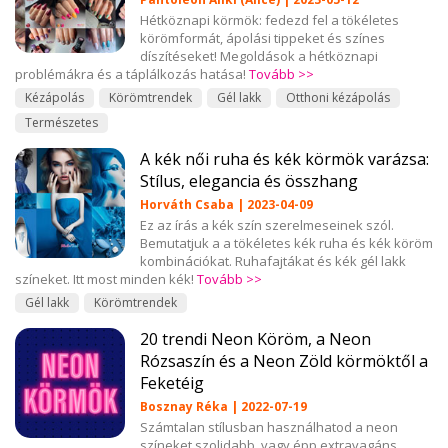
Hétköznapi körmök: fedezd fel a tökéletes
körömformát, ápolási tippeket és színes
díszítéseket! Megoldások a hétköznapi
problémákra és a táplálkozás hatása!
Tovább >>
Kézápolás
Körömtrendek
Gél lakk
Otthoni kézápolás
Természetes
A kék női ruha és kék körmök varázsa:
Stílus, elegancia és összhang
Horváth Csaba | 2023-04-09
Ez az írás a kék szín szerelmeseinek szól.
Bemutatjuk a a tökéletes kék ruha és kék köröm
kombinációkat. Ruhafajtákat és kék gél lakk
színeket. Itt most minden kék!
Tovább >>
Gél lakk
Körömtrendek
20 trendi Neon Köröm, a Neon
Rózsaszín és a Neon Zöld körmöktől a
Feketéig
Bosznay Réka | 2022-07-19
Számtalan stílusban használhatod a neon
színeket szolidabb, vagy épp extravagáns