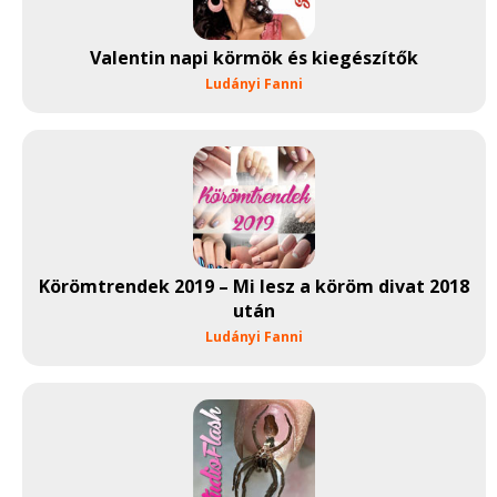
Valentin napi körmök és kiegészítők
Ludányi Fanni
Körömtrendek 2019 – Mi lesz a köröm divat 2018
után
Ludányi Fanni