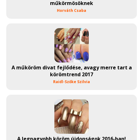
műkörmösöknek
Horváth Csaba
A műköröm divat fejlődése, avagy merre tart a
körömtrend 2017
Raidl-Szőke Szilvia
A legnagyobb köröm újdonságok 2016-ban!