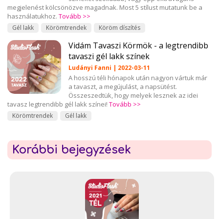
megjelenést kölcsönözve magadnak. Most 5 stílust mutatunk be a
használatukhoz.
Tovább >>
Gél lakk
Körömtrendek
Köröm díszítés
Vidám Tavaszi Körmök - a legtrendibb
tavaszi gél lakk színek
Ludányi Fanni | 2022-03-11
A hosszú téli hónapok után nagyon vártuk már
a tavaszt, a megújulást, a napsütést.
Összeszedtük, hogy melyek lesznek az idei
tavasz legtrendibb gél lakk színei!
Tovább >>
Körömtrendek
Gél lakk
Korábbi bejegyzések