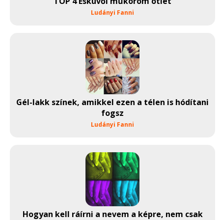
TOP 4 Esküvői műköröm ötlet
Ludányi Fanni
Gél-lakk színek, amikkel ezen a télen is hódítani
fogsz
Ludányi Fanni
Hogyan kell ráírni a nevem a képre, nem csak