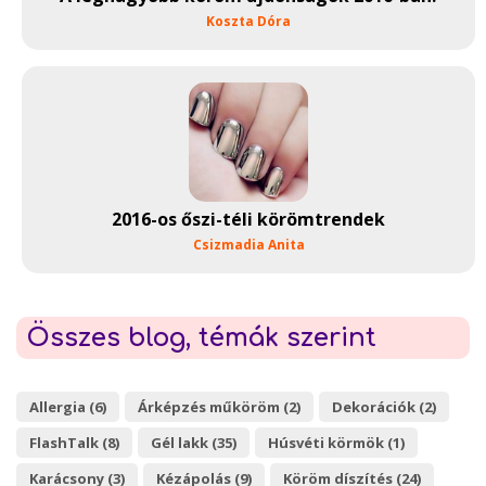
Koszta Dóra
2016-os őszi-téli körömtrendek
Csizmadia Anita
Összes blog, témák szerint
Allergia (6)
Árképzés műköröm (2)
Dekorációk (2)
FlashTalk (8)
Gél lakk (35)
Húsvéti körmök (1)
Karácsony (3)
Kézápolás (9)
Köröm díszítés (24)