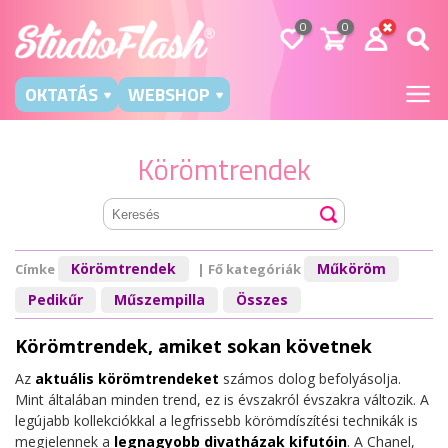
0
0
OKTATÁS
WEBSHOP
Körömtrendek
Körömtrendek
Műköröm
Címke
| Fő kategóriák
Pedikűr
Műszempilla
Összes
Körömtrendek, amiket sokan követnek
Az
aktuális körömtrendeket
számos dolog befolyásolja.
Mint általában minden trend, ez is évszakról évszakra változik. A
legújabb kollekciókkal a legfrissebb körömdíszítési technikák is
megjelennek a
legnagyobb divatházak kifutóin
. A Chanel,