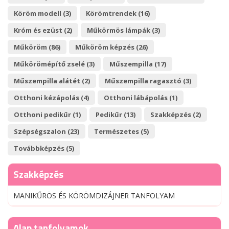
Köröm modell (3)
Körömtrendek (16)
Króm és ezüst (2)
Műkörmös lámpák (3)
Műköröm (86)
Műköröm képzés (26)
Műkörömépítő zselé (3)
Műszempilla (17)
Műszempilla alátét (2)
Műszempilla ragasztó (3)
Otthoni kézápolás (4)
Otthoni lábápolás (1)
Otthoni pedikűr (1)
Pedikűr (13)
Szakképzés (2)
Szépségszalon (23)
Természetes (5)
Továbbképzés (5)
Szakképzés
MANIKŰRÖS ÉS KÖRÖMDIZÁJNER TANFOLYAM
Alap tanfolyamok