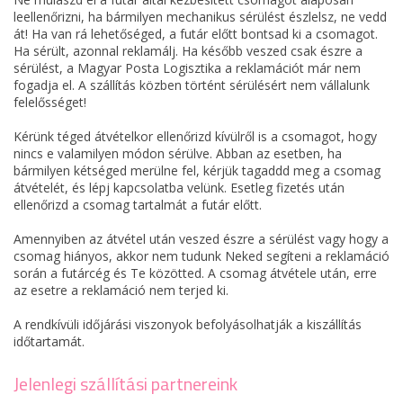
leellenőrizni, ha bármilyen mechanikus sérülést észlelsz, ne vedd
át! Ha van rá lehetőséged, a futár előtt bontsad ki a csomagot.
Ha sérült, azonnal reklamálj. Ha később veszed csak észre a
sérülést, a Magyar Posta Logisztika a reklamációt már nem
fogadja el. A szállítás közben történt sérülésért nem vállalunk
felelősséget!
Kérünk téged átvételkor ellenőrizd kívülről is a csomagot, hogy
nincs e valamilyen módon sérülve. Abban az esetben, ha
bármilyen kétséged merülne fel, kérjük tagaddd meg a csomag
átvételét, és lépj kapcsolatba velünk. Esetleg fizetés után
ellenőrizd a csomag tartalmát a futár előtt.
Amennyiben az átvétel után veszed észre a sérülést vagy hogy a
csomag hiányos, akkor nem tudunk Neked segíteni a reklamáció
során a futárcég és Te közötted. A csomag átvétele után, erre
az esetre a reklamáció nem terjed ki.
A rendkívüli időjárási viszonyok befolyásolhatják a kiszállítás
időtartamát.
Jelenlegi szállítási partnereink