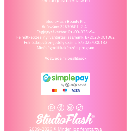
contact@studioflash.hu
StudioFlash Beauty Kft.
Adószám: 22630681-2-41
Cégjegyzékszám: 01-09-936594
Felnőttképzési nyilvántartási számunk: B/2020/001362
Felnőttképző engedély száma: E/2022/000132
Minőségpolitika
képzési program
Adatvédelmi beállítások
2009-2026 © Minden jog fenntartva