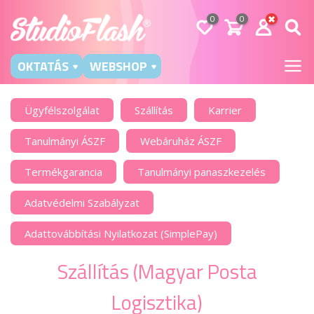
0
0
OKTATÁS
WEBSHOP
Ügyfélszolgálat
Szállítás
Karrier
Tanulmányi ÁSZF
Webáruház ÁSZF
Termékgarancia
Tanulmányi panaszkezelés
Adatvédelmi Szabályzat
Adattovábbítási Nyilatkozat (SimplePay)
Szállítás (Magyar Posta
Logisztika)