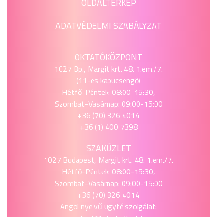
OLDALTÉRKÉP
ADATVÉDELMI SZABÁLYZAT
OKTATÓKÖZPONT
1027 Bp., Margit krt. 48. 1.em./7.
(11-es kapucsengő)
Hétfő-Péntek: 08:00-15:30,
Szombat-Vasárnap: 09:00-15:00
+36 (70) 326 4014
+36 (1) 400 7398
SZAKÜZLET
1027 Budapest, Margit krt. 48. 1.em./7.
Hétfő-Péntek: 08:00-15:30,
Szombat-Vasárnap: 09:00-15:00
+36 (70) 326 4014
Angol nyelvű ügyfélszolgálat: