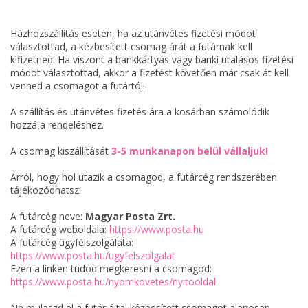
Házhozszállítás esetén, ha az utánvétes fizetési módot
választottad, a kézbesített csomag árát a futárnak kell
kifizetned. Ha viszont a bankkártyás vagy banki utalásos fizetési
módot választottad, akkor a fizetést követően már csak át kell
venned a csomagot a futártól!
A szállítás és utánvétes fizetés ára a kosárban számolódik
hozzá a rendeléshez.
A csomag kiszállítását
3-5 munkanapon belül vállaljuk!
Arról, hogy hol utazik a csomagod, a futárcég rendszerében
tájékozódhatsz:
A futárcég neve:
Magyar Posta Zrt.
A futárcég weboldala:
https://www.posta.hu
A futárcég ügyfélszolgálata:
https://www.posta.hu/ugyfelszolgalat
Ezen a linken tudod megkeresni a csomagod:
https://www.posta.hu/nyomkovetes/nyitooldal
Ne mulaszd el a futár által kézbesített csomagot alaposan