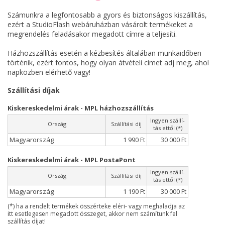
Számunkra a legfontosabb a gyors és biztonságos kiszállítás,
ezért a StudioFlash webáruházban vásárolt termékeket a
megrendelés feladásakor megadott címre a teljesíti.
Házhozszállítás esetén a kézbesítés általában munkaidőben
történik, ezért fontos, hogy olyan átvételi címet adj meg, ahol
napközben elérhető vagy!
Szállítási díjak
Kiskereskedelmi árak - MPL házhozszállítás
Ingyen szállí­
Ország
Szállítási díj
tás ettől (*)
Magyarország
1 990 Ft
30 000 Ft
Kiskereskedelmi árak - MPL PostaPont
Ingyen szállí­
Ország
Szállítási díj
tás ettől (*)
Magyarország
1 190 Ft
30 000 Ft
(*) ha a rendelt termékek összérteke eléri- vagy meghaladja az
itt esetlegesen megadott összeget, akkor nem számítunk fel
szállítás díjat!