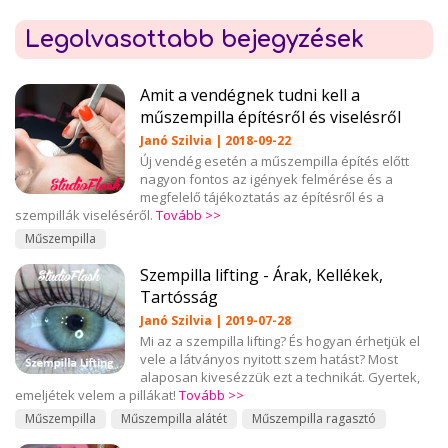
Legolvasottabb bejegyzések
Amit a vendégnek tudni kell a
műszempilla építésről és viselésről
Janó Szilvia | 2018-09-22
Új vendég esetén a műszempilla építés előtt
nagyon fontos az igények felmérése és a
megfelelő tájékoztatás az építésről és a
szempillák viseléséről.
Tovább >>
Műszempilla
Szempilla lifting - Árak, Kellékek,
Tartósság
Janó Szilvia | 2019-07-28
Mi az a szempilla lifting? És hogyan érhetjük el
vele a látványos nyitott szem hatást? Most
alaposan kivesézzük ezt a technikát. Gyertek,
emeljétek velem a pillákat!
Tovább >>
Műszempilla
Műszempilla alátét
Műszempilla ragasztó