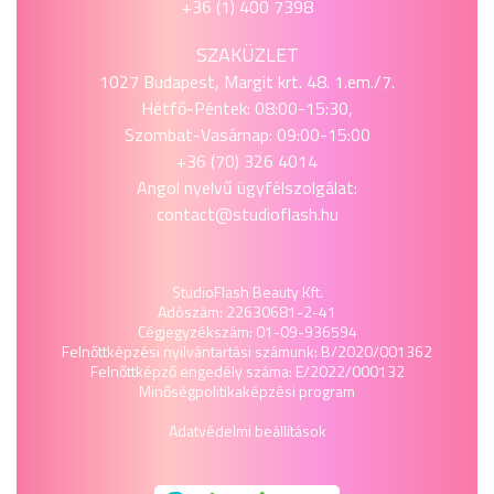
+36 (1) 400 7398
SZAKÜZLET
1027 Budapest, Margit krt. 48. 1.em./7.
Hétfő-Péntek: 08:00-15:30,
Szombat-Vasárnap: 09:00-15:00
+36 (70) 326 4014
Angol nyelvű ügyfélszolgálat:
contact@studioflash.hu
StudioFlash Beauty Kft.
Adószám: 22630681-2-41
Cégjegyzékszám: 01-09-936594
Felnőttképzési nyilvántartási számunk: B/2020/001362
Felnőttképző engedély száma: E/2022/000132
Minőségpolitika
képzési program
Adatvédelmi beállítások