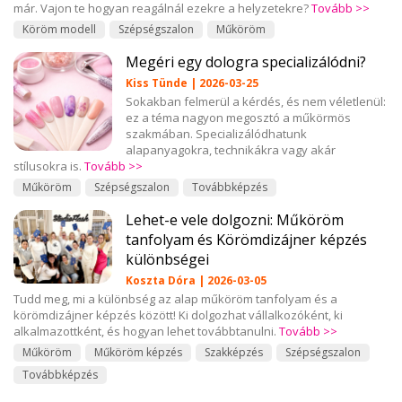
már. Vajon te hogyan reagálnál ezekre a helyzetekre?
Tovább >>
Köröm modell
Szépségszalon
Műköröm
Megéri egy dologra specializálódni?
Kiss Tünde | 2026-03-25
Sokakban felmerül a kérdés, és nem véletlenül:
ez a téma nagyon megosztó a műkörmös
szakmában. Specializálódhatunk
alapanyagokra, technikákra vagy akár
stílusokra is.
Tovább >>
Műköröm
Szépségszalon
Továbbképzés
Lehet-e vele dolgozni: Műköröm
tanfolyam és Körömdizájner képzés
különbségei
Koszta Dóra | 2026-03-05
Tudd meg, mi a különbség az alap műköröm tanfolyam és a
körömdizájner képzés között! Ki dolgozhat vállalkozóként, ki
alkalmazottként, és hogyan lehet továbbtanulni.
Tovább >>
Műköröm
Műköröm képzés
Szakképzés
Szépségszalon
Továbbképzés