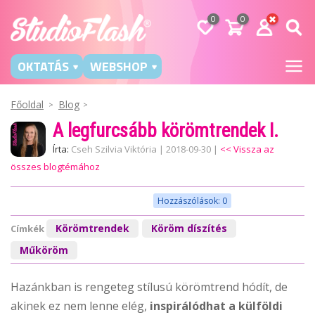
0
0
OKTATÁS
WEBSHOP
Főoldal
Blog
A legfurcsább körömtrendek I.
Írta:
Cseh Szilvia Viktória
|
2018-09-30
|
<< Vissza az
összes blogtémához
Hozzászólások: 0
Körömtrendek
Köröm díszítés
Címkék
Műköröm
Hazánkban is rengeteg stílusú körömtrend hódít, de
akinek ez nem lenne elég,
inspirálódhat a külföldi