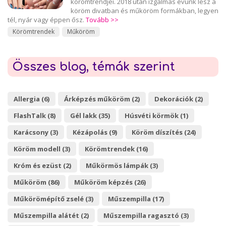
körömtrendjei. 2018 után izgalmas évünk lesz a
köröm divatban és műköröm formákban, legyen
tél, nyár vagy éppen ősz.
Tovább >>
Körömtrendek
Műköröm
Összes blog, témák szerint
Allergia (6)
Árképzés műköröm (2)
Dekorációk (2)
FlashTalk (8)
Gél lakk (35)
Húsvéti körmök (1)
Karácsony (3)
Kézápolás (9)
Köröm díszítés (24)
Köröm modell (3)
Körömtrendek (16)
Króm és ezüst (2)
Műkörmös lámpák (3)
Műköröm (86)
Műköröm képzés (26)
Műkörömépítő zselé (3)
Műszempilla (17)
Műszempilla alátét (2)
Műszempilla ragasztó (3)