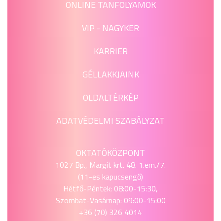
ONLINE TANFOLYAMOK
VIP - NAGYKER
KARRIER
GÉLLAKKJAINK
OLDALTÉRKÉP
ADATVÉDELMI SZABÁLYZAT
OKTATÓKÖZPONT
1027 Bp., Margit krt. 48. 1.em./7.
(11-es kapucsengő)
Hétfő-Péntek: 08:00-15:30,
Szombat-Vasárnap: 09:00-15:00
+36 (70) 326 4014