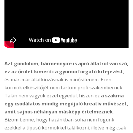
Azt gondolom, bármennyire is apró állatról van szó,
ez az őrület kimeríti a gyomorforgató kifejezést
,
és már-már állatkínzásnak is minősíteném. Ezen
körmök elkészítőjét nem tartom profi szakembernek.
Talán nem vagyok ezzel egyedül, hiszen ez
a szakma
egy csodálatos mindig megújuló kreatív művészet,
amit sajnos néhányan másképp értelmeznek
.
Bízom benne, hogy hazánkban soha nem fogunk
ezekkel a típusú körmökkel találkozni, illetve még csak