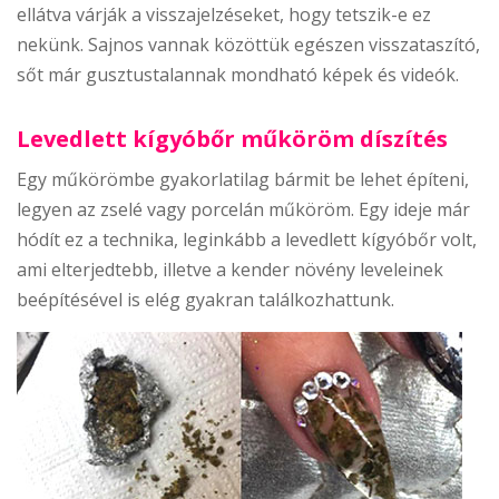
ellátva várják a visszajelzéseket, hogy tetszik-e ez
nekünk. Sajnos vannak közöttük egészen visszataszító,
sőt már gusztustalannak mondható képek és videók.
Levedlett kígyóbőr műköröm díszítés
Egy műkörömbe gyakorlatilag bármit be lehet építeni,
legyen az zselé vagy porcelán műköröm. Egy ideje már
hódít ez a technika, leginkább a levedlett kígyóbőr volt,
ami elterjedtebb, illetve a kender növény leveleinek
beépítésével is elég gyakran találkozhattunk.