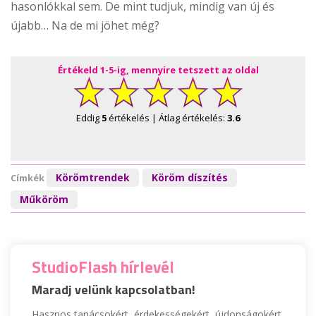
hasonlókkal sem. De mint tudjuk, mindig van új és
újabb… Na de mi jöhet még?
Értékeld 1-5-ig, mennyire tetszett az oldal
Eddig
5
értékelés | Átlag értékelés:
3.6
Körömtrendek
Köröm díszítés
Címkék
Műköröm
StudioFlash hírlevél
Maradj velünk kapcsolatban!
Hasznos tanácsokért, érdekességekért, újdonságokért