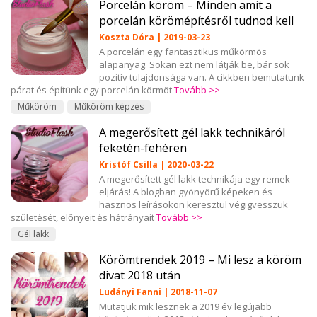
Porcelán köröm – Minden amit a
porcelán körömépítésről tudnod kell
Koszta Dóra | 2019-03-23
A porcelán egy fantasztikus műkörmös
alapanyag. Sokan ezt nem látják be, bár sok
pozitív tulajdonsága van. A cikkben bemutatunk
párat és építünk egy porcelán körmöt
Tovább >>
Műköröm
Műköröm képzés
A megerősített gél lakk technikáról
feketén-fehéren
Kristóf Csilla | 2020-03-22
A megerősített gél lakk technikája egy remek
eljárás! A blogban gyönyörű képeken és
hasznos leírásokon keresztül végigvesszük
születését, előnyeit és hátrányait
Tovább >>
Gél lakk
Körömtrendek 2019 – Mi lesz a köröm
divat 2018 után
Ludányi Fanni | 2018-11-07
Mutatjuk mik lesznek a 2019 év legújabb