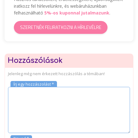
iratkozz fel hírlevelünkre, és webáruházunkban
felhasználható
5%-os kuponnal jutalmazunk
.
SZERETNÉK FELIRATKOZNI A HÍRLEVÉLRE
Hozzászólások
Jelenleg még nem érkezett hozzászólás a témában!
Írj egy hozzászolást *