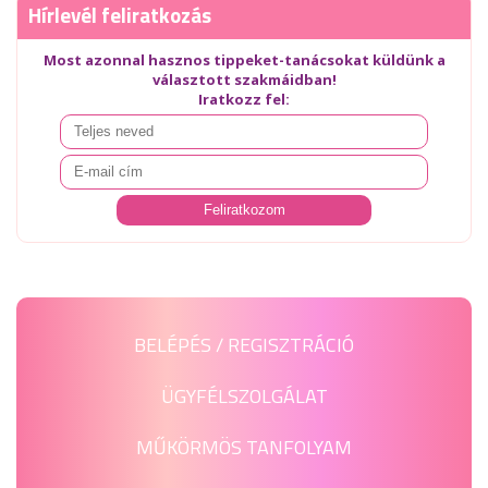
Hírlevél feliratkozás
Most azonnal hasznos tippeket-tanácsokat küldünk a
választott szakmáidban!
Iratkozz fel:
BELÉPÉS / REGISZTRÁCIÓ
ÜGYFÉLSZOLGÁLAT
MŰKÖRMÖS TANFOLYAM