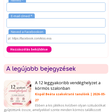
Neved *
E-mail címed *
Neved a Facebookon
Hozzászólás beküldése
A legújabb bejegyzések
A 12 leggyakoribb vendéghelyzet a
körmös szalonban
Kispál Beáta szakoktató tanulónk | 2026-05-
27
Ebben a kis játékos kvízben olyan szituációkat
gyűjtöttünk össze, amelyekkel szinte minden körmös találkozott