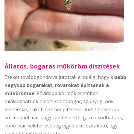
Állatos, bogaras műköröm díszítések
Ezeket továbbgondolva jutottak el odáig, hogy
kisebb
nagyobb bogarakat, rovarokat építsenek a
műkörömbe
. Rövidebb körmök esetében
találkozhatunk halott katicabogár, szúnyog, pók,
méhecske, csikóhalak beépítésével, kicsit hosszabb
körmöknél már nagyobb felülettel gazdálkodhatunk,
ebbe már belefér esetleg egy lepke, szitakötő, egy
nagyobb méretű pók stb.