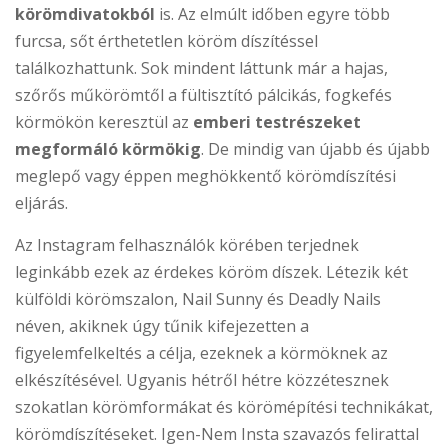
körömdivatokból
is. Az elmúlt időben egyre több
furcsa, sőt érthetetlen köröm díszítéssel
találkozhattunk. Sok mindent láttunk már a hajas,
szőrős műkörömtől a fültisztító pálcikás, fogkefés
körmökön keresztül az
emberi testrészeket
megformáló körmökig
. De mindig van újabb és újabb
meglepő vagy éppen meghökkentő körömdíszítési
eljárás.
Az Instagram felhasználók körében terjednek
leginkább ezek az érdekes köröm díszek. Létezik két
külföldi körömszalon, Nail Sunny és Deadly Nails
néven, akiknek úgy tűnik kifejezetten a
figyelemfelkeltés a célja, ezeknek a körmöknek az
elkészítésével. Ugyanis hétről hétre közzétesznek
szokatlan körömformákat és körömépítési technikákat,
körömdíszítéseket. Igen-Nem Insta szavazós felirattal