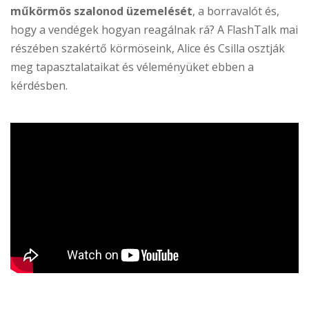
műkörmös szalonod üzemelését
, a borravalót és,
hogy a vendégek hogyan reagálnak rá? A FlashTalk mai
részében szakértő körmöseink, Alice és Csilla osztják
meg tapasztalataikat és véleményüket ebben a
kérdésben.