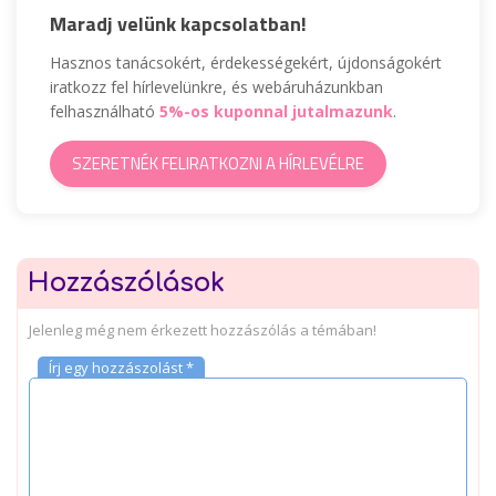
Maradj velünk kapcsolatban!
Hasznos tanácsokért, érdekességekért, újdonságokért
iratkozz fel hírlevelünkre, és webáruházunkban
felhasználható
5%-os kuponnal jutalmazunk
.
SZERETNÉK FELIRATKOZNI A HÍRLEVÉLRE
Hozzászólások
Jelenleg még nem érkezett hozzászólás a témában!
Írj egy hozzászolást *