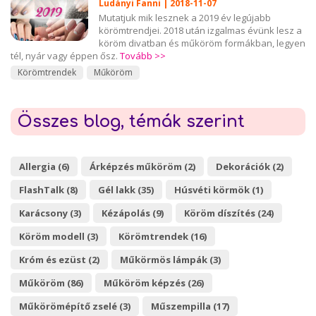
Ludányi Fanni | 2018-11-07
Mutatjuk mik lesznek a 2019 év legújabb
körömtrendjei. 2018 után izgalmas évünk lesz a
köröm divatban és műköröm formákban, legyen
tél, nyár vagy éppen ősz.
Tovább >>
Körömtrendek
Műköröm
Összes blog, témák szerint
Allergia (6)
Árképzés műköröm (2)
Dekorációk (2)
FlashTalk (8)
Gél lakk (35)
Húsvéti körmök (1)
Karácsony (3)
Kézápolás (9)
Köröm díszítés (24)
Köröm modell (3)
Körömtrendek (16)
Króm és ezüst (2)
Műkörmös lámpák (3)
Műköröm (86)
Műköröm képzés (26)
Műkörömépítő zselé (3)
Műszempilla (17)