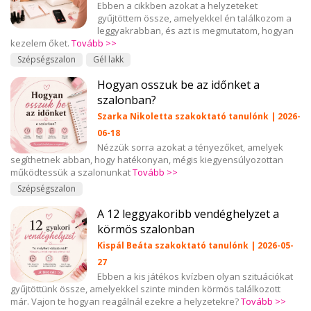
Ebben a cikkben azokat a helyzeteket
gyűjtöttem össze, amelyekkel én találkozom a
leggyakrabban, és azt is megmutatom, hogyan
kezelem őket.
Tovább >>
Szépségszalon
Gél lakk
Hogyan osszuk be az időnket a
szalonban?
Szarka Nikoletta szakoktató tanulónk | 2026-
06-18
Nézzük sorra azokat a tényezőket, amelyek
segíthetnek abban, hogy hatékonyan, mégis kiegyensúlyozottan
működtessük a szalonunkat
Tovább >>
Szépségszalon
A 12 leggyakoribb vendéghelyzet a
körmös szalonban
Kispál Beáta szakoktató tanulónk | 2026-05-
27
Ebben a kis játékos kvízben olyan szituációkat
gyűjtöttünk össze, amelyekkel szinte minden körmös találkozott
már. Vajon te hogyan reagálnál ezekre a helyzetekre?
Tovább >>