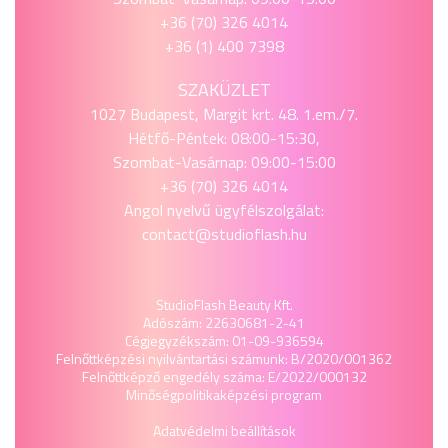
+36 (70) 326 4014
+36 (1) 400 7398
SZAKÜZLET
1027 Budapest, Margit krt. 48. 1.em./7.
Hétfő-Péntek: 08:00-15:30,
Szombat-Vasárnap: 09:00-15:00
+36 (70) 326 4014
Angol nyelvű ügyfélszolgálat:
contact@studioflash.hu
StudioFlash Beauty Kft.
Adószám: 22630681-2-41
Cégjegyzékszám: 01-09-936594
Felnőttképzési nyilvántartási számunk: B/2020/001362
Felnőttképző engedély száma: E/2022/000132
Minőségpolitika
képzési program
Adatvédelmi beállítások