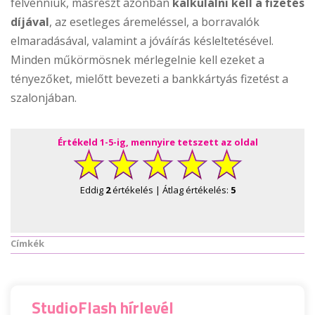
felvenniük, másrészt azonban
kalkulálni kell a fizetés
díjával
, az esetleges áremeléssel, a borravalók
elmaradásával, valamint a jóváírás késleltetésével.
Minden műkörmösnek mérlegelnie kell ezeket a
tényezőket, mielőtt bevezeti a bankkártyás fizetést a
szalonjában.
Értékeld 1-5-ig, mennyire tetszett az oldal
Eddig
2
értékelés | Átlag értékelés:
5
Címkék
StudioFlash hírlevél