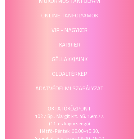
MŰKÖRMÖS TANFOLYAM
ONLINE TANFOLYAMOK
VIP - NAGYKER
KARRIER
GÉLLAKKJAINK
OLDALTÉRKÉP
ADATVÉDELMI SZABÁLYZAT
OKTATÓKÖZPONT
1027 Bp., Margit krt. 48. 1.em./7.
(11-es kapucsengő)
Hétfő-Péntek: 08:00-15:30,
Szombat-Vasárnap: 09:00-15:00