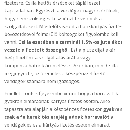
fizetésre. Csilla kettős érzéseket táplál ezzel
kapcsolatban. Egyrészt, a vendégek nagyon örülnek,
hogy nem szükséges készpénzt felvenniük a
szolgáltatásért. Másfelől viszont a bankkártyás fizetés
bevezetésével felmerülő költségeket figyelembe kell
venni.
Csilla esetében a terminál 1,5%-os jutalékot
vesz le a fizetett összegből
. Ezt a plusz díjat akár
beépíthetünk a szolgáltatás árába vagy
kompenzálhatunk áremeléssel. Azonban, mint Csilla
megjegyezte, az áremelés a készpénzzel fizető
vendégek számára nem igazságos.
Emellett fontos figyelembe venni, hogy a borravalók
gyakran elmaradnak kártyás fizetés esetén. Alice
tapasztalata alapján a készpénzes fizetéskor
gyakran
csak a felkerekítés erejéig adnak borravalót
a
vendégek és ez a kártyás fizetés esetén elmarad.