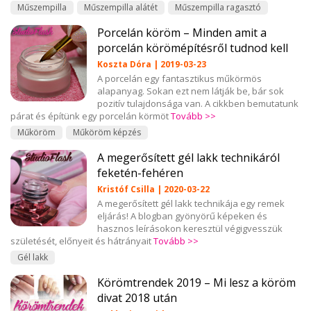
Műszempilla
Műszempilla alátét
Műszempilla ragasztó
Porcelán köröm – Minden amit a
porcelán körömépítésről tudnod kell
Koszta Dóra | 2019-03-23
A porcelán egy fantasztikus műkörmös
alapanyag. Sokan ezt nem látják be, bár sok
pozitív tulajdonsága van. A cikkben bemutatunk
párat és építünk egy porcelán körmöt
Tovább >>
Műköröm
Műköröm képzés
A megerősített gél lakk technikáról
feketén-fehéren
Kristóf Csilla | 2020-03-22
A megerősített gél lakk technikája egy remek
eljárás! A blogban gyönyörű képeken és
hasznos leírásokon keresztül végigvesszük
születését, előnyeit és hátrányait
Tovább >>
Gél lakk
Körömtrendek 2019 – Mi lesz a köröm
divat 2018 után