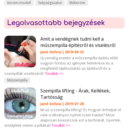
Köröm modell
Szépségszalon
Műköröm
Legolvasottabb bejegyzések
Amit a vendégnek tudni kell a
műszempilla építésről és viselésről
Janó Szilvia | 2018-09-22
Új vendég esetén a műszempilla építés előtt
nagyon fontos az igények felmérése és a
megfelelő tájékoztatás az építésről és a
szempillák viseléséről.
Tovább >>
Műszempilla
Szempilla lifting - Árak, Kellékek,
Tartósság
Janó Szilvia | 2019-07-28
Mi az a szempilla lifting? És hogyan érhetjük el
vele a látványos nyitott szem hatást? Most
alaposan kivesézzük ezt a technikát. Gyertek,
emeljétek velem a pillákat!
Tovább >>