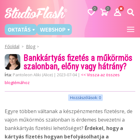
0
0
OKTATÁS
WEBSHOP
Főoldal
Blog
Bankkártyás fizetés a műkörmös
szalonban, előny vagy hátrány?
Írta:
Pantoleon Aliki (Alice)
|
2023-07-04
|
<< Vissza az összes
blogtémához
Hozzászólások: 0
Egyre többen váltanak a készpénzmentes fizetésre, de
vajon műkörmös szalonban is érdemes bevezetni a
bankkártyás fizetési lehetőséget?
Érdekel, hogy a
kártyás fizetés hogyan befolyásolhatja a