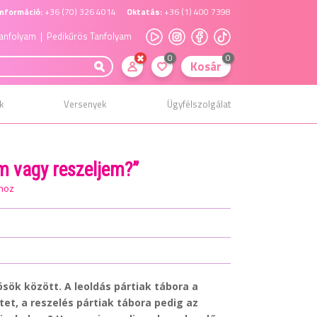
nformáció:
+36 (70) 326 4014
Oktatás:
+36 (1) 400 7398
anfolyam
| Pedikűrös Tanfolyam
0
0
Kosár
k
Versenyek
Ügyfélszolgálat
am vagy reszeljem?”
hoz
ök között. A leoldás pártiak tábora a
et, a reszelés pártiak tábora pedig az