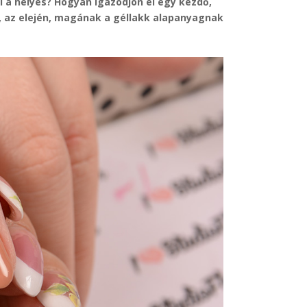
mi a helyes? Hogyan igazodjon el egy kezdő,
, az elején, magának a géllakk alapanyagnak