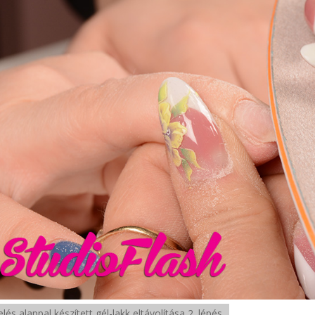
lés alappal készített gél-lakk eltávolítása 2. lépés