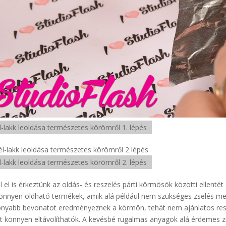
l-lakk leoldása természetes körömről 1. lépés
l-lakk leoldása természetes körömről 2. lépés
l el is érkeztünk az oldás- és reszelés párti körmösök közötti elle
önnyen oldható termékek, amik alá például nem szükséges zselés meger
nyabb bevonatot eredményeznek a körmön, tehát nem ajánlatos reszeln
t könnyen eltávolíthatók. A kevésbé rugalmas anyagok alá érdemes zsel