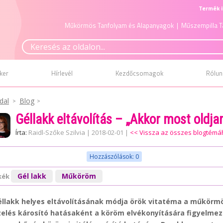
Termék i
Műkörmös Tanfolyam és Alapanyagok
| Műszempilla T
ker
Hírlevél
Kezdőcsomagok
Rólun
dal
Blog
Géllakk eltávolítás – „Akkor most oldj
Írta:
Raidl-Szőke Szilvia
|
2018-02-01
|
<< Vissza az összes blogtémá
Hozzászólások: 0
Gél lakk
Műköröm
kék
éllakk helyes eltávolításának módja örök vitatéma a műkörmös
zelés károsító hatásaként a köröm elvékonyítására figyelmezt