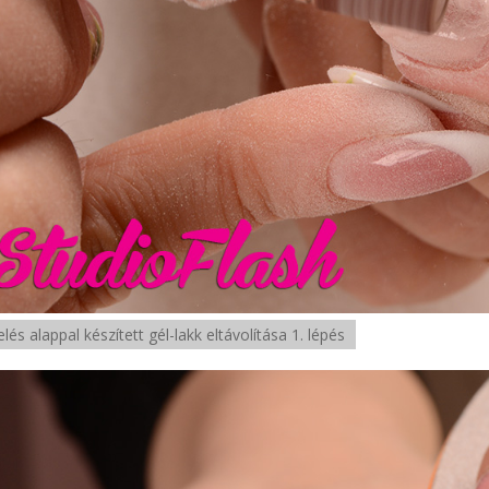
lés alappal készített gél-lakk eltávolítása 1. lépés