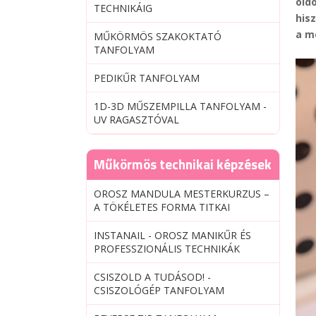
old
TECHNIKÁIG
his
a m
MŰKÖRMÖS SZAKOKTATÓ
TANFOLYAM
PEDIKŰR TANFOLYAM
1D-3D MŰSZEMPILLA TANFOLYAM -
UV RAGASZTÓVAL
Műkörmös technikai képzések
OROSZ MANDULA MESTERKURZUS –
A TÖKÉLETES FORMA TITKAI
INSTANAIL - OROSZ MANIKŰR ÉS
PROFESSZIONÁLIS TECHNIKÁK
CSISZOLD A TUDÁSOD! -
CSISZOLÓGÉP TANFOLYAM