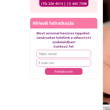
(70) 326 4014 | (1) 400 7398
Hírlevél feliratkozás
Most azonnal hasznos tippeket-
tanácsokat küldünk a választott
szakmáidban!
Iratkozz fel:
Zse