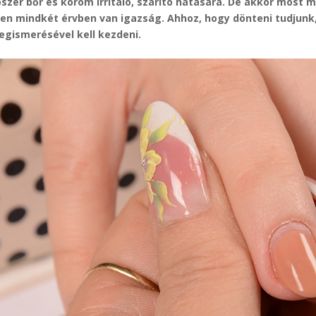
ószer bőr és köröm irritáló, szárító hatására. De akkor most 
zen mindkét érvben van igazság. Ahhoz, hogy dönteni tudjunk
egismerésével kell kezdeni.