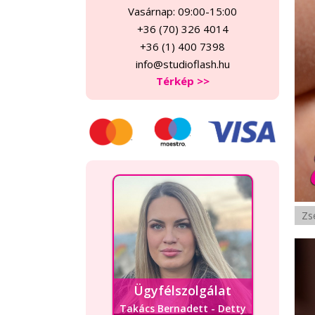
Vasárnap: 09:00-15:00
+36 (70) 326 4014
+36 (1) 400 7398
info@studioflash.hu
Térkép >>
Zse
Ügyfélszolgálat
Takács Bernadett - Detty