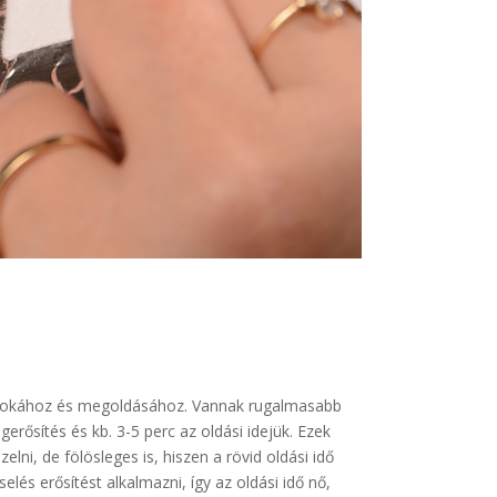
ntét okához és megoldásához. Vannak rugalmasabb
ősítés és kb. 3-5 perc az oldási idejük. Ezek
i, de fölösleges is, hiszen a rövid oldási idő
és erősítést alkalmazni, így az oldási idő nő,