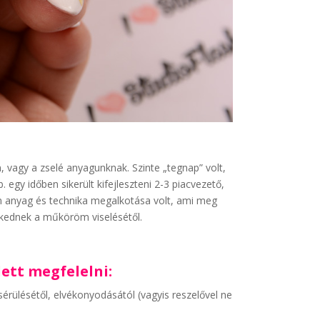
, vagy a zselé anyagunknak. Szinte „tegnap” volt,
. egy időben sikerült kifejleszteni 2-3 piacvezető,
an anyag és technika megalkotása volt, ami meg
enkednek a műköröm viselésétől.
ett megfelelni:
érülésétől, elvékonyodásától (vagyis reszelővel ne