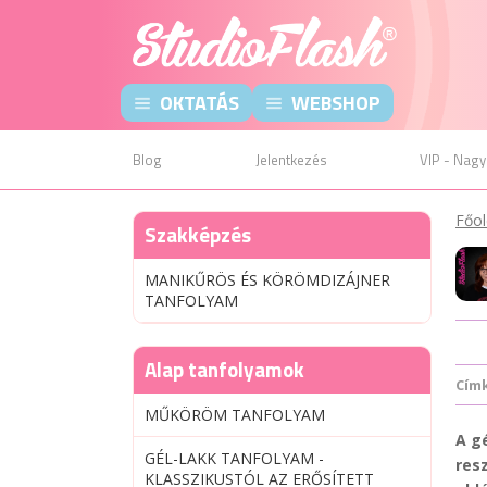
OKTATÁS
WEBSHOP
Blog
Jelentkezés
VIP - Nagy
Főol
Szakképzés
MANIKŰRÖS ÉS KÖRÖMDIZÁJNER
TANFOLYAM
Alap tanfolyamok
Cím
MŰKÖRÖM TANFOLYAM
A g
GÉL-LAKK TANFOLYAM -
res
KLASSZIKUSTÓL AZ ERŐSÍTETT