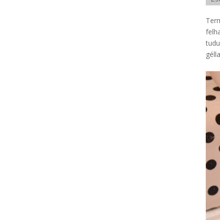
Term
felh
tudu
géll