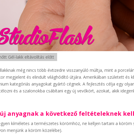
őtt Gél-lakk eltávolítás előtt
llakknak még nincs több évtizedre visszanyúló múltja, mint a porcelán
or megjelent és elindult világhódító útjára. Amerikában született és kb
ium kategóriás anyagokat gyártó cégnek. A fejlesztés célja egy oly
célozni és a szalonokba csábítani egy új vevőkört, azokat, akik ideg
 új anyagnak a következő feltételeknek kell
egyen kíméletes a természetes körömhöz, ne kelljen tartani a köröm s
on menjünk a köröm közelébe).