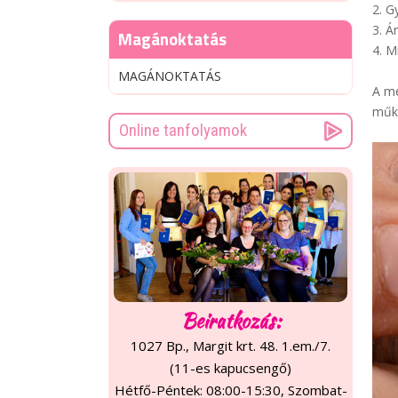
2. G
3. Á
Magánoktatás
4. M
MAGÁNOKTATÁS
A me
műkö
Online tanfolyamok
Beiratkozás:
1027 Bp., Margit krt. 48. 1.em./7.
(11-es kapucsengő)
Hétfő-Péntek: 08:00-15:30, Szombat-