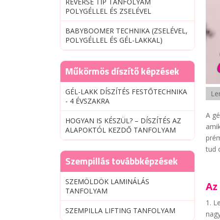
REVERSE TIP TANFOLYAM
POLYGÉLLEL ÉS ZSELÉVEL
BABYBOOMER TECHNIKA (ZSELÉVEL,
POLYGÉLLEL ÉS GÉL-LAKKAL)
Műkörmös díszítő képzések
GÉL-LAKK DÍSZÍTÉS FESTŐTECHNIKA
Len
- 4 ÉVSZAKRA
A gé
HOGYAN IS KÉSZÜL? – DÍSZÍTÉS AZ
amik
ALAPOKTÓL KEZDŐ TANFOLYAM
prém
tud 
Szempillás továbbképzések
SZEMÖLDÖK LAMINÁLÁS
Az
TANFOLYAM
1. L
SZEMPILLA LIFTING TANFOLYAM
nagy