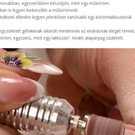
yorsabban, egyszerűbben készüljön, mint egy műköröm.
rban is legyen kedvezőbb a műkörömnél.
indezek ellenére legyen jelentősen tartósabb egy körömlakkozásnál.
gszületett géllakknak sikerült mindennek az elvárásnak eleget tennie,
röm, egyszerű, mint egy lakkozás”. Kiváló alapanyag született.