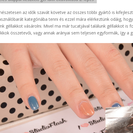
észetesen az idők szavát követve az összes többi gyártó is kifejleszte
asználóbarát kategóriába tenni és ezzel mára elérkeztünk odáig, hogy 
nk géllakkot vásárolni. Mivel ma már tucatjával találunk géllakkot i
akkok összetevői, vagy annak arányai sem teljesen egyformák, így a g