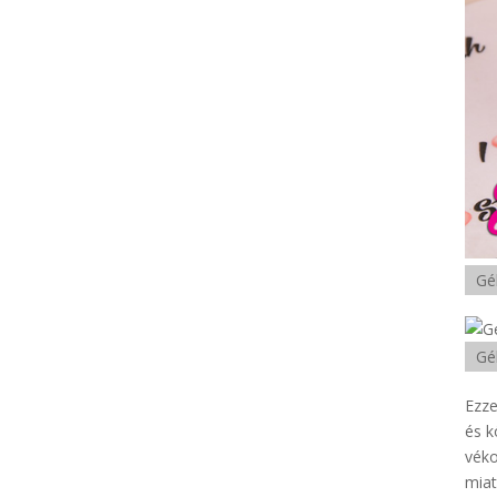
Gé
Gé
Ezze
és k
véko
miat