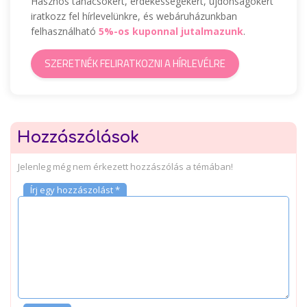
Hasznos tanácsokért, érdekességekért, újdonságokért
iratkozz fel hírlevelünkre, és webáruházunkban
felhasználható
5%-os kuponnal jutalmazunk
.
SZERETNÉK FELIRATKOZNI A HÍRLEVÉLRE
Hozzászólások
Jelenleg még nem érkezett hozzászólás a témában!
Írj egy hozzászolást *