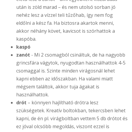
után is zöld marad – és nem utolsó sorban jó
nehéz lesz a vízzel teli tűzőhab, így nem fog
eldőlni a kész fa. Ha biztosra akartok menni,
akkor néhány követ, kavicsot is szórhattok a
kaspóba.
kaspó
zanót
- Mi 2 csomagból csináltuk, de ha nagyobb
grincsfára vágytok, nyugodtan használhattok 4-5
csomaggal is. Szinte minden virágosnál lehet
kapni ebben az időszakban. Ha valami miatt
mégsem találtok, akkor tuja ágakat is
használhattok.
drót
– könnyen hajlítható drótra lesz
szükségetek. Kreatív boltokban, tekercsben lehet
kapni, de én pl. virágboltban vettem 5 db drótot és
ez jóval olcsóbb megoldás, viszont ezzel is