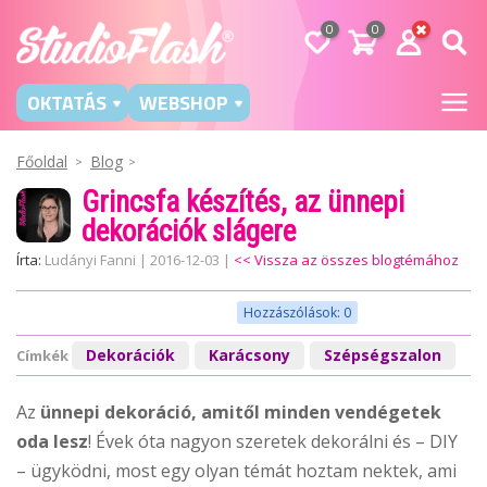
0
0
OKTATÁS
WEBSHOP
Főoldal
Blog
Grincsfa készítés, az ünnepi
dekorációk slágere
Írta:
Ludányi Fanni
|
2016-12-03
|
<< Vissza az összes blogtémához
Hozzászólások: 0
Dekorációk
Karácsony
Szépségszalon
Címkék
Az
ünnepi dekoráció, amitől minden vendégetek
oda lesz
! Évek óta nagyon szeretek dekorálni és – DIY
– ügyködni, most egy olyan témát hoztam nektek, ami