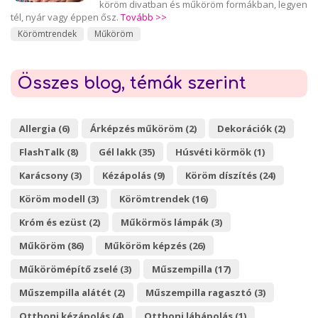
köröm divatban és műköröm formákban, legyen
tél, nyár vagy éppen ősz.
Tovább >>
Körömtrendek
Műköröm
Összes blog, témák szerint
Allergia (6)
Árképzés műköröm (2)
Dekorációk (2)
FlashTalk (8)
Gél lakk (35)
Húsvéti körmök (1)
Karácsony (3)
Kézápolás (9)
Köröm díszítés (24)
Köröm modell (3)
Körömtrendek (16)
Króm és ezüst (2)
Műkörmös lámpák (3)
Műköröm (86)
Műköröm képzés (26)
Műkörömépítő zselé (3)
Műszempilla (17)
Műszempilla alátét (2)
Műszempilla ragasztó (3)
Otthoni kézápolás (4)
Otthoni lábápolás (1)