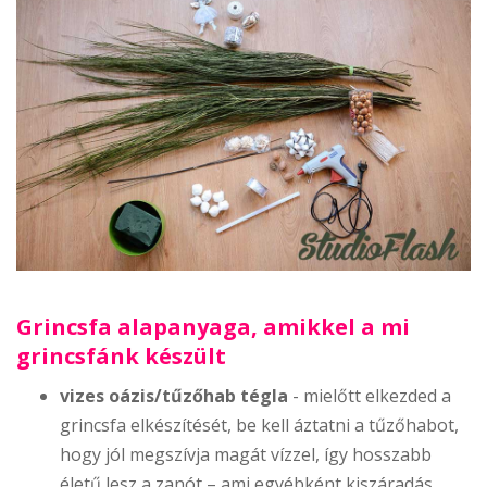
Grincsfa alapanyaga, amikkel a mi
grincsfánk készült
vizes oázis/tűzőhab tégla
- mielőtt elkezded a
grincsfa elkészítését, be kell áztatni a tűzőhabot,
hogy jól megszívja magát vízzel, így hosszabb
életű lesz a zanót – ami egyébként kiszáradás