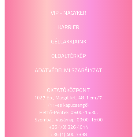
VIP - NAGYKER
KARRIER
GÉLLAKKJAINK
OLDALTÉRKÉP
ADATVÉDELMI SZABÁLYZAT
OKTATÓKÖZPONT
1027 Bp., Margit krt. 48. 1.em./7.
(11-es kapucsengő)
Hétfő-Péntek: 08:00-15:30,
Szombat-Vasárnap: 09:00-15:00
+36 (70) 326 4014
+36 (1) 400 7398