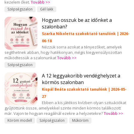
kezelem őket.
Tovább >>
Szépségszalon
Gél lakk
Hogyan osszuk be az időnket a
szalonban?
Szarka Nikoletta szakoktató tanulónk | 2026-
06-18
Nézzük sorra azokat a tényezőket, amelyek
segíthetnek abban, hogy hatékonyan, mégis kiegyensúlyozottan
működtessük a szalonunkat
Tovább >>
Szépségszalon
A 12 leggyakoribb vendéghelyzet a
körmös szalonban
Kispál Beáta szakoktató tanulónk | 2026-05-
27
Ebben a kis játékos kvízben olyan szituációkat
gyűjtöttünk össze, amelyekkel szinte minden körmös találkozott
már. Vajon te hogyan reagálnál ezekre a helyzetekre?
Tovább >>
Köröm modell
Szépségszalon
Műköröm