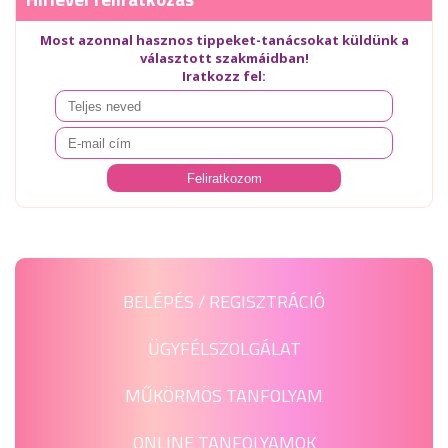
Most azonnal hasznos tippeket-tanácsokat küldünk a
választott szakmáidban!
Iratkozz fel:
BELÉPÉS / REGISZTRÁCIÓ
ÜGYFÉLSZOLGÁLAT
MŰKÖRMÖS TANFOLYAM
ONLINE TANFOLYAMOK