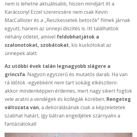
nem is lehetne aktuálisabb, hiszen mindjárt itt a
Karácsony! Ezzel szerencsére nem csak Kevin
MacCallister és a „Reszkessetek betörők” filmek járnak
együtt, hanem az ünnepi díszítés is. Itt találhattok
néhány ötletet, amivel
feldobhatjátok a
szalonotokat, szobátokat
, kis kuckótokat az
ünnepek alatt.
Az utóbbi évek talán legnagyobb slágere a
grincsfa
. Nagyon egyszerű és mutatós darab. Ha van
rá időtök -egyébként nem tart sokáig elkészíteni-
akkor mindenképpen érdemes, mert nagy sikert fogtok
vele aratni a vendégek és kollégák körében.
Rengeteg
változata van
, a dekorálásának csak a képzeletetek
szabhat határt, így bátran engedjétek szárnyalni a
fantáziátokat!