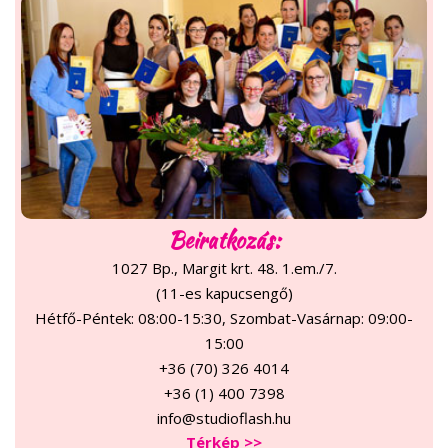
Beiratkozás:
1027 Bp., Margit krt. 48. 1.em./7.
(11-es kapucsengő)
Hétfő-Péntek: 08:00-15:30, Szombat-Vasárnap: 09:00-
15:00
+36 (70) 326 4014
+36 (1) 400 7398
info@studioflash.hu
Térkép >>