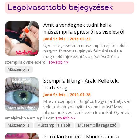
Legolvasottabb bejegyzések
Amit a vendégnek tudni kell a
műszempilla építésről és viselésről
Janó Szilvia | 2018-09-22
Új vendég esetén a műszempilla építés előtt
nagyon fontos az igények felmérése és a
megfelelő tájékoztatás az építésről és a
szempillák viseléséről.
Tovább >>
Műszempilla
Szempilla lifting - Árak, Kellékek,
Tartósság
Janó Szilvia | 2019-07-28
Mi az a szempilla lifting? És hogyan érhetjük el
vele a látványos nyitott szem hatást? Most
alaposan kivesézzük ezt a technikát. Gyertek,
emeljétek velem a pillákat!
Tovább >>
Műszempilla
Műszempilla alátét
Műszempilla ragasztó
Porcelán köröm – Minden amit a