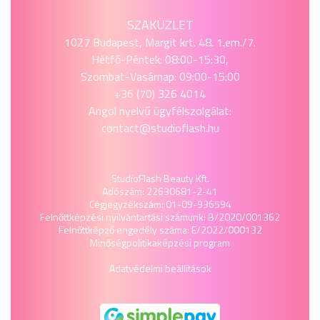
SZAKÜZLET
1027 Budapest, Margit krt. 48. 1.em./7.
Hétfő-Péntek: 08:00-15:30,
Szombat-Vasárnap: 09:00-15:00
+36 (70) 326 4014
Angol nyelvű ügyfélszolgálat:
contact@studioflash.hu
StudioFlash Beauty Kft.
Adószám: 22630681-2-41
Cégjegyzékszám: 01-09-936594
Felnőttképzési nyilvántartási számunk: B/2020/001362
Felnőttképző engedély száma: E/2022/000132
Minőségpolitika
képzési program
Adatvédelmi beállítások