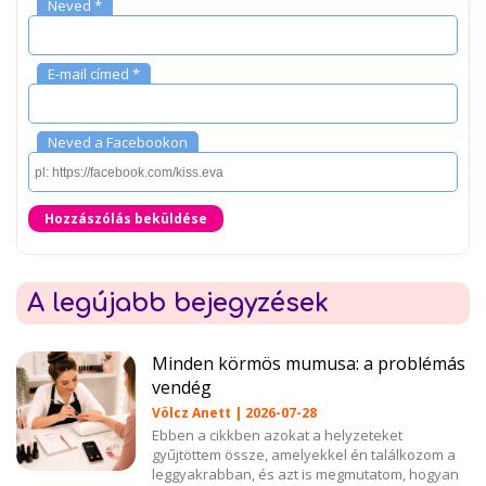
Neved *
E-mail címed *
Neved a Facebookon
Hozzászólás beküldése
A legújabb bejegyzések
Minden körmös mumusa: a problémás
vendég
Völcz Anett | 2026-07-28
Ebben a cikkben azokat a helyzeteket
gyűjtöttem össze, amelyekkel én találkozom a
leggyakrabban, és azt is megmutatom, hogyan