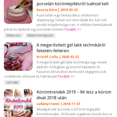
porcelán körömépítésről tudnod kell
Koszta Dóra | 2019-03-23
A porcelán egy fantasztikus műkörmös
alapanyag. Sokan ezt nem látják be, bár sok
pozitív tulajdonsága van. A cikkben bemutatunk
párat és építünk egy porcelán körmöt
Tovább >>
Műköröm
Műköröm képzés
A megerősített gél lakk technikáról
feketén-fehéren
Kristóf Csilla | 2020-03-22
A megerősített gél lakk technikája egy remek
eljárás! A blogban gyönyörű képeken és
hasznos leírásokon keresztül végigvesszük
születését, előnyeit és hátrányait
Tovább >>
Gél lakk
Körömtrendek 2019 – Mi lesz a köröm
divat 2018 után
Ludányi Fanni | 2018-11-07
Mutatjuk mik lesznek a 2019 év legújabb
körömtrendjei. 2018 után izgalmas évünk lesz a