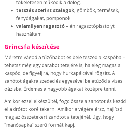
tökéletesen működik a dolog.
tetszés szerint szalagok
, gömbök, termések,
fenyőágakat, pomponok
valamilyen ragasztó
– én ragasztópisztolyt
használtam.
Grincsfa készítése
Méretre vágod a tűzőhabot és bele teszed a kaspóba –
tehetsz még egy darabot tetejére is, ha elég magas a
kaspód, de figyelj rá, hogy hurkapálcával rögzíts. A
zanótot ágakra szeded és egyesével beletűződ a vizes
oázisba. Érdemes a nagyobb ágakat középre tenni.
Amikor ezzel elkészültél, fogd össze a zanótot és kezdd
el a drótot köré tekerni. Amikor a végére érsz, hajlítsd
meg az összetekert zanótot a tetejénél, úgy, hogy
"manósapka" szerű formát kapj.