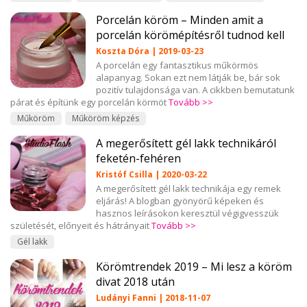
Porcelán köröm – Minden amit a
porcelán körömépítésről tudnod kell
Koszta Dóra | 2019-03-23
A porcelán egy fantasztikus műkörmös
alapanyag. Sokan ezt nem látják be, bár sok
pozitív tulajdonsága van. A cikkben bemutatunk
párat és építünk egy porcelán körmöt
Tovább >>
Műköröm
Műköröm képzés
A megerősített gél lakk technikáról
feketén-fehéren
Kristóf Csilla | 2020-03-22
A megerősített gél lakk technikája egy remek
eljárás! A blogban gyönyörű képeken és
hasznos leírásokon keresztül végigvesszük
születését, előnyeit és hátrányait
Tovább >>
Gél lakk
Körömtrendek 2019 – Mi lesz a köröm
divat 2018 után
Ludányi Fanni | 2018-11-07