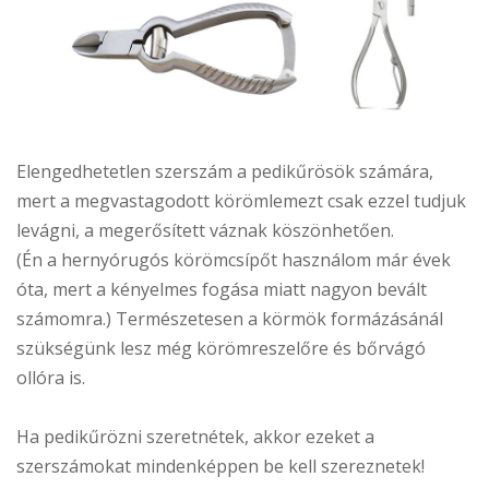
Elengedhetetlen szerszám a pedikűrösök számára,
mert a megvastagodott körömlemezt csak ezzel tudjuk
levágni, a megerősített váznak köszönhetően.
(Én a hernyórugós körömcsípőt használom már évek
óta, mert a kényelmes fogása miatt nagyon bevált
számomra.) Természetesen a körmök formázásánál
szükségünk lesz még körömreszelőre és bőrvágó
ollóra is.
Ha pedikűrözni szeretnétek, akkor ezeket a
szerszámokat mindenképpen be kell szereznetek!