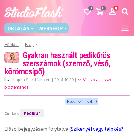
0
0
OKTATÁS
WEBSHOP
Főoldal
Blog
Gyakran használt pedikűrös
szerszámok (szemző, véső,
körömcsípő)
Írta:
Klapka-Szeitl Nikolett
|
2016-10-30
|
<< Vissza az összes
blogtémához
Hozzászólások: 0
Pedikűr
Címkék
Előző bejegyzésem folytatva (
Szikenyél vagy talpkés?