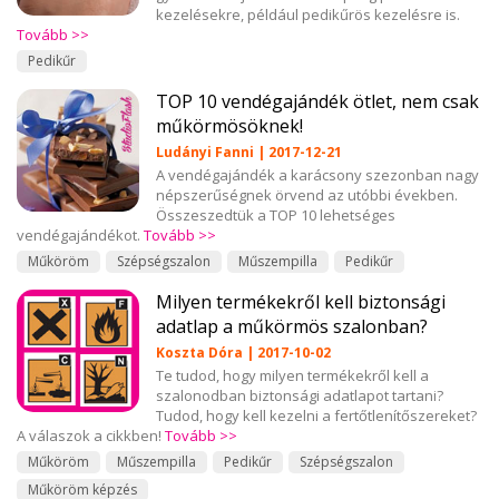
kezelésekre, például pedikűrös kezelésre is.
Tovább >>
Pedikűr
TOP 10 vendégajándék ötlet, nem csak
műkörmösöknek!
Ludányi Fanni | 2017-12-21
A vendégajándék a karácsony szezonban nagy
népszerűségnek örvend az utóbbi években.
Összeszedtük a TOP 10 lehetséges
vendégajándékot.
Tovább >>
Műköröm
Szépségszalon
Műszempilla
Pedikűr
Milyen termékekről kell biztonsági
adatlap a műkörmös szalonban?
Koszta Dóra | 2017-10-02
Te tudod, hogy milyen termékekről kell a
szalonodban biztonsági adatlapot tartani?
Tudod, hogy kell kezelni a fertőtlenítőszereket?
A válaszok a cikkben!
Tovább >>
Műköröm
Műszempilla
Pedikűr
Szépségszalon
Műköröm képzés