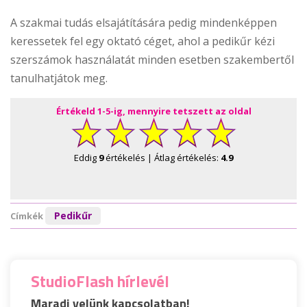
A szakmai tudás elsajátítására pedig mindenképpen
keressetek fel egy oktató céget, ahol a pedikűr kézi
szerszámok használatát minden esetben szakembertől
tanulhatjátok meg.
Értékeld 1-5-ig, mennyire tetszett az oldal
Eddig
9
értékelés | Átlag értékelés:
4.9
Pedikűr
Címkék
StudioFlash hírlevél
Maradj velünk kapcsolatban!