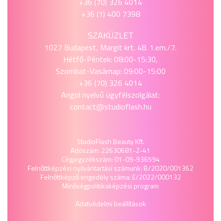
+36 (70) 326 4014
+36 (1) 400 7398
SZAKÜZLET
1027 Budapest, Margit krt. 48. 1.em./7.
Hétfő-Péntek: 08:00-15:30,
Szombat-Vasárnap: 09:00-15:00
+36 (70) 326 4014
Angol nyelvű ügyfélszolgálat:
contact@studioflash.hu
StudioFlash Beauty Kft.
Adószám: 22630681-2-41
Cégjegyzékszám: 01-09-936594
Felnőttképzési nyilvántartási számunk: B/2020/001362
Felnőttképző engedély száma: E/2022/000132
Minőségpolitika
képzési program
Adatvédelmi beállítások