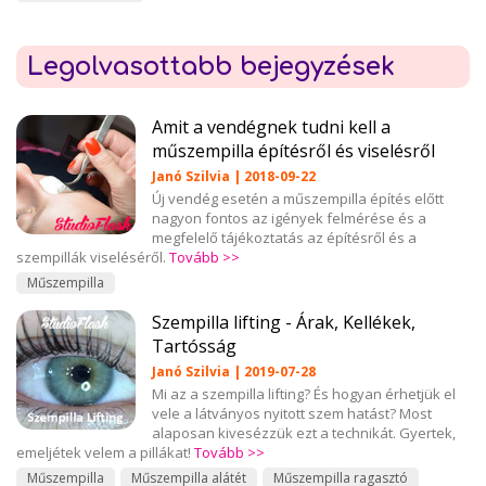
Legolvasottabb bejegyzések
Amit a vendégnek tudni kell a
műszempilla építésről és viselésről
Janó Szilvia | 2018-09-22
Új vendég esetén a műszempilla építés előtt
nagyon fontos az igények felmérése és a
megfelelő tájékoztatás az építésről és a
szempillák viseléséről.
Tovább >>
Műszempilla
Szempilla lifting - Árak, Kellékek,
Tartósság
Janó Szilvia | 2019-07-28
Mi az a szempilla lifting? És hogyan érhetjük el
vele a látványos nyitott szem hatást? Most
alaposan kivesézzük ezt a technikát. Gyertek,
emeljétek velem a pillákat!
Tovább >>
Műszempilla
Műszempilla alátét
Műszempilla ragasztó