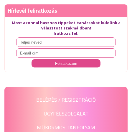
Hírlevél feliratkozás
Most azonnal hasznos tippeket-tanácsokat küldünk a
választott szakmáidban!
Iratkozz fel:
BELÉPÉS / REGISZTRÁCIÓ
ÜGYFÉLSZOLGÁLAT
MŰKÖRMÖS TANFOLYAM