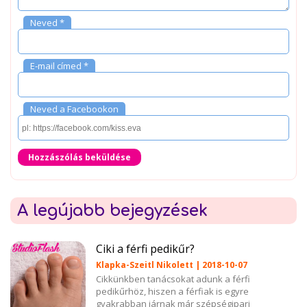
Neved *
E-mail címed *
Neved a Facebookon
Hozzászólás beküldése
A legújabb bejegyzések
Ciki a férfi pedikűr?
Klapka-Szeitl Nikolett | 2018-10-07
Cikkünkben tanácsokat adunk a férfi
pedikűrhöz, hiszen a férfiak is egyre
gyakrabban járnak már szépségipari