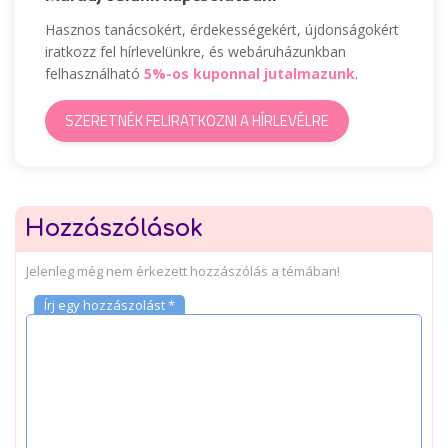
Hasznos tanácsokért, érdekességekért, újdonságokért
iratkozz fel hírlevelünkre, és webáruházunkban
felhasználható
5%-os kuponnal jutalmazunk
.
SZERETNÉK FELIRATKOZNI A HÍRLEVÉLRE
Hozzászólások
Jelenleg még nem érkezett hozzászólás a témában!
Írj egy hozzászolást *