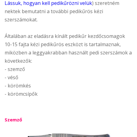
Lássuk, hogyan kell pedikűrözni velük
) szeretném
nektek bemutatni a további pedikűrös kézi
szerszámokat.
Általában az eladásra kínált pedikűr kezdőcsomagok
10-15 fajta kézi pedikűrös eszközt is tartalmaznak,
miközben a leggyakrabban használt pedi szerszámok a
következők:
- szemző
- véső
- körömkés
- körömcsípők
Szemző