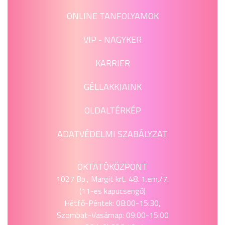
ONLINE TANFOLYAMOK
VIP - NAGYKER
KARRIER
GÉLLAKKJAINK
OLDALTÉRKÉP
ADATVÉDELMI SZABÁLYZAT
OKTATÓKÖZPONT
1027 Bp., Margit krt. 48. 1.em./7.
(11-es kapucsengő)
Hétfő-Péntek: 08:00-15:30,
Szombat-Vasárnap: 09:00-15:00