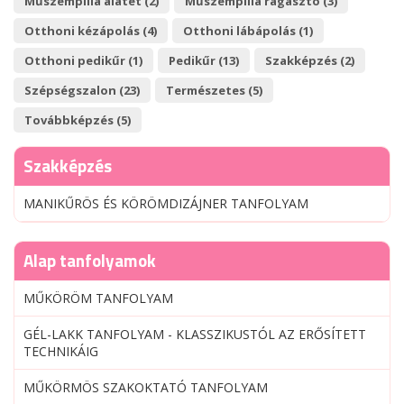
Műszempilla alátét (2)
Műszempilla ragasztó (3)
Otthoni kézápolás (4)
Otthoni lábápolás (1)
Otthoni pedikűr (1)
Pedikűr (13)
Szakképzés (2)
Szépségszalon (23)
Természetes (5)
Továbbképzés (5)
Szakképzés
MANIKŰRÖS ÉS KÖRÖMDIZÁJNER TANFOLYAM
Alap tanfolyamok
MŰKÖRÖM TANFOLYAM
GÉL-LAKK TANFOLYAM - KLASSZIKUSTÓL AZ ERŐSÍTETT
TECHNIKÁIG
MŰKÖRMÖS SZAKOKTATÓ TANFOLYAM