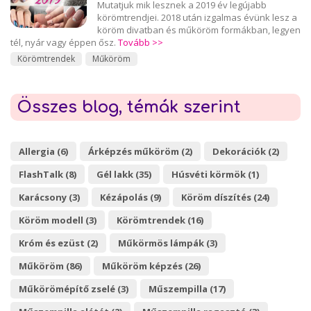
Mutatjuk mik lesznek a 2019 év legújabb
körömtrendjei. 2018 után izgalmas évünk lesz a
köröm divatban és műköröm formákban, legyen
tél, nyár vagy éppen ősz.
Tovább >>
Körömtrendek
Műköröm
Összes blog, témák szerint
Allergia (6)
Árképzés műköröm (2)
Dekorációk (2)
FlashTalk (8)
Gél lakk (35)
Húsvéti körmök (1)
Karácsony (3)
Kézápolás (9)
Köröm díszítés (24)
Köröm modell (3)
Körömtrendek (16)
Króm és ezüst (2)
Műkörmös lámpák (3)
Műköröm (86)
Műköröm képzés (26)
Műkörömépítő zselé (3)
Műszempilla (17)