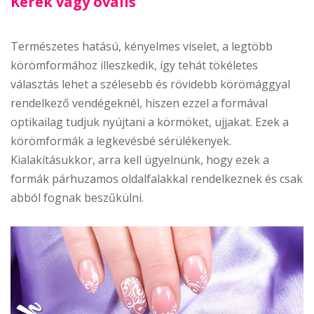
Kerek vagy ovális
Természetes hatású, kényelmes viselet, a legtöbb
körömformához illeszkedik, így tehát tökéletes
választás lehet a szélesebb és rövidebb körömággyal
rendelkező vendégeknél, hiszen ezzel a formával
optikailag tudjuk nyújtani a körmöket, ujjakat. Ezek a
körömformák a legkevésbé sérülékenyek.
Kialakításukkor, arra kell ügyelnünk, hogy ezek a
formák párhuzamos oldalfalakkal rendelkeznek és csak
abból fognak beszűkülni.