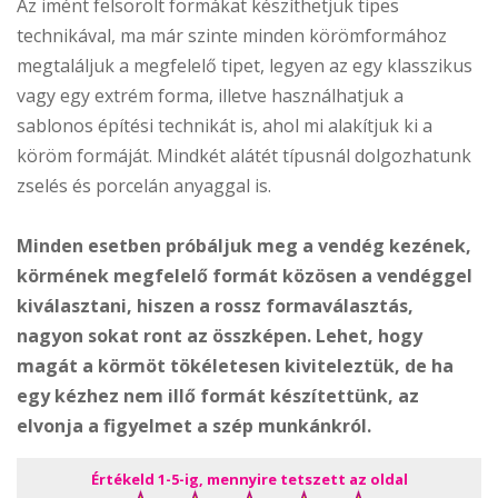
Az imént felsorolt formákat készíthetjük tipes
technikával, ma már szinte minden körömformához
megtaláljuk a megfelelő tipet, legyen az egy klasszikus
vagy egy extrém forma, illetve használhatjuk a
sablonos építési technikát is, ahol mi alakítjuk ki a
köröm formáját. Mindkét alátét típusnál dolgozhatunk
zselés és porcelán anyaggal is.
Minden esetben próbáljuk meg a vendég kezének,
körmének megfelelő formát közösen a vendéggel
kiválasztani, hiszen a rossz formaválasztás,
nagyon sokat ront az összképen. Lehet, hogy
magát a körmöt tökéletesen kiviteleztük, de ha
egy kézhez nem illő formát készítettünk, az
elvonja a figyelmet a szép munkánkról.
Értékeld 1-5-ig, mennyire tetszett az oldal