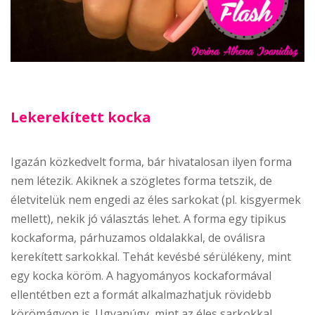
Lekerekített kocka
Igazán közkedvelt forma, bár hivatalosan ilyen forma
nem létezik. Akiknek a szögletes forma tetszik, de
életvitelük nem engedi az éles sarkokat (pl. kisgyermek
mellett), nekik jó választás lehet. A forma egy tipikus
kockaforma, párhuzamos oldalakkal, de oválisra
kerekített sarkokkal. Tehát kevésbé sérülékeny, mint
egy kocka köröm. A hagyományos kockaformával
ellentétben ezt a formát alkalmazhatjuk rövidebb
körömágyon is. Ugyanúgy, mint az éles sarkokkal