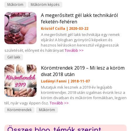
Műköröm
Műköröm képzés
A megerősített gél lakk technikáról
feketén-fehéren
Kristóf Csilla | 2020-03-22
A megerősített gél lakk technikája egy remek
eljárás! A blogban gyönyörű képeken és
hasznos leírásokon keresztül végigvesszük
születését, előnyeit és hátrányait
Tovább >>
Gél lakk
Körömtrendek 2019 – Mi lesz a köröm
divat 2018 után
Ludányi Fanni | 2018-11-07
Mutatjuk mik lesznek a 2019 év legújabb
körömtrendjei. 2018 után izgalmas évünk lesz a
köröm divatban és műköröm formákban, legyen
tél, nyár vagy éppen ősz.
Tovább >>
Körömtrendek
Műköröm
Összes blog, témák szerint