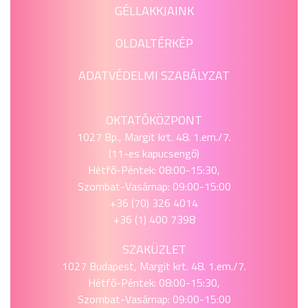
GÉLLAKKJAINK
OLDALTÉRKÉP
ADATVÉDELMI SZABÁLYZAT
OKTATÓKÖZPONT
1027 Bp., Margit krt. 48. 1.em./7.
(11-es kapucsengő)
Hétfő-Péntek: 08:00-15:30,
Szombat-Vasárnap: 09:00-15:00
+36 (70) 326 4014
+36 (1) 400 7398
SZAKÜZLET
1027 Budapest, Margit krt. 48. 1.em./7.
Hétfő-Péntek: 08:00-15:30,
Szombat-Vasárnap: 09:00-15:00