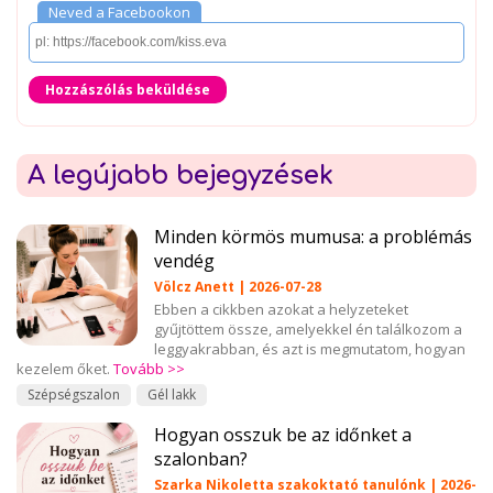
Neved a Facebookon
Hozzászólás beküldése
A legújabb bejegyzések
Minden körmös mumusa: a problémás
vendég
Völcz Anett | 2026-07-28
Ebben a cikkben azokat a helyzeteket
gyűjtöttem össze, amelyekkel én találkozom a
leggyakrabban, és azt is megmutatom, hogyan
kezelem őket.
Tovább >>
Szépségszalon
Gél lakk
Hogyan osszuk be az időnket a
szalonban?
Szarka Nikoletta szakoktató tanulónk | 2026-