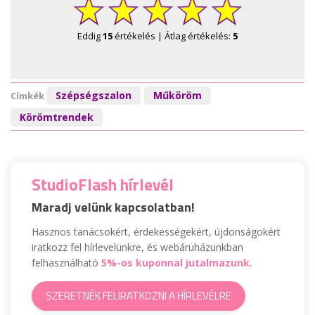
Eddig
15
értékelés | Átlag értékelés:
5
Szépségszalon
Műköröm
Címkék
Körömtrendek
StudioFlash hírlevél
Maradj velünk kapcsolatban!
Hasznos tanácsokért, érdekességekért, újdonságokért
iratkozz fel hírlevelünkre, és webáruházunkban
felhasználható
5%-os kuponnal jutalmazunk
.
SZERETNÉK FELIRATKOZNI A HÍRLEVÉLRE