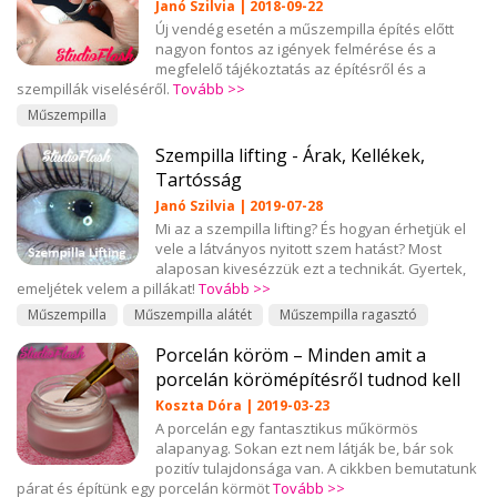
Janó Szilvia | 2018-09-22
Új vendég esetén a műszempilla építés előtt
nagyon fontos az igények felmérése és a
megfelelő tájékoztatás az építésről és a
szempillák viseléséről.
Tovább >>
Műszempilla
Szempilla lifting - Árak, Kellékek,
Tartósság
Janó Szilvia | 2019-07-28
Mi az a szempilla lifting? És hogyan érhetjük el
vele a látványos nyitott szem hatást? Most
alaposan kivesézzük ezt a technikát. Gyertek,
emeljétek velem a pillákat!
Tovább >>
Műszempilla
Műszempilla alátét
Műszempilla ragasztó
Porcelán köröm – Minden amit a
porcelán körömépítésről tudnod kell
Koszta Dóra | 2019-03-23
A porcelán egy fantasztikus műkörmös
alapanyag. Sokan ezt nem látják be, bár sok
pozitív tulajdonsága van. A cikkben bemutatunk
párat és építünk egy porcelán körmöt
Tovább >>