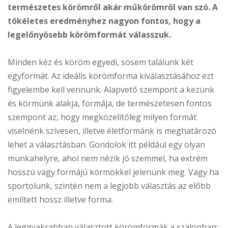
természetes körömről akár műkörömről van szó. A
tökéletes eredményhez nagyon fontos, hogy a
legelőnyösebb körömformát válasszuk.
Minden kéz és köröm egyedi, sosem találunk két
egyformát. Az ideális körömforma kiválasztásához ezt
figyelembe kell vennünk. Alapvető szempont a kezünk
és körmünk alakja, formája, de természetesen fontos
szempont az, hogy megközelítőleg milyen formát
viselnénk szívesen, illetve életformánk is meghatározó
lehet a választásban. Gondolok itt például egy olyan
munkahelyre, ahol nem nézik jó szemmel, ha extrém
hosszú vagy formájú körmökkel jelenünk meg. Vagy ha
sportolunk, szintén nem a legjobb választás az előbb
említett hossz illetve forma.
A leggyakrabban választott körömformák a szalonban: