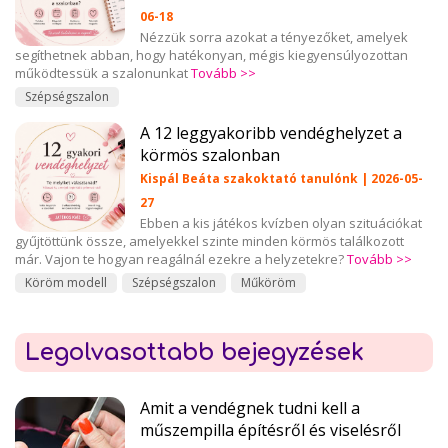
06-18
Nézzük sorra azokat a tényezőket, amelyek
segíthetnek abban, hogy hatékonyan, mégis kiegyensúlyozottan
működtessük a szalonunkat
Tovább >>
Szépségszalon
A 12 leggyakoribb vendéghelyzet a
körmös szalonban
Kispál Beáta szakoktató tanulónk | 2026-05-
27
Ebben a kis játékos kvízben olyan szituációkat
gyűjtöttünk össze, amelyekkel szinte minden körmös találkozott
már. Vajon te hogyan reagálnál ezekre a helyzetekre?
Tovább >>
Köröm modell
Szépségszalon
Műköröm
Legolvasottabb bejegyzések
Amit a vendégnek tudni kell a
műszempilla építésről és viselésről