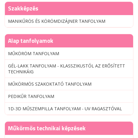
Szakképzés
MANIKŰRÖS ÉS KÖRÖMDIZÁJNER TANFOLYAM
Alap tanfolyamok
MŰKÖRÖM TANFOLYAM
GÉL-LAKK TANFOLYAM - KLASSZIKUSTÓL AZ ERŐSÍTETT
TECHNIKÁIG
MŰKÖRMÖS SZAKOKTATÓ TANFOLYAM
PEDIKŰR TANFOLYAM
1D-3D MŰSZEMPILLA TANFOLYAM - UV RAGASZTÓVAL
Műkörmös technikai képzések