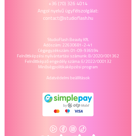
+36 (70) 326 4014
Angol nyelvű ügyfélszolgálat:
contact@studioflash.hu
StudioFlash Beauty Kft.
Adószám: 22630681-2-41
Cégjegyzékszám: 01-09-936594
Felnőttképzési nyilvántartási számunk: B/2020/001362
Felnőttképző engedély száma: E/2022/000132
Minőségpolitika
képzési program
Adatvédelmi beállítások