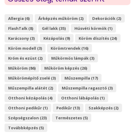
Allergia (6)
Árképzés műköröm (2)
Dekorációk (2)
FlashTalk (8)
Gél lakk (35)
Húsvéti körmök (1)
Karácsony (3)
Kézápolás (9)
Köröm díszítés (24)
Köröm modell (3)
Körömtrendek (16)
Króm és ezüst (2)
Műkörmös lámpák (3)
Műköröm (86)
Műköröm képzés (26)
Műkörömépítő zselé (3)
Műszempilla (17)
Műszempilla alátét (2)
Műszempilla ragasztó (3)
Otthoni kézápolás (4)
Otthoni lábápolás (1)
Otthoni pedikűr (1)
Pedikűr (13)
Szakképzés (2)
Szépségszalon (23)
Természetes (5)
Továbbképzés (5)