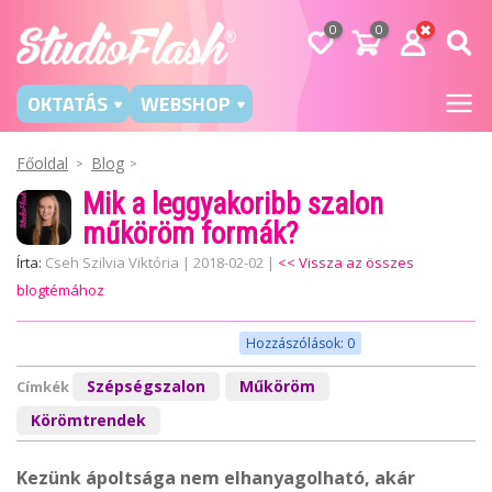
0
0
OKTATÁS
WEBSHOP
Főoldal
Blog
Mik a leggyakoribb szalon
műköröm formák?
Írta:
Cseh Szilvia Viktória
|
2018-02-02
|
<< Vissza az összes
blogtémához
Hozzászólások: 0
Szépségszalon
Műköröm
Címkék
Körömtrendek
Kezünk ápoltsága nem elhanyagolható, akár