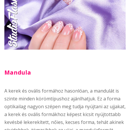
Mandula
A kerek és ovális formához hasonlóan, a mandulát is
szinte minden körömtípushoz ajánlhatjuk. Ez a forma
optikailag nagyon szépen meg tudja nyújtani az ujjakat,
a kerek és ovális formákhoz képest kicsit nyújtottabb
kevésbé lekerekített, nőies, kecses forma, tehát akinek
rövidebbek, tömzsibbek az ujjai, a mandulaformát