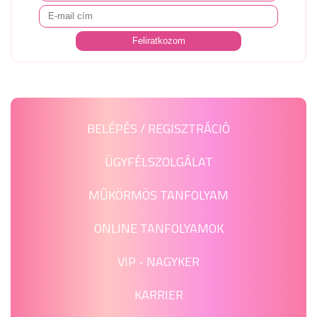
BELÉPÉS / REGISZTRÁCIÓ
ÜGYFÉLSZOLGÁLAT
MŰKÖRMÖS TANFOLYAM
ONLINE TANFOLYAMOK
VIP - NAGYKER
KARRIER