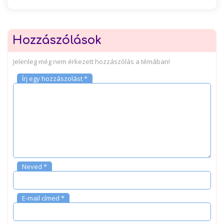
Hozzászólások
Jelenleg még nem érkezett hozzászólás a témában!
Írj egy hozzászolást *
Neved *
E-mail címed *