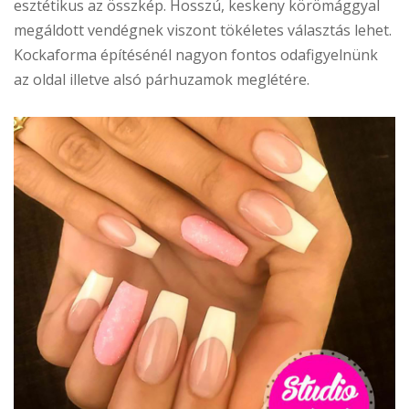
esztétikus az összkép. Hosszú, keskeny körömággyal
megáldott vendégnek viszont tökéletes választás lehet.
Kockaforma építésénél nagyon fontos odafigyelnünk
az oldal illetve alsó párhuzamok meglétére.