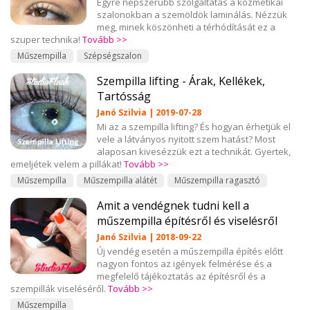
Egyre népszerűbb szolgáltatás a kozmetikai
szalonokban a szemöldök laminálás. Nézzük
meg, minek köszönheti a térhódítását ez a
szuper technika!
Tovább >>
Műszempilla
Szépségszalon
Szempilla lifting - Árak, Kellékek,
Tartósság
Janó Szilvia | 2019-07-28
Mi az a szempilla lifting? És hogyan érhetjük el
vele a látványos nyitott szem hatást? Most
alaposan kivesézzük ezt a technikát. Gyertek,
emeljétek velem a pillákat!
Tovább >>
Műszempilla
Műszempilla alátét
Műszempilla ragasztó
Amit a vendégnek tudni kell a
műszempilla építésről és viselésről
Janó Szilvia | 2018-09-22
Új vendég esetén a műszempilla építés előtt
nagyon fontos az igények felmérése és a
megfelelő tájékoztatás az építésről és a
szempillák viseléséről.
Tovább >>
Műszempilla