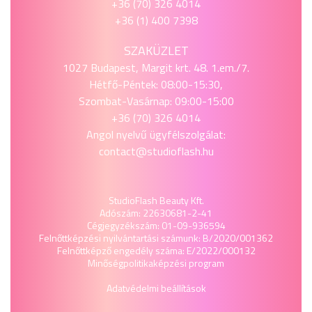
+36 (70) 326 4014
+36 (1) 400 7398
SZAKÜZLET
1027 Budapest, Margit krt. 48. 1.em./7.
Hétfő-Péntek: 08:00-15:30,
Szombat-Vasárnap: 09:00-15:00
+36 (70) 326 4014
Angol nyelvű ügyfélszolgálat:
contact@studioflash.hu
StudioFlash Beauty Kft.
Adószám: 22630681-2-41
Cégjegyzékszám: 01-09-936594
Felnőttképzési nyilvántartási számunk: B/2020/001362
Felnőttképző engedély száma: E/2022/000132
Minőségpolitika
képzési program
Adatvédelmi beállítások