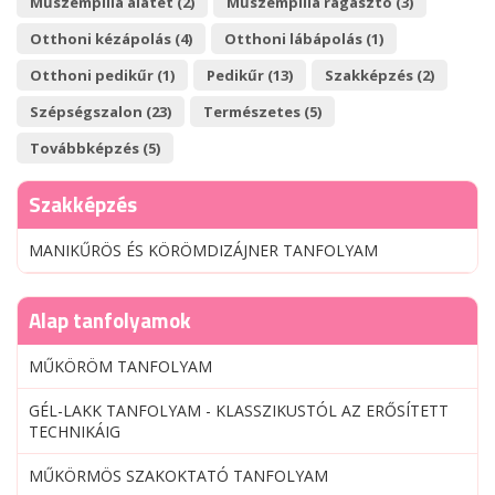
Műszempilla alátét (2)
Műszempilla ragasztó (3)
Otthoni kézápolás (4)
Otthoni lábápolás (1)
Otthoni pedikűr (1)
Pedikűr (13)
Szakképzés (2)
Szépségszalon (23)
Természetes (5)
Továbbképzés (5)
Szakképzés
MANIKŰRÖS ÉS KÖRÖMDIZÁJNER TANFOLYAM
Alap tanfolyamok
MŰKÖRÖM TANFOLYAM
GÉL-LAKK TANFOLYAM - KLASSZIKUSTÓL AZ ERŐSÍTETT
TECHNIKÁIG
MŰKÖRMÖS SZAKOKTATÓ TANFOLYAM