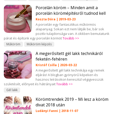
Porcelán köröm – Minden amit a
porcelán körömépítésről tudnod kell
Koszta Dóra | 2019-03-23
A porcelán egy fantasztikus műkörmös
alapanyag. Sokan ezt nem látják be, bár sok
pozitív tulajdonsága van. A cikkben bemutatunk
párat és építünk egy porcelán körmöt
Tovább >>
Műköröm
Műköröm képzés
A megerősített gél lakk technikáról
feketén-fehéren
Kristóf Csilla | 2020-03-22
A megerősített gél lakk technikája egy remek
eljárás! A blogban gyönyörű képeken és
hasznos leírásokon keresztül végigvesszük
születését, előnyeit és hátrányait
Tovább >>
Gél lakk
Körömtrendek 2019 – Mi lesz a köröm
divat 2018 után
Ludányi Fanni | 2018-11-07