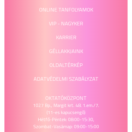
ONLINE TANFOLYAMOK
VIP - NAGYKER
KARRIER
GÉLLAKKJAINK
OLDALTÉRKÉP
ADATVÉDELMI SZABÁLYZAT
OKTATÓKÖZPONT
1027 Bp., Margit krt. 48. 1.em./7.
(11-es kapucsengő)
Hétfő-Péntek: 08:00-15:30,
Szombat-Vasárnap: 09:00-15:00