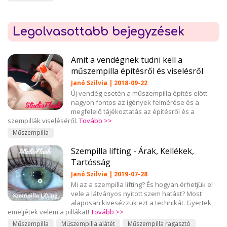
Legolvasottabb bejegyzések
Amit a vendégnek tudni kell a
műszempilla építésről és viselésről
Janó Szilvia | 2018-09-22
Új vendég esetén a műszempilla építés előtt
nagyon fontos az igények felmérése és a
megfelelő tájékoztatás az építésről és a
szempillák viseléséről.
Tovább >>
Műszempilla
Szempilla lifting - Árak, Kellékek,
Tartósság
Janó Szilvia | 2019-07-28
Mi az a szempilla lifting? És hogyan érhetjük el
vele a látványos nyitott szem hatást? Most
alaposan kivesézzük ezt a technikát. Gyertek,
emeljétek velem a pillákat!
Tovább >>
Műszempilla
Műszempilla alátét
Műszempilla ragasztó