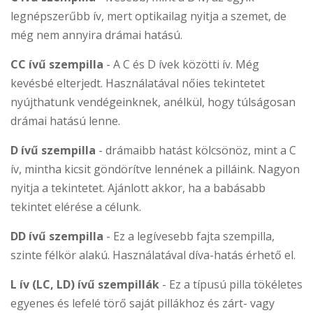
legnépszerűbb ív, mert optikailag nyitja a szemet, de
még nem annyira drámai hatású.
CC ívű szempilla
- A C és D ívek közötti ív. Még
kevésbé elterjedt. Használatával nőies tekintetet
nyújthatunk vendégeinknek, anélkül, hogy túlságosan
drámai hatású lenne.
D ívű szempilla
- drámaibb hatást kölcsönöz, mint a C
ív, mintha kicsit göndörítve lennének a pilláink. Nagyon
nyitja a tekintetet. Ajánlott akkor, ha a babásabb
tekintet elérése a célunk.
DD ívű szempilla
- Ez a legívesebb fajta szempilla,
szinte félkör alakú. Használatával díva-hatás érhető el.
L ív (LC, LD) ívű szempillák
- Ez a típusú pilla tökéletes
egyenes és lefelé törő saját pillákhoz és zárt- vagy