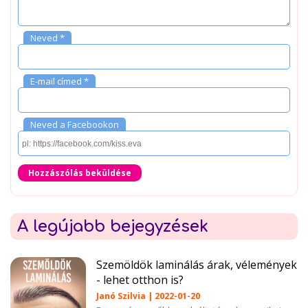
Neved *
E-mail címed *
Neved a Facebookon
Hozzászólás beküldése
A legújabb bejegyzések
Szemöldök laminálás árak, vélemények
- lehet otthon is?
Janó Szilvia | 2022-01-20