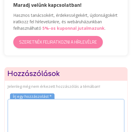
Maradj velünk kapcsolatban!
Hasznos tanácsokért, érdekességekért, újdonságokért
iratkozz fel hírlevelünkre, és webáruházunkban
felhasználható
5%-os kuponnal jutalmazunk
.
SZERETNÉK FELIRATKOZNI A HÍRLEVÉLRE
Hozzászólások
Jelenleg még nem érkezett hozzászólás a témában!
Írj egy hozzászolást *