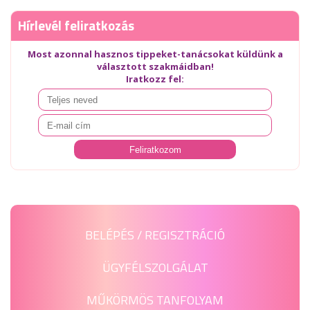
Hírlevél feliratkozás
Most azonnal hasznos tippeket-tanácsokat küldünk a
választott szakmáidban!
Iratkozz fel:
BELÉPÉS / REGISZTRÁCIÓ
ÜGYFÉLSZOLGÁLAT
MŰKÖRMÖS TANFOLYAM