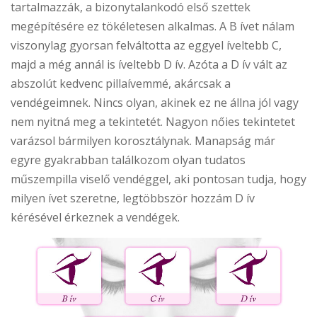
tartalmazzák, a bizonytalankodó első szettek
megépítésére ez tökéletesen alkalmas. A B ívet nálam
viszonylag gyorsan felváltotta az eggyel íveltebb C,
majd a még annál is íveltebb D ív. Azóta a D ív vált az
abszolút kedvenc pillaívemmé, akárcsak a
vendégeimnek. Nincs olyan, akinek ez ne állna jól vagy
nem nyitná meg a tekintetét. Nagyon nőies tekintetet
varázsol bármilyen korosztálynak. Manapság már
egyre gyakrabban találkozom olyan tudatos
műszempilla viselő vendéggel, aki pontosan tudja, hogy
milyen ívet szeretne, legtöbbször hozzám D ív
kérésével érkeznek a vendégek.