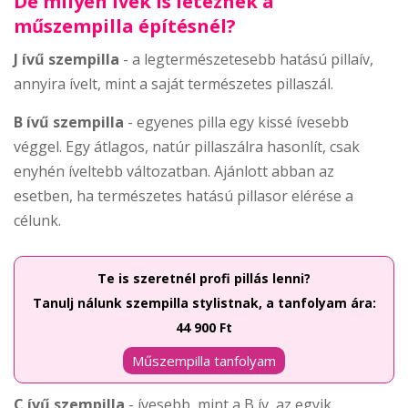
De milyen ívek is léteznek a
műszempilla építésnél?
J ívű szempilla
- a legtermészetesebb hatású pillaív,
annyira ívelt, mint a saját természetes pillaszál.
B ívű szempilla
- egyenes pilla egy kissé ívesebb
véggel. Egy átlagos, natúr pillaszálra hasonlít, csak
enyhén íveltebb változatban. Ajánlott abban az
esetben, ha természetes hatású pillasor elérése a
célunk.
Te is szeretnél profi pillás lenni?
Tanulj nálunk szempilla stylistnak, a tanfolyam ára:
44 900 Ft
Műszempilla tanfolyam
C ívű szempilla
- ívesebb, mint a B ív, az egyik