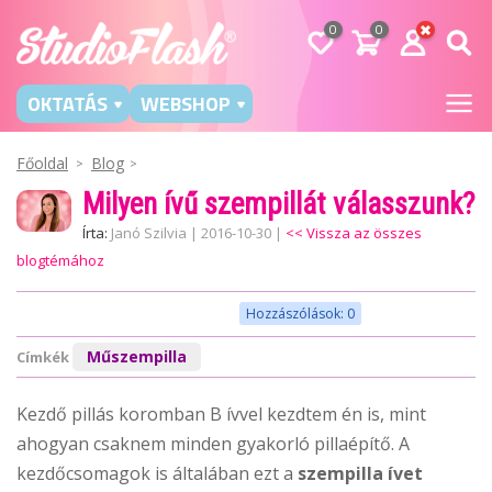
0
0
OKTATÁS
WEBSHOP
Főoldal
Blog
Milyen ívű szempillát válasszunk?
Írta:
Janó Szilvia
|
2016-10-30
|
<< Vissza az összes
blogtémához
Hozzászólások: 0
Műszempilla
Címkék
Kezdő pillás koromban B ívvel kezdtem én is, mint
ahogyan csaknem minden gyakorló pillaépítő. A
kezdőcsomagok is általában ezt a
szempilla ívet