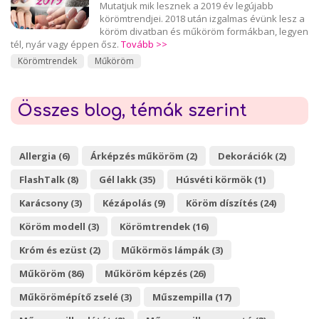
Mutatjuk mik lesznek a 2019 év legújabb
körömtrendjei. 2018 után izgalmas évünk lesz a
köröm divatban és műköröm formákban, legyen
tél, nyár vagy éppen ősz.
Tovább >>
Körömtrendek
Műköröm
Összes blog, témák szerint
Allergia (6)
Árképzés műköröm (2)
Dekorációk (2)
FlashTalk (8)
Gél lakk (35)
Húsvéti körmök (1)
Karácsony (3)
Kézápolás (9)
Köröm díszítés (24)
Köröm modell (3)
Körömtrendek (16)
Króm és ezüst (2)
Műkörmös lámpák (3)
Műköröm (86)
Műköröm képzés (26)
Műkörömépítő zselé (3)
Műszempilla (17)