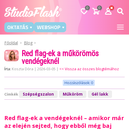
0
0
OKTATÁS
WEBSHOP
Főoldal
Blog
Red flag-ek a műkörömös
vendégeknél
Írta:
Koszta Dóra
|
2026-03-05
|
<< Vissza az összes blogtémához
Hozzászólások: 0
Szépségszalon
Műköröm
Gél lakk
Címkék
Red flag-ek a vendégeknél – amikor már
az elején sejted, hogy ebből még baj