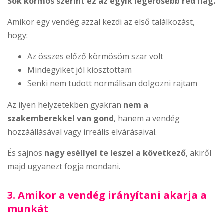
Sok körmös szerint ez az egyik legerősebb red flag.
Amikor egy vendég azzal kezdi az első találkozást,
hogy:
Az összes előző körmösöm szar volt
Mindegyiket jól kiosztottam
Senki nem tudott normálisan dolgozni rajtam
Az ilyen helyzetekben gyakran
nem a
szakemberekkel van gond
, hanem a vendég
hozzáállásával vagy irreális elvárásaival.
És sajnos
nagy eséllyel te leszel a következő
, akiről
majd ugyanezt fogja mondani.
3. Amikor a vendég irányítani akarja a
munkát