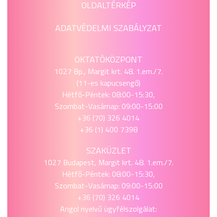
OLDALTÉRKÉP
ADATVÉDELMI SZABÁLYZAT
OKTATÓKÖZPONT
1027 Bp., Margit krt. 48. 1.em./7.
(11-es kapucsengő)
Hétfő-Péntek: 08:00-15:30,
Szombat-Vasárnap: 09:00-15:00
+36 (70) 326 4014
+36 (1) 400 7398
SZAKÜZLET
1027 Budapest, Margit krt. 48. 1.em./7.
Hétfő-Péntek: 08:00-15:30,
Szombat-Vasárnap: 09:00-15:00
+36 (70) 326 4014
Angol nyelvű ügyfélszolgálat: