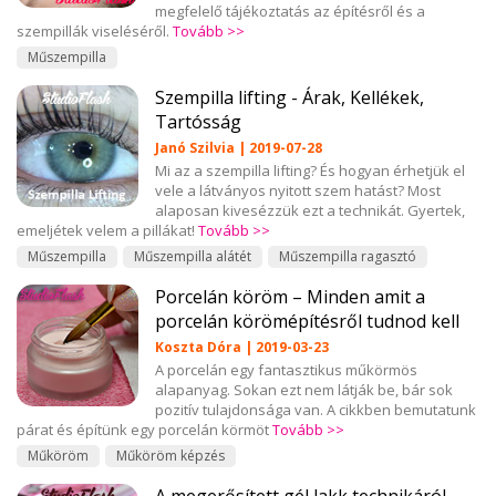
megfelelő tájékoztatás az építésről és a
szempillák viseléséről.
Tovább >>
Műszempilla
Szempilla lifting - Árak, Kellékek,
Tartósság
Janó Szilvia | 2019-07-28
Mi az a szempilla lifting? És hogyan érhetjük el
vele a látványos nyitott szem hatást? Most
alaposan kivesézzük ezt a technikát. Gyertek,
emeljétek velem a pillákat!
Tovább >>
Műszempilla
Műszempilla alátét
Műszempilla ragasztó
Porcelán köröm – Minden amit a
porcelán körömépítésről tudnod kell
Koszta Dóra | 2019-03-23
A porcelán egy fantasztikus műkörmös
alapanyag. Sokan ezt nem látják be, bár sok
pozitív tulajdonsága van. A cikkben bemutatunk
párat és építünk egy porcelán körmöt
Tovább >>
Műköröm
Műköröm képzés