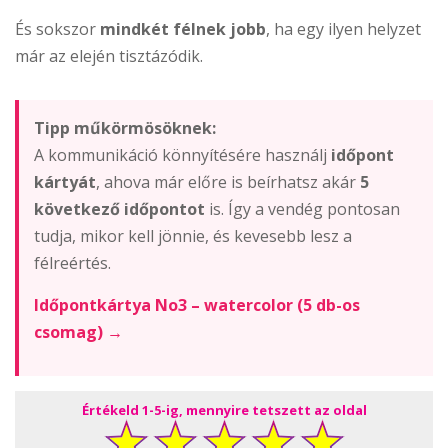
És sokszor
mindkét félnek jobb
, ha egy ilyen helyzet
már az elején tisztázódik.
Tipp műkörmösöknek:
A kommunikáció könnyítésére használj
időpont
kártyát
, ahova már előre is beírhatsz akár
5
következő időpontot
is. Így a vendég pontosan
tudja, mikor kell jönnie, és kevesebb lesz a
félreértés.
Időpontkártya No3 – watercolor (5 db-os
csomag) →
Értékeld 1-5-ig, mennyire tetszett az oldal