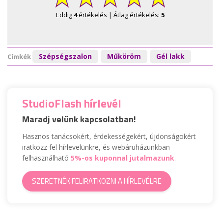
Eddig
4
értékelés | Átlag értékelés:
5
Szépségszalon
Műköröm
Gél lakk
Címkék
StudioFlash hírlevél
Maradj velünk kapcsolatban!
Hasznos tanácsokért, érdekességekért, újdonságokért
iratkozz fel hírlevelünkre, és webáruházunkban
felhasználható
5%-os kuponnal jutalmazunk
.
SZERETNÉK FELIRATKOZNI A HÍRLEVÉLRE