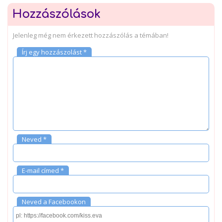
Hozzászólások
Jelenleg még nem érkezett hozzászólás a témában!
Írj egy hozzászolást *
Neved *
E-mail címed *
Neved a Facebookon