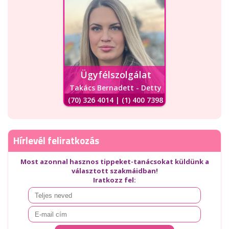
Ügyfélszolgálat
Takács Bernadett - Detty
(70) 326 4014 | (1) 400 7398
Hírlevél feliratkozás
Most azonnal hasznos tippeket-tanácsokat küldünk a
választott szakmáidban!
Iratkozz fel: