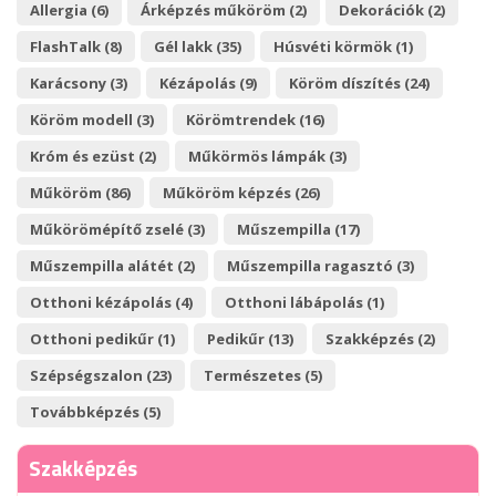
Allergia (6)
Árképzés műköröm (2)
Dekorációk (2)
FlashTalk (8)
Gél lakk (35)
Húsvéti körmök (1)
Karácsony (3)
Kézápolás (9)
Köröm díszítés (24)
Köröm modell (3)
Körömtrendek (16)
Króm és ezüst (2)
Műkörmös lámpák (3)
Műköröm (86)
Műköröm képzés (26)
Műkörömépítő zselé (3)
Műszempilla (17)
Műszempilla alátét (2)
Műszempilla ragasztó (3)
Otthoni kézápolás (4)
Otthoni lábápolás (1)
Otthoni pedikűr (1)
Pedikűr (13)
Szakképzés (2)
Szépségszalon (23)
Természetes (5)
Továbbképzés (5)
Szakképzés