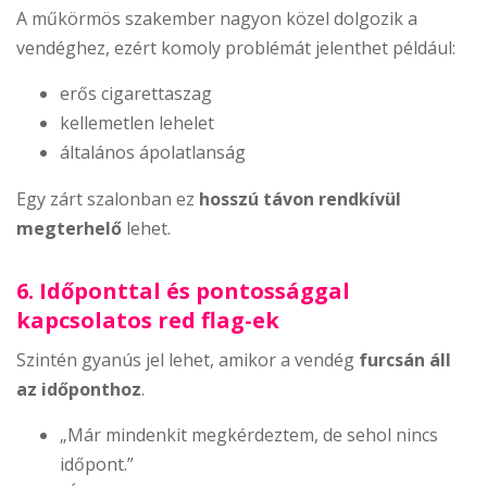
A műkörmös szakember nagyon közel dolgozik a
vendéghez, ezért komoly problémát jelenthet például:
erős cigarettaszag
kellemetlen lehelet
általános ápolatlanság
Egy zárt szalonban ez
hosszú távon rendkívül
megterhelő
lehet.
6. Időponttal és pontossággal
kapcsolatos red flag-ek
Szintén gyanús jel lehet, amikor a vendég
furcsán áll
az időponthoz
.
„Már mindenkit megkérdeztem, de sehol nincs
időpont.”