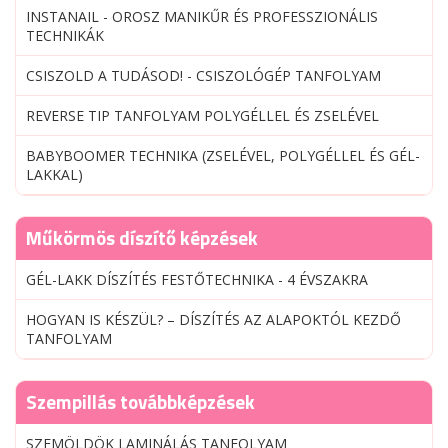
INSTANAIL - OROSZ MANIKŰR ÉS PROFESSZIONÁLIS
TECHNIKÁK
CSISZOLD A TUDÁSOD! - CSISZOLÓGÉP TANFOLYAM
REVERSE TIP TANFOLYAM POLYGÉLLEL ÉS ZSELÉVEL
BABYBOOMER TECHNIKA (ZSELÉVEL, POLYGÉLLEL ÉS GÉL-
LAKKAL)
Műkörmös díszítő képzések
GÉL-LAKK DÍSZÍTÉS FESTŐTECHNIKA - 4 ÉVSZAKRA
HOGYAN IS KÉSZÜL? – DÍSZÍTÉS AZ ALAPOKTÓL KEZDŐ
TANFOLYAM
Szempillás továbbképzések
SZEMÖLDÖK LAMINÁLÁS TANFOLYAM