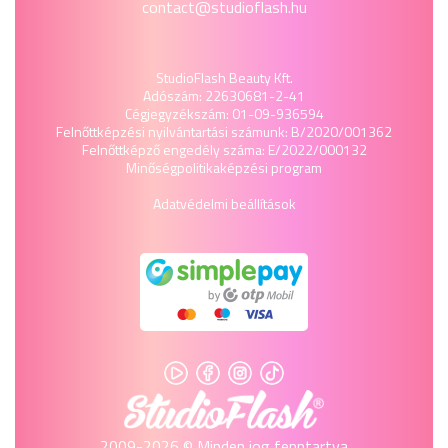
contact@studioflash.hu
StudioFlash Beauty Kft.
Adószám: 22630681-2-41
Cégjegyzékszám: 01-09-936594
Felnőttképzési nyilvántartási számunk: B/2020/001362
Felnőttképző engedély száma: E/2022/000132
Minőségpolitika
képzési program
Adatvédelmi beállítások
2009-2026 © Minden jog fenntartva