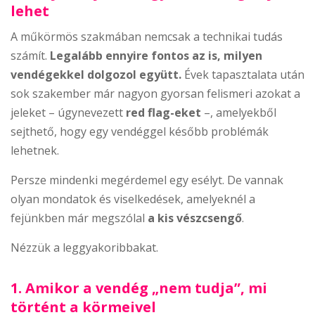
lehet
A műkörmös szakmában nemcsak a technikai tudás
számít.
Legalább ennyire fontos az is, milyen
vendégekkel dolgozol együtt.
Évek tapasztalata után
sok szakember már nagyon gyorsan felismeri azokat a
jeleket – úgynevezett
red flag-eket
–, amelyekből
sejthető, hogy egy vendéggel később problémák
lehetnek.
Persze mindenki megérdemel egy esélyt. De vannak
olyan mondatok és viselkedések, amelyeknél a
fejünkben már megszólal
a kis vészcsengő
.
Nézzük a leggyakoribbakat.
1. Amikor a vendég „nem tudja”, mi
történt a körmeivel