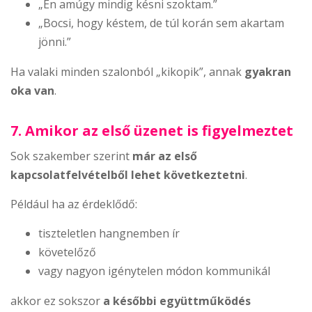
„Én amúgy mindig késni szoktam.”
„Bocsi, hogy késtem, de túl korán sem akartam
jönni.”
Ha valaki minden szalonból „kikopik”, annak
gyakran
oka van
.
7. Amikor az első üzenet is figyelmeztet
Sok szakember szerint
már az első
kapcsolatfelvételből lehet következtetni
.
Például ha az érdeklődő:
tiszteletlen hangnemben ír
követelőző
vagy nagyon igénytelen módon kommunikál
akkor ez sokszor
a későbbi együttműködés