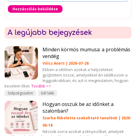
Hozzászólás beküldése
A legújabb bejegyzések
Minden körmös mumusa: a problémás
vendég
Völcz Anett | 2026-07-28
Ebben a cikkben azokat a helyzeteket
gyűjtöttem össze, amelyekkel én találkozom a
leggyakrabban, és azt is megmutatom, hogyan
kezelem őket.
Tovább >>
Szépségszalon
Gél lakk
Hogyan osszuk be az időnket a
szalonban?
Szarka Nikoletta szakoktató tanulónk | 2026-
06-18
Nézzük sorra azokat a tényezőket, amelyek