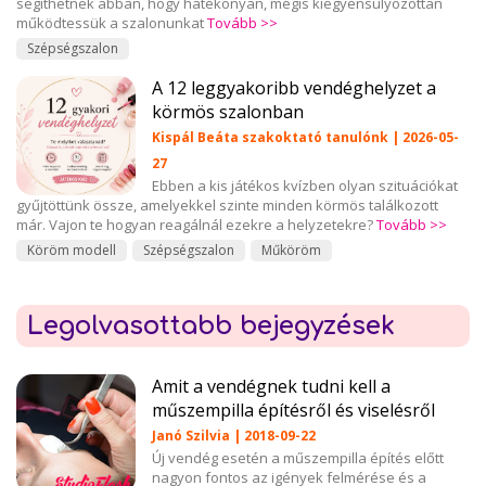
segíthetnek abban, hogy hatékonyan, mégis kiegyensúlyozottan
működtessük a szalonunkat
Tovább >>
Szépségszalon
A 12 leggyakoribb vendéghelyzet a
körmös szalonban
Kispál Beáta szakoktató tanulónk | 2026-05-
27
Ebben a kis játékos kvízben olyan szituációkat
gyűjtöttünk össze, amelyekkel szinte minden körmös találkozott
már. Vajon te hogyan reagálnál ezekre a helyzetekre?
Tovább >>
Köröm modell
Szépségszalon
Műköröm
Legolvasottabb bejegyzések
Amit a vendégnek tudni kell a
műszempilla építésről és viselésről
Janó Szilvia | 2018-09-22
Új vendég esetén a műszempilla építés előtt
nagyon fontos az igények felmérése és a