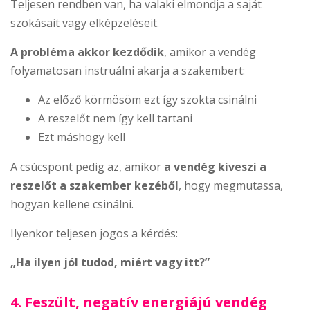
Teljesen rendben van, ha valaki elmondja a saját
szokásait vagy elképzeléseit.
A probléma akkor kezdődik
, amikor a vendég
folyamatosan instruálni akarja a szakembert:
Az előző körmösöm ezt így szokta csinálni
A reszelőt nem így kell tartani
Ezt máshogy kell
A csúcspont pedig az, amikor
a vendég kiveszi a
reszelőt a szakember kezéből
, hogy megmutassa,
hogyan kellene csinálni.
Ilyenkor teljesen jogos a kérdés:
„Ha ilyen jól tudod, miért vagy itt?”
4. Feszült, negatív energiájú vendég