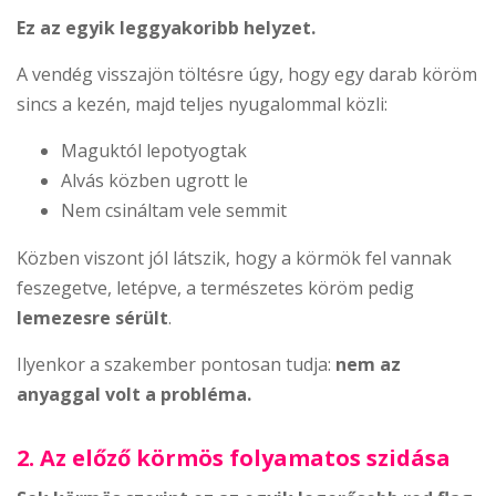
Ez az egyik leggyakoribb helyzet.
A vendég visszajön töltésre úgy, hogy egy darab köröm
sincs a kezén, majd teljes nyugalommal közli:
Maguktól lepotyogtak
Alvás közben ugrott le
Nem csináltam vele semmit
Közben viszont jól látszik, hogy a körmök fel vannak
feszegetve, letépve, a természetes köröm pedig
lemezesre sérült
.
Ilyenkor a szakember pontosan tudja:
nem az
anyaggal volt a probléma.
2. Az előző körmös folyamatos szidása