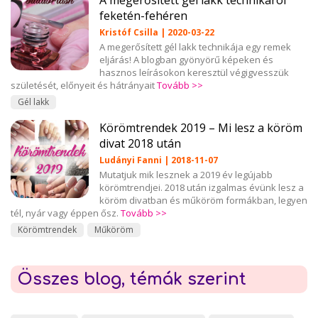
A megerősített gél lakk technikáról
feketén-fehéren
Kristóf Csilla | 2020-03-22
A megerősített gél lakk technikája egy remek
eljárás! A blogban gyönyörű képeken és
hasznos leírásokon keresztül végigvesszük
születését, előnyeit és hátrányait
Tovább >>
Gél lakk
Körömtrendek 2019 – Mi lesz a köröm
divat 2018 után
Ludányi Fanni | 2018-11-07
Mutatjuk mik lesznek a 2019 év legújabb
körömtrendjei. 2018 után izgalmas évünk lesz a
köröm divatban és műköröm formákban, legyen
tél, nyár vagy éppen ősz.
Tovább >>
Körömtrendek
Műköröm
Összes blog, témák szerint