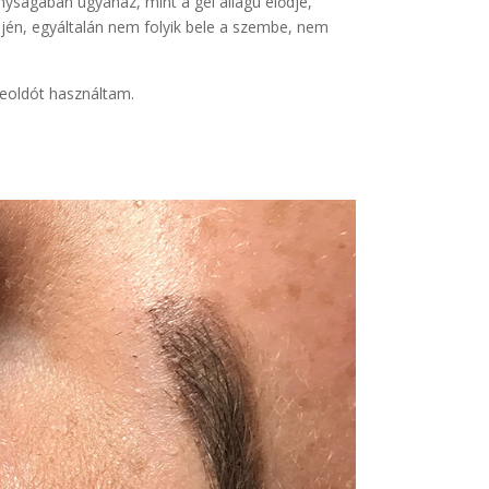
yságában ugyanaz, mint a gél állagú elődje,
jén, egyáltalán nem folyik bele a szembe, nem
leoldót használtam.