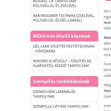
REVERSE TIP TANFOLYAM
POLYGÉLLEL ÉS ZSELÉVEL
Ha r
BABYBOOMER TECHNIKA (ZSELÉVEL,
egys
POLYGÉLLEL ÉS GÉL-LAKKAL)
leo
oldó
Műkörmös díszítő képzések
Nem
állo
GÉL-LAKK DÍSZÍTÉS FESTŐTECHNIKA
tud 
- 4 ÉVSZAKRA
ven
HOGYAN IS KÉSZÜL? – DÍSZÍTÉS AZ
Font
ALAPOKTÓL KEZDŐ TANFOLYAM
kerü
szál
Szempillás továbbképzések
Mégi
has
SZEMÖLDÖK LAMINÁLÁS
TANFOLYAM
szem
Azér
SZEMPILLA LIFTING TANFOLYAM