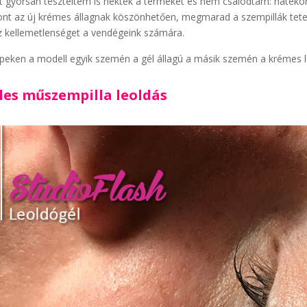
t gyorsan teszteltem is nektek a terméket és nem csalódtam: hatékon
ont az új krémes állagnak köszönhetően, megmarad a szempillák tete
 kellemetlenséget a vendégeink számára.
peken a modell egyik szemén a gél állagú a másik szemén a krémes 
les műszempilla leoldás