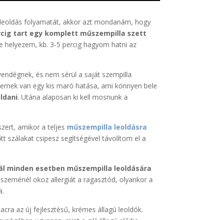
 leoldás folyamatát, akkor azt mondanám, hogy
rcig tart egy komplett műszempilla szett
ekre helyezem, kb. 3-5 percig hagyom hatni az
endégnek, és nem sérül a saját szempilla
zernek van egy kis maró hatása, ami könnyen bele
ldani
. Utána alaposan ki kell mosnunk a
ert, amikor a teljes
műszempilla leoldásra
őtt szálakat csipesz segítségével távolítom el a
.
l minden esetben műszempilla leoldására
szeménél okoz allergiát a ragasztód, olyankor a
a.
cra az új fejlesztésű, krémes állagú leoldók.