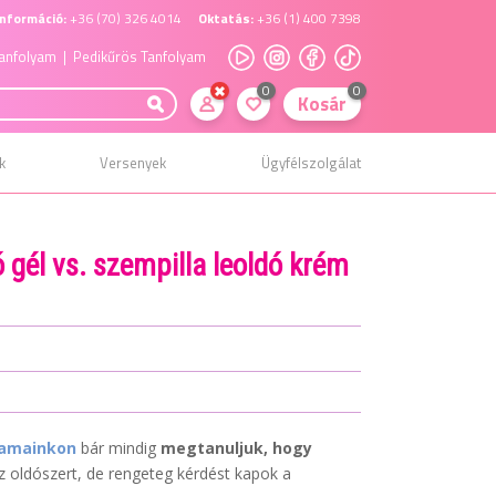
nformáció:
+36 (70) 326 4014
Oktatás:
+36 (1) 400 7398
anfolyam
| Pedikűrös Tanfolyam
0
0
Kosár
k
Versenyek
Ügyfélszolgálat
 gél vs. szempilla leoldó krém
yamainkon
bár mindig
megtanuljuk, hogy
z oldószert, de rengeteg kérdést kapok a