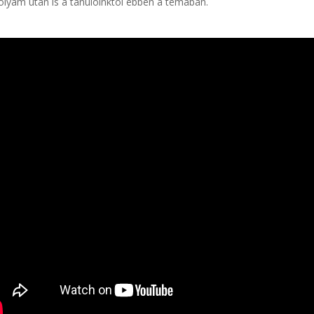
olyam után is a tanulóinktól ebben a témában.