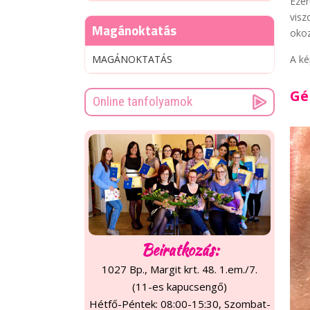
Ezér
visz
Magánoktatás
okoz
MAGÁNOKTATÁS
A ké
Gé
Online tanfolyamok
Beiratkozás:
1027 Bp., Margit krt. 48. 1.em./7.
(11-es kapucsengő)
Hétfő-Péntek: 08:00-15:30, Szombat-