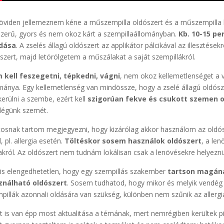
öviden jellemeznem kéne a műszempilla oldószert és a műszempilla
zerű, gyors és nem okoz kárt a szempillaállományban.
Kb. 10-15 pe
ldása
. A zselés állagú oldószert az applikátor pálcikával az illesztés
szert, majd letörölgetem a műszálakat a saját szempillákról.
 kell feszegetni, tépkedni, vágni
, nem okoz kellemetlenséget a v
mánya. Egy kellemetlenség van mindössze, hogy a zselé állagú oldós
kerülni a szembe, ezért kell
szigorúan fekve és csukott szemen o
dégünk szemét.
osnak tartom megjegyezni, hogy kizárólag akkor használom az oldósz
l, pl. allergia esetén.
Töltéskor sosem használok oldószert
, a len
akról. Az oldószert nem tudnám lokálisan csak a lenövésekre helyezni
s elengedhetetlen, hogy egy szempillás szakember
tartson magáná
ználható oldószert
. Sosem tudhatod, hogy mikor és melyik vendég 
pillák azonnali oldására van szükség, különben nem szűnik az allergi
t is van épp most aktualitása a témának, mert nemrégiben kerültek pia