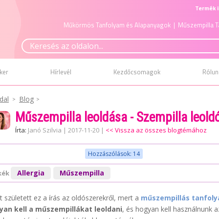
Termék i
Műkörmös Tanfolyam és Alapanyagok
| Műszempilla T
ker
Hírlevél
Kezdőcsomagok
Rólun
dal
Blog
Műszempilla leoldása - Szempilla leoldó
Írta:
Janó Szilvia
|
2017-11-20
|
<< Vissza az összes blogtémához
Hozzászólások: 14
Allergia
Műszempilla
kék
t született ez a írás az oldószerekről, mert a
műszempillás tanfol
yan kell a műszempillákat leoldani
, és hogyan kell használnunk a