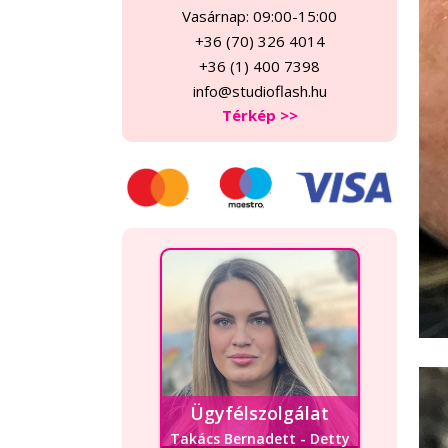
Vasárnap: 09:00-15:00
+36 (70) 326 4014
+36 (1) 400 7398
info@studioflash.hu
Térkép >>
Ügyfélszolgálat
Takács Bernadett - Detty