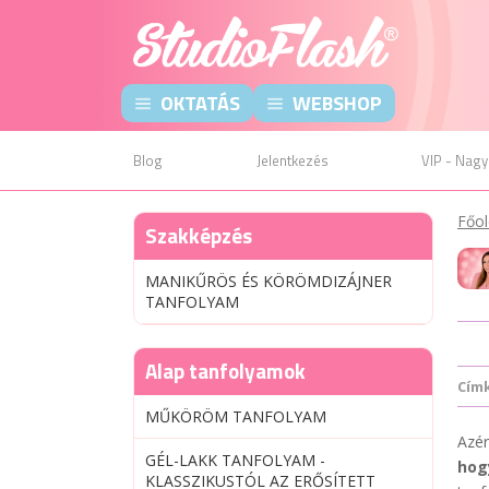
OKTATÁS
WEBSHOP
Blog
Jelentkezés
VIP - Nagy
Főol
Szakképzés
MANIKŰRÖS ÉS KÖRÖMDIZÁJNER
TANFOLYAM
Alap tanfolyamok
Cím
MŰKÖRÖM TANFOLYAM
Azér
GÉL-LAKK TANFOLYAM -
hog
KLASSZIKUSTÓL AZ ERŐSÍTETT