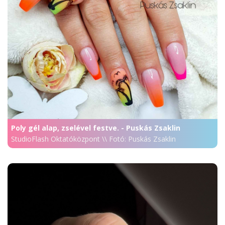
Poly gél alap, zselével festve. - Puskás Zsaklin
StudioFlash Oktatóközpont \\ Fotó: Puskás Zsaklin