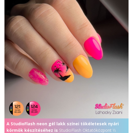
A StudioFlash neon gél lakk színei tökéletesek nyári
körmök készítéséhez is
StudioFlash Oktatóközpont \\