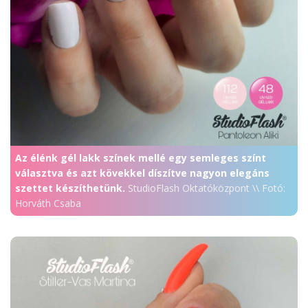
Az élénk gél lakk színek mellé egy semleges színt
választva és azt kövekkel díszítve nagyon elegáns
szettet készíthetünk.
StudioFlash Oktatóközpont \\ Fotó:
Horváth Csaba