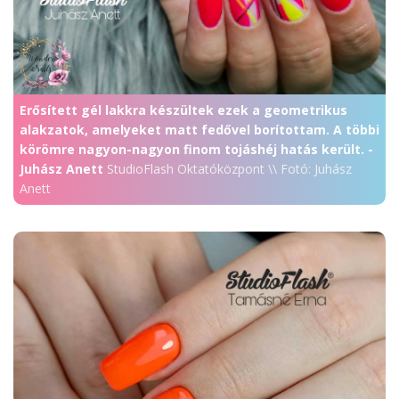
Erősített gél lakkra készültek ezek a geometrikus
alakzatok, amelyeket matt fedővel borítottam. A többi
körömre nagyon-nagyon finom tojáshéj hatás került. -
Juhász Anett
StudioFlash Oktatóközpont \\ Fotó: Juhász
Anett