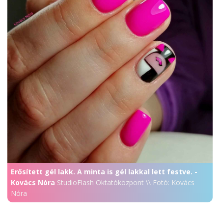
Erősített gél lakk. A minta is gél lakkal lett festve. -
Kovács Nóra
StudioFlash Oktatóközpont \\ Fotó: Kovács
Nóra