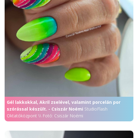
Gél lakkokkal, Akril zselével, valamint porcelán por
szórással készült. - Csiszár Noémi
StudioFlash
Oktatóközpont \\ Fotó: Csiszár Noémi