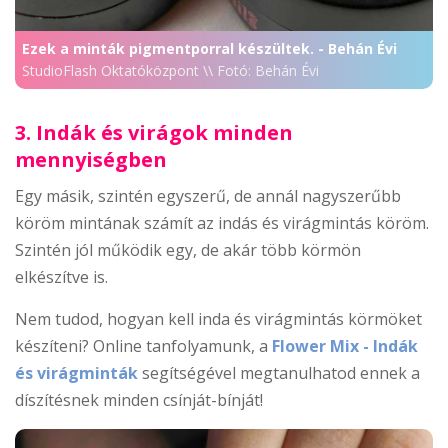
Ezek a minták pigmentporral készültek. - Behán Évi
StudioFlash Oktatóközpont \\ Fotó: Behán Évi
3. Indák és virágok minden
mennyiségben
Egy másik, szintén egyszerű, de annál nagyszerűbb
köröm mintának számít az indás és virágmintás köröm.
Szintén jól működik egy, de akár több körmön
elkészítve is.
Nem tudod, hogyan kell inda és virágmintás körmöket
készíteni? Online tanfolyamunk, a
Flower Mix - Indák
és virágminták
segítségével megtanulhatod ennek a
díszítésnek minden csínját-bínját!