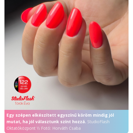
Egy szépen elkészített egyszínű köröm mindig jól
mutat, ha jól választunk színt hozzá.
StudioFlash
Oktatóközpont \\ Fotó: Horváth Csaba