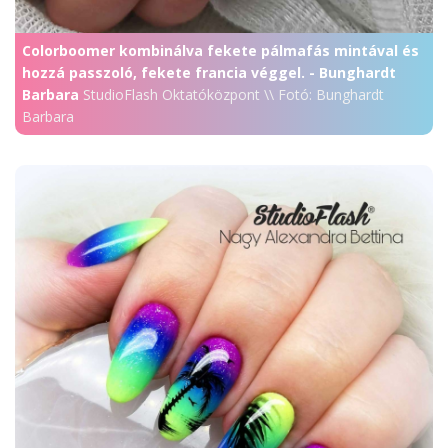
Colorboomer kombinálva fekete pálmafás mintával és
hozzá passzoló, fekete francia véggel. - Bunghardt
Barbara
StudioFlash Oktatóközpont \\ Fotó: Bunghardt
Barbara