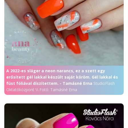
A 2022-es sláger a neon narancs, ez a szett egy
erősített gél lakkal készült saját köröm. Gél lakkal és
füst fóliával díszítettem. - Tamásné Erna
StudioFlash
Oktatóközpont \\ Fotó: Tamásné Erna