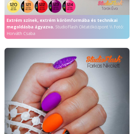
Extrém színek, extrém körömformába és technikai
megoldásba ágyazva.
StudioFlash Oktatóközpont \\ Fotó:
Horváth Csaba