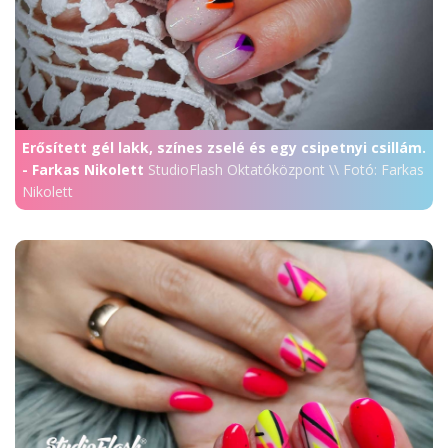
Erősített gél lakk, színes zselé és egy csipetnyi csillám.
- Farkas Nikolett
StudioFlash Oktatóközpont \\ Fotó: Farkas
Nikolett