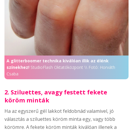
A glitterboomer technika kiválóan illik az élénk
színekhez!
StudioFlash Oktatóközpont \\ Fotó: Horváth
Csaba
2. Sziluettes, avagy festett fekete
köröm minták
Ha az egyszerű gél lakkot feldobnád valamivel, jó
választás a sziluettes köröm minta egy, vagy több
körömre. A fekete köröm minták kiválóan illenek a