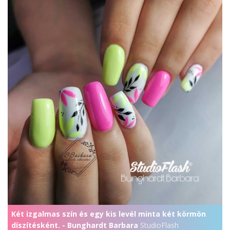
Két izgalmas szín és egy kis levél minta két körmön
díszítésként. - Bunghardt Barbara
StudioFlash