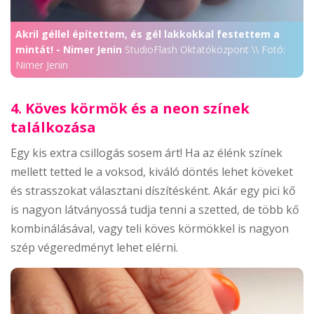
Akril géllel építettem, és gél lakkokkal festettem a
mintát! - Nimer Jenin
StudioFlash Oktatóközpont \\ Fotó:
Nimer Jenin
4. Köves körmök és a neon színek
találkozása
Egy kis extra csillogás sosem árt! Ha az élénk színek
mellett tetted le a voksod, kiváló döntés lehet köveket
és strasszokat választani díszítésként. Akár egy pici kő
is nagyon látványossá tudja tenni a szetted, de több kő
kombinálásával, vagy teli köves körmökkel is nagyon
szép végeredményt lehet elérni.