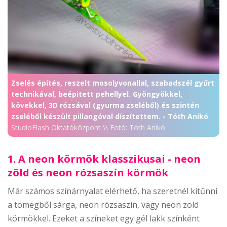
Zselés építés, reszelt mosolyvonallal, szabadszél gyűrt
technikával, beépitett pehellyel. Gyöngyökkel,
kövekkel, 3D rózsával (gyurma zseléből) és szintén
zseléből készült pillangóval díszítettem. - Tóth Anikó
StudioFlash Oktatóközpont \\ Fotó: Tóth Anikó
1. A neon körmök klasszikusai - neon
zöld és neon rózsaszín körmök
Már számos színárnyalat elérhető, ha szeretnél kitűnni
a tömegből sárga, neon rózsaszín, vagy neon zöld
körmökkel. Ezeket a színeket egy gél lakk színként