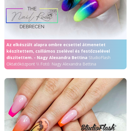
Az elkészült alapra ombre ecsettel átmenetet
készítettem, csillámos zselével és festőzselével
díszítettem. - Nagy Alexandra Bettina
StudioFlash
Oktatóközpont \\ Fotó: Nagy Alexandra Bettina