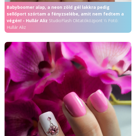
Babyboomer alap, a neon zöld gél lakkra pedig
sellőport szórtam a fényzselébe, amit nem fedtem a
végén! - Hullár Aliz
StudioFlash Oktatóközpont \\ Fotó:
Hullár Aliz