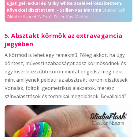
ujjat gél lakkal és Milky white zselével készítettem.
Kövekkel díszítettem. - Stiller-Vas Martina
StudioFlash
Oktatóközpont \\ Fotó: Stiller-Vas Martina
5. Absztakt körmök az extravagancia
jegyében
A körmöd is lehet egy remekmű. Főleg akkor, ha úgy
döntesz, művészi szabadságot adsz körmösödnek és
egy kísérletezzőbb körömmintát engedsz meg neki,
mint amilyenek például az absztrakt köröm díszítések.
Vonalak, foltok, geometrikus alakzatok, merész
színválasztások és technikai megoldások. Bevállalod?