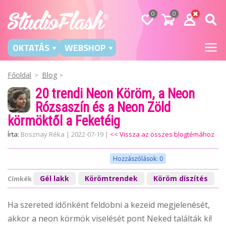
0
0
OKTATÁS
WEBSHOP
Főoldal
Blog
20 trendi Neon Köröm, a Neon
Rózsaszín és a Neon Zöld
körmöktől a Feketéig
Írta:
Bosznay Réka
|
2022-07-19
|
<< Vissza az összes blogtémához
Hozzászólások: 0
Gél lakk
Körömtrendek
Köröm díszítés
Címkék
Ha szereted időnként feldobni a kezeid megjelenését,
akkor a neon körmök viselését pont Neked találták ki!