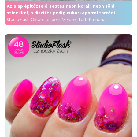
Az alap építőzselé. Festés neon korall, neon zöld
színekkel, a díszítés pedig cukorkaporral történt.
StudioFlash Oktatóközpont \\ Fotó: Tóth Ramóna