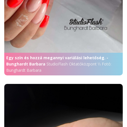
Egy szín és hozzá megannyi variálási lehetőség. -
Bunghardt Barbara
StudioFlash Oktatóközpont \\ Fotó:
Bunghardt Barbara