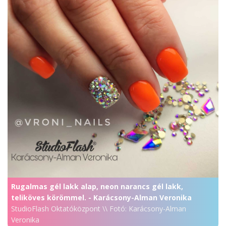
Rugalmas gél lakk alap, neon narancs gél lakk,
teliköves körömmel. - Karácsony-Alman Veronika
StudioFlash Oktatóközpont \\ Fotó: Karácsony-Alman
Veronika