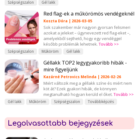
Szépségszalon
Gél lakk
Red flag-ek a műkörömös vendégeknél
Koszta Dóra | 2026-03-05
Sok szakember már nagyon gyorsan felismeri
azokat a jeleket – úgynevezett red flag-eket –,
amelyekből sejthető, hogy egy vendéggel
később problémák lehetnek.
Tovább >>
Szépségszalon
Műköröm
Gél lakk
Géllakk TOP2 legygyakoribb hibák -
mire figyeljünk
Kazárné Petrovics Melinda | 2026-02-26
Miért változik meg a géllakk színe és miért nem
köt át? Ezek gyakori hibák, de könnyen
megtanulható hogyan kerüld el őket.
Tovább >>
Gél lakk
Műköröm
Szépségszalon
Továbbképzés
Legolvasottabb bejegyzések