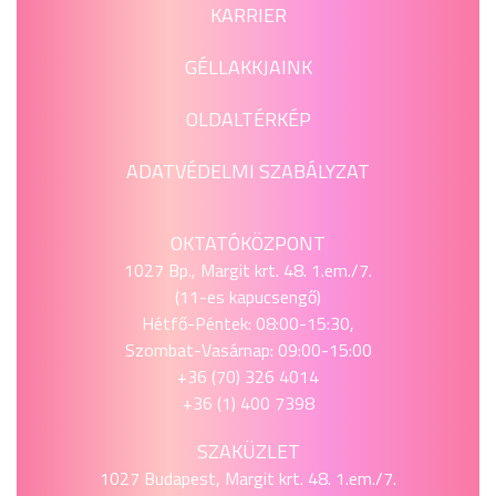
KARRIER
GÉLLAKKJAINK
OLDALTÉRKÉP
ADATVÉDELMI SZABÁLYZAT
OKTATÓKÖZPONT
1027 Bp., Margit krt. 48. 1.em./7.
(11-es kapucsengő)
Hétfő-Péntek: 08:00-15:30,
Szombat-Vasárnap: 09:00-15:00
+36 (70) 326 4014
+36 (1) 400 7398
SZAKÜZLET
1027 Budapest, Margit krt. 48. 1.em./7.