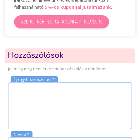
iratkozz fel hírlevelünkre, és webáruházunkban
felhasználható
5%-os kuponnal jutalmazunk
.
SZERETNÉK FELIRATKOZNI A HÍRLEVÉLRE
Hozzászólások
Jelenleg még nem érkezett hozzászólás a témában!
Írj egy hozzászolást *
Neved *