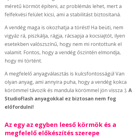
méretű körmöt építeni, az problémás lehet, mert a
felfekvési felület kicsi, ami a stabilitást biztosítaná.
A vendég maga is okozhatja a törést! Ha beüti, nem
vigyáz rá, piszkálja, rágja, rácsapja a kocsiajtót, ilyen
esetekben valószszínű, hogy nem mi rontottunk el
valamit. Fontos, hogy a vendég őszintén elmondja,
hogy mi történt.
A megfelelő anyagválasztás is kulcsfontosságú! Van
olyan anyag, ami annyira puha, hogy a vendég kokca
körömmel távozik és mandula körömmel jön vissza :).
A
StudioFlash anyagokkal ez biztosan nem fog
előfordulni!
Az egy az egyben leeső körmök és a
megfelelő előkészítés szerepe