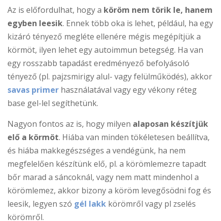
Az is előfordulhat, hogy a
köröm nem törik le, hanem
egyben leesik
. Ennek több oka is lehet, például, ha egy
kizáró tényező megléte ellenére mégis megépítjük a
körmöt, ilyen lehet egy autoimmun betegség. Ha van
egy rosszabb tapadást eredményező befolyásoló
tényező (pl. pajzsmirigy alul- vagy felülműködés), akkor
savas primer
használatával vagy egy vékony réteg
base gel-lel segíthetünk.
Nagyon fontos az is, hogy milyen
alaposan készítjük
elő a körmöt
. Hiába van minden tökéletesen beállítva,
és hiába makkegészséges a vendégünk, ha nem
megfelelően készítünk elő, pl. a körömlemezre tapadt
bőr marad a sáncoknál, vagy nem matt mindenhol a
körömlemez, akkor bizony a köröm levegősödni fog és
leesik, legyen szó
gél lakk
körömről vagy pl zselés
körömről.