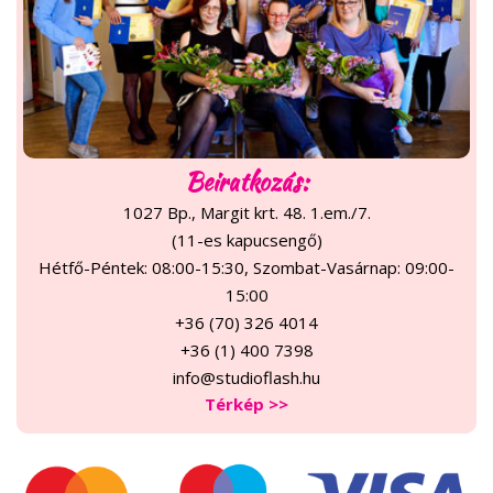
Beiratkozás:
1027 Bp., Margit krt. 48. 1.em./7.
(11-es kapucsengő)
Hétfő-Péntek: 08:00-15:30, Szombat-Vasárnap: 09:00-
15:00
+36 (70) 326 4014
+36 (1) 400 7398
info@studioflash.hu
Térkép >>