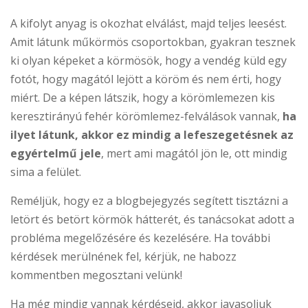
A kifolyt anyag is okozhat elválást, majd teljes leesést.
Amit látunk műkörmös csoportokban, gyakran tesznek
ki olyan képeket a körmösök, hogy a vendég küld egy
fotót, hogy magától lejött a köröm és nem érti, hogy
miért. De a képen látszik, hogy a körömlemezen kis
keresztirányú fehér körömlemez-felválások vannak,
ha
ilyet látunk, akkor ez mindig a lefeszegetésnek az
egyértelmű jele
, mert ami magától jön le, ott mindig
sima a felület.
Reméljük, hogy ez a blogbejegyzés segített tisztázni a
letört és betört körmök hátterét, és tanácsokat adott a
probléma megelőzésére és kezelésére. Ha további
kérdések merülnének fel, kérjük, ne habozz
kommentben megosztani velünk!
Ha még mindig vannak kérdéseid, akkor javasoljuk