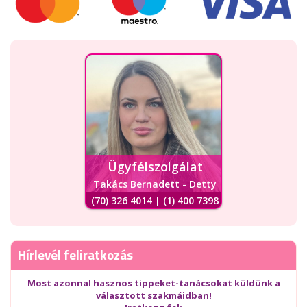
Ügyfélszolgálat
Takács Bernadett - Detty
(70) 326 4014 | (1) 400 7398
Hírlevél feliratkozás
Most azonnal hasznos tippeket-tanácsokat küldünk a
választott szakmáidban!