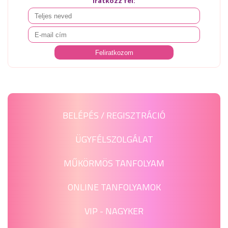
Iratkozz fel:
BELÉPÉS / REGISZTRÁCIÓ
ÜGYFÉLSZOLGÁLAT
MŰKÖRMÖS TANFOLYAM
ONLINE TANFOLYAMOK
VIP - NAGYKER