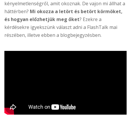
kényelmetlenségről, amit okoznak. De vajon mi állhat a
háttérben?
Mi okozza a letört és betört körmöket,
és hogyan előzhetjük meg őket
? Ezekre a
kérdésekre igyekszünk választ adni a FlashTalk mai
részében, illetve ebben a blogbejegyzésben.