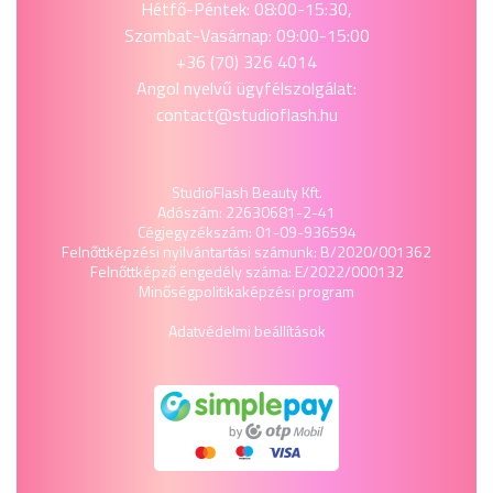
Hétfő-Péntek: 08:00-15:30,
Szombat-Vasárnap: 09:00-15:00
+36 (70) 326 4014
Angol nyelvű ügyfélszolgálat:
contact@studioflash.hu
StudioFlash Beauty Kft.
Adószám: 22630681-2-41
Cégjegyzékszám: 01-09-936594
Felnőttképzési nyilvántartási számunk: B/2020/001362
Felnőttképző engedély száma: E/2022/000132
Minőségpolitika
képzési program
Adatvédelmi beállítások