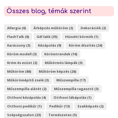
Összes blog, témák szerint
Allergia (6)
Árképzés műköröm (2)
Dekorációk (2)
FlashTalk (8)
Gél lakk (35)
Húsvéti körmök (1)
Karácsony (3)
Kézápolás (9)
Köröm díszítés (24)
Köröm modell (3)
Körömtrendek (16)
Króm és ezüst (2)
Műkörmös lámpák (3)
Műköröm (86)
Műköröm képzés (26)
Műkörömépítő zselé (3)
Műszempilla (17)
Műszempilla alátét (2)
Műszempilla ragasztó (3)
Otthoni kézápolás (4)
Otthoni lábápolás (1)
Otthoni pedikűr (1)
Pedikűr (13)
Szakképzés (2)
Szépségszalon (23)
Természetes (5)