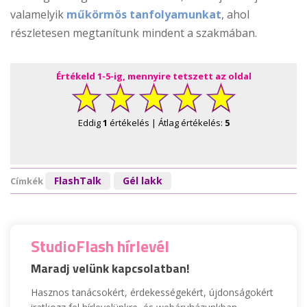
valamelyik
műkörmös tanfolyamunkat
, ahol
részletesen megtanítunk mindent a szakmában.
Értékeld 1-5-ig, mennyire tetszett az oldal
Eddig
1
értékelés | Átlag értékelés:
5
FlashTalk
Gél lakk
Címkék
StudioFlash hírlevél
Maradj velünk kapcsolatban!
Hasznos tanácsokért, érdekességekért, újdonságokért