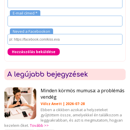
E-mail címed *
Neved a Facebookon
Hozzászólás beküldése
A legújabb bejegyzések
Minden körmös mumusa: a problémás
vendég
Völcz Anett | 2026-07-28
Ebben a cikkben azokat a helyzeteket
gyűjtöttem össze, amelyekkel én találkozom a
leggyakrabban, és azt is megmutatom, hogyan
kezelem őket.
Tovább >>