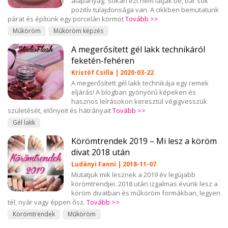
alapanyag. Sokan ezt nem látják be, bár sok
pozitív tulajdonsága van. A cikkben bemutatunk
párat és építünk egy porcelán körmöt
Tovább >>
Műköröm
Műköröm képzés
A megerősített gél lakk technikáról
feketén-fehéren
Kristóf Csilla | 2020-03-22
A megerősített gél lakk technikája egy remek
eljárás! A blogban gyönyörű képeken és
hasznos leírásokon keresztül végigvesszük
születését, előnyeit és hátrányait
Tovább >>
Gél lakk
Körömtrendek 2019 – Mi lesz a köröm
divat 2018 után
Ludányi Fanni | 2018-11-07
Mutatjuk mik lesznek a 2019 év legújabb
körömtrendjei. 2018 után izgalmas évünk lesz a
köröm divatban és műköröm formákban, legyen
tél, nyár vagy éppen ősz.
Tovább >>
Körömtrendek
Műköröm