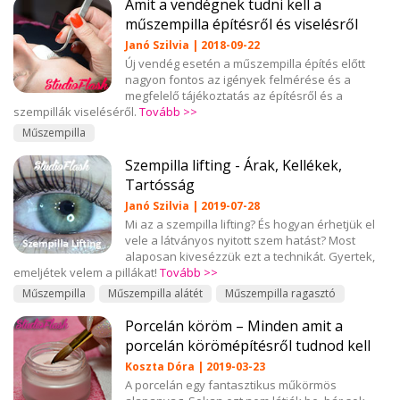
Amit a vendégnek tudni kell a
műszempilla építésről és viselésről
Janó Szilvia | 2018-09-22
Új vendég esetén a műszempilla építés előtt
nagyon fontos az igények felmérése és a
megfelelő tájékoztatás az építésről és a
szempillák viseléséről.
Tovább >>
Műszempilla
Szempilla lifting - Árak, Kellékek,
Tartósság
Janó Szilvia | 2019-07-28
Mi az a szempilla lifting? És hogyan érhetjük el
vele a látványos nyitott szem hatást? Most
alaposan kivesézzük ezt a technikát. Gyertek,
emeljétek velem a pillákat!
Tovább >>
Műszempilla
Műszempilla alátét
Műszempilla ragasztó
Porcelán köröm – Minden amit a
porcelán körömépítésről tudnod kell
Koszta Dóra | 2019-03-23
A porcelán egy fantasztikus műkörmös