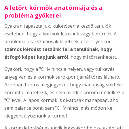
A letört körmök anatómiája és a
probléma gyökerei
Gyakran tapasztaljuk, különösen a kezdő tanulók
esetében, hogy a körmök letörnek vagy betörnek. A
probléma okai számosak lehetnek, ezért ilyenkor
számos kérdést teszünk fel a tanulónak, hogy
átfogó képet kapjunk arról
, hogy mi történhetett.
Gyakori, hogy a "C" ív nincs a helyén, vagy túl kevés
anyag van és a körmök sarokpontjainál törés látható.
Azonban fontos megjegyezni, hogy manapság sokféle
körömforma létezik, és nem minden köröm rendelkezik
"C" ívvel. A lapos körmök is divatosak manapság, ahol
sem balance pont, sem "C" ív nincs, más módon kell
kiegyensúlyoznunk a körmöt.
A köröm letörésének egyik leggyakoribb oka az épített