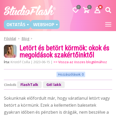
0
0
OKTATÁS
WEBSHOP
Főoldal
Blog
Letört és betört körmök: okok és
megoldások szakértőinktől
Írta:
Kristóf Csilla
|
2023-06-15
|
<< Vissza az összes blogtémához
Hozzászólások: 0
FlashTalk
Gél lakk
Címkék
Sokunknak előfordult már, hogy váratlanul letört vagy
betört a körmünk. Ezek a kellemetlen balesetek
gyakran időben és pénzben is drágák, nem beszélve a