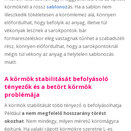
körmöknél a rossz
sablonoz
ás. Ha a sablon nem
illeszkedik tökéletesen a körömlemez alá, könnyen
előfordulhat, hogy befolyik az anyag, illetve túl
vékonyak lesznek a sarokpontok. bár
formareszeléskor elég vastagnak tűnhet a szabadszéli
rész, könnyen előfordulhat, hogy a sarokpontoknál
mégis túl vékony az anyag a helytelen sablonozás
miatt.
A körmök stabilitását befolyásoló
tényezők és a betört körmök
problémája
A körmök stabilitását több tényező is befolyásolhatja.
Például
a nem megfelelő hosszarány törést
okozhat
. Nem mindegy, milyen méretű körömágyra
építünk. Ha valaki rágott körmökre szeretne L-es