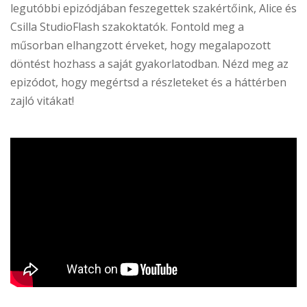
legutóbbi epizódjában feszegettek szakértőink, Alice és
Csilla StudioFlash szakoktatók. Fontold meg a
műsorban elhangzott érveket, hogy megalapozott
döntést hozhass a saját gyakorlatodban. Nézd meg az
epizódot, hogy megértsd a részleteket és a háttérben
zajló vitákat!