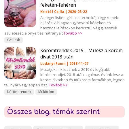
feketén-fehéren
Kristóf Csilla | 2020-03-22
A megerősített gél lakk technikája egy remek
eljárás! A blogban gyönyörű képeken és
hasznos leírásokon keresztül végigvesszük
születését, előnyeit és hátrányait
Tovább >>
Gél lakk
Körömtrendek 2019 – Mi lesz a köröm
divat 2018 után
Ludányi Fanni | 2018-11-07
Mutatjuk mik lesznek a 2019 év legújabb
körömtrendjei. 2018 után izgalmas évünk lesz a
köröm divatban és műköröm formákban, legyen
tél, nyár vagy éppen ősz.
Tovább >>
Körömtrendek
Műköröm
Összes blog, témák szerint