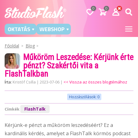
0
0
OKTATÁS
WEBSHOP
Főoldal
Blog
Műköröm Leszedése: Kérjünk érte
pénzt? Szakértői vita a
FlashTalkban
Írta:
Kristóf Csilla
|
2023-07-06
|
<< Vissza az összes blogtémához
Hozzászólások: 0
FlashTalk
Címkék
Kérjünk-e pénzt a műköröm leszedéséért? Ez a
kardinális kérdés, amelyet a FlashTalk körmös podcast