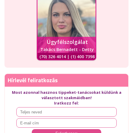
Ügyfélszolgálat
Takács Bernadett - Detty
(70) 326 4014 | (1) 400 7398
Hírlevél feliratkozás
Most azonnal hasznos tippeket-tanácsokat küldünk a
választott szakmáidban!
Iratkozz fel: