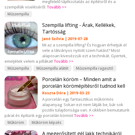
megfelelő tájékoztatás az építésről és a
szempillák viseléséről.
Tovább >>
Műszempilla
Szempilla lifting - Árak, Kellékek,
Tartósság
Janó Szilvia | 2019-07-28
Mi az a szempilla lifting? És hogyan érhetjük el
vele a látványos nyitott szem hatást? Most
alaposan kivesézzük ezt a technikát. Gyertek,
emeljétek velem a pillákat!
Tovább >>
Műszempilla
Műszempilla alátét
Műszempilla ragasztó
Porcelán köröm – Minden amit a
porcelán körömépítésről tudnod kell
Koszta Dóra | 2019-03-23
A porcelán egy fantasztikus műkörmös
alapanyag. Sokan ezt nem látják be, bár sok
pozitív tulajdonsága van. A cikkben bemutatunk
párat és építünk egy porcelán körmöt
Tovább >>
Műköröm
Műköröm képzés
A megerősített gél lakk technikáról