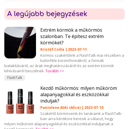
A legújabb bejegyzések
Extrém körmök a műkörmös
szalonban. Te építesz extrém
körmöket?
Kristóf Csilla | 2023-07-11
Körmös szakértőink a FlashTalk mai részében a
különféle körömformákról, a formák
kialakításáról, az árak meghatározásáról és az extrém körmök
kihívásairól beszélnek.
Tovább >>
FlashTalk
Kezdő műkörmös: milyen műköröm
alapanyagokkal és eszközökkal
induljak?
Pantoleon Aliki (Alice) | 2023-07-10
Szakértő körmöseink és tanáraink a FlashTalk-
ban arra kérdésre keresik a választ, hogy
milyen műköröm alapanyagokkal és eszközökkal induljanak a