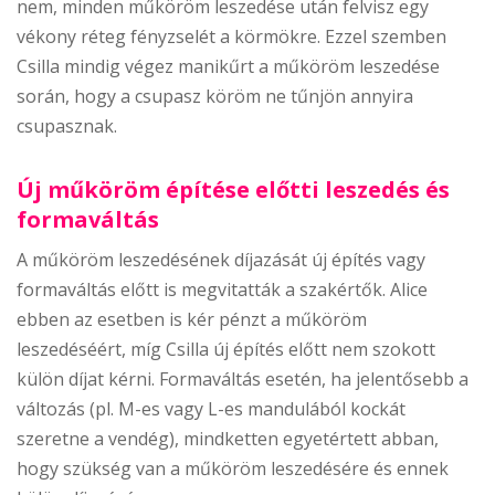
nem, minden műköröm leszedése után felvisz egy
vékony réteg fényzselét a körmökre. Ezzel szemben
Csilla mindig végez manikűrt a műköröm leszedése
során, hogy a csupasz köröm ne tűnjön annyira
csupasznak.
Új műköröm építése előtti leszedés és
formaváltás
A műköröm leszedésének díjazását új építés vagy
formaváltás előtt is megvitatták a szakértők. Alice
ebben az esetben is kér pénzt a műköröm
leszedéséért, míg Csilla új építés előtt nem szokott
külön díjat kérni. Formaváltás esetén, ha jelentősebb a
változás (pl. M-es vagy L-es mandulából kockát
szeretne a vendég), mindketten egyetértett abban,
hogy szükség van a műköröm leszedésére és ennek