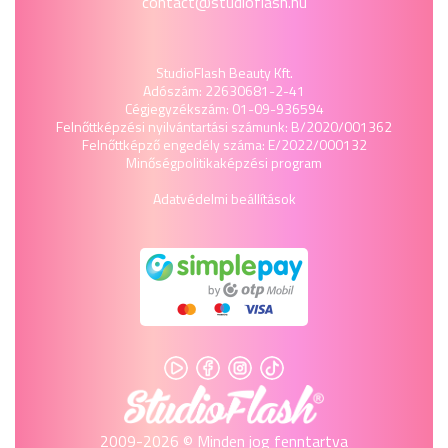
contact@studioflash.hu
StudioFlash Beauty Kft.
Adószám: 22630681-2-41
Cégjegyzékszám: 01-09-936594
Felnőttképzési nyilvántartási számunk: B/2020/001362
Felnőttképző engedély száma: E/2022/000132
Minőségpolitika
képzési program
Adatvédelmi beállítások
2009-2026 © Minden jog fenntartva