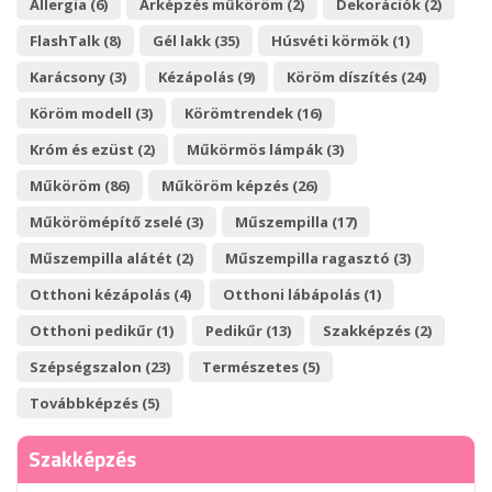
Allergia (6)
Árképzés műköröm (2)
Dekorációk (2)
FlashTalk (8)
Gél lakk (35)
Húsvéti körmök (1)
Karácsony (3)
Kézápolás (9)
Köröm díszítés (24)
Köröm modell (3)
Körömtrendek (16)
Króm és ezüst (2)
Műkörmös lámpák (3)
Műköröm (86)
Műköröm képzés (26)
Műkörömépítő zselé (3)
Műszempilla (17)
Műszempilla alátét (2)
Műszempilla ragasztó (3)
Otthoni kézápolás (4)
Otthoni lábápolás (1)
Otthoni pedikűr (1)
Pedikűr (13)
Szakképzés (2)
Szépségszalon (23)
Természetes (5)
Továbbképzés (5)
Szakképzés