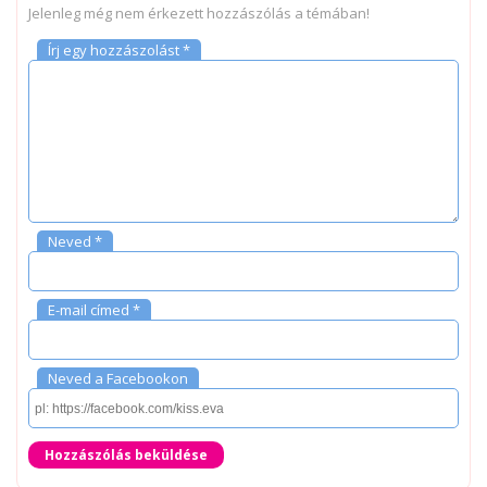
Jelenleg még nem érkezett hozzászólás a témában!
Írj egy hozzászolást *
Neved *
E-mail címed *
Neved a Facebookon
Hozzászólás beküldése