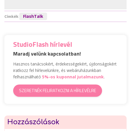
FlashTalk
Címkék
StudioFlash hírlevél
Maradj velünk kapcsolatban!
Hasznos tanácsokért, érdekességekért, újdonságokért
iratkozz fel hírlevelünkre, és webáruházunkban
felhasználható
5%-os kuponnal jutalmazunk
.
SZERETNÉK FELIRATKOZNI A HÍRLEVÉLRE
Hozzászólások