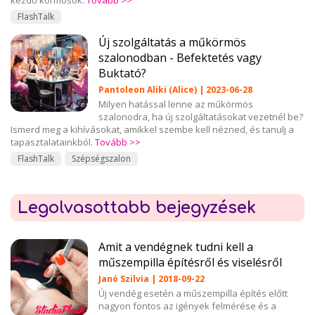
kezdő körmösök.
Tovább >>
FlashTalk
Új szolgáltatás a műkörmös
szalonodban - Befektetés vagy
Buktató?
Pantoleon Aliki (Alice) | 2023-06-28
Milyen hatással lenne az műkörmös
szalonodra, ha új szolgáltatásokat vezetnél be?
Ismerd meg a kihívásokat, amikkel szembe kell nézned, és tanulj a
tapasztalatainkból.
Tovább >>
FlashTalk
Szépségszalon
Legolvasottabb bejegyzések
Amit a vendégnek tudni kell a
műszempilla építésről és viselésről
Janó Szilvia | 2018-09-22
Új vendég esetén a műszempilla építés előtt
nagyon fontos az igények felmérése és a