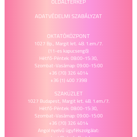
OLDALTÉRKÉP
ADATVÉDELMI SZABÁLYZAT
OKTATÓKÖZPONT
1027 Bp., Margit krt. 48. 1.em./7.
(11-es kapucsengő)
Hétfő-Péntek: 08:00-15:30,
Szombat-Vasárnap: 09:00-15:00
+36 (70) 326 4014
+36 (1) 400 7398
SZAKÜZLET
1027 Budapest, Margit krt. 48. 1.em./7.
Hétfő-Péntek: 08:00-15:30,
Szombat-Vasárnap: 09:00-15:00
+36 (70) 326 4014
Angol nyelvű ügyfélszolgálat: