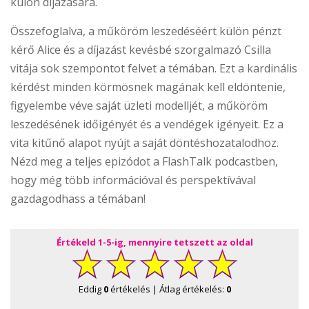
külön díjazására.
Összefoglalva, a műköröm leszedéséért külön pénzt
kérő Alice és a díjazást kevésbé szorgalmazó Csilla
vitája sok szempontot felvet a témában. Ezt a kardinális
kérdést minden körmösnek magának kell eldöntenie,
figyelembe véve saját üzleti modelljét, a műköröm
leszedésének időigényét és a vendégek igényeit. Ez a
vita kitűnő alapot nyújt a saját döntéshozatalodhoz.
Nézd meg a teljes epizódot a FlashTalk podcastben,
hogy még több információval és perspektívával
gazdagodhass a témában!
Értékeld 1-5-ig, mennyire tetszett az oldal
Eddig
0
értékelés | Átlag értékelés:
0