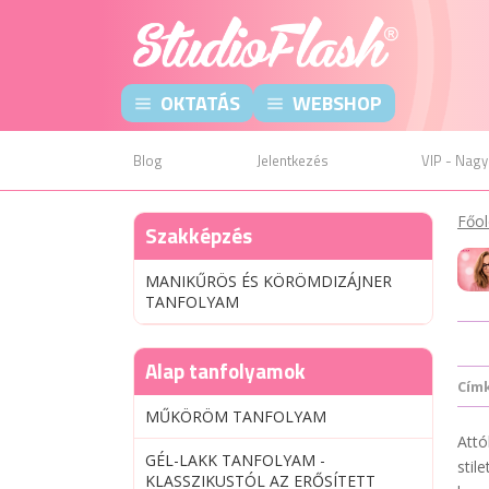
OKTATÁS
WEBSHOP
Blog
Jelentkezés
VIP - Nagy
Főol
Szakképzés
MANIKŰRÖS ÉS KÖRÖMDIZÁJNER
TANFOLYAM
Alap tanfolyamok
Cím
MŰKÖRÖM TANFOLYAM
Attó
GÉL-LAKK TANFOLYAM -
stil
KLASSZIKUSTÓL AZ ERŐSÍTETT