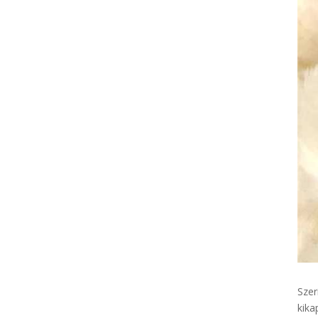
Szer
kika