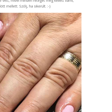
e vett, mivel minden réteget meg kellett várni,
mellett. Szólj, ha sikerült. :-)