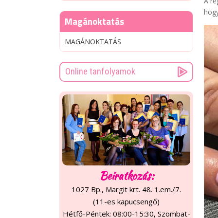
A ré
hogy
Magánoktatás
MAGÁNOKTATÁS
Online tanfolyamok
Beiratkozás:
1027 Bp., Margit krt. 48. 1.em./7.
(11-es kapucsengő)
Hétfő-Péntek: 08:00-15:30, Szombat-