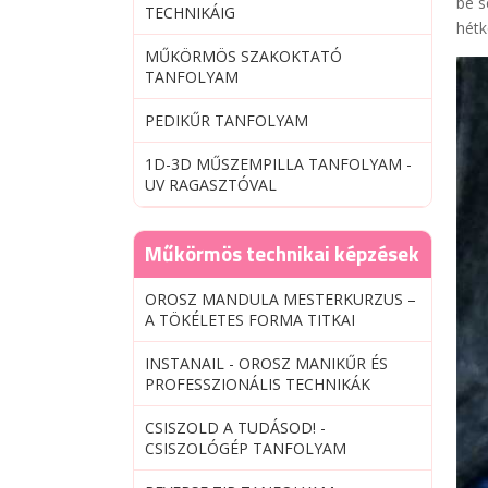
be s
TECHNIKÁIG
hétk
MŰKÖRMÖS SZAKOKTATÓ
TANFOLYAM
PEDIKŰR TANFOLYAM
1D-3D MŰSZEMPILLA TANFOLYAM -
UV RAGASZTÓVAL
Műkörmös technikai képzések
OROSZ MANDULA MESTERKURZUS –
A TÖKÉLETES FORMA TITKAI
INSTANAIL - OROSZ MANIKŰR ÉS
PROFESSZIONÁLIS TECHNIKÁK
CSISZOLD A TUDÁSOD! -
CSISZOLÓGÉP TANFOLYAM