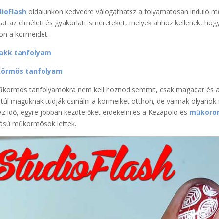
dioFlash
oldalunkon kedvedre válogathatsz a folyamatosan induló mű
at az elméleti és gyakorlati ismereteket, melyek ahhoz kellenek, hog
on a körmeidet.
lakk tanfolyam
örmös tanfolyam
körmös tanfolyamokra nem kell hoznod semmit, csak magadat és a kr
túl maguknak tudják csinálni a körmeiket otthon, de vannak olyanok i
 az idő, egyre jobban kezdte őket érdekelni és a Kézápoló és
műköröm
lású műkörmösök lettek.