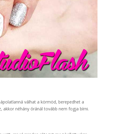
 ápolatlanná válhat a körmöd, berepedhet a
z, akkor néhány óránál tovább nem fogja bírni.