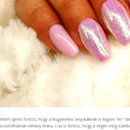
intem igenis fontos, hogy a kisgyerekes anyukáknak is legyen "én" idej
pcsolódhatnak néhány órára, s az is fontos, hogy a végén még szebbek