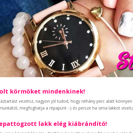
olt körmöket mindenkinek!
áztartást vezetsz, nagyon jól tudod, hogy néhány perc alatt könnyen
munkától, megfoghatja a répapüré :-) és persze ha sima lakkot visels
lepattogzott lakk elég kiábrándító!