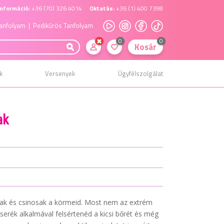
nformáció:
+36 (70) 326 4014
Oktatás:
+36 (1) 400 7398
anfolyam
| Pedikűrös Tanfolyam
0
0
Kosár
k
Versenyek
Ügyfélszolgálat
ak
ltak és csinosak a körmeid. Most nem az extrém
erék alkalmával felsértenéd a kicsi bőrét és még