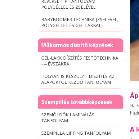
REVERSE TIP TANFOLYAM
POLYGÉLLEL ÉS ZSELÉVEL
BABYBOOMER TECHNIKA (ZSELÉVEL,
POLYGÉLLEL ÉS GÉL-LAKKAL)
Műkörmös díszítő képzések
GÉL-LAKK DÍSZÍTÉS FESTŐTECHNIKA
- 4 ÉVSZAKRA
HOGYAN IS KÉSZÜL? – DÍSZÍTÉS AZ
ALAPOKTÓL KEZDŐ TANFOLYAM
Áp
Szempillás továbbképzések
Ha h
házi
SZEMÖLDÖK LAMINÁLÁS
TANFOLYAM
A 
SZEMPILLA LIFTING TANFOLYAM