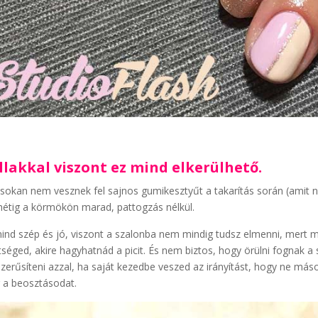
llakkal viszont ez mind elkerülhető.
 sokan nem vesznek fel sajnos gumikesztyűt a takarítás során (amit na
hétig a körmökön marad, pattogzás nélkül.
ind szép és jó, viszont a szalonba nem mindig tudsz elmenni, mert mi
tséged, akire hagyhatnád a picit. És nem biztos, hogy örülni fognak a 
zerűsíteni azzal, ha saját kezedbe veszed az irányítást, hogy ne m
a beosztásodat.