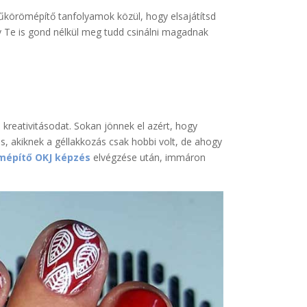
körömépítő tanfolyamok közül, hogy elsajátítsd
y Te is gond nélkül meg tudd csinálni magadnak
eativitásodat. Sokan jönnek el azért, hogy
s, akiknek a géllakkozás csak hobbi volt, de ahogy
építő OKJ képzés
elvégzése után, immáron