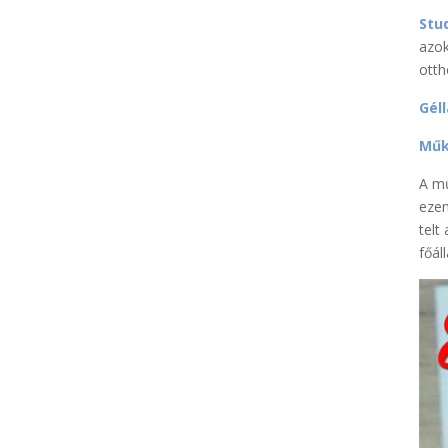
Stu
azok
otth
Gél
Műk
A mű
ezen
telt
főál