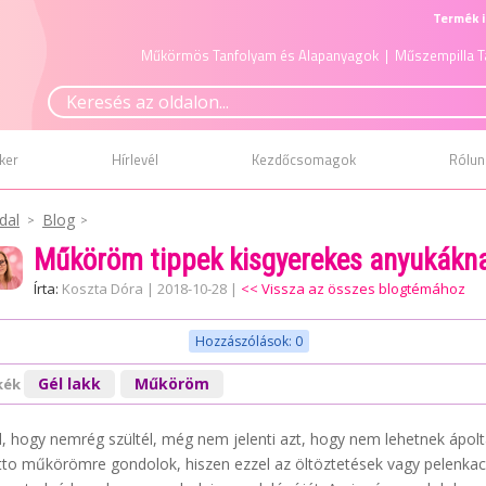
Termék i
Műkörmös Tanfolyam és Alapanyagok
| Műszempilla T
ker
Hírlevél
Kezdőcsomagok
Rólun
dal
Blog
Műköröm tippek kisgyerekes anyukákn
Írta:
Koszta Dóra
|
2018-10-28
|
<< Vissza az összes blogtémához
Hozzászólások: 0
Gél lakk
Műköröm
kék
l, hogy nemrég szültél, még nem jelenti azt, hogy nem lehetnek ápo
etto műkörömre gondolok, hiszen ezzel az öltöztetések vagy pelenkacs