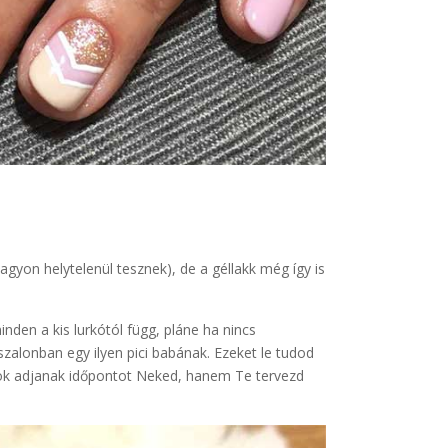
gyon helytelenül tesznek), de a géllakk még így is
nden a kis lurkótól függ, pláne ha nincs
szalonban egy ilyen pici babának. Ezeket le tudod
ások adjanak időpontot Neked, hanem Te tervezd