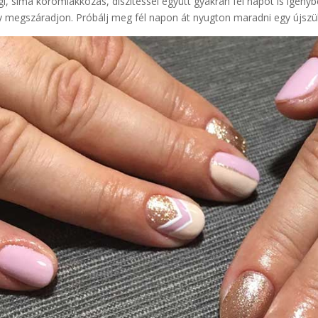
gi, sima körömlakkozás, díszítéssel együtt gyakran fél napot is igényb
 megszáradjon. Próbálj meg fél napon át nyugton maradni egy újszülött 