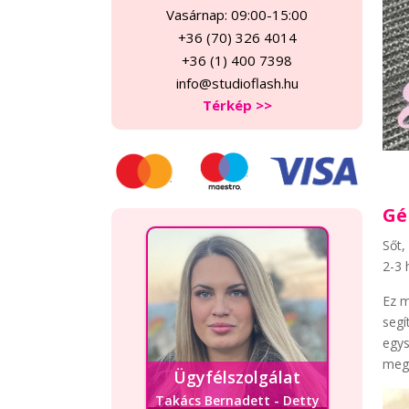
Vasárnap: 09:00-15:00
+36 (70) 326 4014
+36 (1) 400 7398
info@studioflash.hu
Térkép >>
Gé
Sőt,
2-3 
Ez m
segí
egys
meg 
Ügyfélszolgálat
Takács Bernadett - Detty