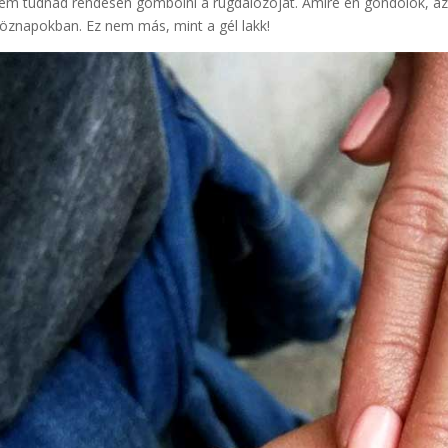
em tudnád rendesen gombolni a rugdalózóját. Amire én gondolok, az n
öznapokban. Ez nem más, mint a gél lakk!