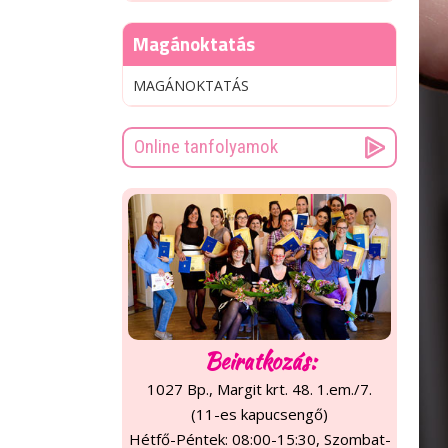
Magánoktatás
MAGÁNOKTATÁS
Online tanfolyamok
Beiratkozás:
1027 Bp., Margit krt. 48. 1.em./7.
(11-es kapucsengő)
Hétfő-Péntek: 08:00-15:30, Szombat-