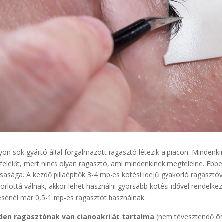
on sok gyártó által forgalmazott ragasztó létezik a piacon. Mindenkin
elelőt, mert nincs olyan ragasztó, ami mindenkinek megfelelne. Eb
sasága. A kezdő pillaépítők 3-4 mp-es kötési idejű gyakorló ragasztóv
orlottá válnak, akkor lehet használni gyorsabb kötési idővel rendelke
ésénél már 0,5-1 mp-es ragasztót használnak.
den ragasztónak van cianoakrilát tartalma
(nem tévesztendő ös