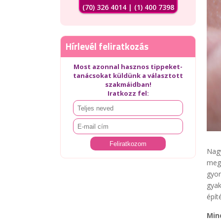
(70) 326 4014 | (1) 400 7398
Hírlevél feliratkozás
Most azonnal hasznos tippeket-
tanácsokat küldünk a választott
szakmáidban!
Iratkozz fel:
Nagy
megf
gyor
gyak
épít
Min