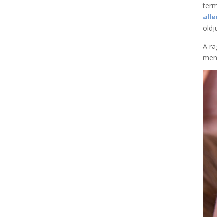
term
alle
oldj
A ra
menj