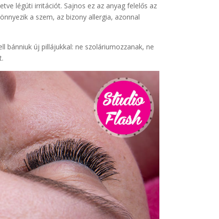
ve légúti irritációt. Sajnos ez az anyag felelős az
könnyezik a szem, az bizony allergia, azonnal
l bánniuk új pillájukkal: ne szoláriumozzanak, ne
t.