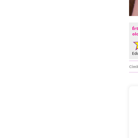
Ér
ol
Ed
Cím