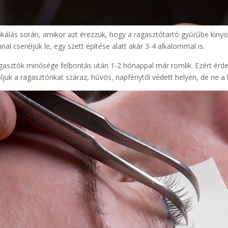
ikálás során, amikor azt érezzük, hogy a ragasztótartó gyűrűbe kinyo
nal cseréljük le, egy szett építése alatt akár 3-4 alkalommal is.
gasztók minősége felbontás után 1-2 hónappal már romlik. Ezért érdem
ljuk a ragasztónkat száraz, hűvös, napfénytől védett helyen, de ne a