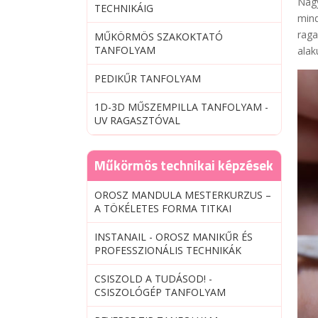
Nagy
TECHNIKÁIG
mind
raga
MŰKÖRMÖS SZAKOKTATÓ
TANFOLYAM
alak
PEDIKŰR TANFOLYAM
1D-3D MŰSZEMPILLA TANFOLYAM -
UV RAGASZTÓVAL
Műkörmös technikai képzések
OROSZ MANDULA MESTERKURZUS –
A TÖKÉLETES FORMA TITKAI
INSTANAIL - OROSZ MANIKŰR ÉS
PROFESSZIONÁLIS TECHNIKÁK
CSISZOLD A TUDÁSOD! -
CSISZOLÓGÉP TANFOLYAM