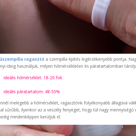
űszempilla ragasztó
a szempilla építés legérzékenyebb pontja. Nagy
yi ideig használjuk, milyen hőmérsékleten és páratartalomban tárolj
Ideális hőmérséklet: 18-20 fok
Ideális páratartalom: 48-55%
nnél melegebb a hőmérséklet, ragasztónk folyékonyabb állagúvá vál
al sűrűbb, ilyenkor az a veszély fenyeget, hogy túl nagy mennyiségű r
pedig mindenképpen kerüljük el.