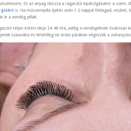
észetesen). Ez az anyag okozza a ragasztó kipárolgásakor a szem, illet
rgiáért
is. Ha műszempilla építés után 1-2 nappal feldagad, viszket, 
uk le a vendég pilláit.
gasztó teljes kötési ideje 24-48 óra, addig a vendégeknek óvatosan kel
enek szaunába és lehetőleg ne óriási párában végezzék a zuhanyzás