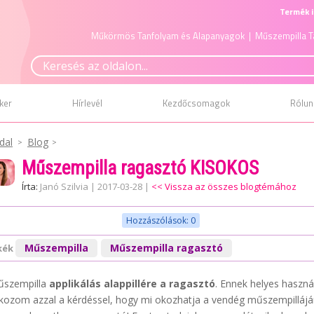
Termék i
Műkörmös Tanfolyam és Alapanyagok
| Műszempilla T
ker
Hírlevél
Kezdőcsomagok
Rólun
dal
Blog
Műszempilla ragasztó KISOKOS
Írta:
Janó Szilvia
|
2017-03-28
|
<< Vissza az összes blogtémához
Hozzászólások: 0
Műszempilla
Műszempilla ragasztó
kék
űszempilla
applikálás alappillére a ragasztó
. Ennek helyes haszná
lkozom azzal a kérdéssel, hogy mi okozhatja a vendég műszempilláján