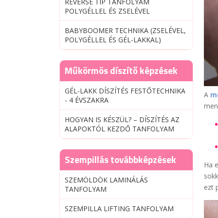
REVERSE TIP TANFOLYAM
POLYGÉLLEL ÉS ZSELÉVEL
BABYBOOMER TECHNIKA (ZSELÉVEL,
POLYGÉLLEL ÉS GÉL-LAKKAL)
Műkörmös díszítő képzések
GÉL-LAKK DÍSZÍTÉS FESTŐTECHNIKA
A
m
- 4 ÉVSZAKRA
menn
HOGYAN IS KÉSZÜL? – DÍSZÍTÉS AZ
ALAPOKTÓL KEZDŐ TANFOLYAM
Szempillás továbbképzések
Ha e
sokk
SZEMÖLDÖK LAMINÁLÁS
ezt 
TANFOLYAM
SZEMPILLA LIFTING TANFOLYAM