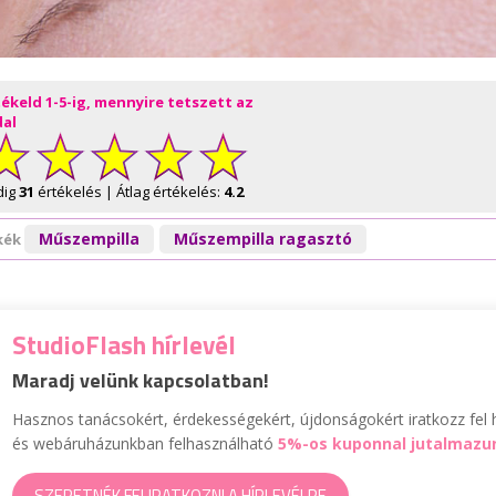
tékeld 1-5-ig, mennyire tetszett az
dal
dig
31
értékelés | Átlag értékelés:
4.2
Műszempilla
Műszempilla ragasztó
kék
StudioFlash hírlevél
Maradj velünk kapcsolatban!
Hasznos tanácsokért, érdekességekért, újdonságokért iratkozz fel h
és webáruházunkban felhasználható
5%-os kuponnal jutalmazu
SZERETNÉK FELIRATKOZNI A HÍRLEVÉLRE