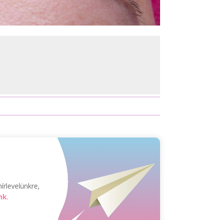
írlevelünkre,
nk
.