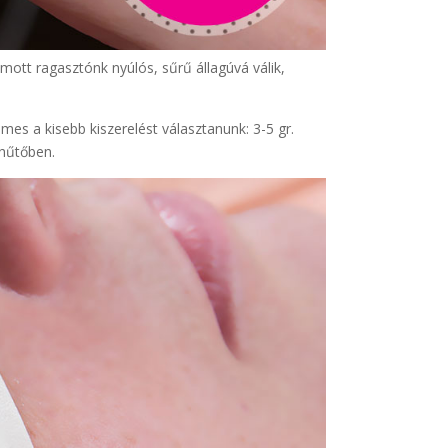
mott ragasztónk nyúlós, sűrű állagúvá válik,
es a kisebb kiszerelést választanunk: 3-5 gr.
 hűtőben.