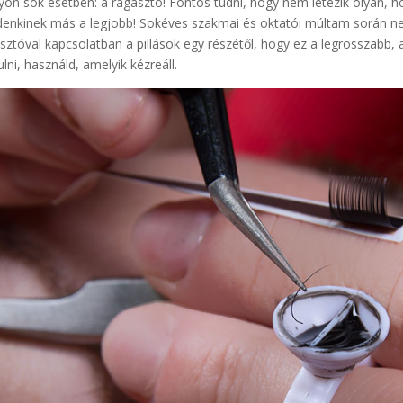
on sok esetben: a ragasztó! Fontos tudni, hogy nem létezik olyan, 
enkinek más a legjobb! Sokéves szakmai és oktatói múltam során ne
sztóval kapcsolatban a pillások egy részétől, hogy ez a legrosszabb, a
ulni, használd, amelyik kézreáll.