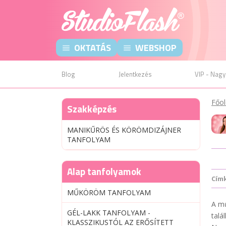
OKTATÁS
WEBSHOP
Blog
Jelentkezés
VIP - Nagy
Főol
Szakképzés
MANIKŰRÖS ÉS KÖRÖMDIZÁJNER
TANFOLYAM
Alap tanfolyamok
Cím
MŰKÖRÖM TANFOLYAM
A m
GÉL-LAKK TANFOLYAM -
talá
KLASSZIKUSTÓL AZ ERŐSÍTETT