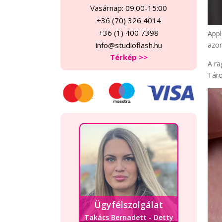
Vasárnap: 09:00-15:00
+36 (70) 326 4014
+36 (1) 400 7398
Appl
info@studioflash.hu
azon
Térkép >>
A ra
Táro
Ügyfélszolgálat
Takács Bernadett - Detty