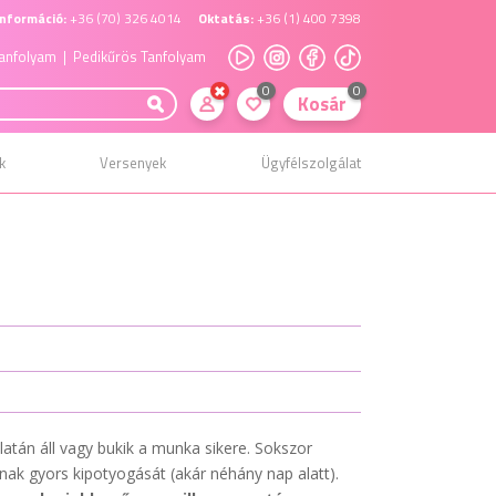
nformáció:
+36 (70) 326 4014
Oktatás:
+36 (1) 400 7398
anfolyam
| Pedikűrös Tanfolyam
0
0
Kosár
k
Versenyek
Ügyfélszolgálat
latán áll vagy bukik a munka sikere. Sokszor
ak gyors kipotyogását (akár néhány nap alatt).