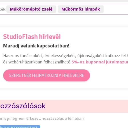
Műkörömépítő zselé
Műkörmös lámpák
kék
StudioFlash hírlevél
Maradj velünk kapcsolatban!
Hasznos tanácsokért, érdekességekért, újdonságokért iratkozz fel h
és webáruházunkban felhasználható
5%-os kuponnal jutalmazu
SZERETNÉK FELIRATKOZNI A HÍRLEVÉLRE
ozzászólások
lenleg még nem érkezett hozzászólás a témában!