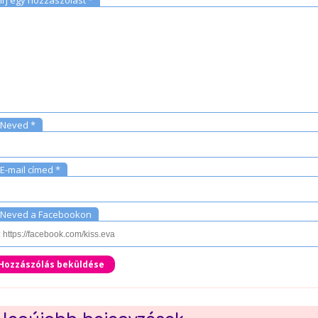
Írj egy hozzászolást *
Neved *
E-mail címed *
Neved a Facebookon
Hozzászólás beküldése