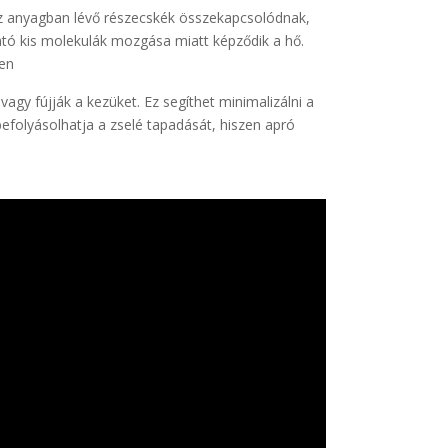
Az anyagban lévő részecskék összekapcsolódnak,
ató kis molekulák mozgása miatt képződik a hő.
en
agy fújják a kezüket. Ez segíthet minimalizálni a
efolyásolhatja a zselé tapadását, hiszen apró