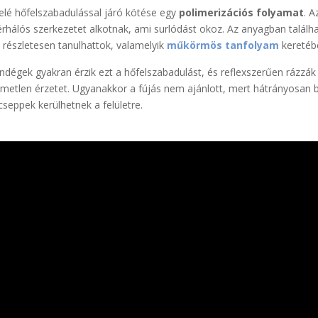
elé hőfelszabadulással járó kötése egy
polimerizációs folyamat
. 
érhálós szerkezetet alkotnak, ami surlódást okoz. Az anyagban találh
l részletesen tanulhattok, valamelyik
műkörmös tanfolyam
keretéb
ndégek gyakran érzik ezt a hőfelszabadulást, és reflexszerűen rázzák v
emetlen érzetet. Ugyanakkor a fújás nem ajánlott, mert hátrányosan b
cseppek kerülhetnek a felületre.