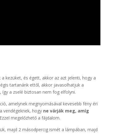
 kezüket, és égett, akkor az azt jelenti, hogy a
gis tartanánk ettől, akkor javasolhatjuk a
így a zselé biztosan nem fog elfolyni.
kció, amelynek megnyomásával kevesebb fény éri
uk a vendégeknek, hogy
ne várják meg, amíg
. Ezzel megelőzhető a fájdalom.
zük, majd 2 másodpercig ismét a lámpában, majd