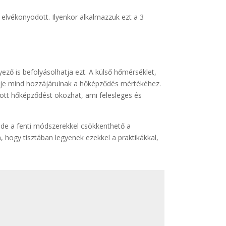
elvékonyodott. Ilyenkor alkalmazzuk ezt a 3
ező is befolyásolhatja ezt. A külső hőmérséklet,
eje mind hozzájárulnak a hőképződés mértékéhez.
zott hőképződést okozhat, ami felesleges és
 de a fenti módszerekkel csökkenthető a
hogy tisztában legyenek ezekkel a praktikákkal,