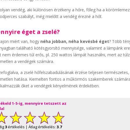
olyan vendég, aki különösen érzékeny a hőre, főleg ha a körömlemez 
dperces szabályt, még mielőtt a vendég érezné a hőt.
nnyire éget a zselé?
ajon miért van, hogy
néha jobban, néha kevésbé éget
? Több tény
nyagban található kötésgyorsító mennyisége, valamint a lámpánk er
t nem érdemes túl erős, pl. 250 wattos lámpát használni, mert az túl
emetlen a vendégek számára.
efoglalva, a zselé hőfelszabadulásának érzése teljesen természetes,
emetlen hatása. Kiemelten fontos a műkörmös szakemberek számára, 
lkalmazzák őket a vendégek kényelmének érdekében.
tékeld 1-5-ig, mennyire tetszett az
dal
dig
3
értékelés | Átlag értékelés:
3.7