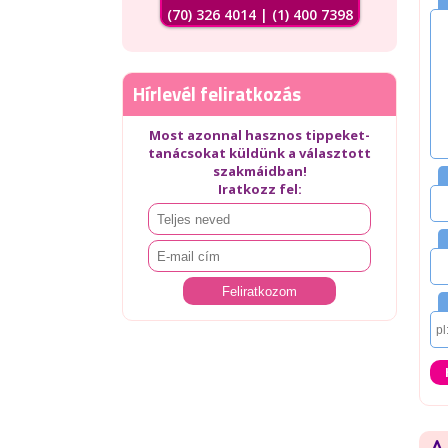
(70) 326 4014 | (1) 400 7398
Hírlevél feliratkozás
Most azonnal hasznos tippeket-
tanácsokat küldünk a választott
szakmáidban!
Iratkozz fel: