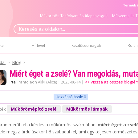
Termék i
Műkörmös Tanfolyam és Alapanyagok
| Műszempilla T
ker
Hírlevél
Kezdőcsomagok
Rólun
dal
Blog
Miért éget a zselé? Van megoldás, mut
Írta:
Pantoleon Aliki (Alice)
|
2023-06-14
|
<< Vissza az összes blogt
Hozzászólások: 0
Műkörömépítő zselé
Műkörmös lámpák
kék
ran merül fel a kérdés a műkörmös szakmában:
miért éget a zsel
elé megszilárdulásakor hő szabadul fel, ami egy teljesen természetes