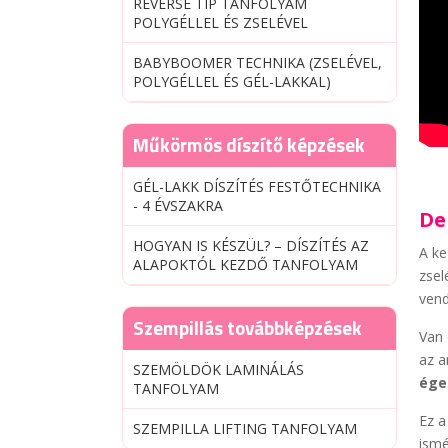
REVERSE TIP TANFOLYAM
POLYGÉLLEL ÉS ZSELÉVEL
BABYBOOMER TECHNIKA (ZSELÉVEL,
POLYGÉLLEL ÉS GÉL-LAKKAL)
Műkörmös díszítő képzések
GÉL-LAKK DÍSZÍTÉS FESTŐTECHNIKA
- 4 ÉVSZAKRA
De
HOGYAN IS KÉSZÜL? – DÍSZÍTÉS AZ
A ke
ALAPOKTÓL KEZDŐ TANFOLYAM
zsel
vend
Szempillás továbbképzések
Van 
az a
SZEMÖLDÖK LAMINÁLÁS
ége
TANFOLYAM
Ez 
SZEMPILLA LIFTING TANFOLYAM
ismé