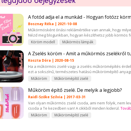
 legújabb bejegyzések
A fotód adja el a munkád - Hogyan fotózz kö
Bosznay Réka | 2021-10-08
Műkörmösként óriási reklámértéke van annak, hogy milyen
Nézd meg blogunkban, hogyan készíthetsz jobb körmös f
Köröm modell
Műkörmös lámpák
A Zselés köröm - Amit a műkörmös zselékről tu
Koszta Dóra | 2020-08-15
Ha a műkörmös zselé vagy a zselés műkörömépítés érdek
ezt a sokszínű, természetes hatású műkörömépítő anyag
Műköröm
Műkörömépítő zselé
Műköröm építő zselé. De melyik a legjobb?
Raidl-Szőke Szilvia | 2017-03-31
Van olyan műkörmös zselé csoda, ami nem folyik, nem leve
csoda a Te kezedben van! A cikkből minden kiderül.
Tová
Műköröm
Műkörömépítő zselé