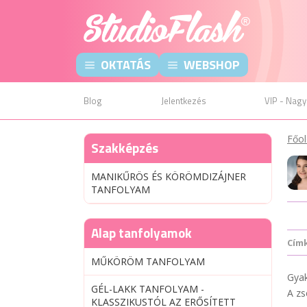
OKTATÁS
WEBSHOP
Blog
Jelentkezés
VIP - Nagy
Főol
Szakképzés
MANIKŰRÖS ÉS KÖRÖMDIZÁJNER
TANFOLYAM
Alap tanfolyamok
Cím
MŰKÖRÖM TANFOLYAM
Gyak
GÉL-LAKK TANFOLYAM -
A zs
KLASSZIKUSTÓL AZ ERŐSÍTETT