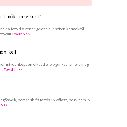
rmöt műkörmösként?
ek a fotóid a vendégeidnek készített körmökről.
otókat!
Tovább >>
dni kell
el, mindenképpen olvasd el blogunkat! Ismerd meg
ot
Tovább >>
gősödik, nem törik és tartós? A válasz, hogy nem! A
bb >>