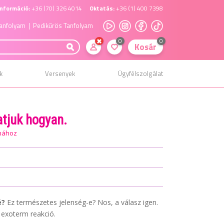
nformáció:
+36 (70) 326 4014
Oktatás:
+36 (1) 400 7398
anfolyam
| Pedikűrös Tanfolyam
0
0
Kosár
k
Versenyek
Ügyfélszolgálat
atjuk hogyan.
émához
é?
Ez természetes jelenség-e? Nos, a válasz igen.
 exoterm reakció.