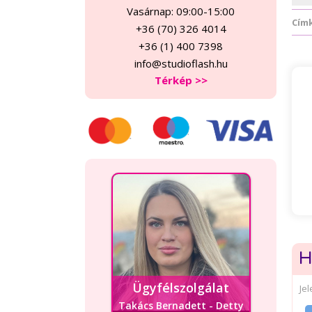
Vasárnap: 09:00-15:00
Cím
+36 (70) 326 4014
+36 (1) 400 7398
info@studioflash.hu
Térkép >>
H
Ügyfélszolgálat
Je
Takács Bernadett - Detty