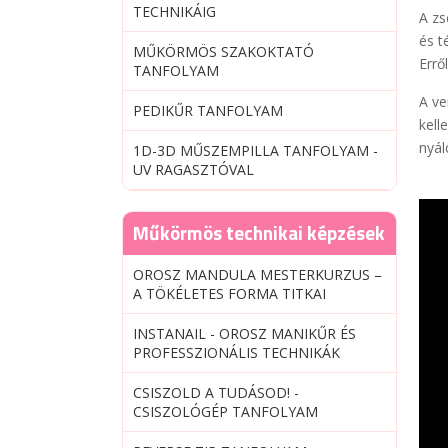
TECHNIKÁIG
A zs
és t
MŰKÖRMÖS SZAKOKTATÓ
Errő
TANFOLYAM
A ve
PEDIKŰR TANFOLYAM
kell
nyál
1D-3D MŰSZEMPILLA TANFOLYAM -
UV RAGASZTÓVAL
Műkörmös technikai képzések
OROSZ MANDULA MESTERKURZUS –
A TÖKÉLETES FORMA TITKAI
INSTANAIL - OROSZ MANIKŰR ÉS
PROFESSZIONÁLIS TECHNIKÁK
CSISZOLD A TUDÁSOD! -
CSISZOLÓGÉP TANFOLYAM