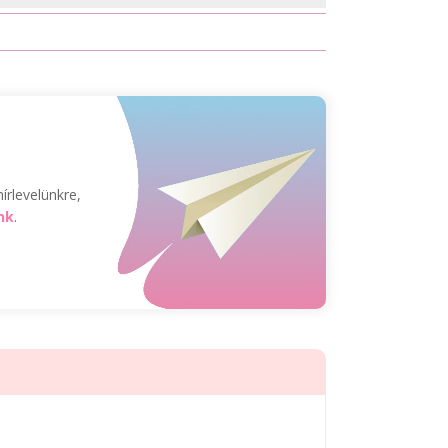
írlevelünkre,
nk
.