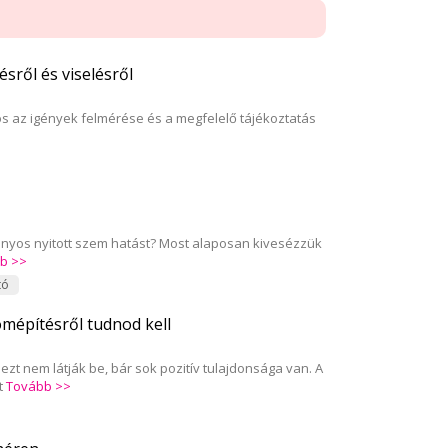
sről és viselésről
os az igények felmérése és a megfelelő tájékoztatás
átványos nyitott szem hatást? Most alaposan kivesézzük
b >>
tó
mépítésről tudnod kell
t nem látják be, bár sok pozitív tulajdonsága van. A
t
Tovább >>