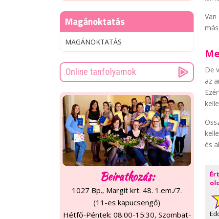
Van 
Magánoktatás
máso
MAGÁNOKTATÁS
Me
De v
Online tanfolyamok
az a
Ezér
kell
Össz
kell
és a
Beiratkozás:
Ér
ol
1027 Bp., Margit krt. 48. 1.em./7.
(11-es kapucsengő)
Ed
Hétfő-Péntek: 08:00-15:30, Szombat-