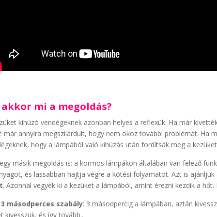
 akkor mi a megoldás?
züket kihúzó vendégeknek azonban helyes a reflexük. Ha már kivették a
é már annyira megszilárdult, hogy nem okoz további problémát. Ha mé
égeknek, hogy a lámpából való kihúzás után fordítsák meg a kezüket, 
egy másik megoldás is: a körmös lámpákon általában van felező fun
nyagot, és lassabban hajtja végre a kötési folyamatot. Azt is ajánlj
t
. Azonnal vegyék ki a kezüket a lámpából, amint érezni kezdik a hőt
a
3 másodperces szabály
: 3 másodpercig a lámpában, aztán kivess
t kivesszük, és így tovább..