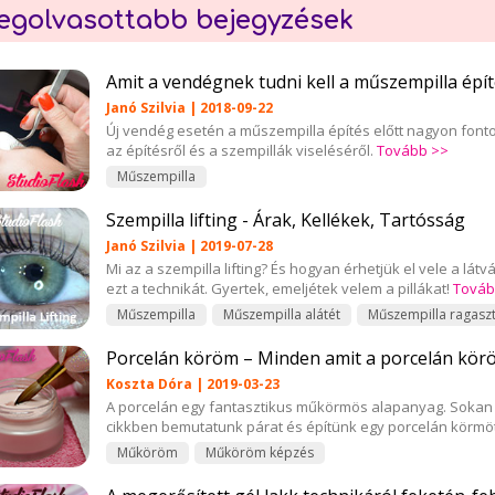
egolvasottabb bejegyzések
Amit a vendégnek tudni kell a műszempilla építé
Janó Szilvia | 2018-09-22
Új vendég esetén a műszempilla építés előtt nagyon font
az építésről és a szempillák viseléséről.
Tovább >>
Műszempilla
Szempilla lifting - Árak, Kellékek, Tartósság
Janó Szilvia | 2019-07-28
Mi az a szempilla lifting? És hogyan érhetjük el vele a l
ezt a technikát. Gyertek, emeljétek velem a pillákat!
Továb
Műszempilla
Műszempilla alátét
Műszempilla ragasz
Porcelán köröm – Minden amit a porcelán körö
Koszta Dóra | 2019-03-23
A porcelán egy fantasztikus műkörmös alapanyag. Sokan ez
cikkben bemutatunk párat és építünk egy porcelán körmö
Műköröm
Műköröm képzés